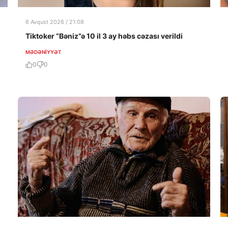
6 Avqust 2026 / 21:08
Tiktoker “Bəniz”ə 10 il 3 ay həbs cəzası verildi
MƏDƏNIYYƏT
0
0