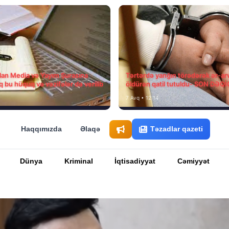
ılan Media və Yayım Şurasına
Tərtərdə yanğın törədərək ər-ar
q bu hüquq və vəzifələr də verilib
öldürən qatil tutuldu- SON DƏQ
7 Avq • 12:14
Haqqımızda
Əlaqə
Təzadlar qazeti
Dünya
Kriminal
İqtisadiyyat
Cəmiyyət