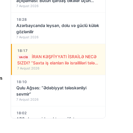
açıqlaması: Bütün qardaş ölkələr üçün
7 Avqust 2026
açıqdır
18:28
Azərbaycanda leysan, dolu və güclü külək
gözlənilir
7 Avqust 2026
18:17
İRAN KƏŞFİYYATI İSRAİLƏ NECƏ
VACIB
SIZDI? “Saxta iş elanları ilə israilliləri tələyə
7 Avqust 2026
saldılar”
un
18:10
Qulu Ağsəs: “Ədəbiyyat tələskənliyi
sevmir”
7 Avqust 2026
18:02
ABŞ-da qeyri-kənd təsərrüfatı
məşğulluğunda sürpriz! İyul ayında 23 min
7 Avqust 2026
iş yeri azalıb