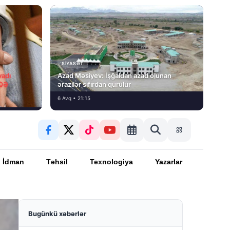
SIYASƏT
vadı
Azad Məsiyev: İşğaldan azad olunan
İQƏ
ərazilər sıfırdan qurulur
6 Avq • 21:15
İdman
Təhsil
Texnologiya
Yazarlar
Bugünkü xəbərlər