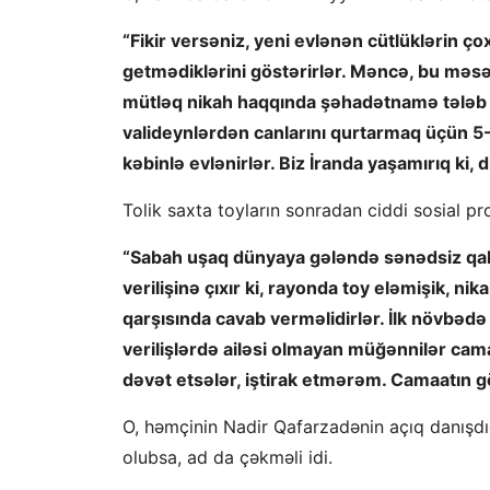
“Fikir versəniz, yeni evlənən cütlüklərin ç
getmədiklərini göstərirlər. Məncə, bu məsə
mütləq nikah haqqında şəhadətnamə tələb et
valideynlərdən canlarını qurtarmaq üçün 5-1
kəbinlə evlənirlər. Biz İranda yaşamırıq ki, 
Tolik saxta toyların sonradan ciddi sosial 
“Sabah uşaq dünyaya gələndə sənədsiz qalır
verilişinə çıxır ki, rayonda toy eləmişik, n
qarşısında cavab verməlidirlər. İlk növbədə
verilişlərdə ailəsi olmayan müğənnilər cama
dəvət etsələr, iştirak etmərəm. Camaatın g
O, həmçinin Nadir Qafarzadənin açıq danışdığı
olubsa, ad da çəkməli idi.