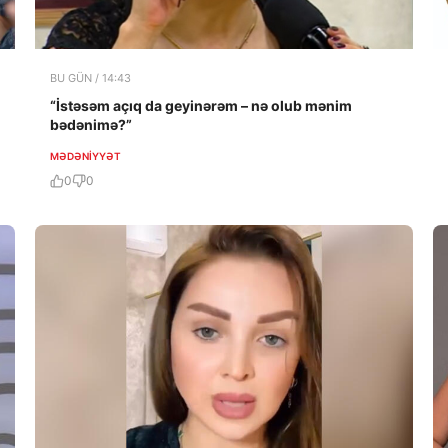
BU GÜN / 14:43
“İstəsəm açıq da geyinərəm – nə olub mənim
bədənimə?”
MƏDƏNIYYƏT
0
0