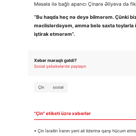
Məsələ ilə bağlı aparıcı Çinarə Əliyeva da fik
“Bu haqda heç nə deyə bilmərəm. Çünki biz h
məclislərdəyəm, amma belə saxta toylarla 
iştirak etmərəm”.
Xəbər maraqlı gəldi?
Sosial şəbəkələrdə paylaşın
Çin
sosial
"Çin" etiketi üzrə xəbərlər
• Çin İsrailin İranın yeni ali liderinə qarşı hücum etmə