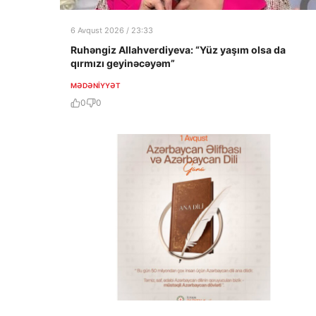
6 Avqust 2026 / 23:33
Ruhəngiz Allahverdiyeva: “Yüz yaşım olsa da
qırmızı geyinəcəyəm”
MƏDƏNIYYƏT
0
0