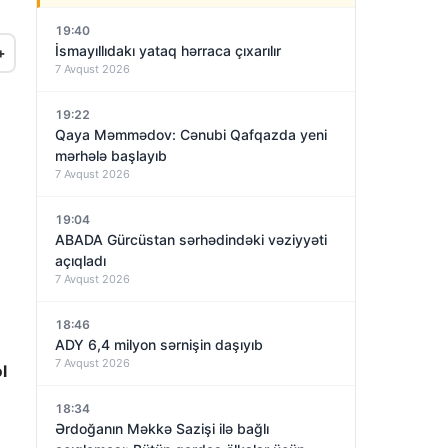
19:40
İsmayıllıdakı yataq hərraca çıxarılır
+
7 Avqust 2026
19:22
Qaya Məmmədov: Cənubi Qafqazda yeni
mərhələ başlayıb
7 Avqust 2026
19:04
ABADA Gürcüstan sərhədindəki vəziyyəti
açıqladı
7 Avqust 2026
18:46
ADY 6,4 milyon sərnişin daşıyıb
7 Avqust 2026
l
18:34
Ərdoğanın Məkkə Sazişi ilə bağlı