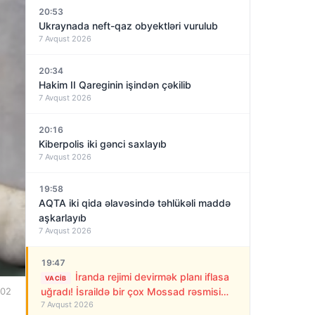
20:53
Ukraynada neft-qaz obyektləri vurulub
7 Avqust 2026
20:34
Hakim II Qareginin işindən çəkilib
7 Avqust 2026
20:16
Kiberpolis iki gənci saxlayıb
7 Avqust 2026
19:58
AQTA iki qida əlavəsində təhlükəli maddə
aşkarlayıb
7 Avqust 2026
19:47
İranda rejimi devirmək planı iflasa
VACIB
:02
uğradı! İsraildə bir çox Mossad rəsmisi
7 Avqust 2026
işdən çıxarıldı