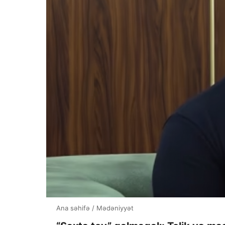
Ana səhifə
/
Mədəniyyət