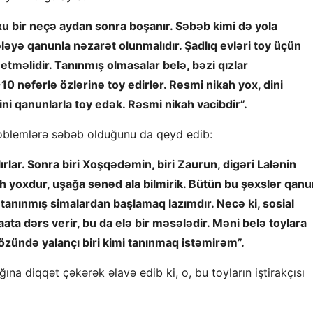
oxu bir neçə aydan sonra boşanır. Səbəb kimi də yola
ləyə qanunla nəzarət olunmalıdır. Şadlıq evləri toy üçün
məlidir. Tanınmış olmasalar belə, bəzi qızlar
0 nəfərlə özlərinə toy edirlər. Rəsmi nikah yox, dini
dini qanunlarla toy edək. Rəsmi nikah vacibdir”.
problemlərə səbəb olduğunu da qeyd edib:
lar. Sonra biri Xoşqədəmin, biri Zaurun, digəri Lalənin
ikah yoxdur, uşağa sənəd ala bilmirik. Bütün bu şəxslər qan
 tanınmış simalardan başlamaq lazımdır. Necə ki, sosial
ata dərs verir, bu da elə bir məsələdir. Məni belə toylara
özündə yalançı biri kimi tanınmaq istəmirəm”.
na diqqət çəkərək əlavə edib ki, o, bu toyların iştirakçısı