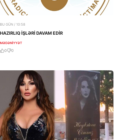
BU GÜN / 10:58
HAZIRLIQ İŞLƏRİ DAVAM EDİR
MƏDƏNIYYƏT
0
0