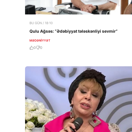
BU GÜN / 18:10
Qulu Ağsəs: “Ədəbiyyat tələskənliyi sevmir”
MƏDƏNIYYƏT
0
0