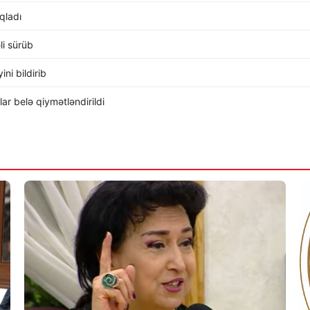
ıqladı
li sürüb
ni bildirib
r belə qiymətləndirildi