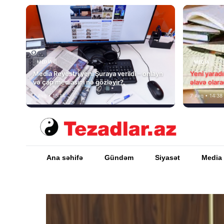
MEDİA
MEDİA
Media Reyestri yeni Şuraya verildi – onlayn
Yeni yarad
və çap mediasını nə gözləyir?
əlavə olara
7 Avq • 15:14
7 Avq • 14:38
Ana səhifə
Gündəm
Siyasət
Media