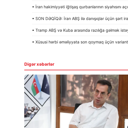
• İran hakimiyyəti iğtişaş qurbanlarının siyahısını aç
• SON DƏQİQƏ: İran ABŞ ilə danışıqlar üçün şərt irə
• Tramp ABŞ və Kuba arasında razılığa gəlmək istəyi
• Xüsusi hərbi əməliyyata son qoymaq üçün variantla
Digər xəbərlər