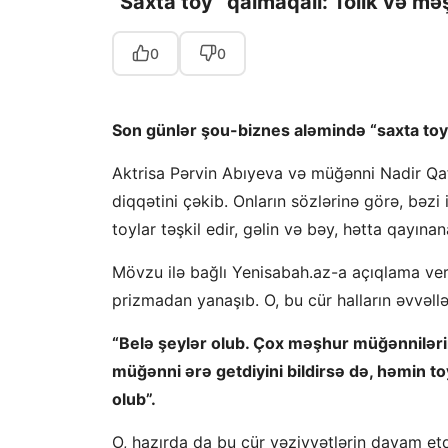
“Saxta toy” qalmaqalı: Tolik və məş
0
0
Son günlər şou-biznes aləmində “saxta toy
Aktrisa Pərvin Abıyeva və müğənni Nadir Qaf
diqqətini çəkib. Onların sözlərinə görə, bəz
toylar təşkil edir, gəlin və bəy, hətta qayınan
Mövzu ilə bağlı Yenisabah.az-a açıqlama verə
prizmadan yanaşıb. O, bu cür halların əvvəllə
“Belə şeylər olub. Çox məşhur müğənnilərim
müğənni ərə getdiyini bildirsə də, həmin 
olub”.
O, hazırda da bu cür vəziyyətlərin davam etd