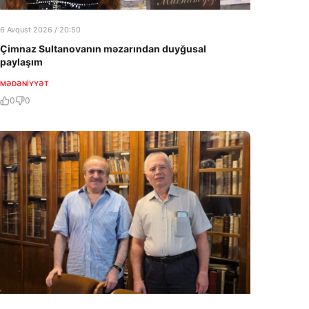
6 Avqust 2026 / 20:50
Çimnaz Sultanovanın məzarından duyğusal
paylaşım
MƏDƏNIYYƏT
0
0