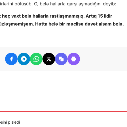
irlərini bölüşüb. O, belə hallarla qarşılaşmadığını deyib:
eç vaxt belə hallarla rastlaşmamışıq. Artıq 15 ildir
üzləşməmişəm. Hətta belə bir məclisə dəvət alsam belə,
sini pislədi