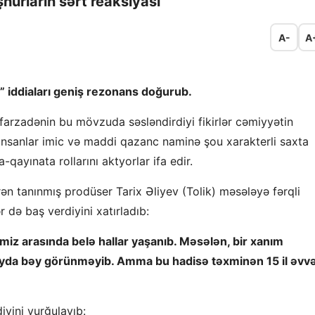
hurların sərt reaksiyası
A-
A
” iddiaları geniş rezonans doğurub.
arzadənin bu mövzuda səsləndirdiyi fikirlər cəmiyyətin
i insanlar imic və maddi qazanc naminə şou xarakterli saxta
a-qayınata rollarını aktyorlar ifa edir.
n tanınmış prodüser Tarix Əliyev (Tolik) məsələyə fərqli
r də baş verdiyini xatırladıb:
iz arasında belə hallar yaşanıb. Məsələn, bir xanım
toyda bəy görünməyib. Amma bu hadisə təxminən 15 il əvvə
iyini vurğulayıb: