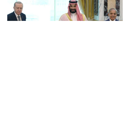
7 Avq / 18:34
Ərdoğanın Məkkə Sazişi ilə bağlı açıqlaması: Bütün
qardaş ölkələr üçün açıqdır
DÜNYA
0
0