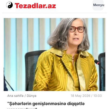
Menyu
Ana səhifə
/
Dünya
18 May 2026 / 10:03
“Şəhərlərin genişlənməsinə diqqətlə