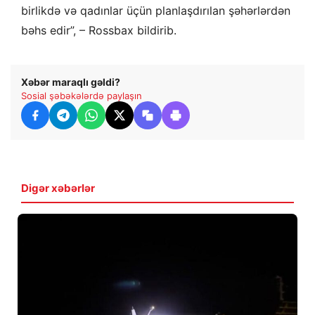
birlikdə və qadınlar üçün planlaşdırılan şəhərlərdən
bəhs edir”, – Rossbax bildirib.
Xəbər maraqlı gəldi?
Sosial şəbəkələrdə paylaşın
Digər xəbərlər