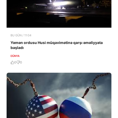
BU GÜN / 11:04
Yəmən ordusu Husi müqavimətinə qarşı əməliyyata
başladı
DÜNYA
0
0