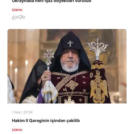
Ukraynada neft-qaz obyektləri vurulub
DÜNYA
0
0
7 Avq / 20:34
Hakim II Qareginin işindən çəkilib
DÜNYA