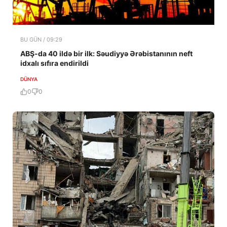
BU GÜN / 09:29
ABŞ-da 40 ildə bir ilk: Səudiyyə Ərəbistanının neft
idxalı sıfıra endirildi
DÜNYA
0
0