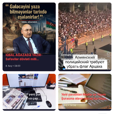
MEDİA
İQBAL AĞAZADƏ YAZIR-
Erməni polisi stadionda
Səfəvilər dövləti milli
separatçı “Artsax”ın bayrağını
dövlətdirmi?
müsadirə etdi və…
8 Avq • 08:51
8 Avq • 08:39
MEDİA
MEDİA
Media Reyestri yeni Şuraya
Yeni yaradılan Media və Yayım
verildi – onlayn və çap
Şurasına əlavə olaraq bu hüquq
mediasını nə gözləyir?
və vəzifələr də verilib
7 Avq • 15:14
7 Avq • 14:38