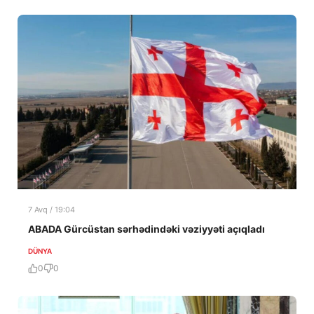
7 Avq / 19:04
ABADA Gürcüstan sərhədindəki vəziyyəti açıqladı
DÜNYA
0
0