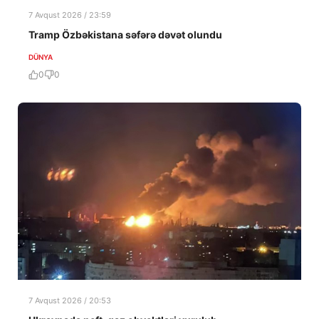
7 Avqust 2026 / 23:59
Tramp Özbəkistana səfərə dəvət olundu
DÜNYA
0
0
7 Avqust 2026 / 20:53