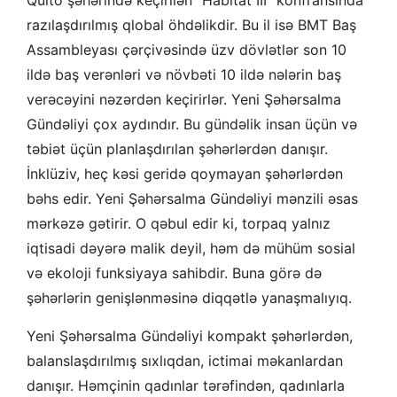
Quito şəhərində keçirilən “Habitat III” konfransında
razılaşdırılmış qlobal öhdəlikdir. Bu il isə BMT Baş
Assambleyası çərçivəsində üzv dövlətlər son 10
ildə baş verənləri və növbəti 10 ildə nələrin baş
verəcəyini nəzərdən keçirirlər. Yeni Şəhərsalma
Gündəliyi çox aydındır. Bu gündəlik insan üçün və
təbiət üçün planlaşdırılan şəhərlərdən danışır.
İnklüziv, heç kəsi geridə qoymayan şəhərlərdən
bəhs edir. Yeni Şəhərsalma Gündəliyi mənzili əsas
mərkəzə gətirir. O qəbul edir ki, torpaq yalnız
iqtisadi dəyərə malik deyil, həm də mühüm sosial
və ekoloji funksiyaya sahibdir. Buna görə də
şəhərlərin genişlənməsinə diqqətlə yanaşmalıyıq.
Yeni Şəhərsalma Gündəliyi kompakt şəhərlərdən,
balanslaşdırılmış sıxlıqdan, ictimai məkanlardan
danışır. Həmçinin qadınlar tərəfindən, qadınlarla