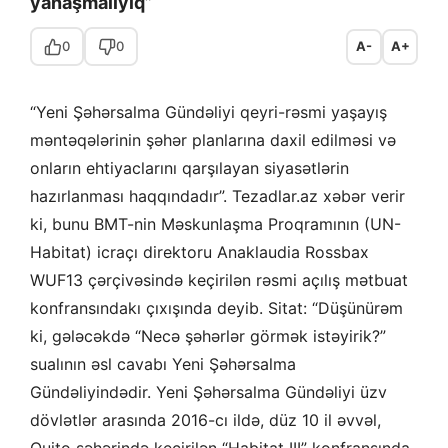
yanaşmalıyıq”
0
0
A-
A+
“Yeni Şəhərsalma Gündəliyi qeyri-rəsmi yaşayış
məntəqələrinin şəhər planlarına daxil edilməsi və
onların ehtiyaclarını qarşılayan siyasətlərin
hazırlanması haqqındadır”. Tezadlar.az xəbər verir
ki, bunu BMT-nin Məskunlaşma Proqramının (UN-
Habitat) icraçı direktoru Anaklaudia Rossbax
WUF13 çərçivəsində keçirilən rəsmi açılış mətbuat
konfransındakı çıxışında deyib. Sitat: “Düşünürəm
ki, gələcəkdə “Necə şəhərlər görmək istəyirik?”
sualının əsl cavabı Yeni Şəhərsalma
Gündəliyindədir. Yeni Şəhərsalma Gündəliyi üzv
dövlətlər arasında 2016-cı ildə, düz 10 il əvvəl,