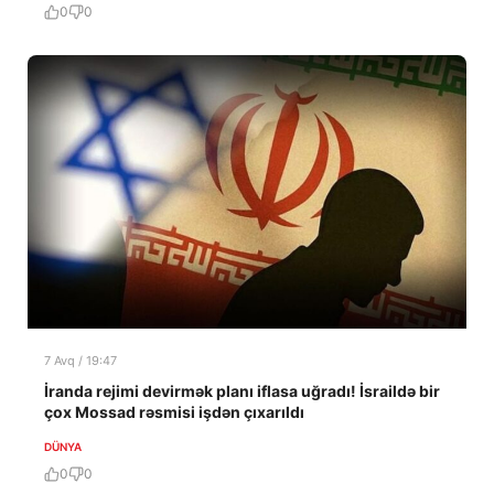
0
0
7 Avq / 19:47
İranda rejimi devirmək planı iflasa uğradı! İsraildə bir
çox Mossad rəsmisi işdən çıxarıldı
DÜNYA
0
0