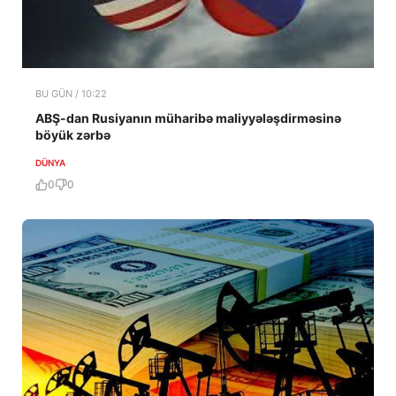
BU GÜN / 10:22
ABŞ-dan Rusiyanın müharibə maliyyələşdirməsinə
böyük zərbə
DÜNYA
0
0