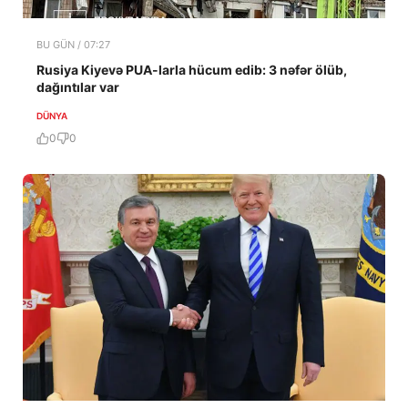
BU GÜN / 07:27
Rusiya Kiyevə PUA-larla hücum edib: 3 nəfər ölüb,
dağıntılar var
DÜNYA
0
0