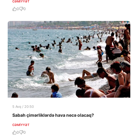
CƏMIYYƏT
0
0
5 Avq / 20:50
Sabah çimərliklərdə hava necə olacaq?
CƏMIYYƏT
0
0