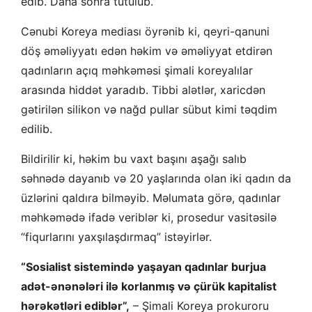
edib. Daha sonra tutulub.
Cənubi Koreya mediası öyrənib ki, qeyri-qanuni
döş əməliyyatı edən həkim və əməliyyat etdirən
qadınların açıq məhkəməsi şimali koreyalılar
arasında hiddət yaradıb. Tibbi alətlər, xaricdən
gətirilən silikon və nağd pullar sübut kimi təqdim
edilib.
Bildirilir ki, həkim bu vaxt başını aşağı salıb
səhnədə dayanıb və 20 yaşlarında olan iki qadın da
üzlərini qaldıra bilməyib. Məlumata görə, qadınlar
məhkəmədə ifadə veriblər ki, prosedur vasitəsilə
“fiqurlarını yaxşılaşdırmaq” istəyirlər.
“Sosialist sistemində yaşayan qadınlar burjua
adət-ənənələri ilə korlanmış və çürük kapitalist
hərəkətləri ediblər”,
– Şimali Koreya prokuroru