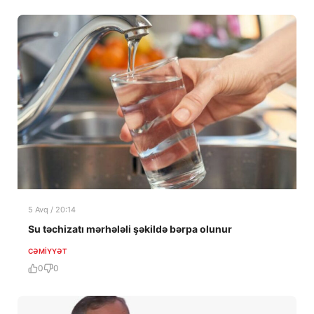
5 Avq / 20:14
Su təchizatı mərhələli şəkildə bərpa olunur
CƏMIYYƏT
0
0