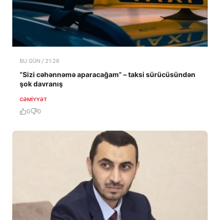
BU GÜN / 21:26
“Sizi cəhənnəmə aparacağam” – taksi sürücüsündən
şok davranış
CƏMIYYƏT
0
0