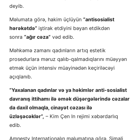
deyib.
Məlumata görə, hakim üçlüyün
“antisosialist
hərəkətdə”
iştirak etdiyini bəyan etdikdən
sonra
“ağır cəza”
vəd edib.
Məhkəmə zamanı qadınların artıq estetik
prosedurlara məruz qalıb-qalmadıqlarını müəyyən
etmək üçün intensiv müayinədən keçiriləcəyi
açıqlanıb.
“Yaxalanan qadınlar və ya həkimlər anti-sosialist
davranış ittihamı ilə əmək düşərgələrində cəzalar
da daxil olmaqla, cinayət cəzası ilə
üzləşəcəklər”,
– Kim Çen In rejimi xəbərdarlıq
edib.
Amnesty Internationalın məlumatına görə, Şimali