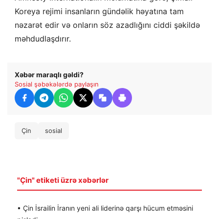
Koreya rejimi insanların gündəlik həyatına tam
nəzarət edir və onların söz azadlığını ciddi şəkildə
məhdudlaşdırır.
Xəbər maraqlı gəldi?
Sosial şəbəkələrdə paylaşın
Çin
sosial
"Çin" etiketi üzrə xəbərlər
• Çin İsrailin İranın yeni ali liderinə qarşı hücum etməsini