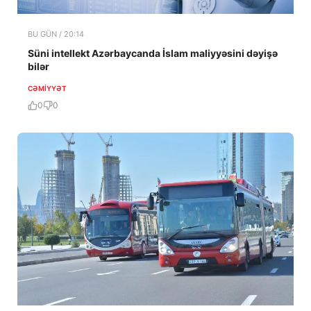
BU GÜN / 20:14
Süni intellekt Azərbaycanda İslam maliyyəsini dəyişə
bilər
CƏMIYYƏT
0
0