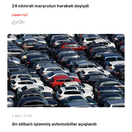
24 nömrəli marşrutun hərəkəti dəyişdi
CƏMIYYƏT
0
0
5 Avq / 21:44
Ən etibarlı işlənmiş avtomobillər açıqlandı