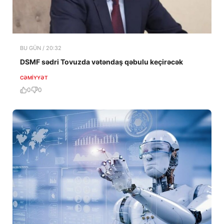
BU GÜN / 20:32
DSMF sədri Tovuzda vətəndaş qəbulu keçirəcək
CƏMIYYƏT
0
0