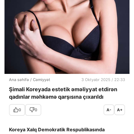
Ana səhifə
/
Cəmiyyət
3 Oktyabr 2025 / 22:33
Şimali Koreyada estetik əməliyyat etdirən
qadınlar məhkəmə qarşısına çıxarıldı
0
0
A-
A+
Koreya Xalq Demokratik Respublikasında