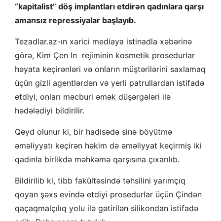
“kapitalist” döş implantları etdirən qadınlara qarşı
amansız repressiyalar başlayıb.
Tezadlar.az-ın xarici mediaya istinadla xəbərinə
görə, Kim Çen In rejiminin kosmetik prosedurlar
həyata keçirənləri və onların müştərilərini saxlamaq
üçün gizli agentlərdən və yerli patrullardan istifadə
etdiyi, onları məcburi əmək düşərgələri ilə
hədələdiyi bildirilir.
Qeyd olunur ki, bir hadisədə sinə böyütmə
əməliyyatı keçirən həkim də əməliyyat keçirmiş iki
qadınla birlikdə məhkəmə qarşısına çıxarılıb.
Bildirilib ki, tibb fakültəsində təhsilini yarımçıq
qoyan şəxs evində etdiyi prosedurlar üçün Çindən
qaçaqmalçılıq yolu ilə gətirilən silikondan istifadə