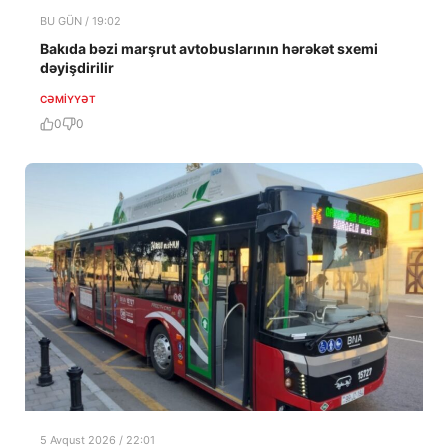
BU GÜN / 19:02
Bakıda bəzi marşrut avtobuslarının hərəkət sxemi
dəyişdirilir
CƏMIYYƏT
0
0
5 Avqust 2026 / 22:01