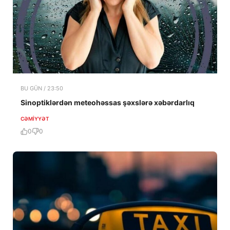
BU GÜN / 23:50
Sinoptiklərdən meteohəssas şəxslərə xəbərdarlıq
CƏMIYYƏT
0
0