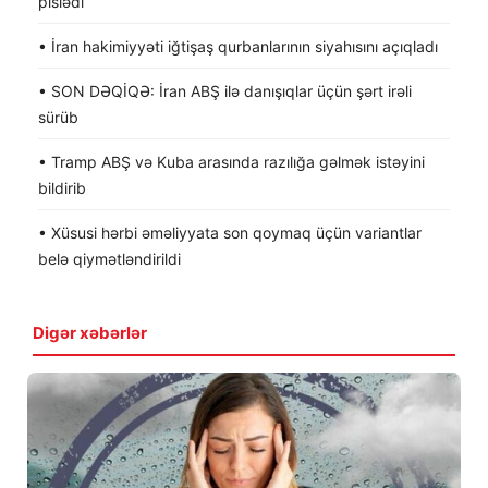
pislədi
• İran hakimiyyəti iğtişaş qurbanlarının siyahısını açıqladı
• SON DƏQİQƏ: İran ABŞ ilə danışıqlar üçün şərt irəli
sürüb
• Tramp ABŞ və Kuba arasında razılığa gəlmək istəyini
bildirib
• Xüsusi hərbi əməliyyata son qoymaq üçün variantlar
belə qiymətləndirildi
Digər xəbərlər