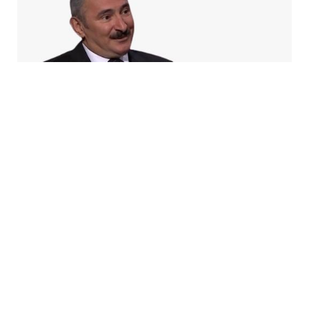
5 Avq / 20:08
Azad Məsiyev: Gürcüstan NATO-da real perspektiv
görmür
CƏMIYYƏT
0
0