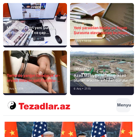
MEDİA
MEDİA
Media Reyestri yeni Şuraya
Yeni yaradılan Media və Yayım
verildi – onlayn və çap
Şurasına əlavə olaraq bu hüquq
mediasını nə gözləyir?
və vəzifələr də verilib
7 Avq • 15:14
7 Avq • 14:38
SIYASƏT
Tərtərdə yanğın törədərək ər-
Azad Məsiyev: İşğaldan azad
arvadı öldürən qatil tutuldu-
olunan ərazilər sıfırdan qurulur
SON DƏQİQƏ
7 Avq • 12:14
6 Avq • 21:15
Menyu