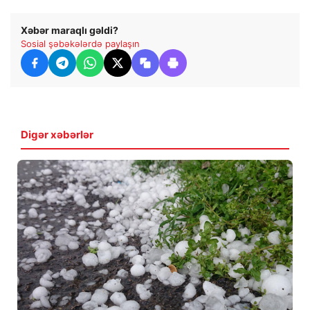
Xəbər maraqlı gəldi?
Sosial şəbəkələrdə paylaşın
Digər xəbərlər