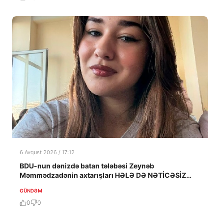
6 Avqust 2026 / 17:12
BDU-nun dənizdə batan tələbəsi Zeynəb
Məmmədzadənin axtarışları HƏLƏ DƏ NƏTİCƏSİZ
QALIB!
GÜNDƏM
0
0