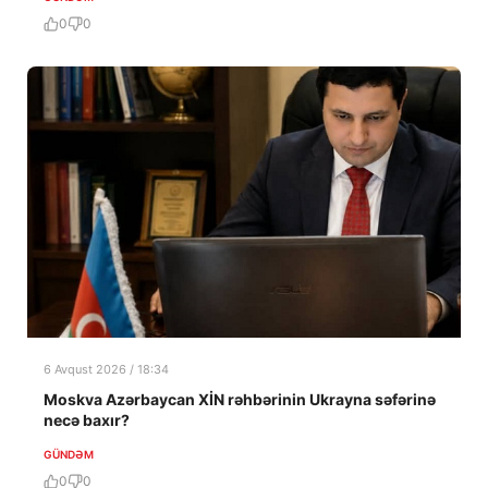
0
0
6 Avqust 2026 / 18:34
Moskva Azərbaycan XİN rəhbərinin Ukrayna səfərinə
necə baxır?
GÜNDƏM
0
0