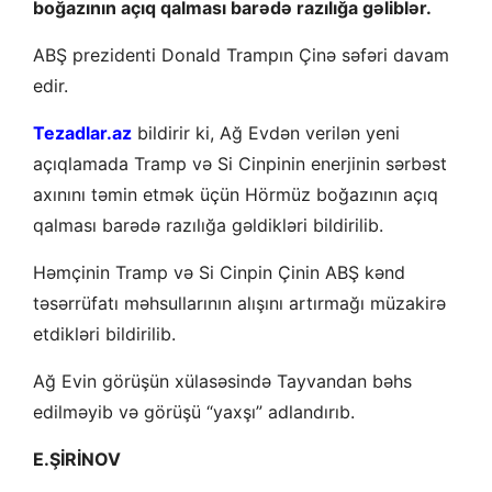
boğazının açıq qalması barədə razılığa gəliblər.
ABŞ prezidenti Donald Trampın Çinə səfəri davam
edir.
Tezadlar.az
bildirir ki, Ağ Evdən verilən yeni
açıqlamada Tramp və Si Cinpinin enerjinin sərbəst
axınını təmin etmək üçün Hörmüz boğazının açıq
qalması barədə razılığa gəldikləri bildirilib.
Həmçinin Tramp və Si Cinpin Çinin ABŞ kənd
təsərrüfatı məhsullarının alışını artırmağı müzakirə
etdikləri bildirilib.
Ağ Evin görüşün xülasəsində Tayvandan bəhs
edilməyib və görüşü “yaxşı” adlandırıb.
E.ŞİRİNOV