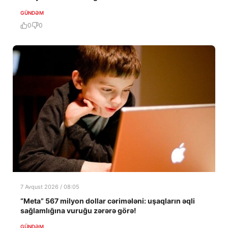
GÜNDƏM
0
0
7 Avqust 2026 / 08:05
“Meta” 567 milyon dollar cərimələni: uşaqların əqli
sağlamlığına vuruğu zərərə görə!
GÜNDƏM