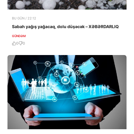
BU GÜN / 22:12
Sabah yağış yağacaq, dolu düşəcək – XƏBƏRDARLIQ
GÜNDƏM
0
0