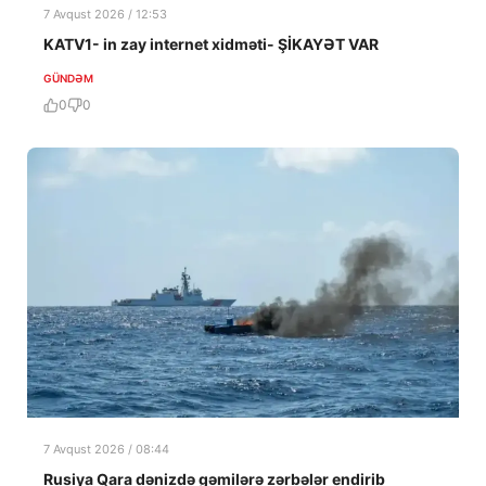
7 Avqust 2026 / 12:53
KATV1- in zay internet xidməti- ŞİKAYƏT VAR
GÜNDƏM
0
0
7 Avqust 2026 / 08:44
Rusiya Qara dənizdə gəmilərə zərbələr endirib