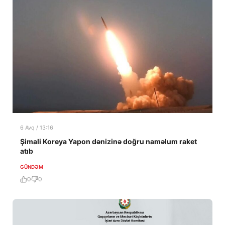
6 Avq / 13:16
Şimali Koreya Yapon dənizinə doğru naməlum raket
atıb
GÜNDƏM
0
0