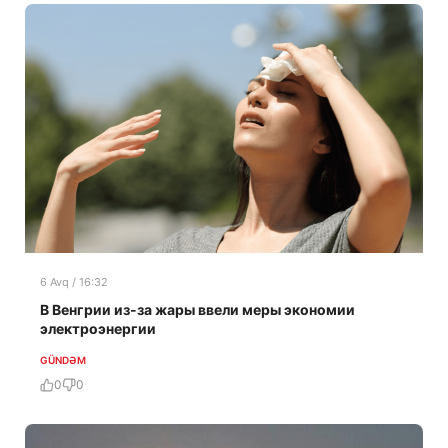
6 Avq / 16:32
В Венгрии из-за жары ввели меры экономии
электроэнергии
GÜNDƏM
0
0