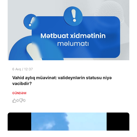
6 Avq / 12:37
Vahid aylıq müavinət: valideynlərin statusu niyə
vacibdir?
GÜNDƏM
0
0