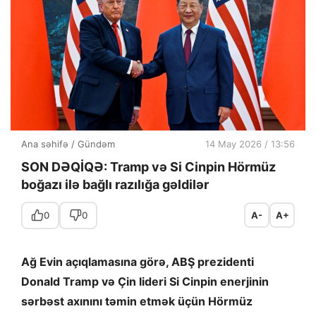
Ana səhifə
/
Gündəm
14 May 2026 / 13:56
SON DƏQİQƏ: Tramp və Si Cinpin Hörmüz
boğazı ilə bağlı razılığa gəldilər
0
0
A-
A+
Ağ Evin açıqlamasına görə, ABŞ prezidenti
Donald Tramp və Çin lideri Si Cinpin enerjinin
sərbəst axınını təmin etmək üçün Hörmüz