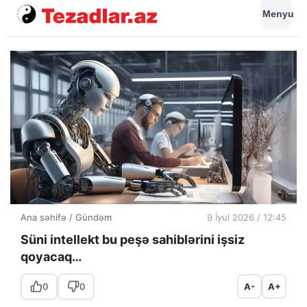
Menyu
Ana səhifə
/
Gündəm
9 İyul 2026 / 12:45
Süni intellekt bu peşə sahiblərini işsiz
qoyacaq…
0
0
A-
A+