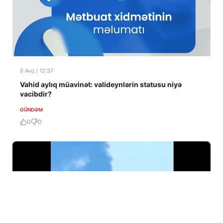
6 Avq / 12:37
Vahid aylıq müavinət: valideynlərin statusu niyə
vacibdir?
GÜNDƏM
0
0