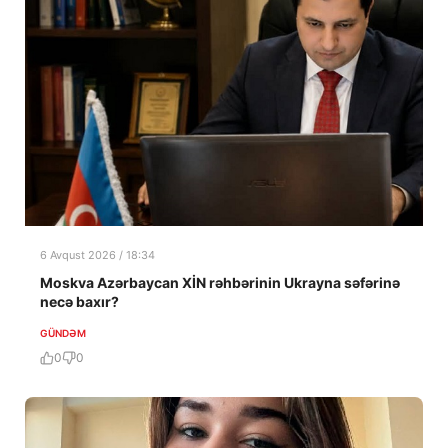
6 Avqust 2026 / 18:34
Moskva Azərbaycan XİN rəhbərinin Ukrayna səfərinə
necə baxır?
GÜNDƏM
0
0