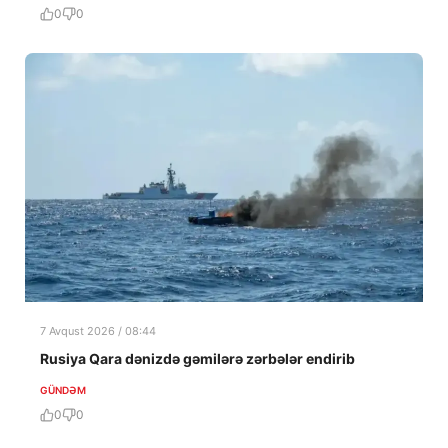
0
0
7 Avqust 2026 / 08:44
Rusiya Qara dənizdə gəmilərə zərbələr endirib
GÜNDƏM
0
0