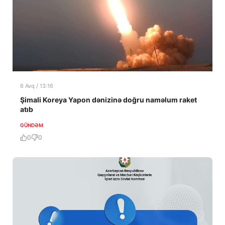
6 Avq / 13:16
Şimali Koreya Yapon dənizinə doğru naməlum raket
atıb
GÜNDƏM
0
0