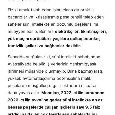
Fiziki əmək tələb edən işlər, eləcə də praktik
bacarıqlar və ixtisaslaşmış peşə təhsili tələb edən
sahələr süni intellektə ən dözümlü peşələr kimi
müəyyən edilib. Bunlara
elektrikçilər, tikinti işçiləri,
yük maşını sürücüləri, yaşlılara qulluq edənlər,
təmizlik işçiləri və bağbanlar daxildir.
Sənəddə vurğulanır ki, süni intellekt səbəbindən
Avstraliyada hələlik iş yerlərinin genişmiqyaslı
itirilməsi müşahidə olunmayıb. Buna baxmayaraq,
yüksək avtomatlaşdırma potensialına malik
peşələrdə məşğulluq digər sektorlara nisbətən
daha yavaş artır.
Məsələn, 2022-ci ilin sonundan
2026-cı ilin əvvəlinə qədər süni intellektə ən az
həssas peşələrdə çalışan işçilərin sayı 9,5 faiz
artdığı halda, ən çox təsirlənən sahələrdə bu