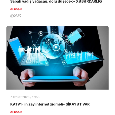
Sabah yağış yağacaq, dolu düşəcək – XƏBƏRDARLIQ
GÜNDƏM
0
0
7 Avqust 2026 / 12:53
KATV1- in zay internet xidməti- ŞİKAYƏT VAR
GÜNDƏM