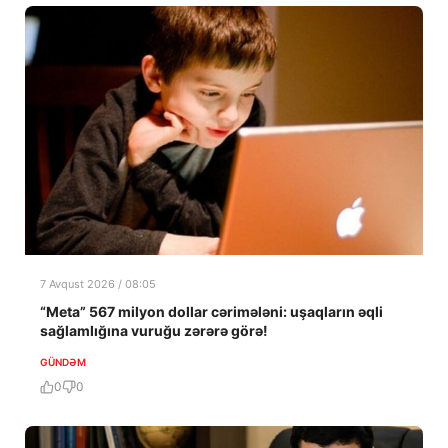
7 Avqust 2026 / 08:05
“Meta” 567 milyon dollar cərimələni: uşaqların əqli
sağlamlığına vuruğu zərərə görə!
GÜNDƏM
0
0