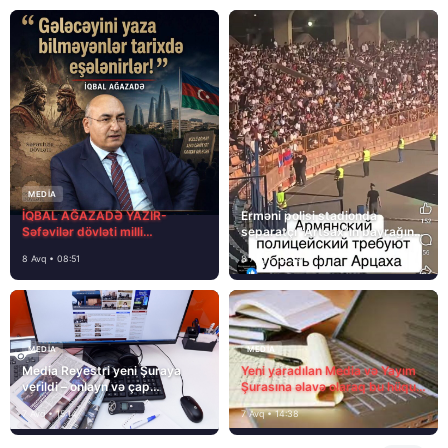
MEDİA
İQBAL AĞAZADƏ YAZIR-
Erməni polisi stadionda
Səfəvilər dövləti milli
separatçı “Artsax”ın bayrağını
dövlətdirmi?
müsadirə etdi və…
8 Avq • 08:51
8 Avq • 08:39
MEDİA
MEDİA
Media Reyestri yeni Şuraya
Yeni yaradılan Media və Yayım
verildi – onlayn və çap
Şurasına əlavə olaraq bu hüquq
mediasını nə gözləyir?
və vəzifələr də verilib
7 Avq • 15:14
7 Avq • 14:38