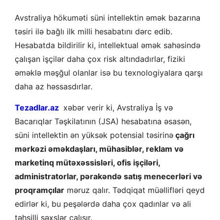
Avstraliya hökuməti süni intellektin əmək bazarına
təsiri ilə bağlı ilk milli hesabatını dərc edib.
Hesabatda bildirilir ki, intellektual əmək sahəsində
çalışan işçilər daha çox risk altındadırlar, fiziki
əməklə məşğul olanlar isə bu texnologiyalara qarşı
daha az həssasdırlar.
Tezadlar.az
xəbər verir ki, Avstraliya İş və
Bacarıqlar Təşkilatının (JSA) hesabatına əsasən,
süni intellektin ən yüksək potensial təsirinə
çağrı
mərkəzi əməkdaşları, mühasiblər, reklam və
marketinq mütəxəssisləri, ofis işçiləri,
administratorlar, pərakəndə satış menecerləri və
proqramçılar
məruz qalır. Tədqiqat müəllifləri qeyd
edirlər ki, bu peşələrdə daha çox qadınlar və ali
təhsilli şəxslər çalışır.