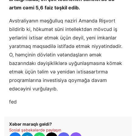
artım cəmi 5,6 faiz təşkil edib.
Avstraliyanın məşğulluq naziri Amanda Rişvort
bildirib ki, hökumət süni intellektdən mövcud iş
yerlərini ixtisar etmək üçün deyil, yeni imkanlar
yaratmaq məqsədilə istifadə etmək niyyətindədir.
O, həmçinin dövlətin vətəndaşların əmək
bazarındakı dəyişikliklərə uyğunlaşmasına kömək
etmək üçün təlim və yenidən ixtisasartırma
proqramlarına investisiya qoymağa davam
edəcəyini vurğulayıb.
fed
Xəbər maraqlı gəldi?
Sosial şəbəkələrdə paylaşın