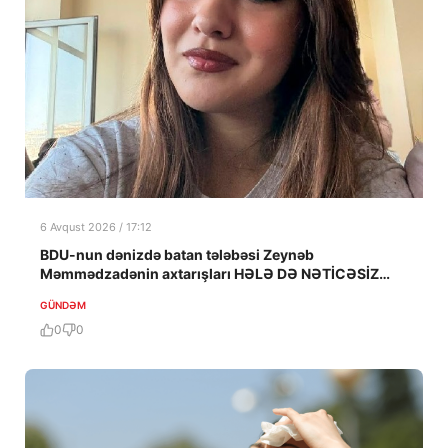
6 Avqust 2026 / 17:12
BDU-nun dənizdə batan tələbəsi Zeynəb
Məmmədzadənin axtarışları HƏLƏ DƏ NƏTİCƏSİZ
QALIB!
GÜNDƏM
0
0