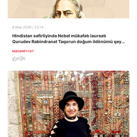
8 May 2026 / 23:14
Hindistan səfirliyində Nobel mükafatı laureatı
Qurudev Rabindranat Taqorun doğum ildönümü qeyd
edildi
MƏDƏNIYYƏT
0
0