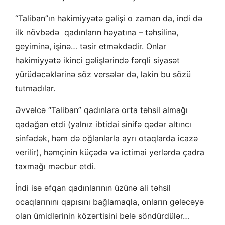
“Taliban”ın hakimiyyətə gəlişi o zaman da, indi də
ilk növbədə qadınların həyatına – təhsilinə,
geyiminə, işinə… təsir etməkdədir. Onlar
hakimiyyətə ikinci gəlişlərində fərqli siyasət
yürüdəcəklərinə söz versələr də, lakin bu sözü
tutmadılar.
Əvvəlcə “Taliban” qadınlara orta təhsil almağı
qadağan etdi (yalnız ibtidai sinifə qədər altıncı
sinfədək, həm də oğlanlarla ayrı otaqlarda icazə
verilir), həmçinin küçədə və ictimai yerlərdə çadra
taxmağı məcbur etdi.
İndi isə əfqan qadınlarının üzünə ali təhsil
ocaqlarınını qapısını bağlamaqla, onların gələcəyə
olan ümidlərinin közərtisini belə söndürdülər…