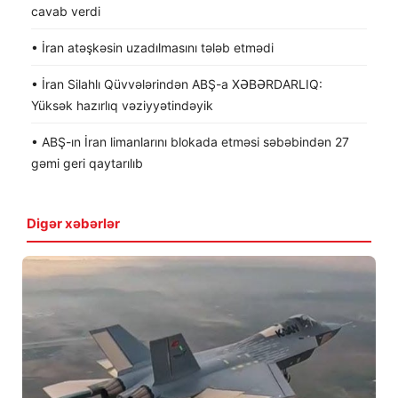
cavab verdi
• İran atəşkəsin uzadılmasını tələb etmədi
• İran Silahlı Qüvvələrindən ABŞ-a XƏBƏRDARLIQ:
Yüksək hazırlıq vəziyyətindəyik
• ABŞ-ın İran limanlarını blokada etməsi səbəbindən 27
gəmi geri qaytarılıb
Digər xəbərlər