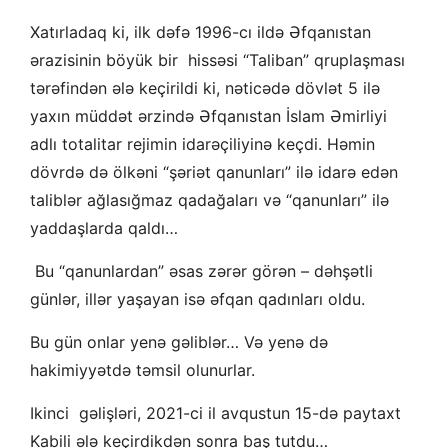
Xatırladaq ki, ilk dəfə 1996-cı ildə Əfqanıstan
ərazisinin böyük bir hissəsi “Taliban” qruplaşması
tərəfindən ələ keçirildi ki, nəticədə dövlət 5 ilə
yaxın müddət ərzində Əfqanıstan İslam Əmirliyi
adlı totalitar rejimin idarəçiliyinə keçdi. Həmin
dövrdə də ölkəni “şəriət qanunları” ilə idarə edən
taliblər ağlasığmaz qadağaları və “qanunları” ilə
yaddaşlarda qaldı…
Bu “qanunlardan” əsas zərər görən – dəhşətli
günlər, illər yaşayan isə əfqan qadınları oldu.
Bu gün onlar yenə gəliblər… Və yenə də
hakimiyyətdə təmsil olunurlar.
Ikinci gəlişləri, 2021-ci il avqustun 15-də paytaxt
Kabili ələ keçirdikdən sonra baş tutdu…