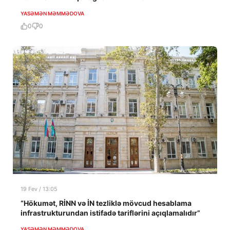
YASƏMƏN MƏMMƏDOVA
0
0
19 Fev / 13:05
“Hökumət, RİNN və İN tezliklə mövcud hesablama
infrastrukturundan istifadə tariflərini açıqlamalıdır”
YASƏMƏN MƏMMƏDOVA