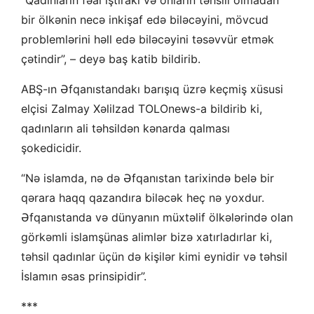
bir ölkənin necə inkişaf edə biləcəyini, mövcud
problemlərini həll edə biləcəyini təsəvvür etmək
çətindir”, – deyə baş katib bildirib.
ABŞ-ın Əfqanıstandakı barışıq üzrə keçmiş xüsusi
elçisi Zalmay Xəlilzad TOLOnews-a bildirib ki,
qadınların ali təhsildən kənarda qalması
şokedicidir.
“Nə islamda, nə də Əfqanıstan tarixində belə bir
qərara haqq qazandıra biləcək heç nə yoxdur.
Əfqanıstanda və dünyanın müxtəlif ölkələrində olan
görkəmli islamşünas alimlər bizə xatırladırlar ki,
təhsil qadınlar üçün də kişilər kimi eynidir və təhsil
İslamın əsas prinsipidir”.
***