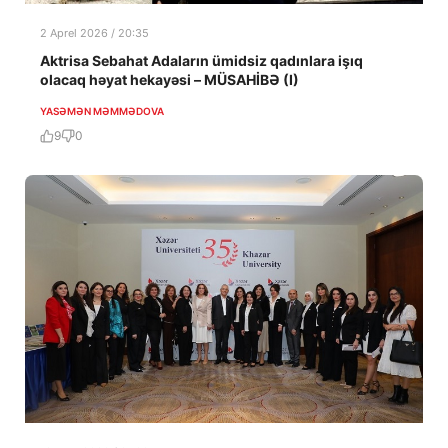
2 Aprel 2026 / 20:35
Aktrisa Sebahat Adaların ümidsiz qadınlara işıq
olacaq həyat hekayəsi – MÜSAHİBƏ (I)
YASƏMƏN MƏMMƏDOVA
9
0