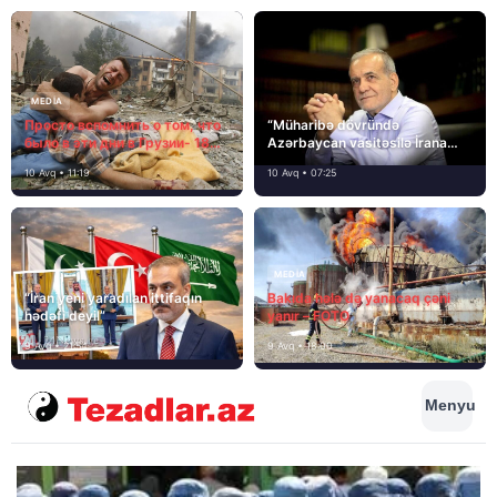
MEDİA
Просто вспомнить о том, что
“Müharibə dövründə
было в эти дни в Грузии- 18
Azərbaycan vasitəsilə İrana
лет назад, 8 августа 2008
yardım və dəstək göstərilib”
10 Avq • 11:19
10 Avq • 07:25
года…
MEDİA
“İran yeni yaradılan ittifaqın
Bakıda hələ də yanacaq çəni
hədəfi deyil”
yanır – FOTO
9 Avq • 21:54
9 Avq • 18:00
Menyu