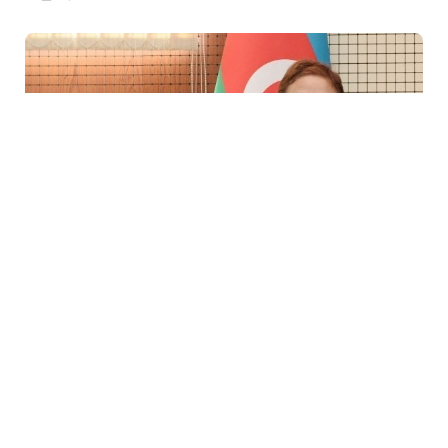
6 Fev / 07:59
Azərbaycanlı professorun xarici elmi nəşrlərdə 3
məqaləsi çap edilib
YASƏMƏN MƏMMƏDOVA
0
0