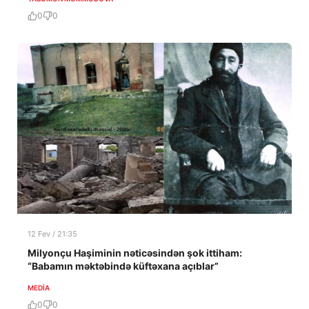
0
0
12 Fev / 21:35
Milyonçu Haşiminin nəticəsindən şok ittiham:
“Babamın məktəbində küftəxana açıblar”
MEDİA
0
0