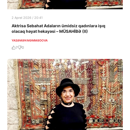
2 Aprel 2026 / 20:41
Aktrisa Sebahat Adaların ümidsiz qadınlara işıq
olacaq həyat hekayəsi – MÜSAHİBƏ (II)
YASƏMƏN MƏMMƏDOVA
7
0