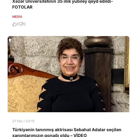
Xəzər Universitetinin 35 illik yubiley qeyd edildi-
FOTOLAR
MEDİA
0
0
27 Fev / 23:15
Türkiyənin tanınmış aktrisası Sebahat Adalar seçilən
xanımlarımızın qonağı oldu – VİDEO