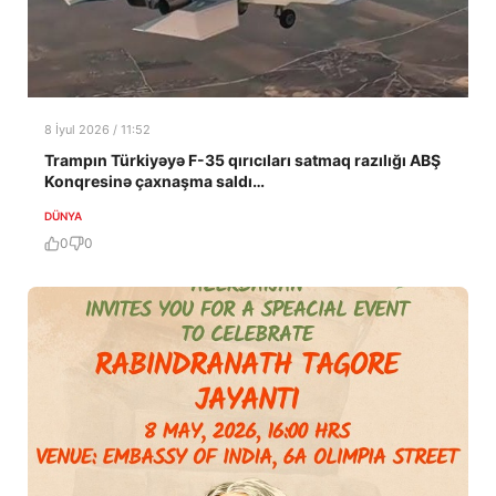
8 İyul 2026 / 11:52
Trampın Türkiyəyə F-35 qırıcıları satmaq razılığı ABŞ
Konqresinə çaxnaşma saldı…
DÜNYA
0
0