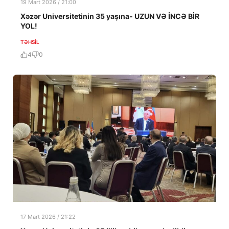
19 Mart 2026 / 21:00
Xəzər Universitetinin 35 yaşına- UZUN VƏ İNCƏ BİR
YOL!
TƏHSIL
4
0
17 Mart 2026 / 21:22