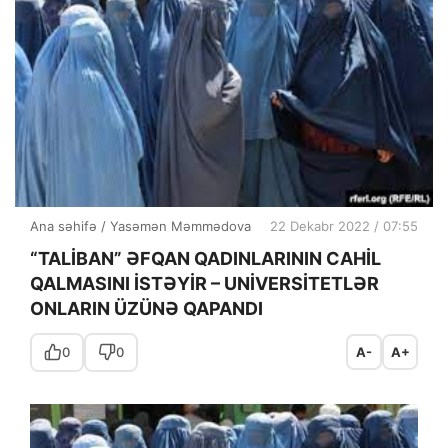
Ana səhifə
/
Yasəmən Məmmədova
22 Dekabr 2022 / 07:55
“TALİBAN” ƏFQAN QADINLARININ CAHİL
QALMASINI İSTƏYİR – UNİVERSİTETLƏR
ONLARIN ÜZÜNƏ QAPANDI
0
0
A-
A+