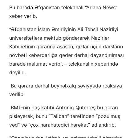
Bu barədə Əfqanıstan telekanalı “Ariana News”
xəbər verib.
“Əfqanıstan İslam Əmirliyinin Ali Təhsil Nazirliyi
universitetlərə məktub göndərərək Nazirlər
Kabinetinin qərarına əsasən, qızlar üçün dərslərin
növbəti xəbərdarlığa qədər dərhal dayandırılması
barədə məlumat verib”, – telekanalın xəbərində
deyilir .
Bu qərara dərhal beynəlxalq səviyyədə reaksiya
verilib.
BMT-nin baş katibi Antonio Quterreş bu qərarı
pisləyərək, bunu “Taliban” tərəfindən “pozulmuş
vəd” və “çox narahatedici hərəkət” adlandırıb.
“Qadınların fəal iştirakı və onların təhsili olmadan