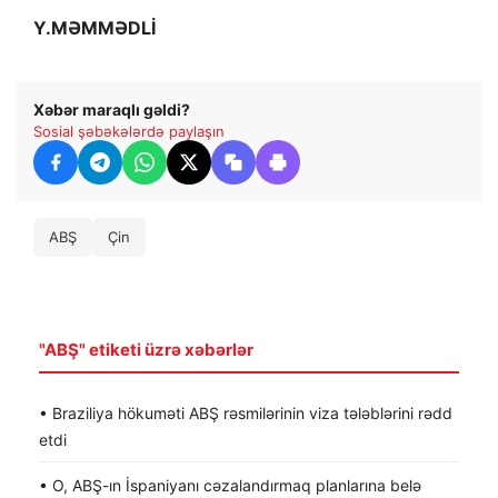
Y.MƏMMƏDLİ
Xəbər maraqlı gəldi?
Sosial şəbəkələrdə paylaşın
ABŞ
Çin
"ABŞ" etiketi üzrə xəbərlər
• Braziliya hökuməti ABŞ rəsmilərinin viza tələblərini rədd
etdi
• O, ABŞ-ın İspaniyanı cəzalandırmaq planlarına belə