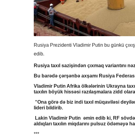
Rusiya Prezidenti Vladimir Putin bu günkü çıxışı
edib.
Rusiya taxıl sazişindən çıxmaq variantını nəz
Bu barədə çərşənbə axşamı Rusiya Federasiy
Vladimir Putin Afrika ölkələrinin Ukrayna taxıl
taxılın böyük hissəsi razılaşmalara zidd olara
“Ona görə də biz indi taxıl müqaviləsi dey
lideri bildirib.
Lakin Vladimir Putin əmin edib ki, RF sövdə
aldıqları taxılın miqdarını pulsuz ödəməyə ha
***