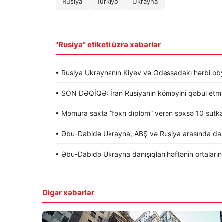
Rusiya
Türkiyə
Ukrayna
"Rusiya" etiketi üzrə xəbərlər
• Rusiya Ukraynanın Kiyev və Odessadakı hərbi obye
• SON DƏQİQƏ: İran Rusiyanın köməyini qəbul etməy
• Məmura saxta “fəxri diplom” verən şəxsə 10 sutk
• Əbu-Dabidə Ukrayna, ABŞ və Rusiya arasında dan
• Əbu-Dabidə Ukrayna danışıqları həftənin ortalarına 
Digər xəbərlər