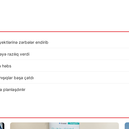
ktlərinə zərbələr endirib
ə razılıq verdi
a həbs
ışıqlar başa çatdı
planlaşdırılır