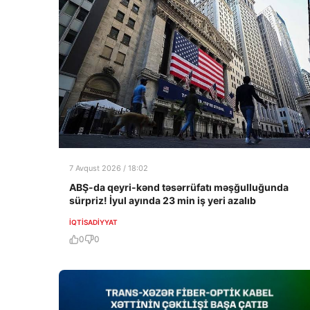
7 Avqust 2026 / 18:02
ABŞ-da qeyri-kənd təsərrüfatı məşğulluğunda
sürpriz! İyul ayında 23 min iş yeri azalıb
İQTISADIYYAT
0
0