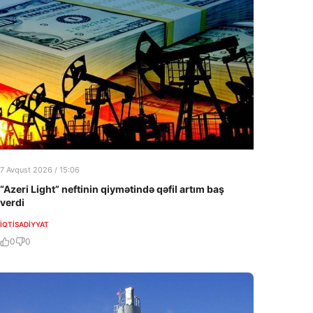
7 Avqust 2026 / 15:06
“Azeri Light” neftinin qiymətində qəfil artım baş
verdi
İQTISADIYYAT
0
0