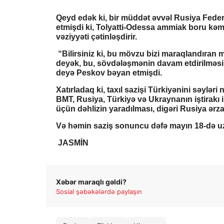
Qeyd edək ki, bir müddət əvvəl Rusiya Feder
etmişdi ki, Tolyatti-Odessa ammiak boru kəmə
vəziyyəti çətinləşdirir.
“Bilirsiniz ki, bu mövzu bizi maraqlandıran m
deyək, bu, sövdələşmənin davam etdirilməsi 
deyə Peskov bəyan etmişdi.
Xatırladaq ki, taxıl sazişi Türkiyənini səyləri
BMT, Rusiya, Türkiyə və Ukraynanın iştirakı il
üçün dəhlizin yaradılması, digəri Rusiya ərzaq
Və həmin saziş sonuncu dəfə mayın 18-də uz
JASMİN
Xəbər maraqlı gəldi?
Sosial şəbəkələrdə paylaşın