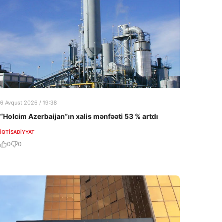
6 Avqust 2026 / 19:38
“Holcim Azerbaijan”ın xalis mənfəəti 53 % artdı
İQTISADIYYAT
0
0