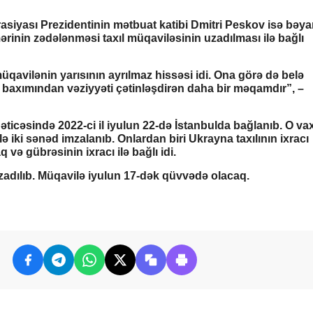
asiyası Prezidentinin mətbuat katibi Dmitri Peskov isə bəy
rinin zədələnməsi taxıl müqaviləsinin uzadılması ilə bağlı
üqavilənin yarısının ayrılmaz hissəsi idi. Ona görə də belə
baxımından vəziyyəti çətinləşdirən daha bir məqamdır”, –
 nəticəsində 2022-ci il iyulun 22-də İstanbulda bağlanıb. O va
ə iki sənəd imzalanıb. Onlardan biri Ukrayna taxılının ixracı
 və gübrəsinin ixracı ilə bağlı idi.
adılıb. Müqavilə iyulun 17-dək qüvvədə olacaq.