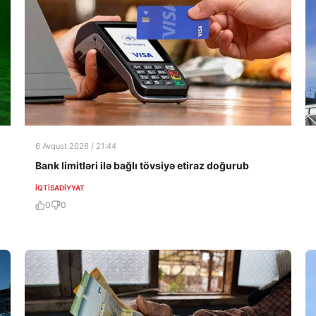
6 Avqust 2026 / 21:44
Bank limitləri ilə bağlı tövsiyə etiraz doğurub
İQTISADIYYAT
0
0