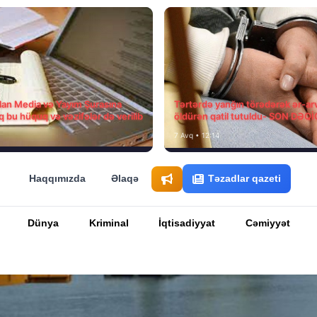
ılan Media və Yayım Şurasına
Tərtərdə yanğın törədərək ər-ar
q bu hüquq və vəzifələr də verilib
öldürən qatil tutuldu- SON DƏQ
7 Avq • 12:14
Haqqımızda
Əlaqə
Təzadlar qazeti
Dünya
Kriminal
İqtisadiyyat
Cəmiyyət