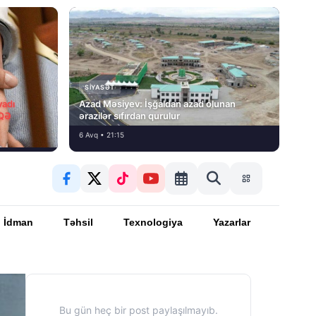
SIYASƏT
vadı
Azad Məsiyev: İşğaldan azad olunan
İQƏ
ərazilər sıfırdan qurulur
6 Avq • 21:15
İdman
Təhsil
Texnologiya
Yazarlar
Bu gün heç bir post paylaşılmayıb.