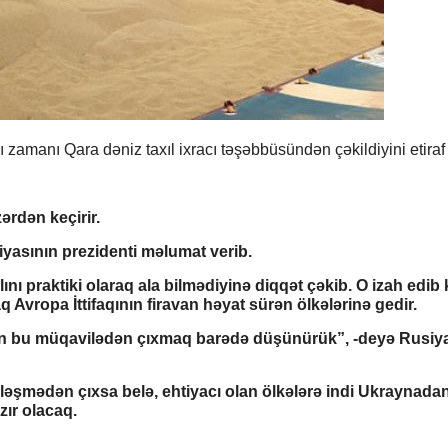
 zamanı Qara dəniz taxıl ixracı təşəbbüsündən çəkildiyini etiraf
ərdən keçirir.
asının prezidenti məlumat verib.
ını praktiki olaraq ala bilmədiyinə diqqət çəkib. O izah edib k
q Avropa İttifaqının firavan həyat sürən ölkələrinə gedir.
ilən bu müqavilədən çıxmaq barədə düşünürük”, -deyə Rusiy
ləşmədən çıxsa belə, ehtiyacı olan ölkələrə indi Ukraynada
zır olacaq.