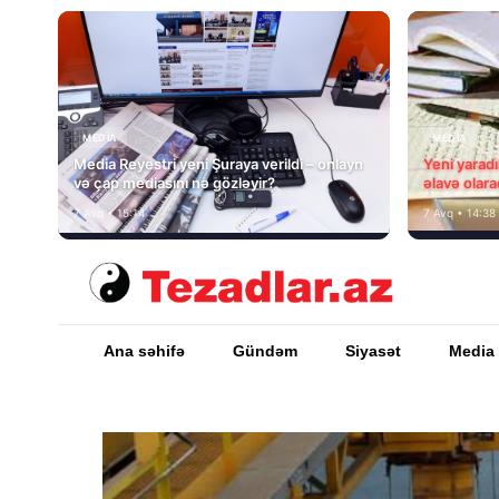
MEDİA
MEDİA
Media Reyestri yeni Şuraya verildi – onlayn
Yeni yarad
və çap mediasını nə gözləyir?
əlavə olara
7 Avq • 15:14
7 Avq • 14:38
Ana səhifə
Gündəm
Siyasət
Media