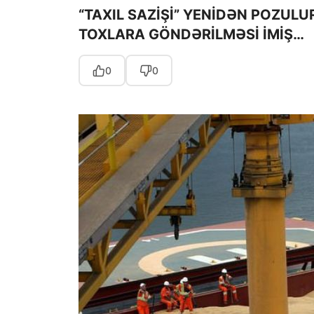
“TAXIL SAZİŞİ” YENİDƏN POZULU
TOXLARA GÖNDƏRİLMƏSİ İMİŞ…
0
0