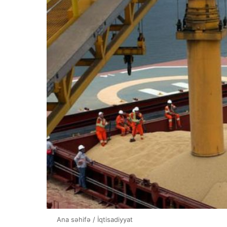
Ana səhifə
/
İqtisadiyyat