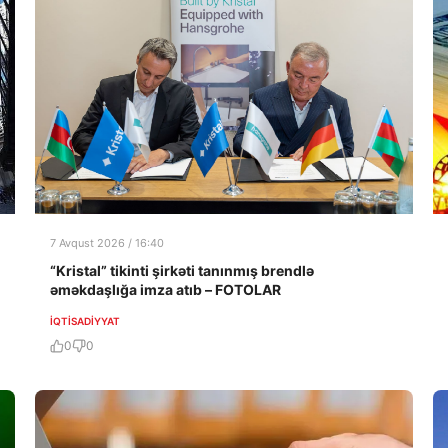
7 Avqust 2026 / 16:40
“Kristal” tikinti şirkəti tanınmış brendlə
əməkdaşlığa imza atıb – FOTOLAR
İQTISADIYYAT
0
0