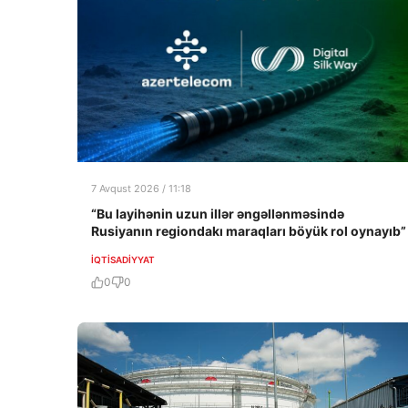
7 Avqust 2026 / 11:18
“Bu layihənin uzun illər əngəllənməsində
Rusiyanın regiondakı maraqları böyük rol oynayıb”
İQTISADIYYAT
0
0