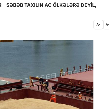
R – SƏBƏB TAXILIN AC ÖLKƏLƏRƏ DEYİL,
A-
A