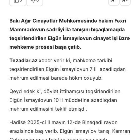
Bakı Ağır Cinayətlər Məhkəməsində hakim Fəxri
Məmmədovun sədrliyi ilə tanışını bıçaqlamaqda
təqsirləndirilən Elgün İsmayılovun cinayət işi üzrə
məhkəmə prosesi başa çatıb.
Tezadlar.az
xəbər verir ki, məhkəmə tərkibi
təqsirləndirilən Elgün İsmayılovun 7 il azadlıqdan
məhrum edilməsi barədə hökm oxuyub.
Qeyd edək ki, dövlət ittihamçısı təqsirləndirilən
Elgün İsmayılovun 10 il müddətinə azadlıqdan
məhrum edilməsini təklif etmişdi.
Hadisə 2025-ci il mayın 12-də Binəqədi rayon
ərazisində baş verib. Elgün İsmayılov tanışı Kamran
Cəfərovun onun telefon zənglərinə cavab