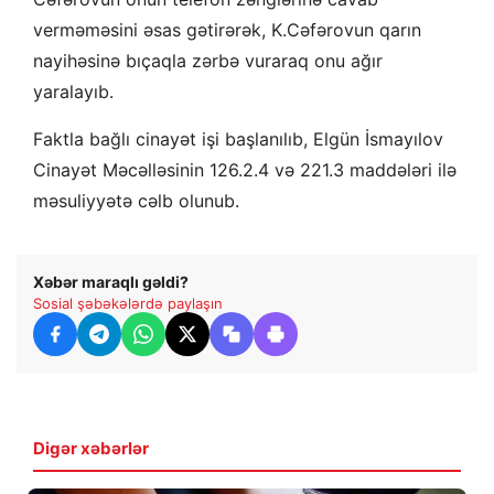
verməməsini əsas gətirərək, K.Cəfərovun qarın
nayihəsinə bıçaqla zərbə vuraraq onu ağır
yaralayıb.
Faktla bağlı cinayət işi başlanılıb, Elgün İsmayılov
Cinayət Məcəlləsinin 126.2.4 və 221.3 maddələri ilə
məsuliyyətə cəlb olunub.
Xəbər maraqlı gəldi?
Sosial şəbəkələrdə paylaşın
Digər xəbərlər