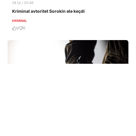
28 İyl / 20:49
Kriminal avtoritet Sorokin ələ keçdi
KRIMINAL
0
0
28 İyl / 12:55
Məhkumun tapançası tapıldı: hardan və kimdən, necə