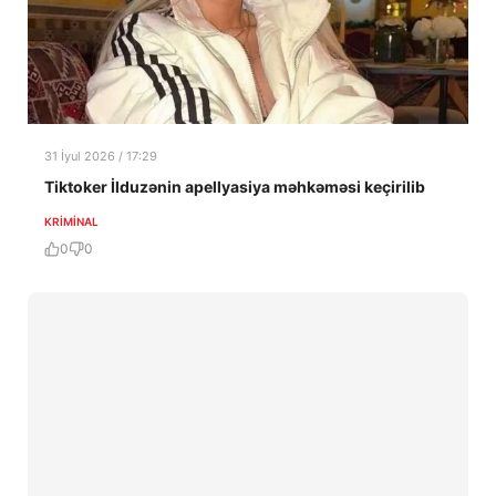
31 İyul 2026 / 17:29
Tiktoker İlduzənin apellyasiya məhkəməsi keçirilib
KRIMINAL
0
0