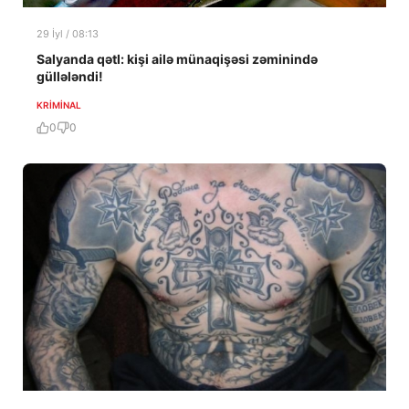
29 İyl / 08:13
Salyanda qətl: kişi ailə münaqişəsi zəminində
güllələndi!
KRIMINAL
0
0