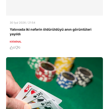
30 İyul 2026 / 21:54
Yalovada iki nəfərin öldürüldüyü anın görüntüləri
yayıldı
KRIMINAL
0
0