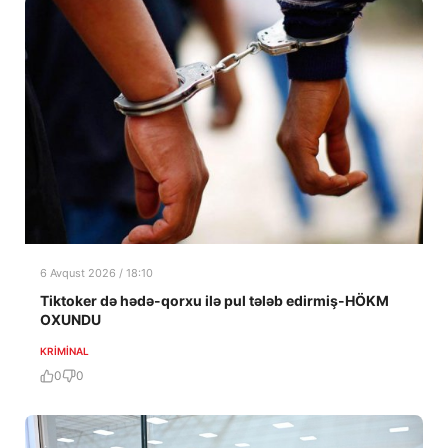
6 Avqust 2026 / 18:10
Tiktoker də hədə-qorxu ilə pul tələb edirmiş-HÖKM
OXUNDU
KRIMINAL
0
0