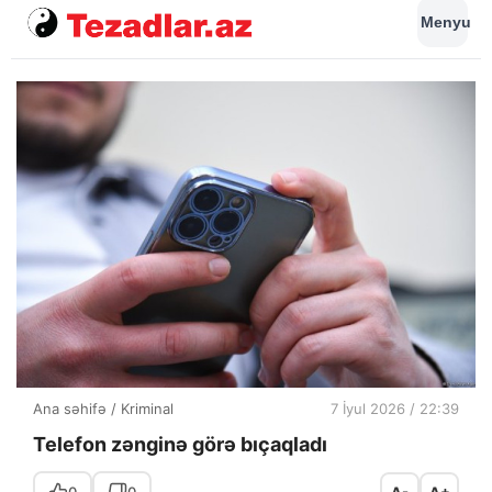
Menyu
Ana səhifə
/
Kriminal
7 İyul 2026 / 22:39
Telefon zənginə görə bıçaqladı
0
0
A-
A+