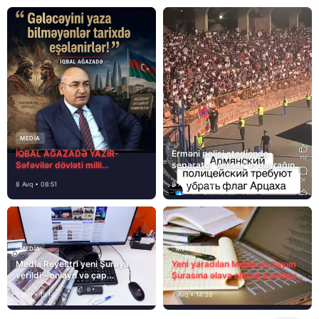
MEDİA
İQBAL AĞAZADƏ YAZIR-
Erməni polisi stadionda
Səfəvilər dövləti milli
separatçı “Artsax”ın bayrağını
dövlətdirmi?
müsadirə etdi və…
8 Avq • 08:51
8 Avq • 08:39
MEDİA
MEDİA
Media Reyestri yeni Şuraya
Yeni yaradılan Media və Yayım
verildi – onlayn və çap
Şurasına əlavə olaraq bu hüquq
mediasını nə gözləyir?
və vəzifələr də verilib
7 Avq • 15:14
7 Avq • 14:38