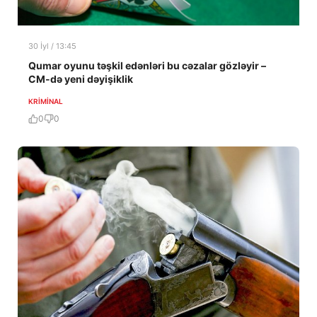
30 İyl / 13:45
Qumar oyunu təşkil edənləri bu cəzalar gözləyir –
CM-də yeni dəyişiklik
KRIMINAL
0
0