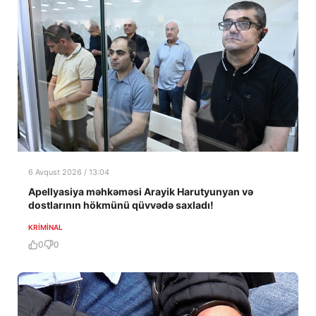
6 Avqust 2026 / 13:04
Apellyasiya məhkəməsi Arayik Harutyunyan və
dostlarının hökmünü qüvvədə saxladı!
KRIMINAL
0
0