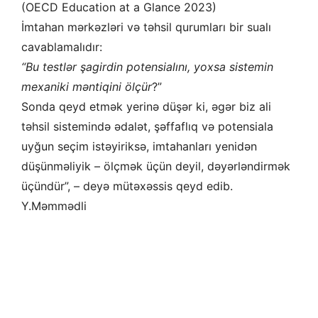
(OECD Education at a Glance 2023)
İmtahan mərkəzləri və təhsil qurumları bir sualı
cavablamalıdır:
“Bu testlər şagirdin potensialını, yoxsa sistemin
mexaniki məntiqini ölçür
?”
Sonda qeyd etmək yerinə düşər ki, əgər biz ali
təhsil sistemində ədalət, şəffaflıq və potensiala
uyğun seçim istəyiriksə, imtahanları yenidən
düşünməliyik – ölçmək üçün deyil, dəyərləndirmək
üçündür”, – deyə mütəxəssis qeyd edib.
Y.Məmmədli