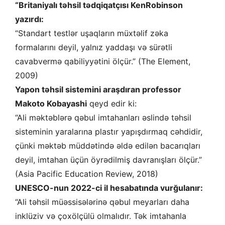
“Britaniyalı təhsil tədqiqatçısı KenRobinson
yazırdı:
“Standart testlər uşaqların müxtəlif zəka
formalarını deyil, yalnız yaddaşı və sürətli
cavabvermə qabiliyyətini ölçür.” (The Element,
2009)
Yapon təhsil sistemini araşdıran professor
Makoto Kobayashi
qeyd edir ki:
“Ali məktəblərə qəbul imtahanları əslində təhsil
sisteminin yaralarına plastır yapışdırmaq cəhdidir,
çünki məktəb müddətində əldə edilən bacarıqları
deyil, imtahan üçün öyrədilmiş davranışları ölçür.”
(Asia Pacific Education Review, 2018)
UNESCO-nun 2022-ci il hesabatında vurğulanır:
“Ali təhsil müəssisələrinə qəbul meyarları daha
inklüziv və çoxölçülü olmalıdır. Tək imtahanla