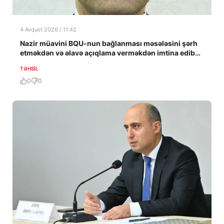
4 Avqust 2026 / 11:42
Nazir müavini BQU-nun bağlanması məsələsini şərh
etməkdən və əlavə açıqlama verməkdən imtina edib…
TƏHSIL
0
0