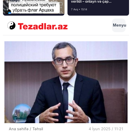
separatçı “Artsax”ın bayrağını
verildi – onlayn və çap
müsadirə etdi və…
mediasını nə gözləyir?
8 Avq • 08:39
7 Avq • 15:14
Menyu
Ana səhifə
/
Təhsil
4 İyun 2025 / 11:21