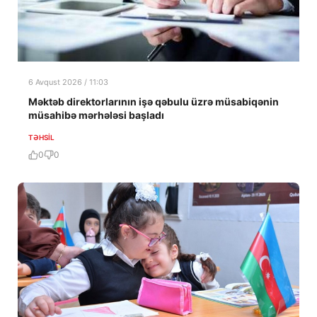
6 Avqust 2026 / 11:03
Məktəb direktorlarının işə qəbulu üzrə müsabiqənin
müsahibə mərhələsi başladı
TƏHSIL
0
0