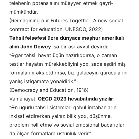
tələbənin potensialını müəyyən etmək qeyri-
mümkündür.”
(Reimagining our Futures Together: A new social
contract for education, UNESCO, 2022)
Təhsil fəlsəfəsi üzrə dünyaca məşhur amerikalı
alim John Dewey
isə bir əsr əvvəl deyirdi:
“Əgər təhsil həyat üçün hazırlıqdırsa, o zaman
testlər həyatın mürəkkəbliyini yox, sadələşdirilmiş
formalarını əks etdirirsə, biz gələcəyin qurucularını
yanlış istiqamətə yönəldirik.”
(Democracy and Education, 1916)
Və nəhayət,
OECD 2023 hesabatında yazılır
:
“Ən uğurlu təhsil sistemləri qəbul imtahanlarını
inkişaf etdirərkən yalnız bilik yox, düşünmə,
problem həll etmə və sosial emosional bacarıqları
da ölçən formatlara üstünlük verir.”