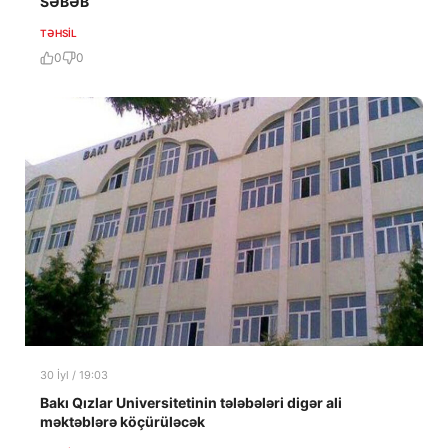
SƏBƏB
TƏHSIL
0
0
30 İyl / 19:03
Bakı Qızlar Universitetinin tələbələri digər ali
məktəblərə köçürüləcək