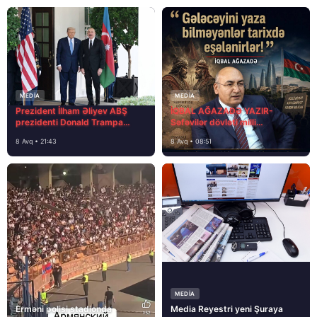
MEDİA
MEDİA
Prezident İlham Əliyev ABŞ
İQBAL AĞAZADƏ YAZIR-
prezidenti Donald Trampa
Səfəvilər dövləti milli
məktubunda yazıb ki…
dövlətdirmi?
8 Avq • 21:43
8 Avq • 08:51
MEDİA
Erməni polisi stadionda
Media Reyestri yeni Şuraya