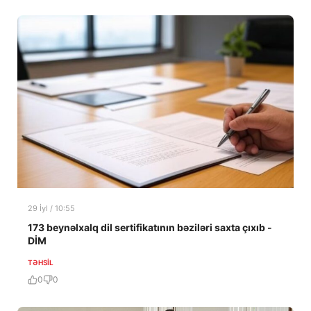
29 İyl / 10:55
173 beynəlxalq dil sertifikatının bəziləri saxta çıxıb -
DİM
TƏHSIL
0
0