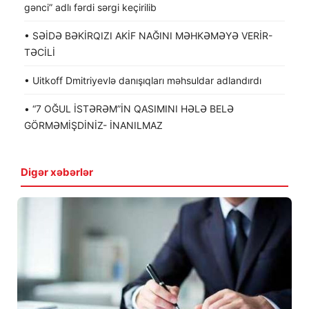
gənci” adlı fərdi sərgi keçirilib
• SƏİDƏ BƏKİRQIZI AKİF NAĞINI MƏHKƏMƏYƏ VERİR-
TƏCİLİ
• Uitkoff Dmitriyevlə danışıqları məhsuldar adlandırdı
• “7 OĞUL İSTƏRƏM”İN QASIMINI HƏLƏ BELƏ
GÖRMƏMİŞDİNİZ- İNANILMAZ
Digər xəbərlər