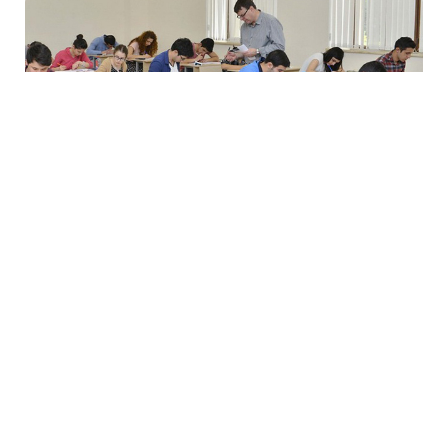
28 İyl / 19:37
DİM qəbul imtahanının nəticələrini açıqladı
TƏHSIL
0
0