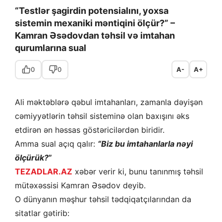
“Testlər şagirdin potensialını, yoxsa
sistemin mexaniki məntiqini ölçür?” –
Kamran Əsədovdan təhsil və imtahan
qurumlarına sual
0
0
A-
A+
Ali məktəblərə qəbul imtahanları, zamanla dəyişən
cəmiyyətlərin təhsil sisteminə olan baxışını əks
etdirən ən həssas göstəricilərdən biridir.
Amma sual açıq qalır:
“Biz bu imtahanlarla nəyi
ölçürük?
”
TEZADLAR.AZ
xəbər verir ki, bunu tanınmış təhsil
mütəxəssisi Kamran Əsədov deyib.
O dünyanın məşhur təhsil tədqiqatçılarından da
sitatlar gətirib: