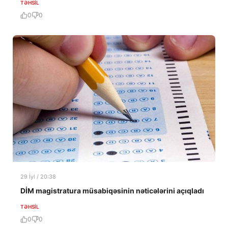
TƏHSIL
0
0
29 İyl / 20:38
DİM magistratura müsabiqəsinin nəticələrini açıqladı
TƏHSIL
0
0