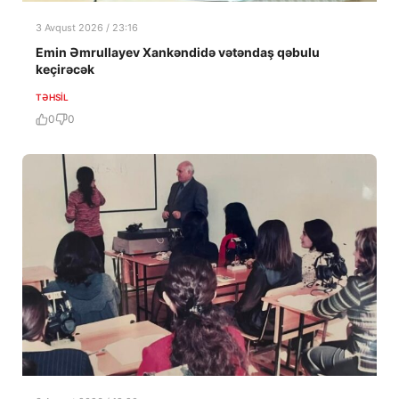
3 Avqust 2026 / 23:16
Emin Əmrullayev Xankəndidə vətəndaş qəbulu
keçirəcək
TƏHSIL
0
0