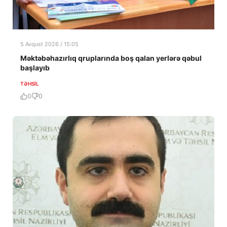
5 Avqust 2026 / 15:05
Məktəbəhazırlıq qruplarında boş qalan yerlərə qəbul
başlayıb
TƏHSIL
0
0