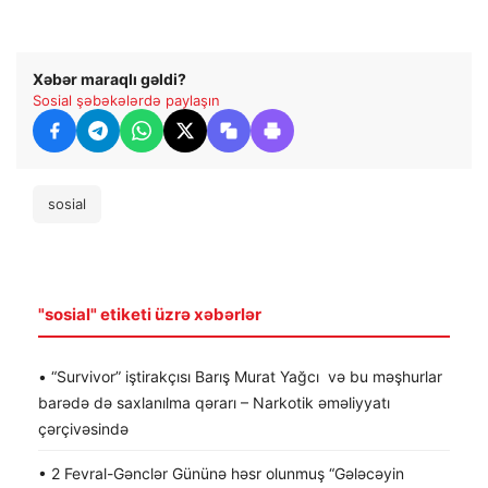
Xəbər maraqlı gəldi?
Sosial şəbəkələrdə paylaşın
sosial
"sosial" etiketi üzrə xəbərlər
• “Survivor” iştirakçısı Barış Murat Yağcı və bu məşhurlar
barədə də saxlanılma qərarı – Narkotik əməliyyatı
çərçivəsində
• 2 Fevral-Gənclər Gününə həsr olunmuş “Gələcəyin