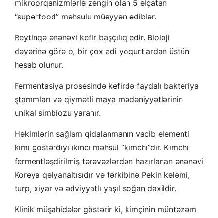
mikroorqanizmlərlə zəngin olan 5 əlçatan
“superfood” məhsulu müəyyən ediblər.
Reytinqə ənənəvi kefir başçılıq edir. Bioloji
dəyərinə görə o, bir çox adi yoqurtlardan üstün
hesab olunur.
Fermentasiya prosesində kefirdə faydalı bakteriya
ştammları və qiymətli maya mədəniyyətlərinin
unikal simbiozu yaranır.
Həkimlərin sağlam qidalanmanın vacib elementi
kimi göstərdiyi ikinci məhsul “kimchi”dir. Kimchi
fermentləşdirilmiş tərəvəzlərdən hazırlanan ənənəvi
Koreya qəlyanaltısıdır və tərkibinə Pekin kələmi,
turp, xiyar və ədviyyatlı yaşıl soğan daxildir.
Klinik müşahidələr göstərir ki, kimçinin müntəzəm