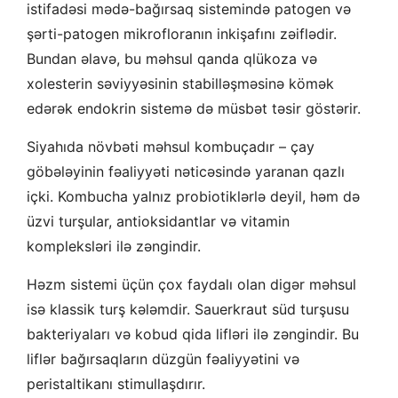
istifadəsi mədə-bağırsaq sistemində patogen və
şərti-patogen mikrofloranın inkişafını zəiflədir.
Bundan əlavə, bu məhsul qanda qlükoza və
xolesterin səviyyəsinin stabilləşməsinə kömək
edərək endokrin sistemə də müsbət təsir göstərir.
Siyahıda növbəti məhsul kombuçadır – çay
göbələyinin fəaliyyəti nəticəsində yaranan qazlı
içki. Kombucha yalnız probiotiklərlə deyil, həm də
üzvi turşular, antioksidantlar və vitamin
kompleksləri ilə zəngindir.
Həzm sistemi üçün çox faydalı olan digər məhsul
isə klassik turş kələmdir. Sauerkraut süd turşusu
bakteriyaları və kobud qida lifləri ilə zəngindir. Bu
liflər bağırsaqların düzgün fəaliyyətini və
peristaltikanı stimullaşdırır.