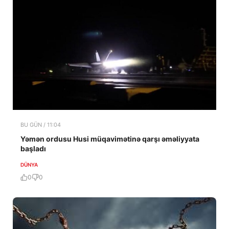
BU GÜN / 11:04
Yəmən ordusu Husi müqavimətinə qarşı əməliyyata
başladı
DÜNYA
0
0