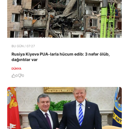
BU GÜN / 07:27
Rusiya Kiyevə PUA-larla hücum edib: 3 nəfər ölüb,
dağıntılar var
DÜNYA
0
0