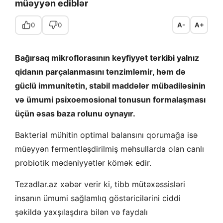
müəyyən ediblər
0
0
A-
A+
Bağırsaq mikroflorasının keyfiyyət tərkibi yalnız
qidanın parçalanmasını tənzimləmir, həm də
güclü immunitetin, stabil maddələr mübadiləsinin
və ümumi psixoemosional tonusun formalaşması
üçün əsas baza rolunu oynayır.
Bakterial mühitin optimal balansını qorumağa isə
müəyyən fermentləşdirilmiş məhsullarda olan canlı
probiotik mədəniyyətlər kömək edir.
Tezadlar.az xəbər verir ki, tibb mütəxəssisləri
insanın ümumi sağlamlıq göstəricilərini ciddi
şəkildə yaxşılaşdıra bilən və faydalı