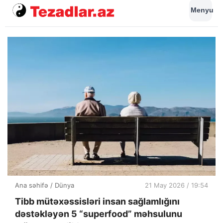
Menyu
Ana səhifə
/
Dünya
21 May 2026 / 19:54
Tibb mütəxəssisləri insan sağlamlığını
dəstəkləyən 5 “superfood” məhsulunu