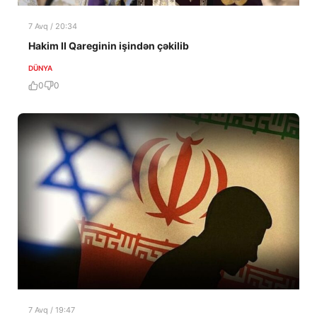
7 Avq / 20:34
Hakim II Qareginin işindən çəkilib
DÜNYA
0
0
7 Avq / 19:47