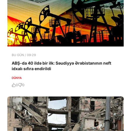
BU GÜN / 09:29
ABŞ-da 40 ildə bir ilk: Səudiyyə Ərəbistanının neft
idxalı sıfıra endirildi
DÜNYA
0
0