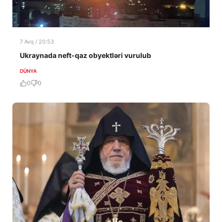
7 Avq / 20:53
Ukraynada neft-qaz obyektləri vurulub
DÜNYA
0
0