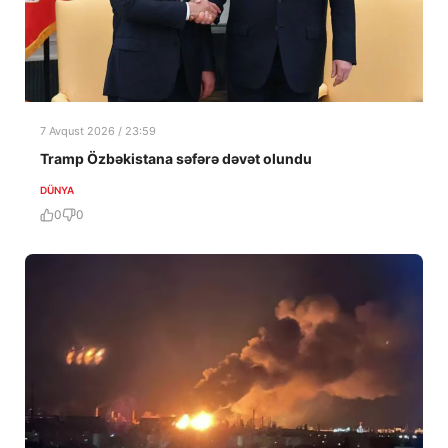
7 Avqust 2026 / 23:59
Tramp Özbəkistana səfərə dəvət olundu
DÜNYA
0
0