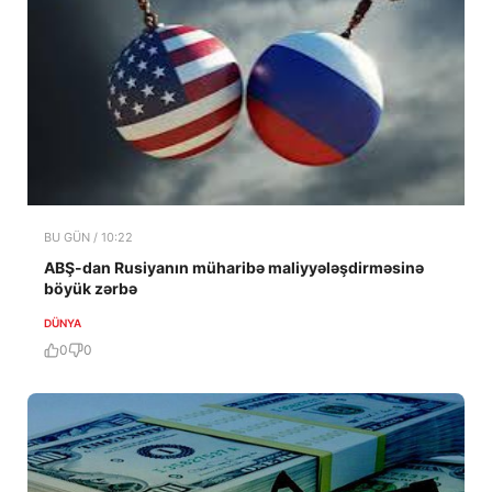
BU GÜN / 10:22
ABŞ-dan Rusiyanın müharibə maliyyələşdirməsinə
böyük zərbə
DÜNYA
0
0