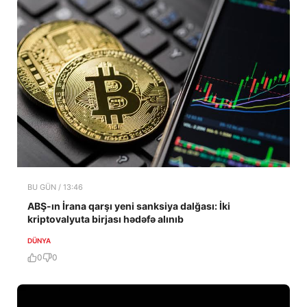
BU GÜN / 13:46
ABŞ-ın İrana qarşı yeni sanksiya dalğası: İki
kriptovalyuta birjası hədəfə alınıb
DÜNYA
0
0