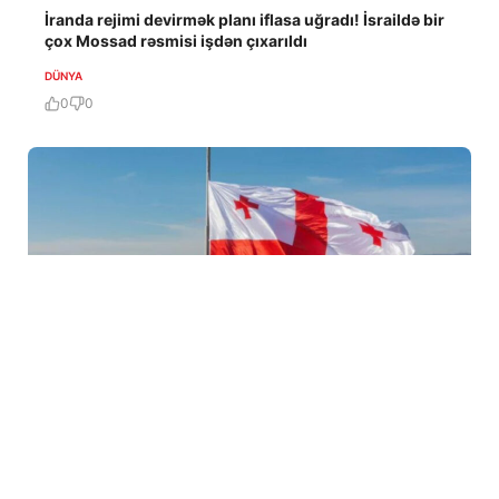
İranda rejimi devirmək planı iflasa uğradı! İsraildə bir
çox Mossad rəsmisi işdən çıxarıldı
DÜNYA
0
0
7 Avq / 19:04
ABADA Gürcüstan sərhədindəki vəziyyəti açıqladı