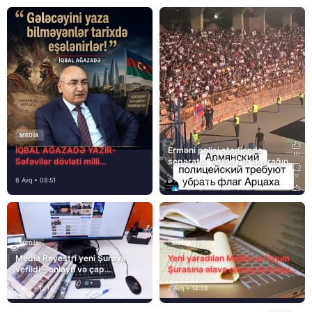
MEDİA
İQBAL AĞAZADƏ YAZIR-
Erməni polisi stadionda
Səfəvilər dövləti milli
separatçı “Artsax”ın bayrağını
dövlətdirmi?
müsadirə etdi və…
8 Avq • 08:51
8 Avq • 08:39
MEDİA
MEDİA
Media Reyestri yeni Şuraya
Yeni yaradılan Media və Yayım
verildi – onlayn və çap
Şurasına əlavə olaraq bu hüquq
mediasını nə gözləyir?
və vəzifələr də verilib
7 Avq • 15:14
7 Avq • 14:38