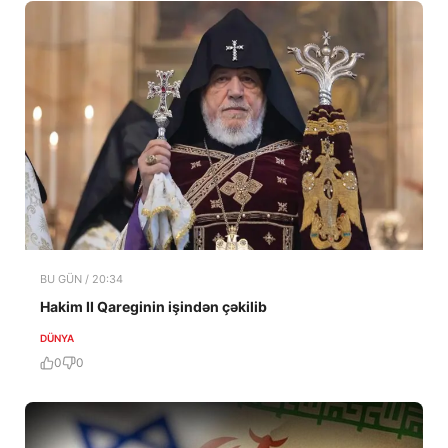
BU GÜN / 20:34
Hakim II Qareginin işindən çəkilib
DÜNYA
0
0