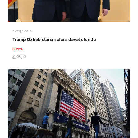
7 Avq / 23:59
Tramp Özbəkistana səfərə dəvət olundu
DÜNYA
0
0