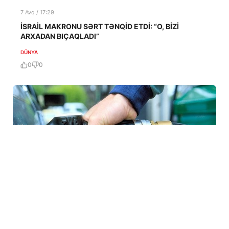
7 Avq / 17:29
İSRAİL MAKRONU SƏRT TƏNQİD ETDİ: “O, BİZİ
ARXADAN BIÇAQLADI”
DÜNYA
0
0
7 Avq / 16:33