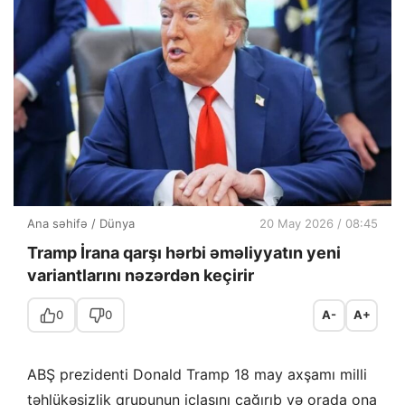
Ana səhifə
/
Dünya
20 May 2026 / 08:45
Tramp İrana qarşı hərbi əməliyyatın yeni
variantlarını nəzərdən keçirir
0
0
A-
A+
ABŞ prezidenti Donald Tramp 18 may axşamı milli
təhlükəsizlik qrupunun iclasını çağırıb və orada ona