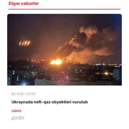
Digər xəbərlər
BU GÜN / 20:53
Ukraynada neft-qaz obyektləri vurulub
DÜNYA
0
0