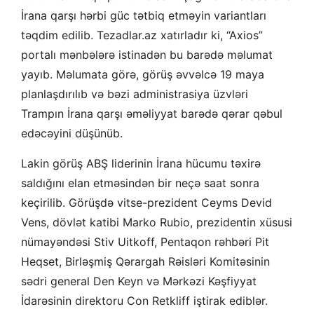
İrana qarşı hərbi güc tətbiq etməyin variantları
təqdim edilib. Tezadlar.az xatırladır ki, “Axios”
portalı mənbələrə istinadən bu barədə məlumat
yayıb. Məlumata görə, görüş əvvəlcə 19 maya
planlaşdırılıb və bəzi administrasiya üzvləri
Trampın İrana qarşı əməliyyat barədə qərar qəbul
edəcəyini düşünüb.
Lakin görüş ABŞ liderinin İrana hücumu təxirə
saldığını elan etməsindən bir neçə saat sonra
keçirilib. Görüşdə vitse-prezident Ceyms Devid
Vens, dövlət katibi Marko Rubio, prezidentin xüsusi
nümayəndəsi Stiv Uitkoff, Pentaqon rəhbəri Pit
Heqset, Birləşmiş Qərargah Rəisləri Komitəsinin
sədri general Den Keyn və Mərkəzi Kəşfiyyat
İdarəsinin direktoru Con Retkliff iştirak ediblər.