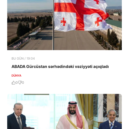
BU GÜN / 19:04
ABADA Gürcüstan sərhədindəki vəziyyəti açıqladı
DÜNYA
0
0