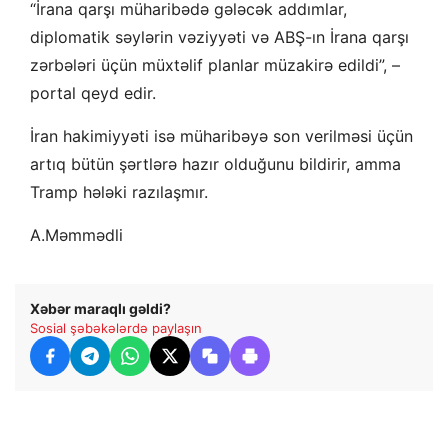
“İrana qarşı müharibədə gələcək addımlar,
diplomatik səylərin vəziyyəti və ABŞ-ın İrana qarşı
zərbələri üçün müxtəlif planlar müzakirə edildi”, –
portal qeyd edir.
İran hakimiyyəti isə müharibəyə son verilməsi üçün
artıq bütün şərtlərə hazır olduğunu bildirir, amma
Tramp hələki razılaşmır.
A.Məmmədli
Xəbər maraqlı gəldi?
Sosial şəbəkələrdə paylaşın