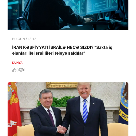
BU GÜN / 18:17
İRAN KƏŞFİYYATI İSRAİLƏ NECƏ SIZDI? “Saxta iş
elanları ilə israilliləri tələyə saldılar”
DÜNYA
0
0