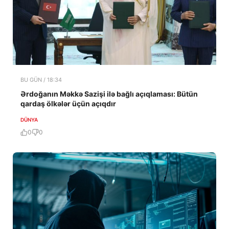
BU GÜN / 18:34
Ərdoğanın Məkkə Sazişi ilə bağlı açıqlaması: Bütün
qardaş ölkələr üçün açıqdır
DÜNYA
0
0