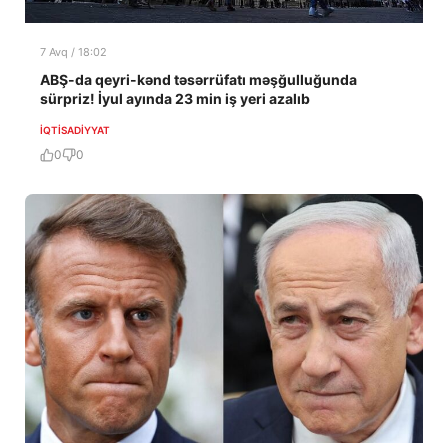
7 Avq / 18:02
ABŞ-da qeyri-kənd təsərrüfatı məşğulluğunda
sürpriz! İyul ayında 23 min iş yeri azalıb
İQTISADIYYAT
0
0