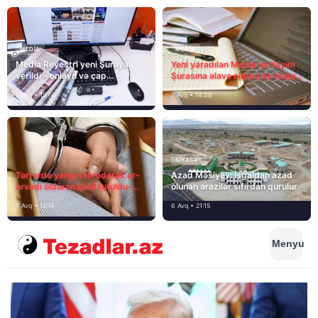
MEDİA
MEDİA
Media Reyestri yeni Şuraya
Yeni yaradılan Media və Yayım
verildi – onlayn və çap
Şurasına əlavə olaraq bu hüquq
mediasını nə gözləyir?
və vəzifələr də verilib
7 Avq • 15:14
7 Avq • 14:38
SIYASƏT
Tərtərdə yanğın törədərək ər-
Azad Məsiyev: İşğaldan azad
arvadı öldürən qatil tutuldu-
olunan ərazilər sıfırdan qurulur
SON DƏQİQƏ
7 Avq • 12:14
6 Avq • 21:15
Menyu