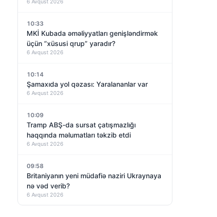
6 Avqust 2026
dayandırıldı – VİDEO
10:33
MKİ Kubada əməliyyatları genişləndirmək
üçün “xüsusi qrup” yaradır?
6 Avqust 2026
10:14
Şamaxıda yol qəzası: Yaralananlar var
6 Avqust 2026
10:09
Tramp ABŞ-da sursat çatışmazlığı
haqqında məlumatları təkzib etdi
6 Avqust 2026
09:58
Britaniyanın yeni müdafiə naziri Ukraynaya
nə vəd verib?
6 Avqust 2026
09:52