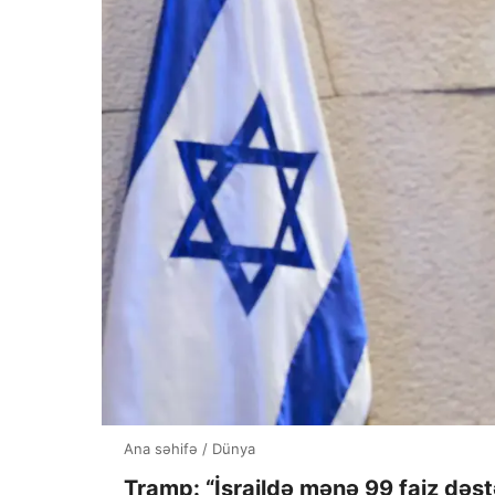
Ana səhifə
/
Dünya
Tramp: “İsraildə mənə 99 faiz dəst