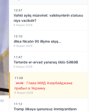
12:37
Vahid aylıq müavinət: valideynlərin statusu
niyə vacibdir?
6 Avqust 2026
12:10
Əlisa Nicatın 90 illiyinə alqış…
6 Avqust 2026
11:47
Tərtərdə ər-arvad yanaraq öldü-SƏBƏB
6 Avqust 2026
11:26
Глава МИД Азербайджана
VACIB
прибыл в Украину
6 Avqust 2026
:40
11:12
Tramp ölkəyə qanunsuz immiqrantların