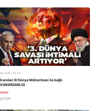
BU GÜN / 09:52
İrandan III Dünya Müharibəsi ilə bağlı
XƏBƏRDARLIQ
DÜNYA
0
0