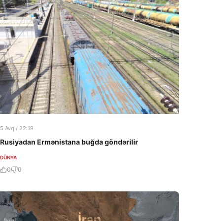
5 Avq / 22:19
Rusiyadan Ermənistana buğda göndərilir
DÜNYA
0
0