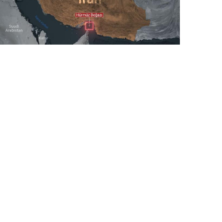
5 Avq / 19:30
AP: Hörmüz boğazının yenidən açılması ilə bağlı
saziş layihəsi yekunlaşdırılıb
DÜNYA
0
0