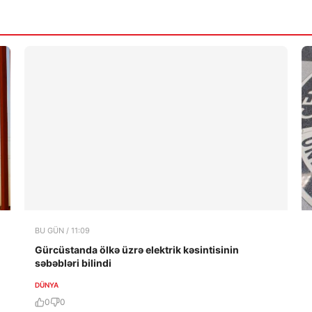
BU GÜN / 11:09
Gürcüstanda ölkə üzrə elektrik kəsintisinin
səbəbləri bilindi
DÜNYA
0
0