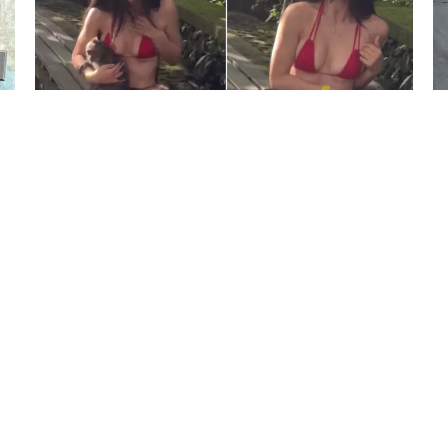
5 Avq / 21:08
Vəhşi meymun fenomenə hücum etdi
DÜNYA
0
0