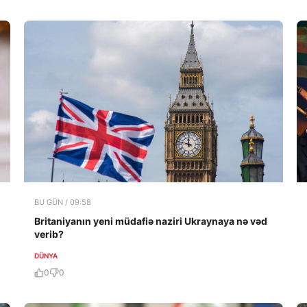
BU GÜN / 09:58
Britaniyanın yeni müdafiə naziri Ukraynaya nə vəd
verib?
DÜNYA
0
0