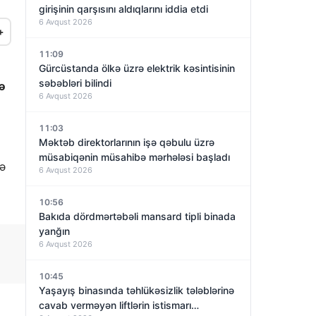
girişinin qarşısını aldıqlarını iddia etdi
6 Avqust 2026
+
11:09
Gürcüstanda ölkə üzrə elektrik kəsintisinin
səbəbləri bilindi
ə
6 Avqust 2026
11:03
Məktəb direktorlarının işə qəbulu üzrə
müsabiqənin müsahibə mərhələsi başladı
də
6 Avqust 2026
10:56
Bakıda dördmərtəbəli mansard tipli binada
yanğın
6 Avqust 2026
10:45
Yaşayış binasında təhlükəsizlik tələblərinə
cavab verməyən liftlərin istismarı