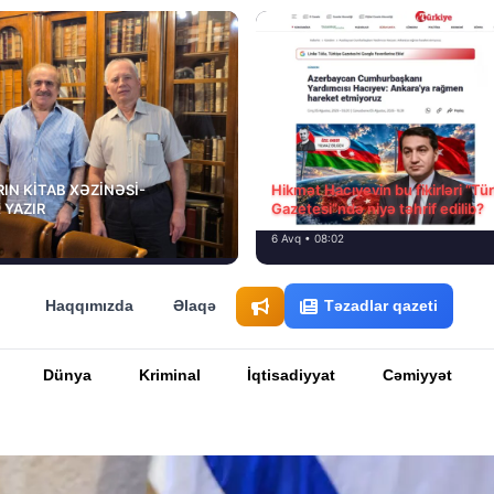
IN KİTAB XƏZİNƏSİ-
Hikmət Hacıyevin bu fikirləri “Tü
 YAZIR
Gazetesi”ndə niyə təhrif edilib?
6 Avq • 08:02
Haqqımızda
Əlaqə
Təzadlar qazeti
Dünya
Kriminal
İqtisadiyyat
Cəmiyyət