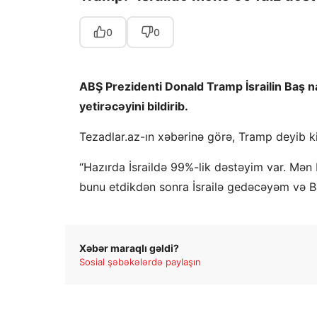
0
0
ABŞ Prezidenti Donald Tramp İsrailin Baş n
yetirəcəyini bildirib.
Tezadlar.az-ın xəbərinə görə, Tramp deyib k
“Hazırda İsraildə 99%-lik dəstəyim var. Mən 
bunu etdikdən sonra İsrailə gedəcəyəm və B
Xəbər maraqlı gəldi?
Sosial şəbəkələrdə paylaşın