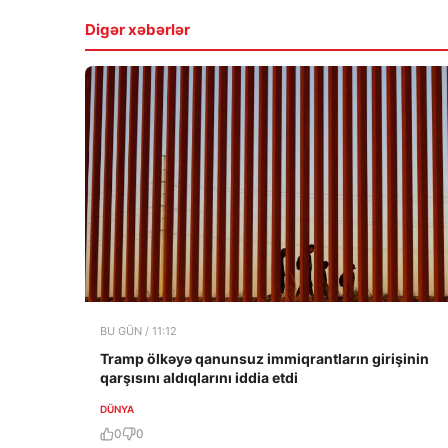
Digər xəbərlər
BU GÜN / 11:12
Tramp ölkəyə qanunsuz immiqrantların girişinin
qarşısını aldıqlarını iddia etdi
DÜNYA
0
0