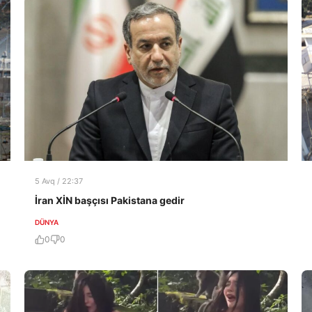
5 Avq / 22:37
İran XİN başçısı Pakistana gedir
DÜNYA
0
0