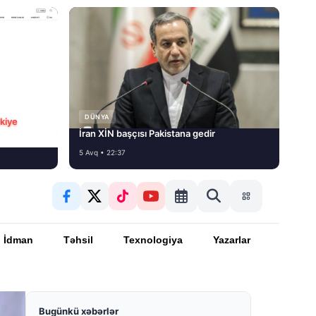
DÜNYA
rkiye
İran XİN başçısı Pakistana gedir
5 Avq • 22:37
İdman
Təhsil
Texnologiya
Yazarlar
Bugünkü xəbərlər