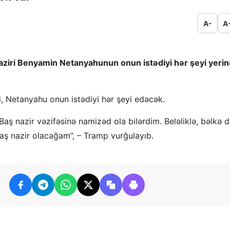
A-
A
aziri Benyamin Netanyahunun onun istədiyi hər şeyi yerin
i, Netanyahu onun istədiyi hər şeyi edəcək.
Baş nazir vəzifəsinə namizəd ola bilərdim. Beləliklə, bəlkə 
aş nazir olacağam”, – Tramp vurğulayıb.