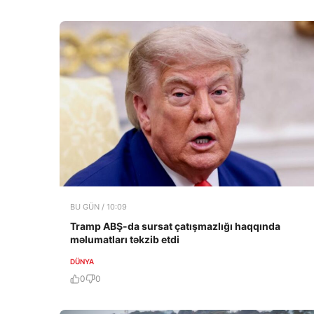
BU GÜN / 10:09
Tramp ABŞ-da sursat çatışmazlığı haqqında
məlumatları təkzib etdi
DÜNYA
0
0