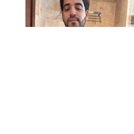
5 Avq / 21:26
TikTok canlı yayımında güllələndi
DÜNYA
0
0