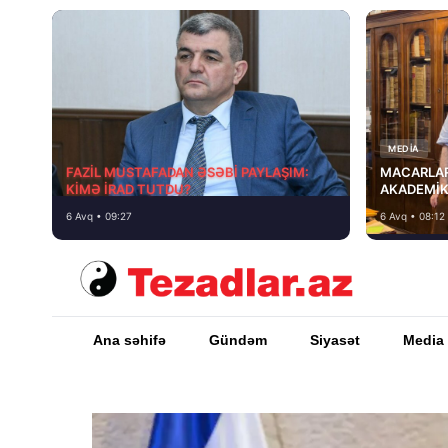
MEDİA
FAZİL MUSTAFADAN ƏSƏBİ PAYLAŞIM:
MACARLAR
KİMƏ İRAD TUTDU?
AKADEMİK
6 Avq • 09:27
6 Avq • 08:12
Ana səhifə
Gündəm
Siyasət
Media