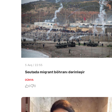
5 Avq / 22:55
Seutada miqrant böhranı dərinləşir
DÜNYA
0
0