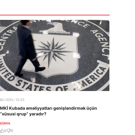
İrandan III Dünya Müharibəsi ilə
VACIB
bağlı XƏBƏRDARLIQ
6 Avqust 2026
09:46
Ukrayna PUA-ları Rusiyanın ən böyük neft
emalı zavoduna “salam verib”!
6 Avqust 2026
BU GÜN / 10:33
MKİ Kubada əməliyyatları genişləndirmək üçün
“xüsusi qrup” yaradır?
DÜNYA
0
0