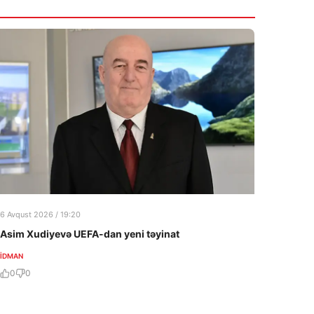
10:25
Rusiya–NATO müharibəsi baş verə bilərmi?
7 Avqust 2026
09:45
Müqavilə olmasa da, müəllif qonorarı
ödənilməlidir
7 Avqust 2026
6 Avqust 2026 / 19:20
Asim Xudiyevə UEFA-dan yeni təyinat
İDMAN
0
0