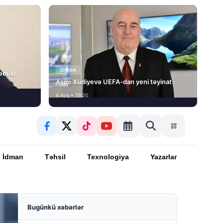
İDMAN
əbulu
Asim Xudiyevə UEFA-dan yeni təyinat
6 Avq • 19:20
İdman
Təhsil
Texnologiya
Yazarlar
Bugünkü xəbərlər