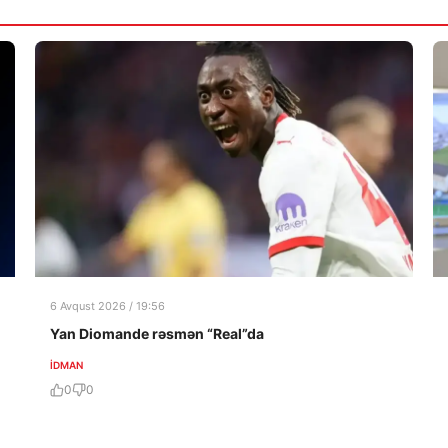
6 Avqust 2026 / 19:56
Yan Diomande rəsmən “Real”da
İDMAN
0
0