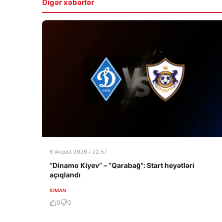
Digər xəbərlər
6 Avqust 2026 / 22:57
“Dinamo Kiyev” – “Qarabağ”: Start heyətləri
açıqlandı
İDMAN
0
0