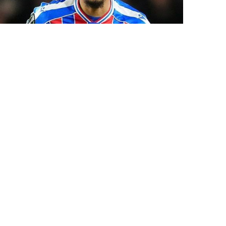
30 İyl / 16:53
“Çelsi” Fransa millisinin futbolçusunu transfer etdi
İDMAN
0
0