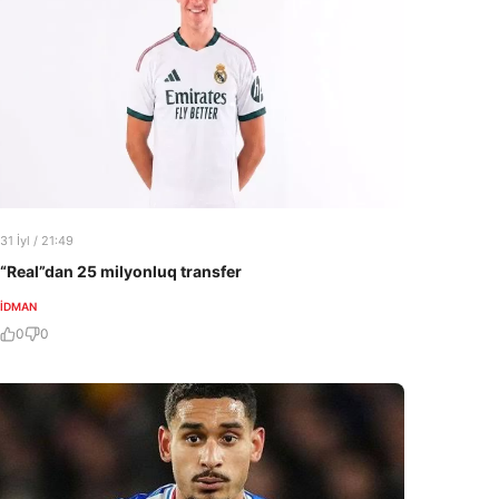
31 İyl / 21:49
“Real”dan 25 milyonluq transfer
İDMAN
0
0