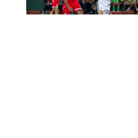
31 İyl / 06:57
“Qarabağ” UEFA Avropa Liqasında mübarizəni
dayandırdı
İDMAN
0
0