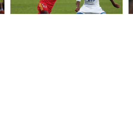
30 İyl / 19:44
Keçmiş “Arsenal” hücumçusu toyundan sonra itkin
düşüb
İDMAN
0
0