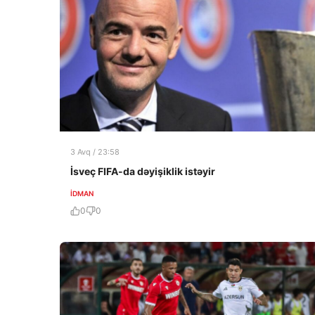
3 Avq / 23:58
İsveç FIFA-da dəyişiklik istəyir
İDMAN
0
0