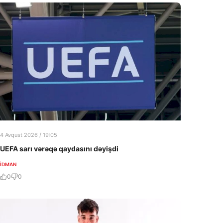
4 Avqust 2026 / 19:05
UEFA sarı vərəqə qaydasını dəyişdi
İDMAN
0
0