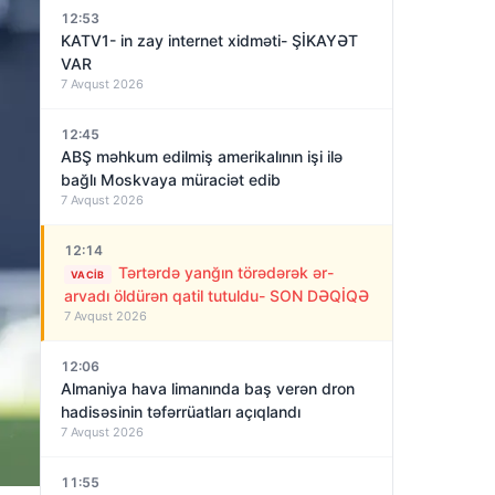
12:53
KATV1- in zay internet xidməti- ŞİKAYƏT
VAR
7 Avqust 2026
12:45
ABŞ məhkum edilmiş amerikalının işi ilə
bağlı Moskvaya müraciət edib
7 Avqust 2026
12:14
Tərtərdə yanğın törədərək ər-
VACIB
arvadı öldürən qatil tutuldu- SON DƏQİQƏ
7 Avqust 2026
12:06
Almaniya hava limanında baş verən dron
hadisəsinin təfərrüatları açıqlandı
7 Avqust 2026
11:55