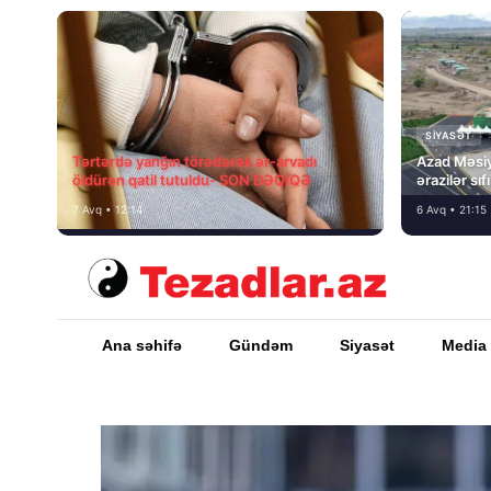
SIYASƏT
Tərtərdə yanğın törədərək ər-arvadı
Azad Məsiy
öldürən qatil tutuldu- SON DƏQİQƏ
ərazilər sı
7 Avq • 12:14
6 Avq • 21:15
Ana səhifə
Gündəm
Siyasət
Media