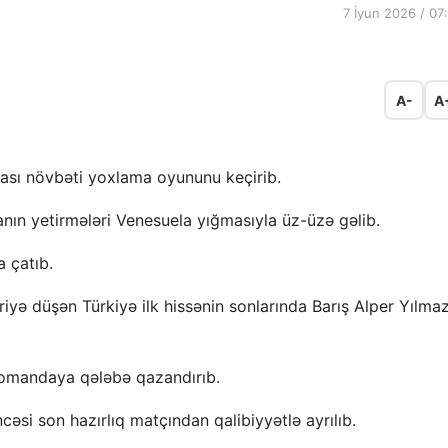
7 İyun 2026 / 07
A-
A
ası növbəti yoxlama oyununu keçirib.
anın yetirmələri Venesuela yığmasıyla üz-üzə gəlib.
a çatıb.
yə düşən Türkiyə ilk hissənin sonlarında Barış Alper Yılmaz
komandaya qələbə qazandırıb.
cəsi son hazırlıq matçından qalibiyyətlə ayrılıb.