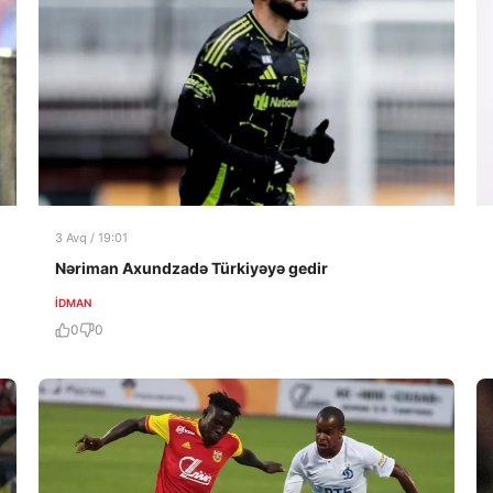
3 Avq / 19:01
Nəriman Axundzadə Türkiyəyə gedir
İDMAN
0
0