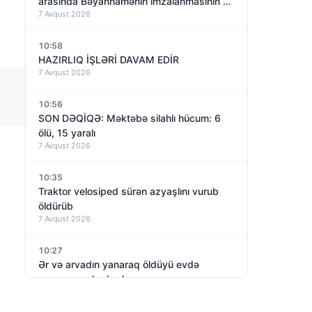
arasında Bəyannamənin imzalanmasının bir
7 Avqust 2026
ili olacaq – nəyə nail olundu?
10:58
HAZIRLIQ İŞLƏRİ DAVAM EDİR
7 Avqust 2026
10:56
SON DƏQİQƏ: Məktəbə silahlı hücum: 6
ölü, 15 yaralı
7 Avqust 2026
10:35
Traktor velosiped sürən azyaşlını vurub
öldürüb
7 Avqust 2026
10:27
Ər və arvadın yanaraq öldüyü evdə
yanacaq aşkarlanıb
7 Avqust 2026