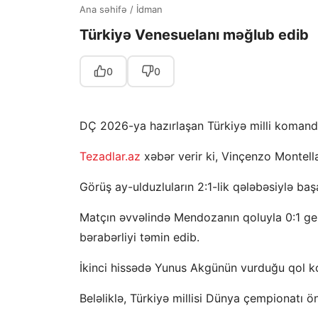
Ana səhifə
/
İdman
Türkiyə Venesuelanı məğlub edib
0
0
DÇ 2026-ya hazırlaşan Türkiyə milli komand
Tezadlar.az
xəbər verir ki, Vinçenzo Montell
Görüş ay-ulduzluların 2:1-lik qələbəsiylə baş
Matçın əvvəlində Mendozanın qoluyla 0:1 geri
bərabərliyi təmin edib.
İkinci hissədə Yunus Akgünün vurduğu qol 
Beləliklə, Türkiyə millisi Dünya çempionatı ön