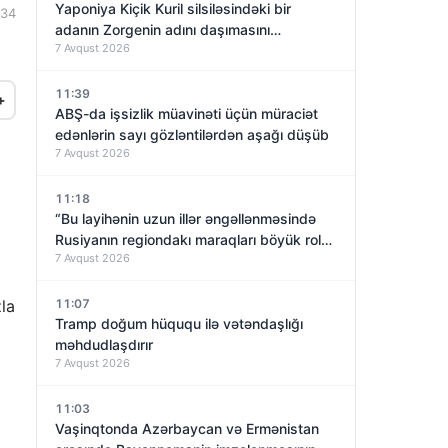
Yaponiya Kiçik Kuril silsiləsindəki bir
:34
adanın Zorgenin adını daşımasını
7 Avqust 2026
araşdıracaq
11:39
+
ABŞ-da işsizlik müavinəti üçün müraciət
edənlərin sayı gözləntilərdən aşağı düşüb
7 Avqust 2026
11:18
“Bu layihənin uzun illər əngəllənməsində
Rusiyanın regiondakı maraqları böyük rol
7 Avqust 2026
oynayıb”
la
11:07
Tramp doğum hüququ ilə vətəndaşlığı
məhdudlaşdırır
7 Avqust 2026
11:03
Vaşinqtonda Azərbaycan və Ermənistan