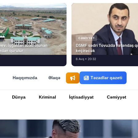
CƏMIYYƏT
ev: İşğaldan azad olunan
DSMF sədri Tovuzda vətəndaş q
fırdan qurulur
keçirəcək
6 Avq • 20:32
Haqqımızda
Əlaqə
Təzadlar qazeti
Dünya
Kriminal
İqtisadiyyat
Cəmiyyət