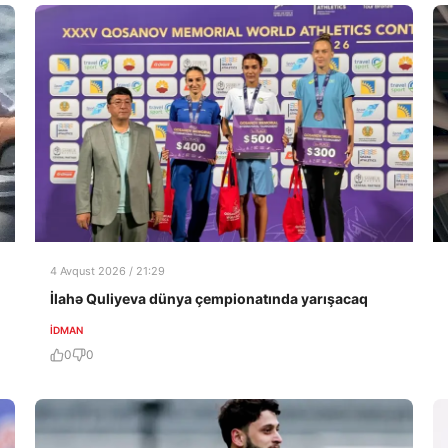
4 Avqust 2026 / 21:29
İlahə Quliyeva dünya çempionatında yarışacaq
İDMAN
0
0