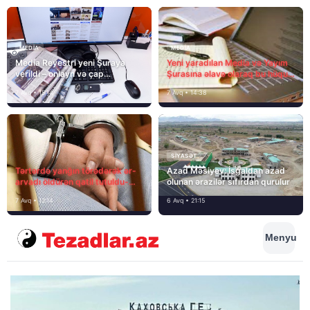
MEDİA
MEDİA
Media Reyestri yeni Şuraya
Yeni yaradılan Media və Yayım
verildi – onlayn və çap
Şurasına əlavə olaraq bu hüquq
mediasını nə gözləyir?
və vəzifələr də verilib
7 Avq • 15:14
7 Avq • 14:38
SIYASƏT
Tərtərdə yanğın törədərək ər-
Azad Məsiyev: İşğaldan azad
arvadı öldürən qatil tutuldu-
olunan ərazilər sıfırdan qurulur
SON DƏQİQƏ
7 Avq • 12:14
6 Avq • 21:15
Menyu