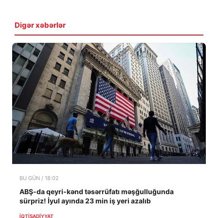
Digər xəbərlər
BU GÜN / 18:02
ABŞ-da qeyri-kənd təsərrüfatı məşğulluğunda
sürpriz! İyul ayında 23 min iş yeri azalıb
İQTISADIYYAT