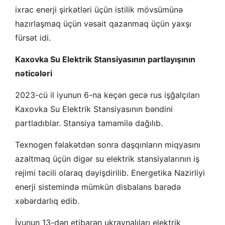
ixrac enerji şirkətləri üçün istilik mövsümünə
hazırlaşmaq üçün vəsait qazanmaq üçün yaxşı
fürsət idi.
Kaxovka Su Elektrik Stansiyasının partlayışının
nəticələri
2023-cü il iyunun 6-na keçən gecə rus işğalçıları
Kaxovka Su Elektrik Stansiyasının bəndini
partladıblar. Stansiya tamamilə dağılıb.
Texnogen fəlakətdən sonra daşqınların miqyasını
azaltmaq üçün digər su elektrik stansiyalarının iş
rejimi təcili olaraq dəyişdirilib. Energetika Nazirliyi
enerji sistemində mümkün disbalans barədə
xəbərdarlıq edib.
İyunun 13-dən etibarən ukraynalıları elektrik