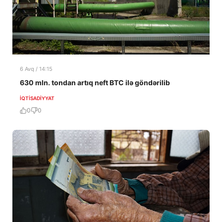
6 Avq / 14:15
630 mln. tondan artıq neft BTC ilə göndərilib
İQTISADIYYAT
0
0