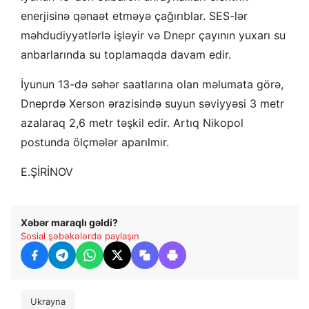
enerjisinə qənaət etməyə çağırıblar. SES-lər
məhdudiyyətlərlə işləyir və Dnepr çayının yuxarı su
anbarlarında su toplamaqda davam edir.
İyunun 13-də səhər saatlarına olan məlumata görə,
Dneprdə Xerson ərazisində suyun səviyyəsi 3 metr
azalaraq 2,6 metr təşkil edir. Artıq Nikopol
postunda ölçmələr aparılmır.
E.ŞİRİNOV
Xəbər maraqlı gəldi?
Sosial şəbəkələrdə paylaşın
Ukrayna