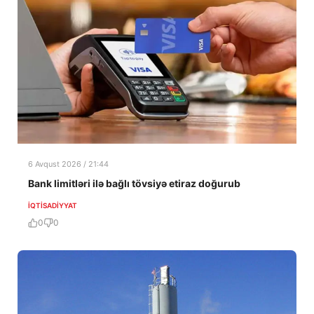
6 Avqust 2026 / 21:44
Bank limitləri ilə bağlı tövsiyə etiraz doğurub
İQTISADIYYAT
0
0