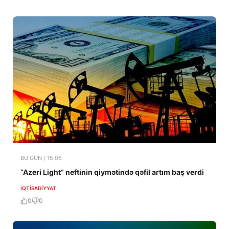
BU GÜN / 15:06
“Azeri Light” neftinin qiymətində qəfil artım baş verdi
İQTISADIYYAT
0
0