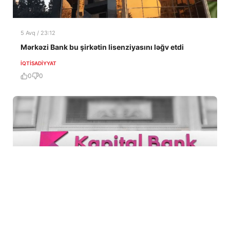
5 Avq / 23:12
Mərkəzi Bank bu şirkətin lisenziyasını ləğv etdi
İQTISADIYYAT
0
0