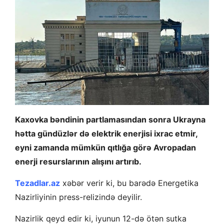
Kaxovka bəndinin partlamasından sonra Ukrayna
hətta gündüzlər də elektrik enerjisi ixrac etmir,
eyni zamanda mümkün qıtlığa görə Avropadan
enerji resurslarının alışını artırıb.
Tezadlar.az
xəbər verir ki, bu barədə Energetika
Nazirliyinin press-relizində deyilir.
Nazirlik qeyd edir ki, iyunun 12-də ötən sutka