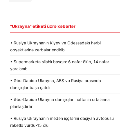
"Ukrayna" etiketi üzrə xəbərlər
• Rusiya Ukraynanın Kiyev və Odessadakı hərbi
obyektlərinə zərbələr endirib
• Supermarketə silahlı basqın: 6 nəfər ölüb, 14 nəfər
yaralanıb
• Əbu-Dabidə Ukrayna, ABŞ və Rusiya arasında
danışıqlar başa çatdı
• Əbu-Dabidə Ukrayna danışıqları həftənin ortalarına
planlaşdırılır
• Rusiya Ukraynanın mədən işçilərini daşıyan avtobusu
raketlə vurdu-15 ölü!