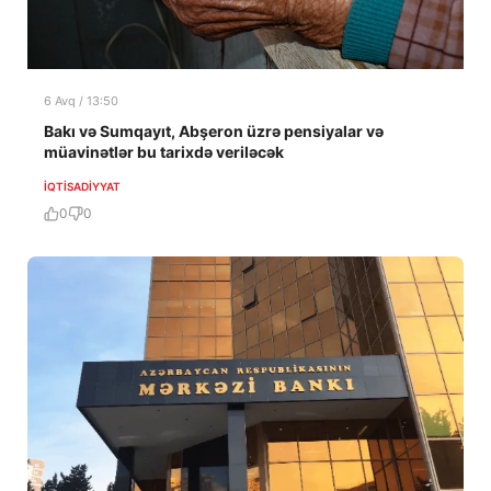
6 Avq / 13:50
Bakı və Sumqayıt, Abşeron üzrə pensiyalar və
müavinətlər bu tarixdə veriləcək
İQTISADIYYAT
0
0