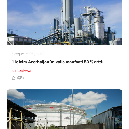
6 Avqust 2026 / 19:38
“Holcim Azerbaijan”ın xalis mənfəəti 53 % artdı
İQTISADIYYAT
0
0