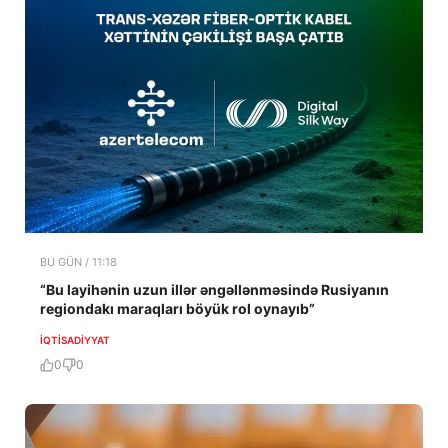
BU GÜN / 11:18
“Bu layihənin uzun illər əngəllənməsində Rusiyanın
regiondakı maraqları böyük rol oynayıb”
İQTISADIYYAT
0
0