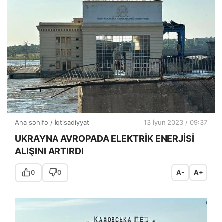
Ana səhifə
/
İqtisadiyyat
13 İyun 2023 / 09:37
UKRAYNA AVROPADA ELEKTRİK ENERJİSİ
ALIŞINI ARTIRDI
0
0
A-
A+