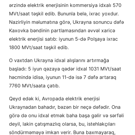
ərzində elektrik enerjisinin kommersiya idxalı 570
MVt/saat təşkil edib. Bununla belə, ixrac yoxdur.
Nazirliyin məlumatına görə, Ukrayna sonuncu dəfə
Kaxovka bəndinin partlamasından əvvəl xaricə
elektrik enerjisi satıb: iyunun 5-də Polşaya ixrac
1800 MVt/saat təşkil edib.
O vaxtdan Ukrayna idxal alışlarını artırmağa
başladı: 5 iyun qəzaya qədər idxal 1031 MVt/saat
həcmində idisə, iyunun 11-də isə 7 dəfə artaraq
7760 MVt/saata çatıb.
Qeyd edək ki, Avropada elektrik enerjisi
Ukraynadan bahadır, bəzən bir neçə dəfədir. Ona
görə də onu idxal etmək baha başa gəlir və sərfəli
deyil, lakin çatışmazlıq olarsa, bu, istehlakçıları
söndürməməyə imkan verir. Buna baxmayaraq,