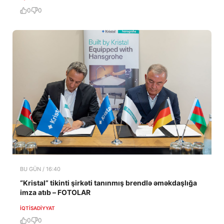
0
0
BU GÜN / 16:40
“Kristal” tikinti şirkəti tanınmış brendlə əməkdaşlığa
imza atıb – FOTOLAR
İQTISADIYYAT
0
0