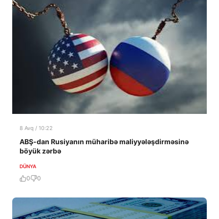
8 Avq / 10:22
ABŞ-dan Rusiyanın müharibə maliyyələşdirməsinə
böyük zərbə
DÜNYA
0
0