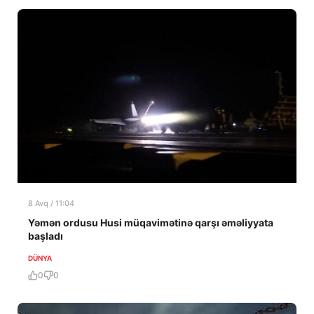
8 Avq / 11:04
Yəmən ordusu Husi müqavimətinə qarşı əməliyyata
başladı
DÜNYA
0
0