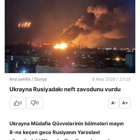
Ana səhifə
/
Dünya
8 May 2026 / 23:25
Ukrayna Rusiyadakı neft zavodunu vurdu
0
0
A-
A+
Ukrayna Müdafiə Qüvvələrinin bölmələri mayın
8-nə keçən gecə Rusiyanın Yaroslavl