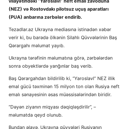
vilayətindəki “Yaroslavl” neft emalı zavoduna
(NEZ) və Rostovdakı pilotsuz uçuş aparatları
(PUA) anbarına zərbələr endirib.
Tezadlar.az Ukrayna mediasına istinadən xəbər
verir ki, bu barədə ölkənin Silahlı Qüvvələrinin Baş
Qərargahı məlumat yayıb.
Ukrayna tərəfinin məlumatına görə, zərbələrdən
sonra obyektlərdə yanğınlar baş verib.
Baş Qərargahdan bildirilib ki, “Yaroslavl” NEZ illik
emal gücü təxminən 15 milyon ton olan Rusiya neft
emalı sənayesinin əsas müəssisələrindən biridir.
“Dəyən ziyanın miqyası dəqiqləşdirilir”, –
məlumatda qeyd olunub.
Bundan əlavə, Ukrayna qüvvələri Rusiyanın