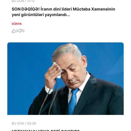
BU GÜN / 10:12
SON DƏQİQƏ! İranın dini lideri Müctəba Xameneinin
yeni görüntüləri yayımlandı…
DÜNYA
0
0
BU GÜN / 09:38