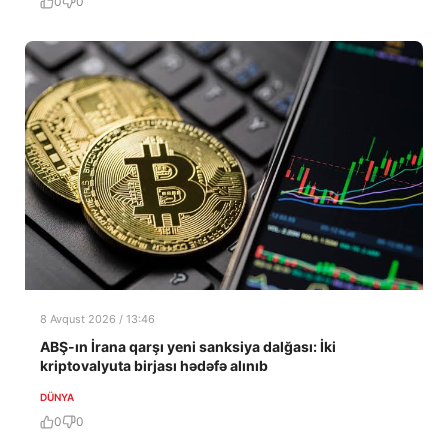
0
0
8 Avqust 2026 / 13:46
ABŞ-ın İrana qarşı yeni sanksiya dalğası: İki
kriptovalyuta birjası hədəfə alınıb
DÜNYA
0
0