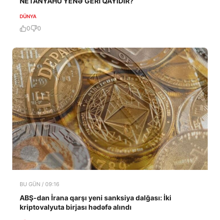
NETANYAHU YENƏ GERİ QAYIDIR?
DÜNYA
0
0
BU GÜN / 09:16
ABŞ-dan İrana qarşı yeni sanksiya dalğası: İki
kriptovalyuta birjası hədəfə alındı