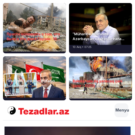
MEDİA
Просто вспомнить о том, что
“Müharibə dövründə
было в эти дни в Грузии- 18
Azərbaycan vasitəsilə İrana
лет назад, 8 августа 2008
yardım və dəstək göstərilib”
10 Avq • 11:19
10 Avq • 07:25
года…
MEDİA
“İran yeni yaradılan ittifaqın
Bakıda hələ də yanacaq çəni
hədəfi deyil”
yanır – FOTO
9 Avq • 21:54
9 Avq • 18:00
Menyu