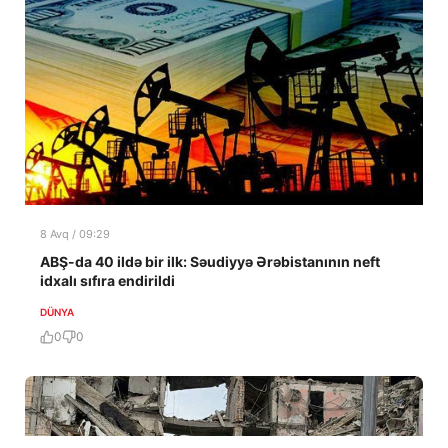
8 Avq / 09:29
ABŞ-da 40 ildə bir ilk: Səudiyyə Ərəbistanının neft
idxalı sıfıra endirildi
DÜNYA
0
0