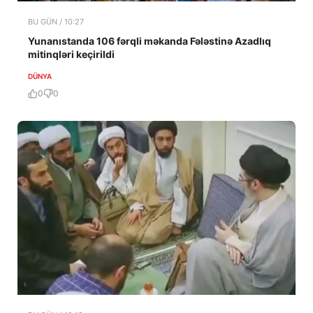
BU GÜN / 10:27
Yunanıstanda 106 fərqli məkanda Fələstinə Azadlıq
mitinqləri keçirildi
DÜNYA
0
0