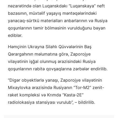
nəzarətində olan Luqanskdakı “Luqanskaya” neft
bazasının, müxtəlif yaşayış məntəqələrindəki
yanacaq-sürtkü materialları anbarlarının və Rusiya
qoşunlarının təmir bölməsinin vurulduğunu bəyan
ediblər.
Həmçinin Ukrayna Silahlı Qüvvələrinin Baş
Qərargahının məlumatına görə, Zaporojye
vilayətinin işğal olunmuş ərazisindəki Rusiya
qoşunlarının rabitə qovşaqlarına zərbələr endirilib.
“Digər obyektlərlə yanaşı, Zaporojye vilayətinin
Mixaylovka ərazisində Rusiyanın “Tor-M2” zenit-
raket kompleksi və Krımda “Kasta-2E”
radiolokasiya stansiyası vurulub”, – bildirilib.