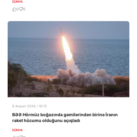
DÜNYA
0
0
8 Avqust 2026 / 18:15
BƏƏ Hörmüz boğazında gəmilərindən birinə İranın
raket hücumu olduğunu açıqladı
DÜNYA