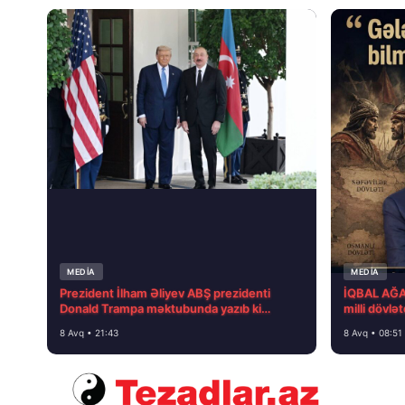
MEDİA
MEDİA
Prezident İlham Əliyev ABŞ prezidenti
İQBAL AĞAZ
Donald Trampa məktubunda yazıb ki…
milli dövlə
8 Avq • 21:43
8 Avq • 08:51