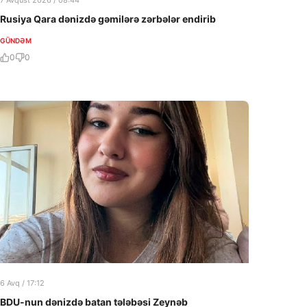
7 Avqust 2026 / 08:44
Rusiya Qara dənizdə gəmilərə zərbələr endirib
GÜNDƏM
0
0
6 Avq / 17:12
BDU-nun dənizdə batan tələbəsi Zeynəb