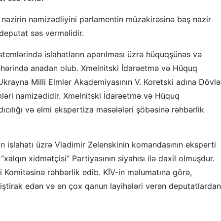
 nazirin namizədliyini parlamentin müzakirəsinə baş nazir
deputat səs verməlidir.
emlərində islahatların aparılması üzrə hüquqşünas və
 şəhərində anadan olub. Xmelnitski İdarəetmə və Hüquq
. Ukrayna Milli Elmlər Akademiyasının V. Koretski adına Dövlə
mləri namizədidir. Xmelnitski İdarəetmə və Hüquq
ıcılığı və elmi ekspertiza məsələləri şöbəsinə rəhbərlik
n islahatı üzrə Vladimir Zelenskinin komandasının eksperti
xalqın xidmətçisi” Partiyasının siyahısı ilə daxil olmuşdur.
 Komitəsinə rəhbərlik edib. KİV-in məlumatına görə,
 iştirak edən və ən çox qanun layihələri verən deputatlardan