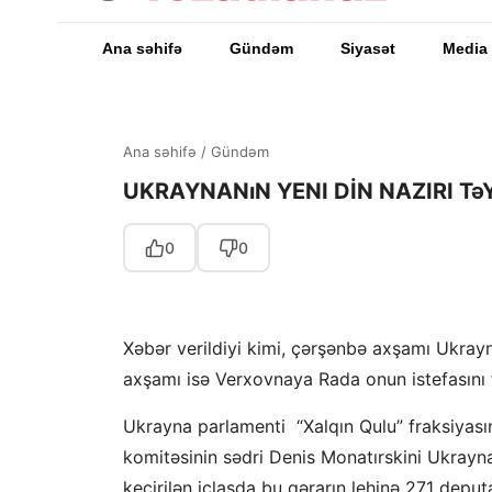
Ana səhifə
Gündəm
Siyasət
Media
Ana səhifə
/
Gündəm
UKRAYNANıN YENI DİN NAZIRI TəY
0
0
Xəbər verildiyi kimi, çərşənbə axşamı Ukray
axşamı isə Verxovnaya Rada onun istefasını 
Ukrayna parlamenti “Xalqın Qulu” fraksiyası
komitəsinin sədri Denis Monatırskini Ukrayna
keçirilən iclasda bu qərarın lehinə 271 deput