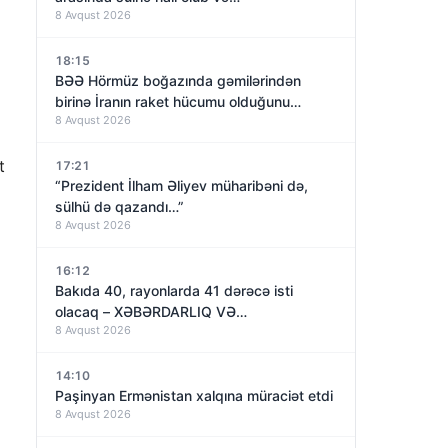
8 Avqust 2026
18:15
BƏƏ Hörmüz boğazında gəmilərindən
birinə İranın raket hücumu olduğunu
8 Avqust 2026
açıqladı
t
17:21
“Prezident İlham Əliyev müharibəni də,
sülhü də qazandı…”
8 Avqust 2026
16:12
Bakıda 40, rayonlarda 41 dərəcə isti
olacaq – XƏBƏRDARLIQ VƏ…
8 Avqust 2026
14:10
Paşinyan Ermənistan xalqına müraciət etdi
8 Avqust 2026