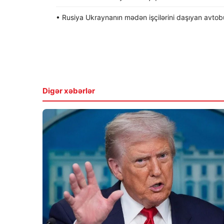
• Rusiya Ukraynanın mədən işçilərini daşıyan avtob
Digər xəbərlər