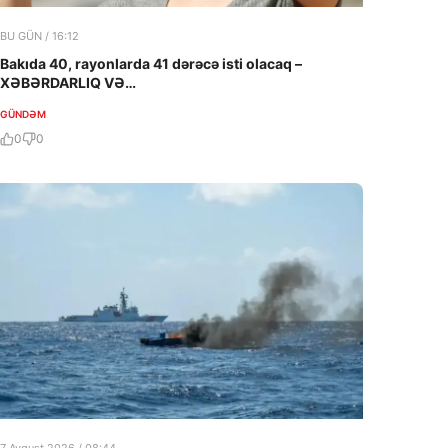
BU GÜN / 16:12
Bakıda 40, rayonlarda 41 dərəcə isti olacaq –
XƏBƏRDARLIQ VƏ…
GÜNDƏM
0
0