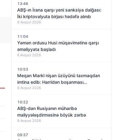
13:46
ABŞ-ın İrana qarşı yeni sanksiya dalğası:
İki kriptovalyuta birjası hədəfə alınıb
8 Avqust 2026
11:04
Yəmən ordusu Husi müqavimətinə qarşı
əməliyyata başladı
8 Avqust 2026
10:53
Meqan Markl nişan üzüyünü taxmaqdan
imtina edib: Harridən boşanması
8 Avqust 2026
yaxınlaşırmı?
10:22
ABŞ-dan Rusiyanın müharibə
maliyyələşdirməsinə böyük zərbə
8 Avqust 2026
09:37