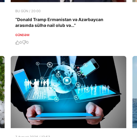
BU GÜN / 20:00
“Donald Tramp Ermənistan və Azərbaycan
arasında sülhə nail olub və…”
GÜNDƏM
0
0