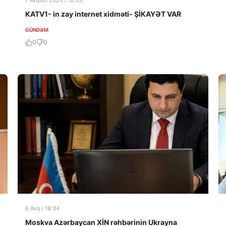
7 Avqust 2026 / 12:53
KATV1- in zay internet xidməti- ŞİKAYƏT VAR
GÜNDƏM
0
0
6 Avq / 18:34
Moskva Azərbaycan XİN rəhbərinin Ukrayna