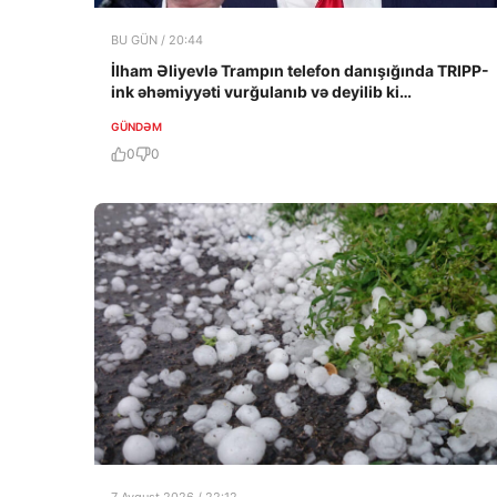
BU GÜN / 20:44
İlham Əliyevlə Trampın telefon danışığında TRIPP-
ink əhəmiyyəti vurğulanıb və deyilib ki…
GÜNDƏM
0
0