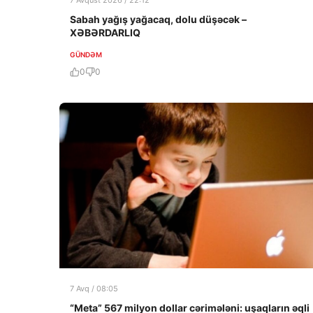
7 Avqust 2026 / 22:12
Sabah yağış yağacaq, dolu düşəcək –
XƏBƏRDARLIQ
GÜNDƏM
0
0
7 Avq / 08:05
“Meta” 567 milyon dollar cərimələni: uşaqların əqli