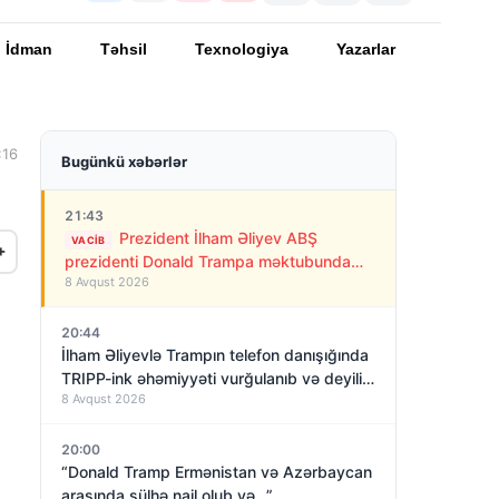
İdman
Təhsil
Texnologiya
Yazarlar
:16
Bugünkü xəbərlər
21:43
Prezident İlham Əliyev ABŞ
VACIB
+
prezidenti Donald Trampa məktubunda
8 Avqust 2026
yazıb ki…
20:44
İlham Əliyevlə Trampın telefon danışığında
TRIPP-ink əhəmiyyəti vurğulanıb və deyilib
8 Avqust 2026
ki…
20:00
“Donald Tramp Ermənistan və Azərbaycan
arasında sülhə nail olub və…”