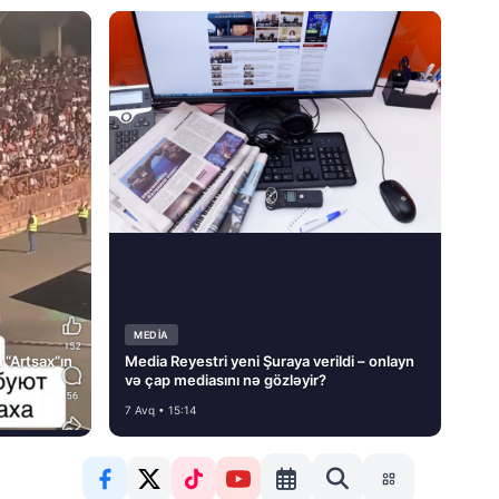
MEDİA
 “Artsax”ın
Media Reyestri yeni Şuraya verildi – onlayn
və çap mediasını nə gözləyir?
7 Avq • 15:14