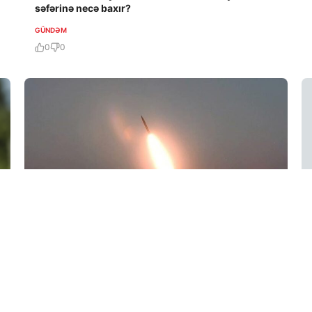
səfərinə necə baxır?
GÜNDƏM
0
0
6 Avq / 13:16
Şimali Koreya Yapon dənizinə doğru naməlum
raket atıb