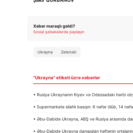
Şakir QURBANOV
Xəbər maraqlı gəldi?
Sosial şəbəkələrdə paylaşın
Ukrayna
Zelenski
"Ukrayna" etiketi üzrə xəbərlər
• Rusiya Ukraynanın Kiyev və Odessadakı hərbi obye
• Supermarketə silahlı basqın: 6 nəfər ölüb, 14 nəfə
• Əbu-Dabidə Ukrayna, ABŞ və Rusiya arasında dan
• Əbu-Dabidə Ukrayna danışıqları həftənin ortalarına 