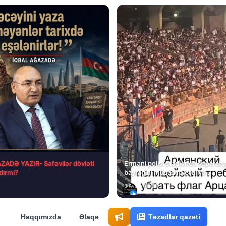
ADƏ YAZIR- Səfəvilər dövləti
Erməni polisi stadionda separatçı
tdirmi?
bayrağını müsadirə etdi və…
8 Avq • 08:39
Haqqımızda
Əlaqə
Təzadlar qazeti