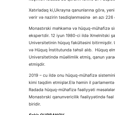
Xatırladaq ki,Ukrayna qanunlarına görə, yeni
verir və nazirin təsdiqlənməsinə ən azı 226 
Monastırski məhkəmə və hüquq-mühafizə sist
ekspertdir. 12 iyun 1980-ci ildə Xmelnitski
Universitetinin hüquq fakültəsini bitirmişdir
və Hüquq İnstitutunda təhsil alıb. Hüquq el
Universitetində müəllimlik etmiş, qanun yarad
etmişdir.
2019 – cu ildə onu hüquq-mühafizə sistemini
kimi təqdim etmişlər.Elə həmin il parlamentə “
Radada hüquq-mühafizə fəaliyyəti məsələləri
Monastırski qanunvericilik fəaliyyətində fəal
biridir.