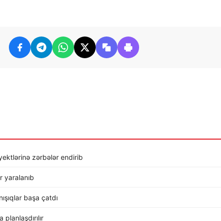
ktlərinə zərbələr endirib
r yaralanıb
ışıqlar başa çatdı
planlaşdırılır