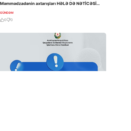
Məmmədzadənin axtarışları HƏLƏ DƏ NƏTİCƏSİZ
QALIB!
GÜNDƏM
0
0
6 Avq / 12:37
Vahid aylıq müavinət: valideynlərin statusu niyə
vacibdir?