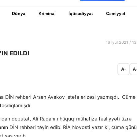
Dünya
Kriminal
İqtisadiyyat
Cəmiyyət
16 İyul 2021 / 13
IN EDILDI
A-
A
na DİN rəhbəri Arsen Avakov istefa ərizəsi yazmışdı. Cümə
təsdiqləmişdi.
ndan deputat, Ali Radanın hüquq-mühafizə fəaliyyəti üzrə
nın DİN rəhbəri təyin edib. RİA Novosti yazır ki, cümə günü
at səs verib.