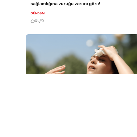
sağlamlığına vuruğu zərərə görə!
GÜNDƏM
0
0
6 Avq / 16:32
В Венгрии из-за жары ввели меры экономии
электроэнергии