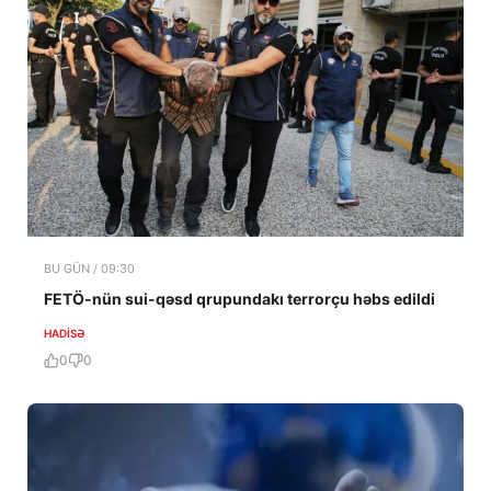
BU GÜN / 09:30
FETÖ-nün sui-qəsd qrupundakı terrorçu həbs edildi
HADISƏ
0
0