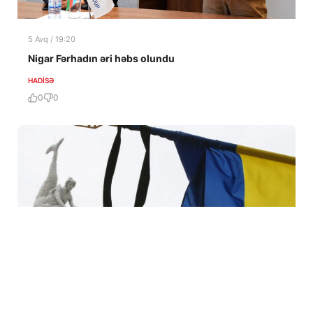
5 Avq / 19:20
Nigar Fərhadın əri həbs olundu
HADISƏ
0
0