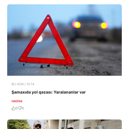
BU GÜN / 10:14
Şamaxıda yol qəzası: Yaralananlar var
HADISƏ
0
0