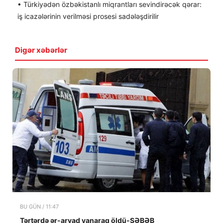
• Türkiyədən özbəkistanlı miqrantları sevindirəcək qərar:
iş icazələrinin verilməsi prosesi sadələşdirilir
Digər xəbərlər
BU GÜN / 11:47
Tərtərdə ər-arvad yanaraq öldü-SƏBƏB