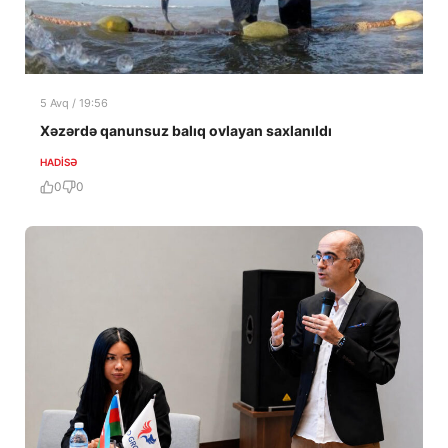
5 Avq / 19:56
Xəzərdə qanunsuz balıq ovlayan saxlanıldı
HADISƏ
0
0