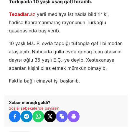
Türkiyədə 10 yaşlı uşaq qətl törədib.
Tezadlar
.az
yerli mediaya istinadla bildirir ki,
hadisə Kahramanmaraş rayonunun Türkoğlu
qəsəbəsində baş verib.
10 yaşlı M.U.P. evdə tapdığı tüfənglə qəfil bilmədən
atəş açıb. Nəticədə güllə evdə qonaq olan atasının
dayısı oğlu 35 yaşlı E.Ç.-yə dəyib. Xəstəxanaya
aparılan kişini xilas etmək mümkün olmayıb.
Faktla bağlı cinayət işi başlanıb.
Xəbər maraqlı gəldi?
Sosial şəbəkələrdə paylaşın