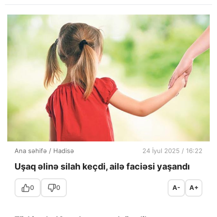
Ana səhifə
/
Hadisə
24 İyul 2025 / 16:22
Uşaq əlinə silah keçdi, ailə faciəsi yaşandı
0
0
A-
A+