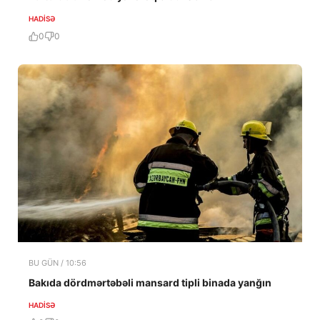
HADISƏ
0
0
BU GÜN / 10:56
Bakıda dördmərtəbəli mansard tipli binada yanğın
HADISƏ