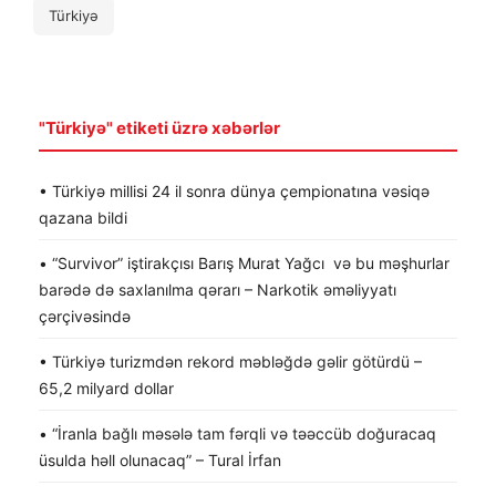
Türkiyə
"Türkiyə" etiketi üzrə xəbərlər
• Türkiyə millisi 24 il sonra dünya çempionatına vəsiqə
qazana bildi
• “Survivor” iştirakçısı Barış Murat Yağcı və bu məşhurlar
barədə də saxlanılma qərarı – Narkotik əməliyyatı
çərçivəsində
• Türkiyə turizmdən rekord məbləğdə gəlir götürdü –
65,2 milyard dollar
• “İranla bağlı məsələ tam fərqli və təəccüb doğuracaq
üsulda həll olunacaq” – Tural İrfan