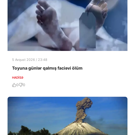
5 Avqust 2026 / 23:48
Toyuna günlər qalmış faciəvi ölüm
HADISƏ
0
0