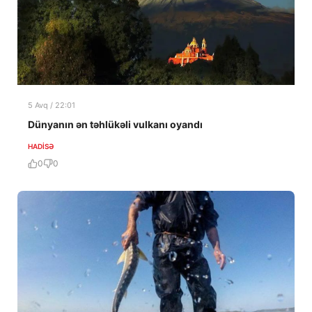
5 Avq / 22:01
Dünyanın ən təhlükəli vulkanı oyandı
HADISƏ
0
0