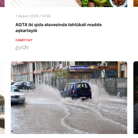
7 Avqust 2026 / 19:58
AQTA iki qida əlavəsində təhlükəli maddə
aşkarlayıb
CƏMIYYƏT
0
0