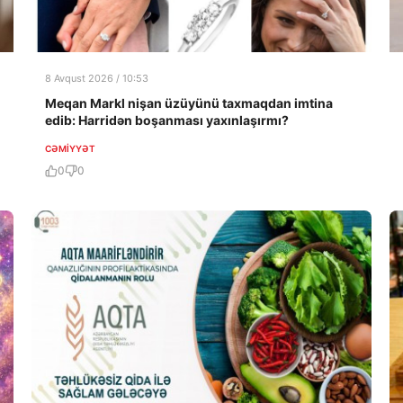
8 Avqust 2026 / 10:53
Meqan Markl nişan üzüyünü taxmaqdan imtina
edib: Harridən boşanması yaxınlaşırmı?
CƏMIYYƏT
0
0