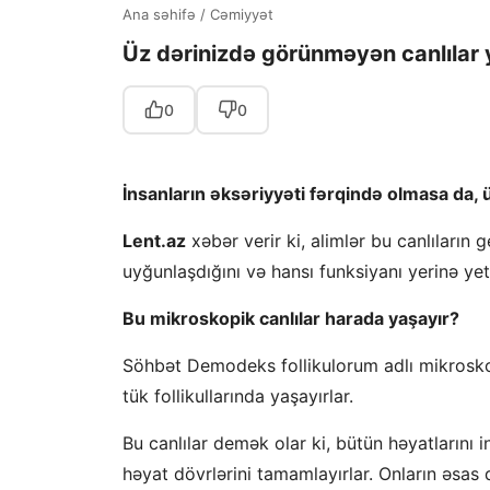
Ana səhifə
/
Cəmiyyət
Üz dərinizdə görünməyən canlılar 
0
0
İnsanların əksəriyyəti fərqində olmasa da, 
Lent.az
xəbər verir ki, alimlər bu canlıları
uyğunlaşdığını və hansı funksiyanı yerinə yet
Bu mikroskopik canlılar harada yaşayır?
Söhbət Demodeks follikulorum adlı mikrosko
tük follikullarında yaşayırlar.
Bu canlılar demək olar ki, bütün həyatlarını i
həyat dövrlərini tamamlayırlar. Onların əsas 