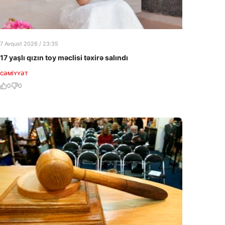
7 Avqust 2026 / 23:35
17 yaşlı qızın toy məclisi təxirə salındı
CƏMIYYƏT
0
0