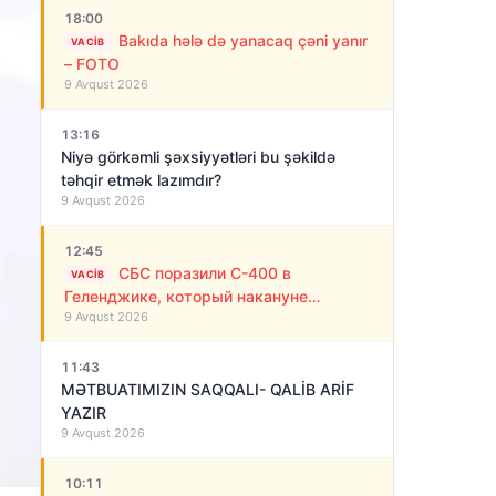
18:00
Bakıda hələ də yanacaq çəni yanır
VACIB
– FOTO
9 Avqust 2026
13:16
Niyə görkəmli şəxsiyyətləri bu şəkildə
təhqir etmək lazımdır?
9 Avqust 2026
12:45
СБС поразили С-400 в
VACIB
Геленджике, который накануне
9 Avqust 2026
обстреливал Украину ракетами
11:43
MƏTBUATIMIZIN SAQQALI- QALİB ARİF
YAZIR
9 Avqust 2026
10:11