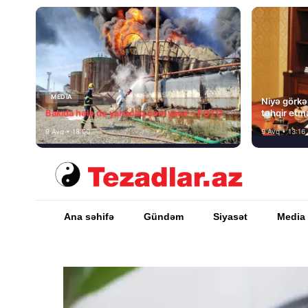
MEDİA
Niyə görkəm
Bakıda hələ də yanacaq çəni yanır – FOTO
təhqir etm
9 Avq • 18:00
9 Avq • 13:16
Ana səhifə
Gündəm
Siyasət
Media