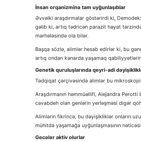
İnsan orqanizminə tam uyğunlaşıblar
Əvvəlki araşdırmalar göstərirdi ki, Demodek
gəlib ki, artıq tədricən parazit həyat tərzind
mərhələsində ola bilər.
Başqa sözlə, alimlər hesab edirlər ki, bu gə
artıq ondan kənarda yaşamaq qabiliyyətlərini i
Genetik quruluşlarında qeyri-adi dəyişiklikl
Tədqiqat çərçivəsində alimlər bu mikroskopik
Araşdırmanın həmmüəllifi, Alejandra Perotti b
cavabdeh olan genlərin yerləşməsi digər qo
Alimlərin fikrincə, bu dəyişikliklər onların u
mühitdə yaşamağa uyğunlaşmasının nəticəsid
Gecələr aktiv olurlar