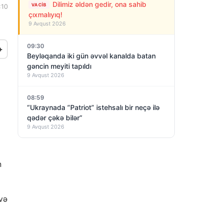
Dilimiz əldən gedir, ona sahib
VACIB
:10
çıxmalıyıq!
9 Avqust 2026
09:30
+
Beyləqanda iki gün əvvəl kanalda batan
gəncin meyiti tapıldı
9 Avqust 2026
08:59
“Ukraynada “Patriot” istehsalı bir neçə ilə
qədər çəkə bilər”
9 Avqust 2026
n
 və