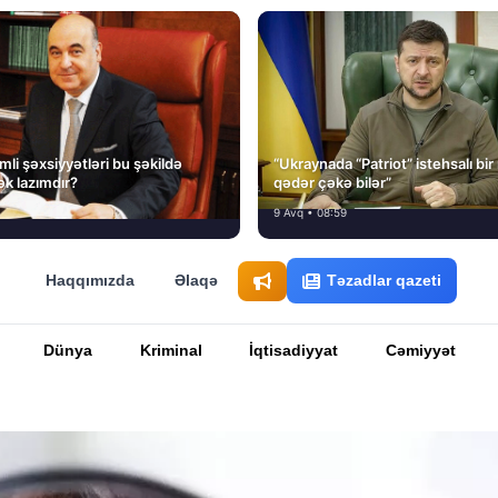
li şəxsiyyətləri bu şəkildə
“Ukraynada “Patriot” istehsalı bir
ək lazımdır?
qədər çəkə bilər”
9 Avq • 08:59
Haqqımızda
Əlaqə
Təzadlar qazeti
Dünya
Kriminal
İqtisadiyyat
Cəmiyyət