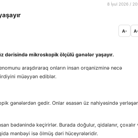
8 İyul 2026 / 20
yaşayır
A-
A
üz dərisində mikroskopik ölçülü gənələr yaşayır.
n genomunu araşdıraraq onların insan orqanizminə necə
irdiyini müəyyən ediblər.
pik gənələrdən gedir. Onlar əsasən üz nahiyəsində yerləşə
nsan bədənində keçirirlər. Burada doğulur, qidalanır, çoxalır
qida mənbəyi isə ölmüş dəri hüceyrələridir.