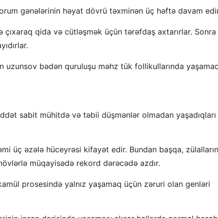
kulorum gənələrinin həyat dövrü təxminən üç həftə davam edir
ə çıxaraq qida və cütləşmək üçün tərəfdaş axtarırlar. Sonra
yıdırlar.
rın uzunsov bədən quruluşu məhz tük follikullarında yaşama
üddət sabit mühitdə və təbii düşmənlər olmadan yaşadıqları
əmi üç əzələ hüceyrəsi kifayət edir. Bundan başqa, zülalları
növlərlə müqayisədə rekord dərəcədə azdır.
təkamül prosesində yalnız yaşamaq üçün zəruri olan genləri