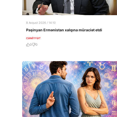
8 Avqust 2026 / 14:10
Paşinyan Ermənistan xalqına müraciət etdi
CƏMIYYƏT
0
0