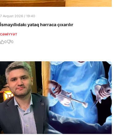
7 Avqust 2026 / 19:40
İsmayıllıdakı yataq hərraca çıxarılır
CƏMIYYƏT
0
0