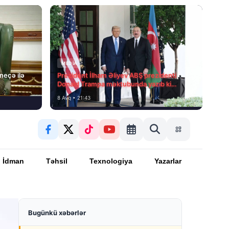
MEDİA
 neçə ilə
Prezident İlham Əliyev ABŞ prezidenti
Donald Trampa məktubunda yazıb ki…
8 Avq • 21:43
İdman
Təhsil
Texnologiya
Yazarlar
Bugünkü xəbərlər