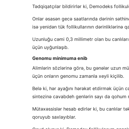
Tədqiqatçılar bildirirlər ki, Demodeks folli
Onlar əsasən gecə saatlarında dərinin səthin
isə yenidən tük follikullarının dərinliklərinə qa
Uzunluğu cəmi 0,3 millimetr olan bu canlıla
üçün uyğunlaşıb.
Genomu minimuma enib
Alimlərin sözlərinə görə, bu gənələr uzun m
üçün onların genomu zamanla xeyli kiçilib.
Belə ki, hər ayağını hərəkət etdirmək üçün c
sintezinə cavabdeh genlərin sayı da qohum 
Mütəxəssislər hesab edirlər ki, bu canlılar 
qoruyub saxlayıblar.