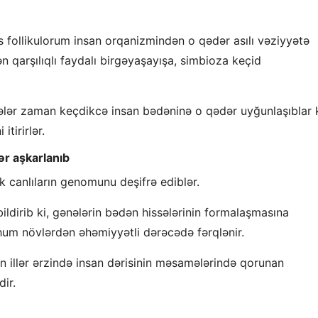
s follikulorum insan orqanizmindən o qədər asılı vəziyyətə
ən qarşılıqlı faydalı birgəyaşayışa, simbioza keçid
nələr zaman keçdikcə insan bədəninə o qədər uyğunlaşıblar k
tirirlər.
ər aşkarlanıb
 canlıların genomunu deşifrə ediblər.
ildirib ki, gənələrin bədən hissələrinin formalaşmasına
hum növlərdən əhəmiyyətli dərəcədə fərqlənir.
zun illər ərzində insan dərisinin məsamələrində qorunan
ir.