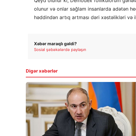
Qeyd olunur ki, Demodex follikulorum gənələ
olunur və onlar sağlam insanlarda adətən heç
həddindən artıq artması dəri xəstəlikləri və il
Xəbər maraqlı gəldi?
Sosial şəbəkələrdə paylaşın
Digər xəbərlər