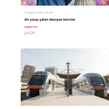
7 Avqust 2026 / 22:59
Ən yaxşı yalan danışan bürclər
CƏMIYYƏT
0
0