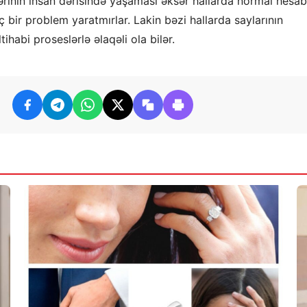
rinin insan dərisində yaşaması əksər hallarda normal hesab
 bir problem yaratmırlar. Lakin bəzi hallarda saylarının
tihabi proseslərlə əlaqəli ola bilər.