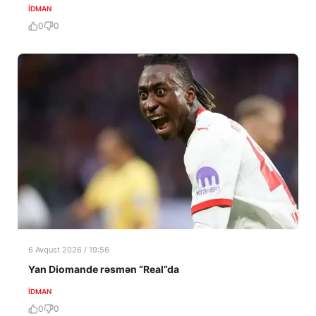
İDMAN
0
0
6 Avqust 2026 / 19:56
Yan Diomande rəsmən “Real”da
İDMAN
0
0