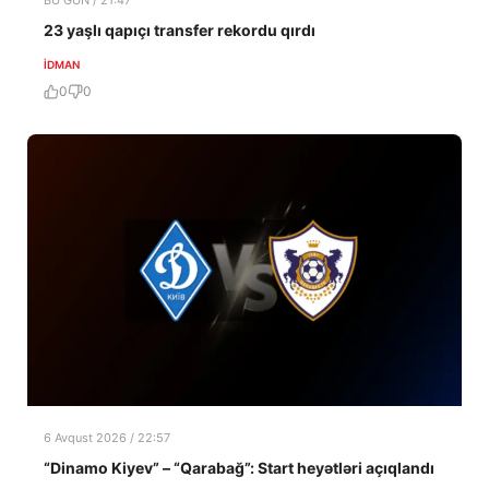
BU GÜN / 21:47
23 yaşlı qapıçı transfer rekordu qırdı
İDMAN
0
0
6 Avqust 2026 / 22:57
“Dinamo Kiyev” – “Qarabağ”: Start heyətləri açıqlandı