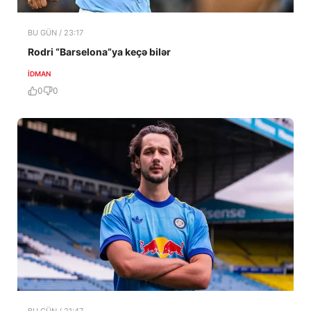
BU GÜN / 23:17
Rodri “Barselona”ya keçə bilər
İDMAN
0
0