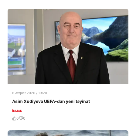
6 Avqust 2026 / 19:20
Asim Xudiyevə UEFA-dan yeni təyinat
İDMAN
0
0