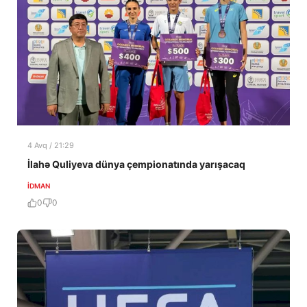
4 Avq / 21:29
İlahə Quliyeva dünya çempionatında yarışacaq
İDMAN
0
0