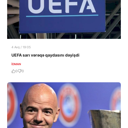
4 Avq / 19:05
UEFA sarı vərəqə qaydasını dəyişdi
İDMAN
0
0