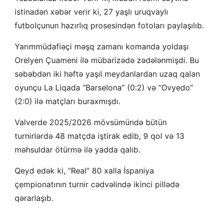
istinadən xəbər verir ki, 27 yaşlı uruqvaylı
futbolçunun hazırlıq prosesindən fotoları paylaşılıb.
Yarımmüdafiəçi məşq zamanı komanda yoldaşı
Orelyen Çuameni ilə mübarizədə zədələnmişdi. Bu
səbəbdən iki həftə yaşıl meydanlardan uzaq qalan
oyunçu La Liqada “Barselona” (0:2) və “Ovyedo”
(2:0) ilə matçları buraxmışdı.
Valverde 2025/2026 mövsümündə bütün
turnirlərdə 48 matçda iştirak edib, 9 qol və 13
məhsuldar ötürmə ilə yadda qalıb.
Qeyd edək ki, “Real” 80 xalla İspaniya
çempionatının turnir cədvəlində ikinci pillədə
qərarlaşıb.