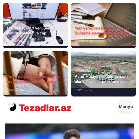
MEDİA
MEDİA
Media Reyestri yeni Şuraya
Yeni yaradılan Media və Yayım
verildi – onlayn və çap
Şurasına əlavə olaraq bu hüquq
mediasını nə gözləyir?
və vəzifələr də verilib
7 Avq • 15:14
7 Avq • 14:38
SIYASƏT
Tərtərdə yanğın törədərək ər-
Azad Məsiyev: İşğaldan azad
arvadı öldürən qatil tutuldu-
olunan ərazilər sıfırdan qurulur
SON DƏQİQƏ
7 Avq • 12:14
6 Avq • 21:15
Menyu