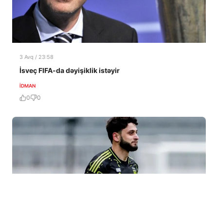
3 Avq / 23:58
İsveç FIFA-da dəyişiklik istəyir
İDMAN
0
0