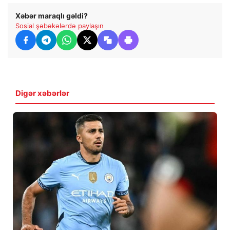
Xəbər maraqlı gəldi?
Sosial şəbəkələrdə paylaşın
Digər xəbərlər