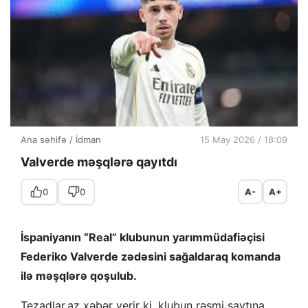
Ana səhifə
/
İdman
15 May 2026 / 18:09
Valverde məşqlərə qayıtdı
0
0
A-
A+
İspaniyanın “Real” klubunun yarımmüdafiəçisi
Federiko Valverde zədəsini sağaldaraq komanda
ilə məşqlərə qoşulub.
Tezadlar.az xəbər verir ki, klubun rəsmi saytına