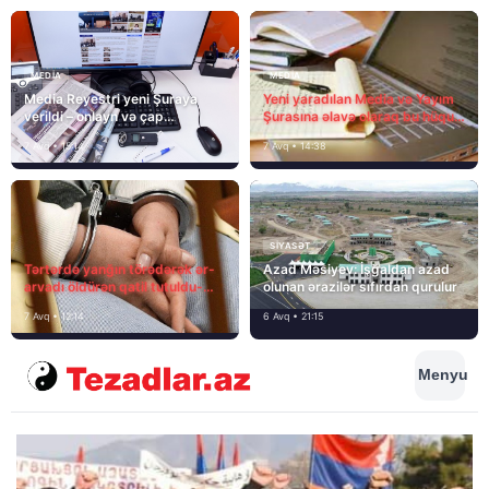
MEDİA
MEDİA
Media Reyestri yeni Şuraya
Yeni yaradılan Media və Yayım
verildi – onlayn və çap
Şurasına əlavə olaraq bu hüquq
mediasını nə gözləyir?
və vəzifələr də verilib
7 Avq • 15:14
7 Avq • 14:38
SIYASƏT
Tərtərdə yanğın törədərək ər-
Azad Məsiyev: İşğaldan azad
arvadı öldürən qatil tutuldu-
olunan ərazilər sıfırdan qurulur
SON DƏQİQƏ
7 Avq • 12:14
6 Avq • 21:15
Menyu