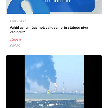
6 Avq / 12:37
Vahid aylıq müavinət: valideynlərin statusu niyə
vacibdir?
GÜNDƏM
0
0