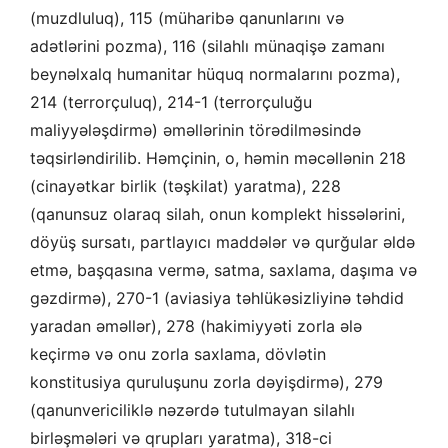
(muzdluluq), 115 (müharibə qanunlarını və
adətlərini pozma), 116 (silahlı münaqişə zamanı
beynəlxalq humanitar hüquq normalarını pozma),
214 (terrorçuluq), 214-1 (terrorçuluğu
maliyyələşdirmə) əməllərinin törədilməsində
təqsirləndirilib. Həmçinin, o, həmin məcəllənin 218
(cinayətkar birlik (təşkilat) yaratma), 228
(qanunsuz olaraq silah, onun komplekt hissələrini,
döyüş sursatı, partlayıcı maddələr və qurğular əldə
etmə, başqasına vermə, satma, saxlama, daşıma və
gəzdirmə), 270-1 (aviasiya təhlükəsizliyinə təhdid
yaradan əməllər), 278 (hakimiyyəti zorla ələ
keçirmə və onu zorla saxlama, dövlətin
konstitusiya quruluşunu zorla dəyişdirmə), 279
(qanunvericiliklə nəzərdə tutulmayan silahlı
birləşmələri və qrupları yaratma), 318-ci