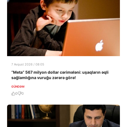
7 Avqust 2026 / 08:05
“Meta” 567 milyon dollar cərimələni: uşaqların əqli
sağlamlığına vuruğu zərərə görə!
GÜNDƏM
0
0