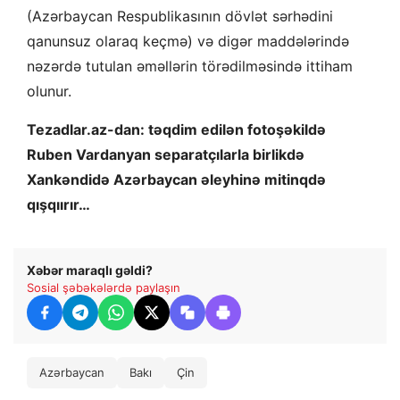
(Azərbaycan Respublikasının dövlət sərhədini
qanunsuz olaraq keçmə) və digər maddələrində
nəzərdə tutulan əməllərin törədilməsində ittiham
olunur.
Tezadlar.az-dan: təqdim edilən fotoşəkildə
Ruben Vardanyan separatçılarla birlikdə
Xankəndidə Azərbaycan əleyhinə mitinqdə
qışqıırır…
Xəbər maraqlı gəldi?
Sosial şəbəkələrdə paylaşın
Azərbaycan
Bakı
Çin