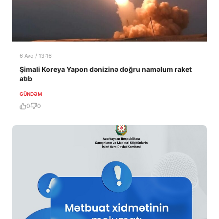
6 Avq / 13:16
Şimali Koreya Yapon dənizinə doğru naməlum raket
atıb
GÜNDƏM
0
0