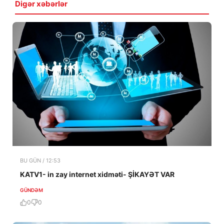
Digər xəbərlər
BU GÜN / 12:53
KATV1- in zay internet xidməti- ŞİKAYƏT VAR
GÜNDƏM
0
0