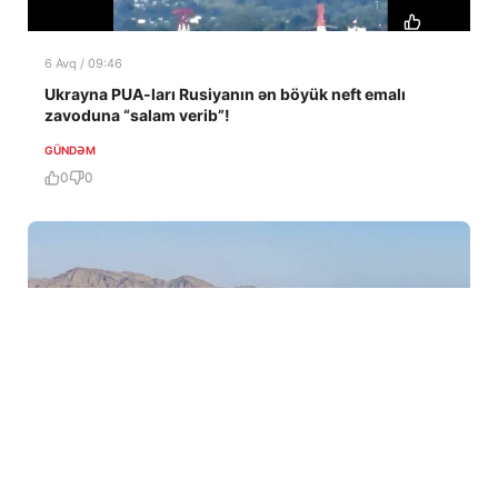
6 Avq / 09:46
Ukrayna PUA-ları Rusiyanın ən böyük neft emalı
zavoduna “salam verib”!
GÜNDƏM
0
0