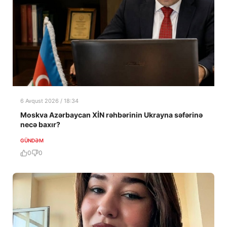
6 Avqust 2026 / 18:34
Moskva Azərbaycan XİN rəhbərinin Ukrayna səfərinə
necə baxır?
GÜNDƏM
0
0