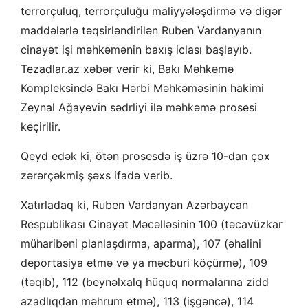
terrorçuluq, terrorçuluğu maliyyələşdirmə və digər
maddələrlə təqsirləndirilən Ruben Vardanyanın
cinayət işi məhkəmənin baxış iclası başlayıb.
Tezadlar.az xəbər verir ki, Bakı Məhkəmə
Kompleksində Bakı Hərbi Məhkəməsinin hakimi
Zeynal Ağayevin sədrliyi ilə məhkəmə prosesi
keçirilir.
Qeyd edək ki, ötən prosesdə iş üzrə 10-dan çox
zərərçəkmiş şəxs ifadə verib.
Xatırladaq ki, Ruben Vardanyan Azərbaycan
Respublikası Cinayət Məcəlləsinin 100 (təcavüzkar
müharibəni planlaşdırma, aparma), 107 (əhalini
deportasiya etmə və ya məcburi köçürmə), 109
(təqib), 112 (beynəlxalq hüquq normalarına zidd
azadlıqdan məhrum etmə), 113 (işgəncə), 114