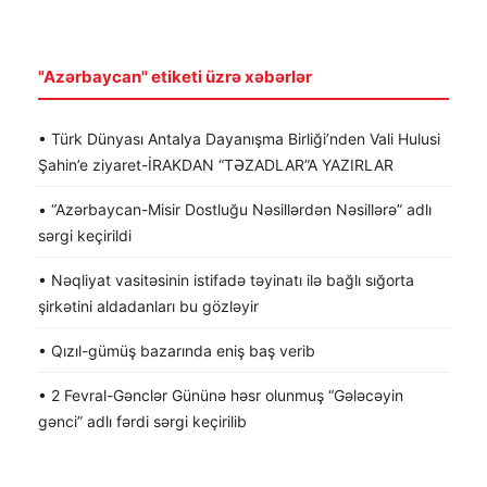
"Azərbaycan" etiketi üzrə xəbərlər
• Türk Dünyası Antalya Dayanışma Birliği’nden Vali Hulusi
Şahin’e ziyaret-İRAKDAN “TƏZADLAR”A YAZIRLAR
• “Azərbaycan-Misir Dostluğu Nəsillərdən Nəsillərə” adlı
sərgi keçirildi
• Nəqliyat vasitəsinin istifadə təyinatı ilə bağlı sığorta
şirkətini aldadanları bu gözləyir
• Qızıl-gümüş bazarında eniş baş verib
• 2 Fevral-Gənclər Gününə həsr olunmuş “Gələcəyin
gənci” adlı fərdi sərgi keçirilib