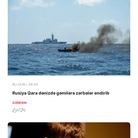
BU GÜN / 08:44
Rusiya Qara dənizdə gəmilərə zərbələr endirib
GÜNDƏM
0
0