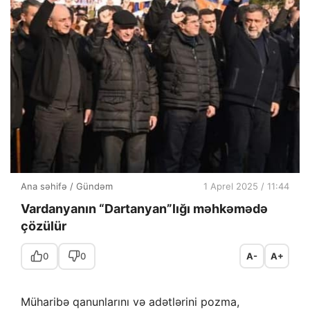
Ana səhifə
/
Gündəm
1 Aprel 2025 / 11:44
Vardanyanın “Dartanyan”lığı məhkəmədə
çözülür
0
0
A-
A+
Müharibə qanunlarını və adətlərini pozma,