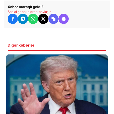
Xəbər maraqlı gəldi?
Sosial şəbəkələrdə paylaşın
Digər xəbərlər