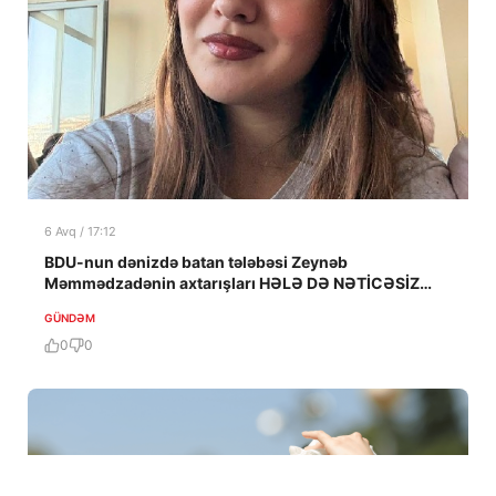
6 Avq / 17:12
BDU-nun dənizdə batan tələbəsi Zeynəb
Məmmədzadənin axtarışları HƏLƏ DƏ NƏTİCƏSİZ
QALIB!
GÜNDƏM
0
0