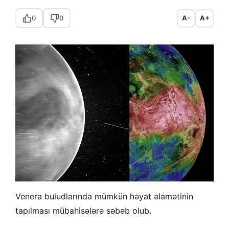
0
0
A-
A+
Venera buludlarında mümkün həyat əlamətinin
tapılması mübahisələrə səbəb olub.