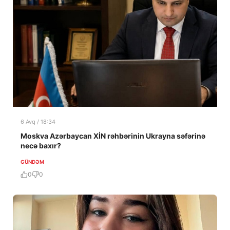
6 Avq / 18:34
Moskva Azərbaycan XİN rəhbərinin Ukrayna səfərinə
necə baxır?
GÜNDƏM
0
0