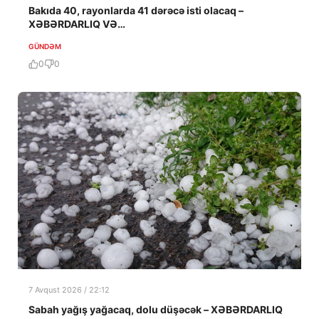
Bakıda 40, rayonlarda 41 dərəcə isti olacaq –
XƏBƏRDARLIQ VƏ…
GÜNDƏM
0
0
7 Avqust 2026 / 22:12
Sabah yağış yağacaq, dolu düşəcək – XƏBƏRDARLIQ