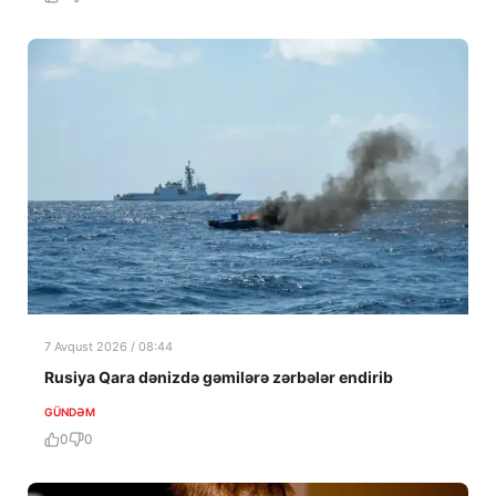
7 Avqust 2026 / 08:44
Rusiya Qara dənizdə gəmilərə zərbələr endirib
GÜNDƏM
0
0