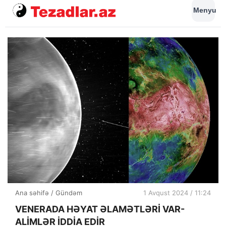
Menyu
Ana səhifə
/
Gündəm
1 Avqust 2024 / 11:24
VENERADA HƏYAT ƏLAMƏTLƏRİ VAR-
ALİMLƏR İDDİA EDİR