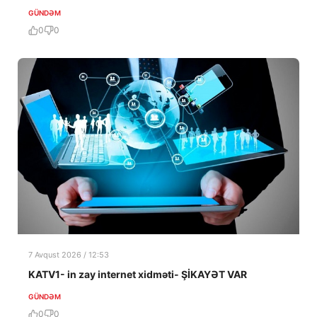
GÜNDƏM
0
0
7 Avqust 2026 / 12:53
KATV1- in zay internet xidməti- ŞİKAYƏT VAR
GÜNDƏM
0
0