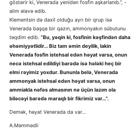
göstərir ki, Venerada yenidən fosfin aşkarlanıb.”, -
alim əlavə edib.
Klementsin də daxil olduğu ayrı bir qrup isə
Venerada başqa bir qazın, ammonyakın sübutunu
təqdim edib.
“Bu, yəqin ki, fosfinin kəşfindən daha
əhəmiyyətlidir… Biz tam əmin deyilik, lakin
Venerada fosfin istehsal edən həyat varsa, onun
necə istehsal edildiyi barədə isə hələki heç bir
elmi rəyimiz yoxdur. Bununla belə, Venerada
ammonyak istehsal edən həyat varsa, onun
ammiakla nəfəs almasının nə üçün lazım ola
biləcəyi barədə maraqlı bir fikrimiz var…”.
Demək, həyat Venerada da var…
A.Məmmədli