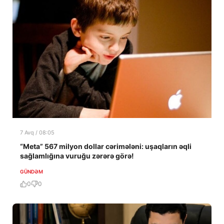
7 Avq / 08:05
“Meta” 567 milyon dollar cərimələni: uşaqların əqli
sağlamlığına vuruğu zərərə görə!
GÜNDƏM
0
0