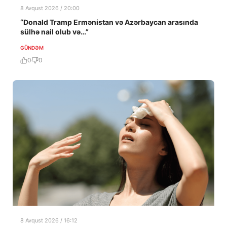
8 Avqust 2026 / 20:00
“Donald Tramp Ermənistan və Azərbaycan arasında
sülhə nail olub və…”
GÜNDƏM
0
0
8 Avqust 2026 / 16:12