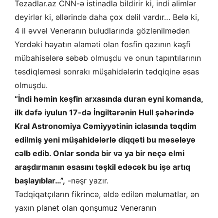
Tezadlar.az CNN-ə istinadla bildirir ki, indi alimlər
deyirlər ki, əllərində daha çox dəlil vardır… Belə ki,
4 il əvvəl Veneranın buludlarında gözlənilmədən
Yerdəki həyatın əlaməti olan fosfin qazının kəşfi
mübahisələrə səbəb olmuşdu və onun tapıntılarının
təsdiqləməsi sonrakı müşahidələrin tədqiqinə əsas
olmuşdu.
“İndi həmin kəşfin arxasında duran eyni komanda,
ilk dəfə iyulun 17-də İngiltərənin Hull şəhərində
Kral Astronomiya Cəmiyyətinin iclasında təqdim
edilmiş yeni müşahidələrlə diqqəti bu məsələyə
cəlb edib. Onlar sonda bir və ya bir neçə elmi
araşdırmanın əsasını təşkil edəcək bu işə artıq
başlayıblar…”,
-nəşr yazır.
Tədqiqatçıların fikrincə, əldə edilən məlumatlar, ən
yaxın planet olan qonşumuz Veneranın