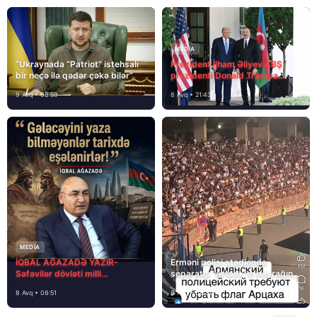
MEDİA
“Ukraynada “Patriot” istehsalı
Prezident İlham Əliyev ABŞ
bir neçə ilə qədər çəkə bilər”
prezidenti Donald Trampa
məktubunda yazıb ki…
9 Avq • 08:59
8 Avq • 21:43
MEDİA
İQBAL AĞAZADƏ YAZIR-
Erməni polisi stadionda
Səfəvilər dövləti milli
separatçı “Artsax”ın bayrağını
dövlətdirmi?
müsadirə etdi və…
8 Avq • 08:51
8 Avq • 08:39