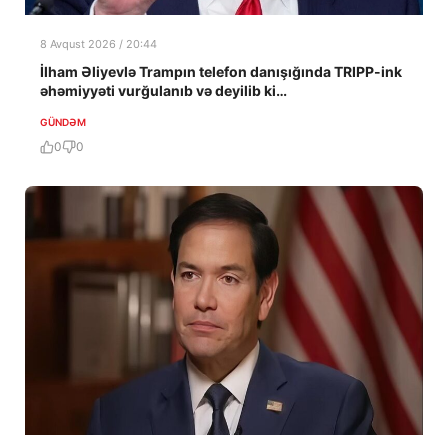
8 Avqust 2026 / 20:44
İlham Əliyevlə Trampın telefon danışığında TRIPP-ink
əhəmiyyəti vurğulanıb və deyilib ki…
GÜNDƏM
0
0