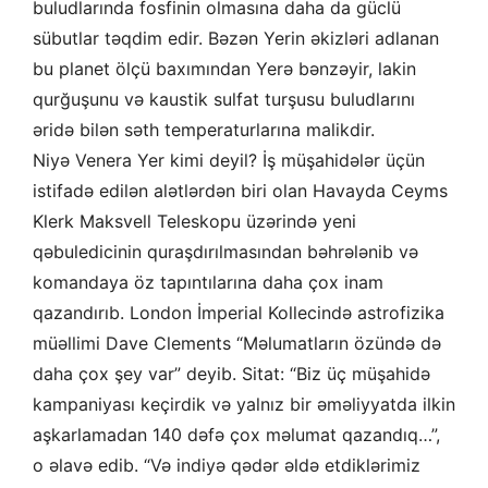
buludlarında fosfinin olmasına daha da güclü
sübutlar təqdim edir. Bəzən Yerin əkizləri adlanan
bu planet ölçü baxımından Yerə bənzəyir, lakin
qurğuşunu və kaustik sulfat turşusu buludlarını
əridə bilən səth temperaturlarına malikdir.
Niyə Venera Yer kimi deyil? İş müşahidələr üçün
istifadə edilən alətlərdən biri olan Havayda Ceyms
Klerk Maksvell Teleskopu üzərində yeni
qəbuledicinin quraşdırılmasından bəhrələnib və
komandaya öz tapıntılarına daha çox inam
qazandırıb. London İmperial Kollecində astrofizika
müəllimi Dave Clements “Məlumatların özündə də
daha çox şey var” deyib. Sitat: “Biz üç müşahidə
kampaniyası keçirdik və yalnız bir əməliyyatda ilkin
aşkarlamadan 140 dəfə çox məlumat qazandıq…”,
o əlavə edib. “Və indiyə qədər əldə etdiklərimiz