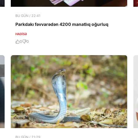
BU GÜN / 22:41
Parkdakı fəvvarədən 4200 manatlıq oğurluq
HADISƏ
0
0
BU GÜN / 21:29