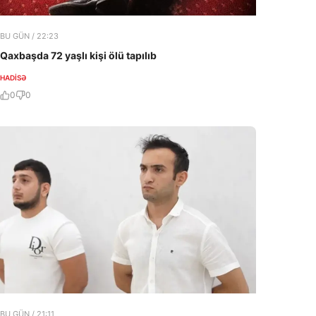
BU GÜN / 22:23
Qaxbaşda 72 yaşlı kişi ölü tapılıb
HADISƏ
0
0
BU GÜN / 21:11