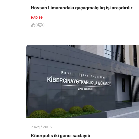
Hövsan Limanındakı qaçaqmalçılıq işi araşdırılır
HADISƏ
0
0
7 Avq / 20:16
Kiberpolis iki gənci saxlayıb