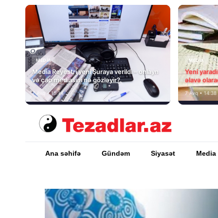
MEDİA
MEDİA
Media Reyestri yeni Şuraya verildi – onlayn
Yeni yarad
və çap mediasını nə gözləyir?
əlavə olara
7 Avq • 15:14
7 Avq • 14:38
Ana səhifə
Gündəm
Siyasət
Media