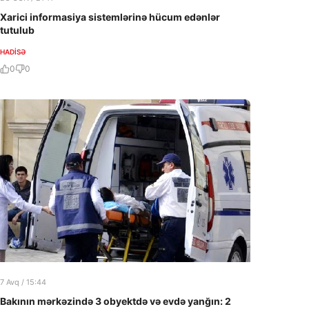
Xarici informasiya sistemlərinə hücum edənlər
tutulub
HADISƏ
0
0
7 Avq / 15:44
Bakının mərkəzində 3 obyektdə və evdə yanğın: 2