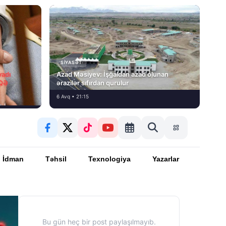
SIYASƏT
vadı
Azad Məsiyev: İşğaldan azad olunan
İQƏ
ərazilər sıfırdan qurulur
6 Avq • 21:15
İdman
Təhsil
Texnologiya
Yazarlar
Bu gün heç bir post paylaşılmayıb.