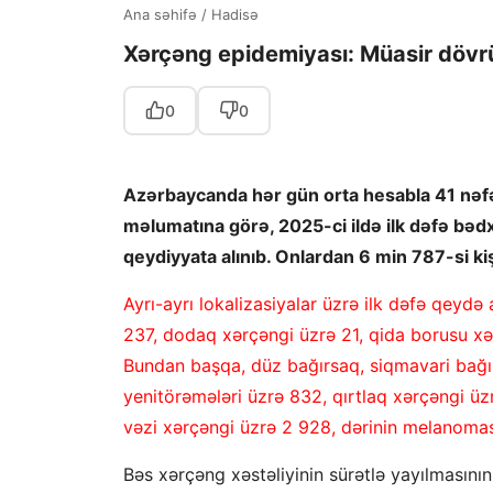
Ana səhifə
/
Hadisə
Xərçəng epidemiyası: Müasir dövrü
0
0
Azərbaycanda hər gün orta hesabla 41 nəfə
məlumatına görə, 2025-ci ildə ilk dəfə bə
qeydiyyata alınıb. Onlardan 6 min 787-si kiş
Ayrı-ayrı lokalizasiyalar üzrə ilk dəfə qeydə
237, dodaq xərçəngi üzrə 21, qida borusu xə
Bundan başqa, düz bağırsaq, siqmavari bağır
yenitörəmələri üzrə 832, qırtlaq xərçəngi üz
vəzi xərçəngi üzrə 2 928, dərinin melanoması
Bəs xərçəng xəstəliyinin sürətlə yayılmasının