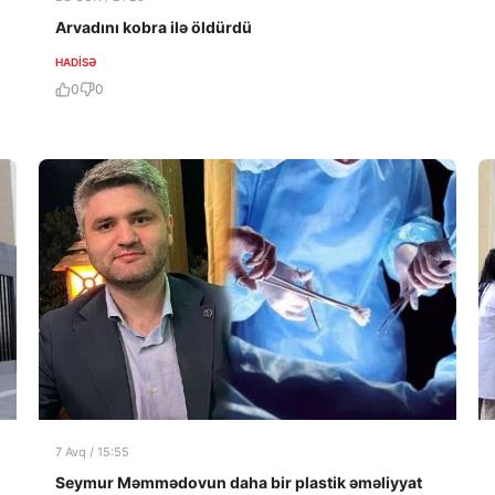
Arvadını kobra ilə öldürdü
HADISƏ
0
0
7 Avq / 15:55
Seymur Məmmədovun daha bir plastik əməliyyat