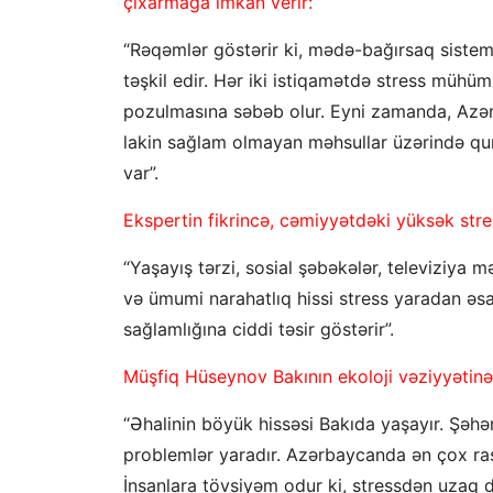
çıxarmağa imkan verir:
“Rəqəmlər göstərir ki, mədə-bağırsaq sistemi
təşkil edir. Hər iki istiqamətdə stress mühü
pozulmasına səbəb olur. Eyni zamanda, Azə
lakin sağlam olmayan məhsullar üzərində qur
var”.
Ekspertin fikrincə, cəmiyyətdəki yüksək stre
“Yaşayış tərzi, sosial şəbəkələr, televiziya 
və ümumi narahatlıq hissi stress yaradan əsas 
sağlamlığına ciddi təsir göstərir”.
Müşfiq Hüseynov Bakının ekoloji vəziyyətinə
“Əhalinin böyük hissəsi Bakıda yaşayır. Şəhər
problemlər yaradır. Azərbaycanda ən çox rast
İnsanlara tövsiyəm odur ki, stressdən uzaq d