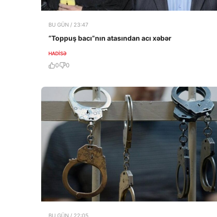
BU GÜN / 23:47
“Toppuş bacı”nın atasından acı xəbər
HADISƏ
0
0
BU GÜN / 22:05