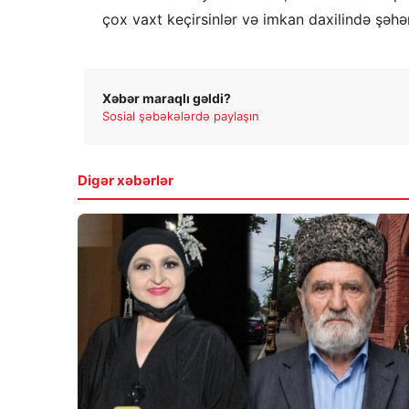
çox vaxt keçirsinlər və imkan daxilində şəhər
Xəbər maraqlı gəldi?
Sosial şəbəkələrdə paylaşın
Digər xəbərlər