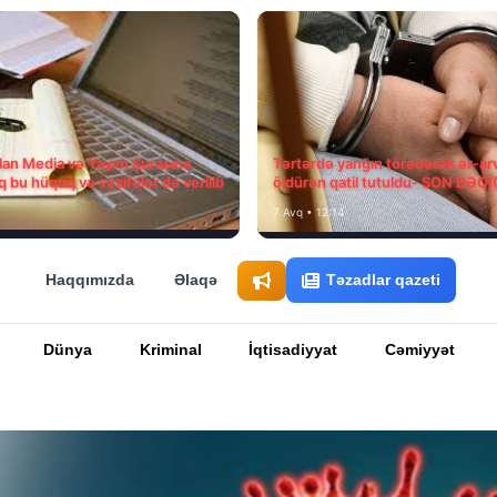
ılan Media və Yayım Şurasına
Tərtərdə yanğın törədərək ər-ar
q bu hüquq və vəzifələr də verilib
öldürən qatil tutuldu- SON DƏQ
7 Avq • 12:14
Haqqımızda
Əlaqə
Təzadlar qazeti
Dünya
Kriminal
İqtisadiyyat
Cəmiyyət