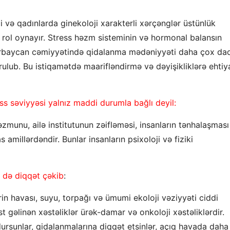
 və qadınlarda ginekoloji xarakterli xərçənglər üstünlük
m rol oynayır. Stress həzm sisteminin və hormonal balansın
rbaycan cəmiyyətində qidalanma mədəniyyəti daha çox dadl
ulub. Bu istiqamətdə maarifləndirmə və dəyişikliklərə ehtiy
ss səviyyəsi yalnız maddi durumla bağlı deyil:
məzmunu, ailə institutunun zəifləməsi, insanların tənhalaşması
amillərdəndir. Bunlar insanların psixoloji və fiziki
 də diqqət çəkib
:
in havası, suyu, torpağı və ümumi ekoloji vəziyyəti ciddi
 gəlinən xəstəliklər ürək-damar və onkoloji xəstəliklərdir.
ursunlar, qidalanmalarına diqqət etsinlər, açıq havada daha