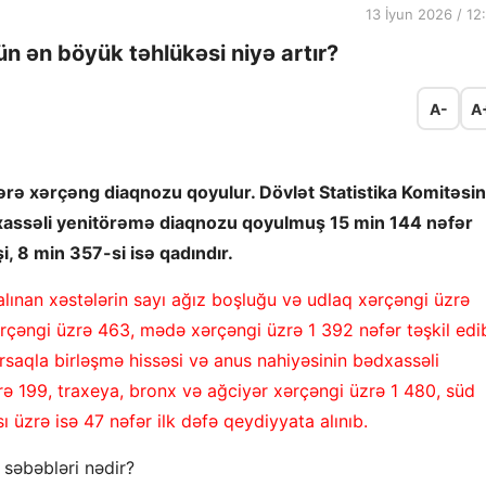
13 İyun 2026 / 12
n ən böyük təhlükəsi niyə artır?
A-
A
rə xərçəng diaqnozu qoyulur. Dövlət Statistika Komitəsin
dxassəli yenitörəmə diaqnozu qoyulmuş 15 min 144 nəfər
i, 8 min 357-si isə qadındır.
 alınan xəstələrin sayı ağız boşluğu və udlaq xərçəngi üzrə
rçəngi üzrə 463, mədə xərçəngi üzrə 1 392 nəfər təşkil edi
saqla birləşmə hissəsi və anus nahiyəsinin bədxassəli
rə 199, traxeya, bronx və ağciyər xərçəngi üzrə 1 480, süd
 üzrə isə 47 nəfər ilk dəfə qeydiyyata alınıb.
 səbəbləri nədir?