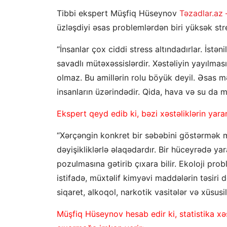
Tibbi ekspert Müşfiq Hüseynov
Təzadlar.az 
üzləşdiyi əsas problemlərdən biri yüksək stre
“İnsanlar çox ciddi stress altındadırlar. İstə
savadlı mütəxəssislərdir. Xəstəliyin yayılmasın
olmaz. Bu amillərin rolu böyük deyil. Əsas m
insanların üzərindədir. Qida, hava və su da m
Ekspert qeyd edib ki, bəzi xəstəliklərin ya
“Xərçəngin konkret bir səbəbini göstərmək 
dəyişikliklərlə əlaqədardır. Bir hüceyrədə y
pozulmasına gətirib çıxara bilir. Ekoloji pr
istifadə, müxtəlif kimyəvi maddələrin təsiri d
siqaret, alkoqol, narkotik vasitələr və xüsusilə
Müşfiq Hüseynov hesab edir ki, statistika xə