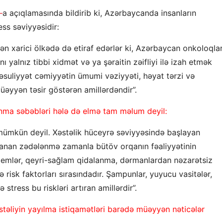
–
a açıqlamasında bildirib ki, Azərbaycanda insanların
ss səviyyəsidir:
nilən xarici ölkədə də etiraf edərlər ki, Azərbaycan onkoloqlar
ı yalnız tibbi xidmət və ya şəraitin zəifliyi ilə izah etmək
əsuliyyət cəmiyyətin ümumi vəziyyəti, həyat tərzi və
üəyyən təsir göstərən amillərdəndir”.
ranma səbəbləri hələ də elmə tam məlum deyil:
mümkün deyil. Xəstəlik hüceyrə səviyyəsində başlayan
aranan zədələnmə zamanla bütöv orqanın fəaliyyətinin
oblemlər, qeyri-sağlam qidalanma, dərmanlardan nəzarətsiz
ə risk faktorları sırasındadır. Şampunlar, yuyucu vasitələr,
 stress bu riskləri artıran amillərdir”.
stəliyin yayılma istiqamətləri barədə müəyyən nəticələr