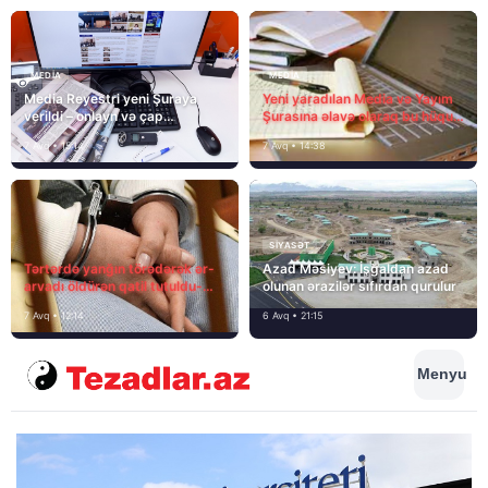
MEDİA
MEDİA
Media Reyestri yeni Şuraya
Yeni yaradılan Media və Yayım
verildi – onlayn və çap
Şurasına əlavə olaraq bu hüquq
mediasını nə gözləyir?
və vəzifələr də verilib
7 Avq • 15:14
7 Avq • 14:38
SIYASƏT
Tərtərdə yanğın törədərək ər-
Azad Məsiyev: İşğaldan azad
arvadı öldürən qatil tutuldu-
olunan ərazilər sıfırdan qurulur
SON DƏQİQƏ
7 Avq • 12:14
6 Avq • 21:15
Menyu