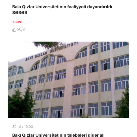
Bakı Qızlar Universitetinin fəaliyyəti dayandırıldı-
SƏBƏB
TƏHSIL
0
0
30 İyl / 19:03
Bakı Qızlar Universitetinin tələbələri digər ali