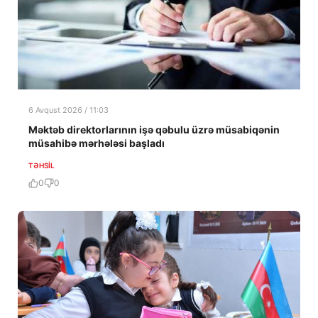
6 Avqust 2026 / 11:03
Məktəb direktorlarının işə qəbulu üzrə müsabiqənin
müsahibə mərhələsi başladı
TƏHSIL
0
0