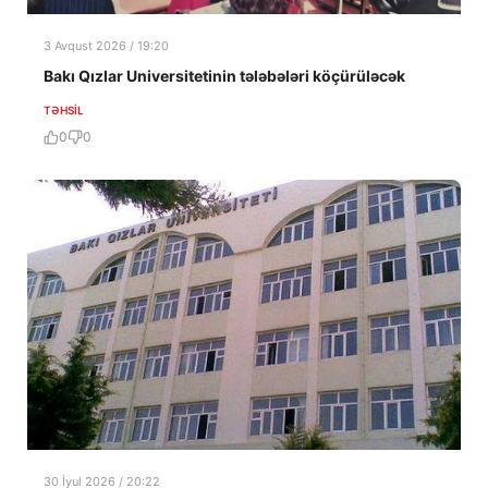
3 Avqust 2026 / 19:20
Bakı Qızlar Universitetinin tələbələri köçürüləcək
TƏHSIL
0
0
30 İyul 2026 / 20:22