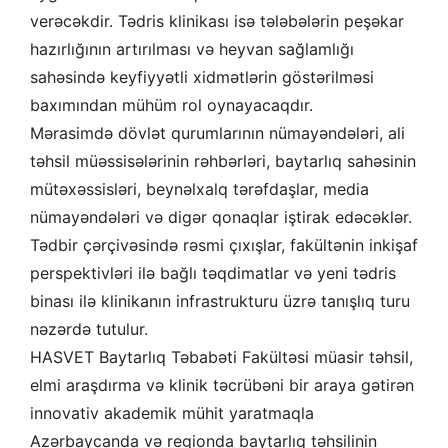
verəcəkdir. Tədris klinikası isə tələbələrin peşəkar
hazırlığının artırılması və heyvan sağlamlığı
sahəsində keyfiyyətli xidmətlərin göstərilməsi
baxımından mühüm rol oynayacaqdır.
Mərasimdə dövlət qurumlarının nümayəndələri, ali
təhsil müəssisələrinin rəhbərləri, baytarlıq sahəsinin
mütəxəssisləri, beynəlxalq tərəfdaşlar, media
nümayəndələri və digər qonaqlar iştirak edəcəklər.
Tədbir çərçivəsində rəsmi çıxışlar, fakültənin inkişaf
perspektivləri ilə bağlı təqdimatlar və yeni tədris
binası ilə klinikanın infrastrukturu üzrə tanışlıq turu
nəzərdə tutulur.
HASVET Baytarlıq Təbabəti Fakültəsi müasir təhsil,
elmi araşdırma və klinik təcrübəni bir araya gətirən
innovativ akademik mühit yaratmaqla
Azərbaycanda və regionda baytarlıq təhsilinin