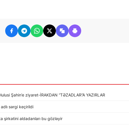
li Hulusi Şahin’e ziyaret-İRAKDAN “TƏZADLAR”A YAZIRLAR
dlı sərgi keçirildi
rta şirkətini aldadanları bu gözləyir