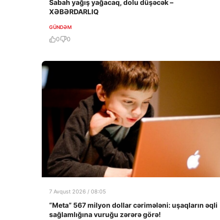
Sabah yağış yağacaq, dolu düşəcək –
XƏBƏRDARLIQ
GÜNDƏM
0
0
7 Avqust 2026 / 08:05
“Meta” 567 milyon dollar cərimələni: uşaqların əqli
sağlamlığına vuruğu zərərə görə!