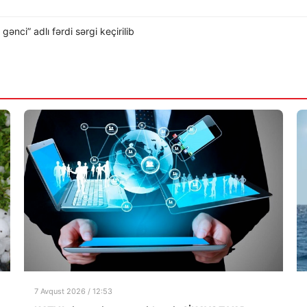
nci” adlı fərdi sərgi keçirilib
7 Avqust 2026 / 12:53