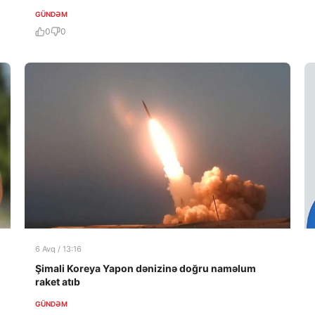
GÜNDƏM
0
0
6 Avq / 13:16
Şimali Koreya Yapon dənizinə doğru naməlum
raket atıb
GÜNDƏM