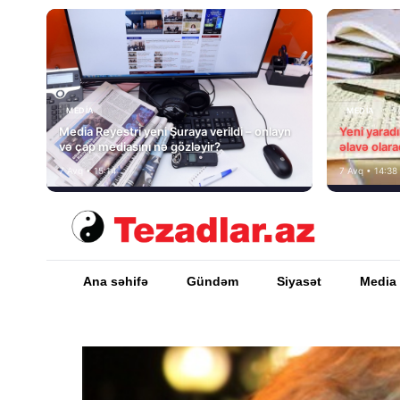
MEDİA
MEDİA
Media Reyestri yeni Şuraya verildi – onlayn
Yeni yarad
və çap mediasını nə gözləyir?
əlavə olara
7 Avq • 15:14
7 Avq • 14:38
Ana səhifə
Gündəm
Siyasət
Media