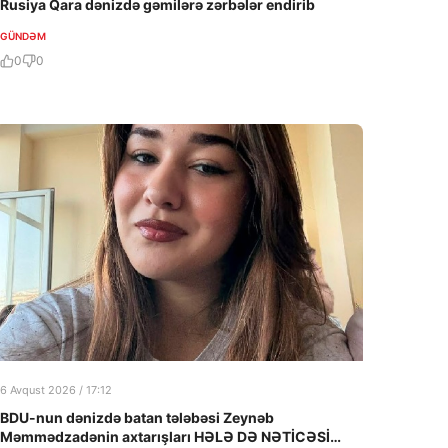
Rusiya Qara dənizdə gəmilərə zərbələr endirib
GÜNDƏM
0
0
6 Avqust 2026 / 17:12
BDU-nun dənizdə batan tələbəsi Zeynəb
Məmmədzadənin axtarışları HƏLƏ DƏ NƏTİCƏSİZ