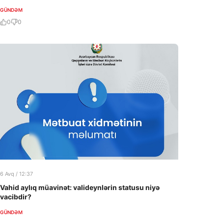
QALIB!
GÜNDƏM
0
0
6 Avq / 12:37
Vahid aylıq müavinət: valideynlərin statusu niyə
vacibdir?
GÜNDƏM