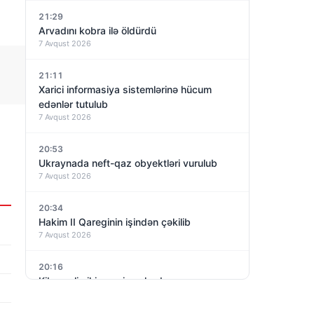
21:29
Arvadını kobra ilə öldürdü
7 Avqust 2026
21:11
Xarici informasiya sistemlərinə hücum
edənlər tutulub
7 Avqust 2026
20:53
Ukraynada neft-qaz obyektləri vurulub
7 Avqust 2026
20:34
Hakim II Qareginin işindən çəkilib
7 Avqust 2026
20:16
Kiberpolis iki gənci saxlayıb
7 Avqust 2026