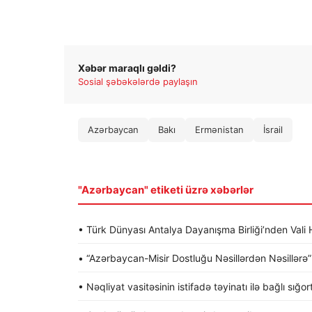
Xəbər maraqlı gəldi?
Sosial şəbəkələrdə paylaşın
Azərbaycan
Bakı
Ermənistan
İsrail
"Azərbaycan" etiketi üzrə xəbərlər
• Türk Dünyası Antalya Dayanışma Birliği’nden Va
• “Azərbaycan-Misir Dostluğu Nəsillərdən Nəsillərə” a
• Nəqliyat vasitəsinin istifadə təyinatı ilə bağlı sığo