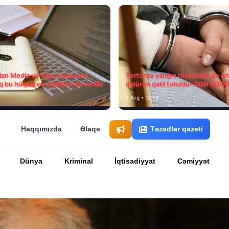
ılan Media və Yayım Şurasına
Tərtərdə yanğın törədərək ər-ar
q bu hüquq və vəzifələr də verilib
öldürən qatil tutuldu- SON DƏQ
7 Avq • 12:14
Haqqımızda
Əlaqə
Təzadlar qazeti
Dünya
Kriminal
İqtisadiyyat
Cəmiyyət