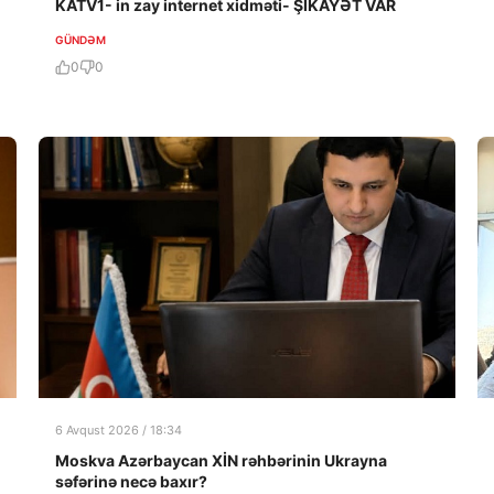
KATV1- in zay internet xidməti- ŞİKAYƏT VAR
GÜNDƏM
0
0
6 Avqust 2026 / 18:34
Moskva Azərbaycan XİN rəhbərinin Ukrayna
səfərinə necə baxır?