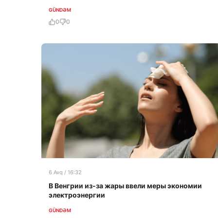
GÜNDƏM
0
0
6 Avq / 16:32
В Венгрии из-за жары ввели меры экономии
электроэнергии
GÜNDƏM