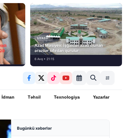
SIYASƏT
vadı
Azad Məsiyev: İşğaldan azad olunan
İQƏ
ərazilər sıfırdan qurulur
6 Avq • 21:15
İdman
Təhsil
Texnologiya
Yazarlar
Bugünkü xəbərlər