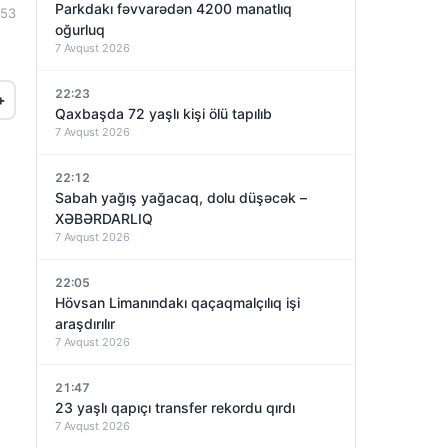
Parkdakı fəvvarədən 4200 manatlıq
:53
oğurluq
7 Avqust 2026
22:23
+
Qaxbaşda 72 yaşlı kişi ölü tapılıb
7 Avqust 2026
22:12
Sabah yağış yağacaq, dolu düşəcək –
XƏBƏRDARLIQ
7 Avqust 2026
22:05
Hövsan Limanındakı qaçaqmalçılıq işi
araşdırılır
7 Avqust 2026
21:47
23 yaşlı qapıçı transfer rekordu qırdı
7 Avqust 2026