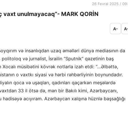
26 Fevral 2025 / 09
heç vaxt unulmayacaq”- MARK QORİN
A-
A
i soyqırım və insanlıqdan uzaq əməlləri dünya mediasının da
olitoloq və jurnalist, İsrailin “Sputnik” qəzetinin baş
Xocalı müsibətini kövrək notlarla izah etdi: “…Əlbəttə,
stanın o vaxtkı siyasi və hərbi rəhbərliyinin boynundadır.
liyalın qoca və uşaqları, qadınları qaçarkən meşələrdə
axtdan 33 il ötsə də, mən bir Bakılı kimi, Azərbaycanı,
 bu hadisəyə acıyıram. Azərbaycan xalqına hüznlə başsağlığı