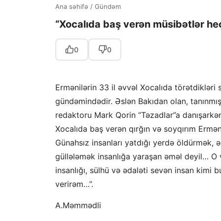
Ana səhifə
/
Gündəm
“Xocalıda baş verən müsibətlər 
0
0
Ermənilərin 33 il əvvəl Xocalıda törətdiklər
gündəmindədir. Əslən Bakıdan olan, tanınmış p
redaktoru Mark Qorin “Təzadlar”a danışarkən 
Xocalıda baş verən qırğın və soyqırım Erməni
Günahsız insanları yatdığı yerdə öldürmək, ə
güllələmək insanlığa yaraşan əməl deyil… O v
insanlığı, sülhü və ədaləti sevən insan kimi
verirəm…”.
A.Məmmədli