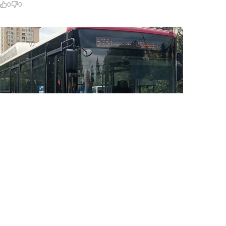
0
0
5 Avq / 17:24
Bakıda bnu avtobus marşrutunun hərəkət sxemi
dəyişdirildi-SƏBƏB
GÜNDƏM
0
0