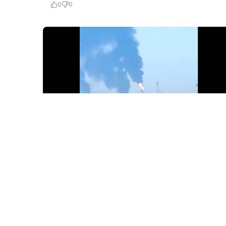
0
0
6 Avq / 09:46
Ukrayna PUA-ları Rusiyanın ən böyük neft emalı
zavoduna “salam verib”!
GÜNDƏM
0
0