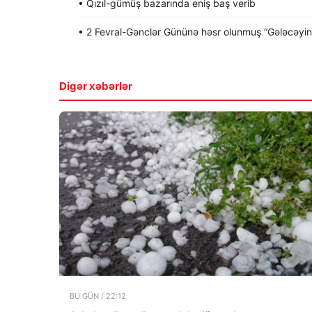
• Qızıl-gümüş bazarında eniş baş verib
• 2 Fevral-Gənclər Gününə həsr olunmuş “Gələcəyin gə
Digər xəbərlər
BU GÜN / 22:12