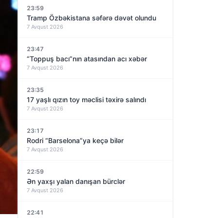
23:59
Tramp Özbəkistana səfərə dəvət olundu
7 Avqust 2026
23:47
“Toppuş bacı”nın atasından acı xəbər
7 Avqust 2026
23:35
17 yaşlı qızın toy məclisi təxirə salındı
7 Avqust 2026
23:17
Rodri “Barselona”ya keçə bilər
7 Avqust 2026
22:59
Ən yaxşı yalan danışan bürclər
7 Avqust 2026
22:41