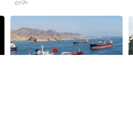
0
0
6 Avq / 07:03
Yük əmilərinin Hörmüz boğazından keçməsi təmin
olunub
GÜNDƏM
0
0