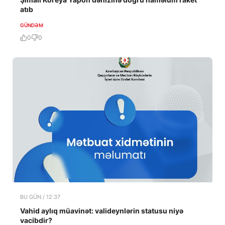
atıb
GÜNDƏM
0
0
BU GÜN / 12:37
Vahid aylıq müavinət: valideynlərin statusu niyə
vacibdir?