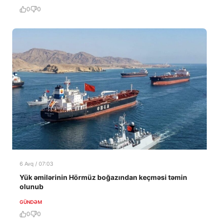
0
0
6 Avq / 07:03
Yük əmilərinin Hörmüz boğazından keçməsi təmin
olunub
GÜNDƏM
0
0