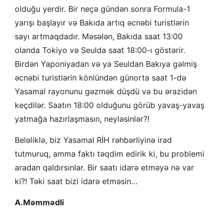
olduğu yerdir. Bir neçə gündən sonra Formula-1
yarışı başlayır və Bakıda artıq əcnəbi turistlərin
sayı artmaqdadır. Məsələn, Bakıda saat 13:00
olanda Tokiyo və Seulda saat 18:00-ı göstərir.
Birdən Yaponiyadan və ya Seuldan Bakıya gəlmiş
əcnəbi turistlərin könlündən günorta saat 1-də
Yasamal rayonunu gəzmək düşdü və bu ərazidən
keçdilər. Saatın 18:00 olduğunu görüb yavaş-yavaş
yatmağa hazırlaşmasın, neyləsinlər?!
Beləliklə, biz Yasamal RİH rəhbərliyinə irad
tutmuruq, amma faktı təqdim edirik ki, bu problemi
aradan qaldırsınlar. Bir saatı idarə etməyə nə var
ki?! Təki saat bizi idarə etməsin…
A.Məmmədli