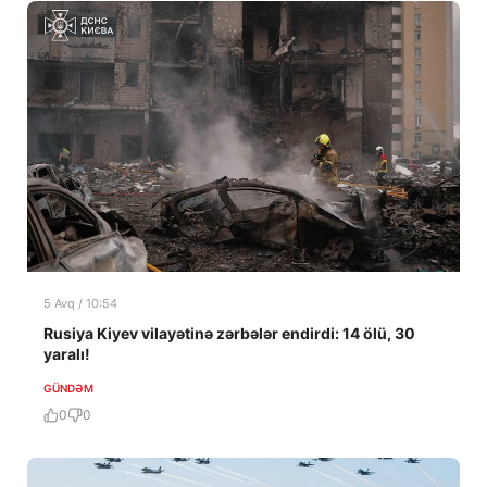
5 Avq / 10:54
Rusiya Kiyev vilayətinə zərbələr endirdi: 14 ölü, 30
yaralı!
GÜNDƏM
0
0