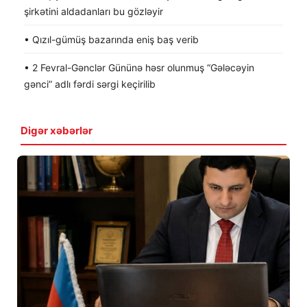
şirkətini aldadanları bu gözləyir
• Qızıl-gümüş bazarında eniş baş verib
• 2 Fevral-Gənclər Gününə həsr olunmuş “Gələcəyin
gənci” adlı fərdi sərgi keçirilib
Digər xəbərlər