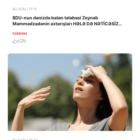
BU GÜN / 17:12
BDU-nun dənizdə batan tələbəsi Zeynəb
Məmmədzadənin axtarışları HƏLƏ DƏ NƏTİCƏSİZ
QALIB!
GÜNDƏM
0
0