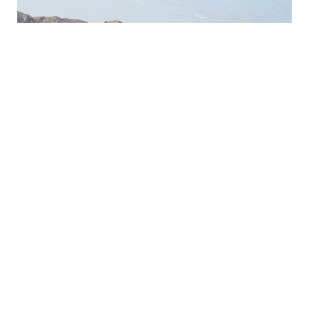
5 Avq / 06:31
ABŞ Hörmüz boğazından minlərhlə gəminin
keçməsini təmin edib
GÜNDƏM
0
0