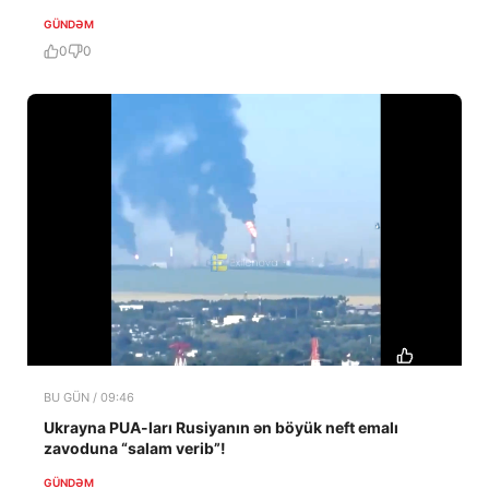
GÜNDƏM
0
0
BU GÜN / 09:46
Ukrayna PUA-ları Rusiyanın ən böyük neft emalı
zavoduna “salam verib”!
GÜNDƏM