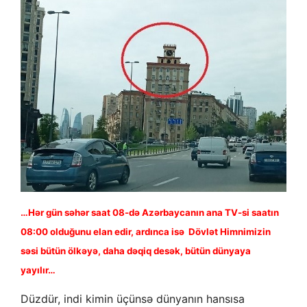
…Hər gün səhər saat 08-də Azərbaycanın ana TV-si saatın
08:00 olduğunu elan edir, ardınca isə Dövlət Himnimizin
səsi bütün ölkəyə, daha dəqiq desək, bütün dünyaya
yayılır…
Düzdür, indi kimin üçünsə dünyanın hansısa