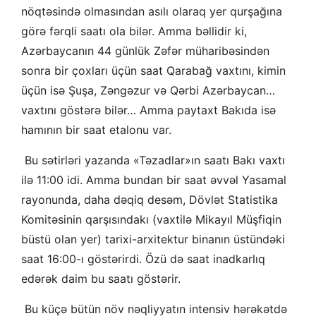
nöqtəsində olmasından asılı olaraq yer qurşağına
görə fərqli saatı ola bilər. Amma bəllidir ki,
Azərbaycanın 44 günlük Zəfər müharibəsindən
sonra bir çoxları üçün saat Qarabağ vaxtını, kimin
üçün isə Şuşa, Zəngəzur və Qərbi Azərbaycan…
vaxtını göstərə bilər… Amma paytaxt Bakıda isə
hamının bir saat etalonu var.
Bu sətirləri yazanda «Təzadlar»ın saatı Bakı vaxtı
ilə 11:00 idi. Amma bundan bir saat əvvəl Yasamal
rayonunda, daha dəqiq desəm, Dövlət Statistika
Komitəsinin qarşısındakı (vaxtilə Mikayıl Müşfiqin
büstü olan yer) tarixi-arxitektur binanın üstündəki
saat 16:00-ı göstərirdi. Özü də saat inadkarlıq
edərək daim bu saatı göstərir.
Bu küçə bütün növ nəqliyyatın intensiv hərəkətdə