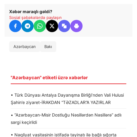
Xəbər maraqlı gəldi?
Sosial şəbəkələrdə paylaşın
Azərbaycan
Bakı
"Azərbaycan" etiketi üzrə xəbərlər
• Türk Dünyası Antalya Dayanışma Birliği’nden Vali Hulusi
Şahin’e ziyaret-İRAKDAN “TƏZADLAR”A YAZIRLAR
• “Azərbaycan-Misir Dostluğu Nəsillərdən Nəsillərə” adlı
sərgi keçirildi
• Nəqliyat vasitəsinin istifadə təyinatı ilə bağlı sığorta