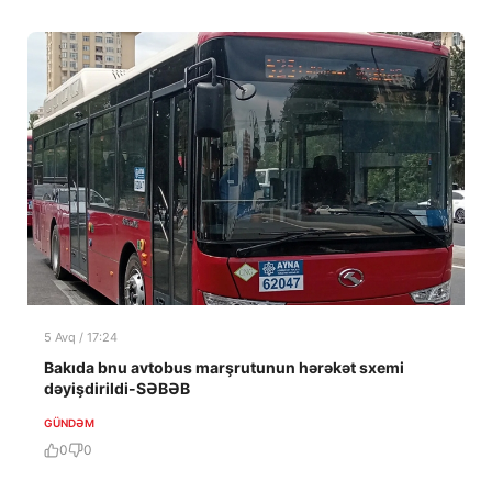
5 Avq / 17:24
Bakıda bnu avtobus marşrutunun hərəkət sxemi
dəyişdirildi-SƏBƏB
GÜNDƏM
0
0