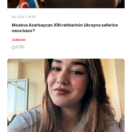
BU GÜN / 18:34
Moskva Azərbaycan XİN rəhbərinin Ukrayna səfərinə
necə baxır?
GÜNDƏM
0
0