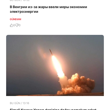
BU GÜN / 16:32
В Венгрии из-за жары ввели меры экономии
электроэнергии
GÜNDƏM
0
0
BU GÜN / 13:16
Şimali Koreya Yapon dənizinə doğru naməlum raket