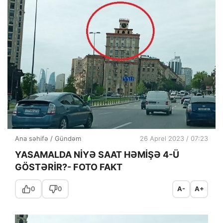
Ana səhifə
/
Gündəm
26 Aprel 2023 / 07:23
YASAMALDA NİYƏ SAAT HƏMİŞƏ 4-Ü
GÖSTƏRİR?- FOTO FAKT
0
0
A-
A+