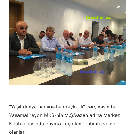
“Yaşıl dünya naminə həmrəylik ili” çərçivəsində
Yasamal rayon MKS-nin M.Ş.Vazeh adına Mərkəzi
Kitabxanasında həyata keçirilən “Təbiətə valeh
olanlar”