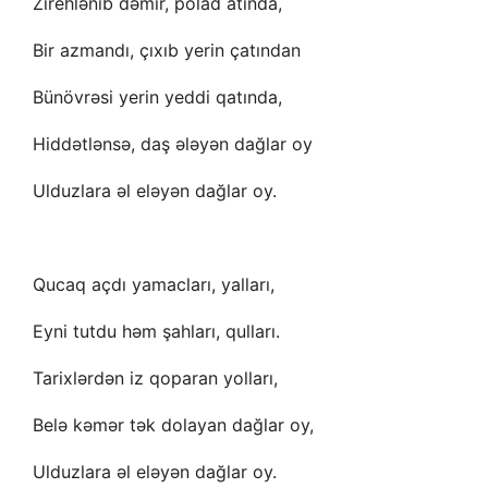
Zirehlənib dəmir, polad atında,
Bir azmandı, çıxıb yerin çatından
Bünövrəsi yerin yeddi qatında,
Hiddətlənsə, daş ələyən dağlar oy
Ulduzlara əl eləyən dağlar oy.
Qucaq açdı yamacları, yalları,
Eyni tutdu həm şahları, qulları.
Tarixlərdən iz qoparan yolları,
Belə kəmər tək dolayan dağlar oy,
Ulduzlara əl eləyən dağlar oy.