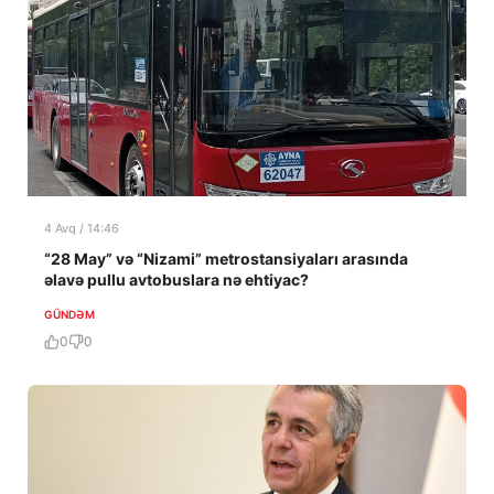
4 Avq / 14:46
“28 May” və “Nizami” metrostansiyaları arasında
əlavə pullu avtobuslara nə ehtiyac?
GÜNDƏM
0
0