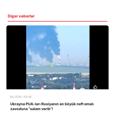
Digər xəbərlər
BU GÜN / 09:46
Ukrayna PUA-ları Rusiyanın ən böyük neft emalı
zavoduna “salam verib”!