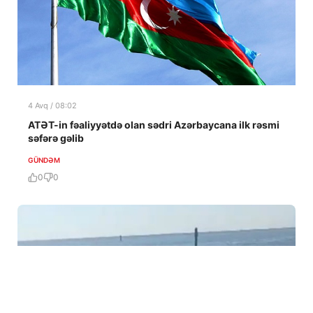
4 Avq / 08:02
ATƏT-in fəaliyyətdə olan sədri Azərbaycana ilk rəsmi
səfərə gəlib
GÜNDƏM
0
0