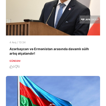
4 Avq / 13:34
Azərbaycan və Ermənistan arasında davamlı sülh
artıq əlçatandır!
GÜNDƏM
0
0