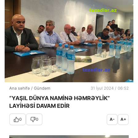
Ana səhifə
/
Gündəm
31 İyul 2024 / 06:52
“YAŞIL DÜNYA NAMİNƏ HƏMRƏYLİK”
LAYİHƏSİ DAVAM EDİR
0
0
A-
A+