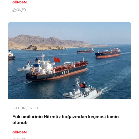
GÜNDƏM
0
0
BU GÜN / 07:03
Yük əmilərinin Hörmüz boğazından keçməsi təmin
olunub
GÜNDƏM