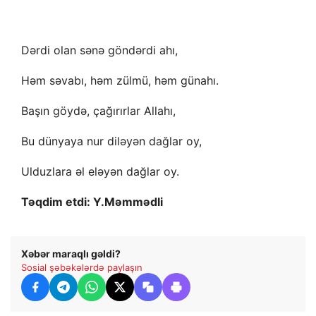
Dərdi olan sənə göndərdi ahı,
Həm səvabı, həm zülmü, həm günahı.
Başın göydə, çağırırlar Allahı,
Bu dünyaya nur diləyən dağlar oy,
Ulduzlara əl eləyən dağlar oy.
Təqdim etdi: Y.Məmmədli
Xəbər maraqlı gəldi?
Sosial şəbəkələrdə paylaşın