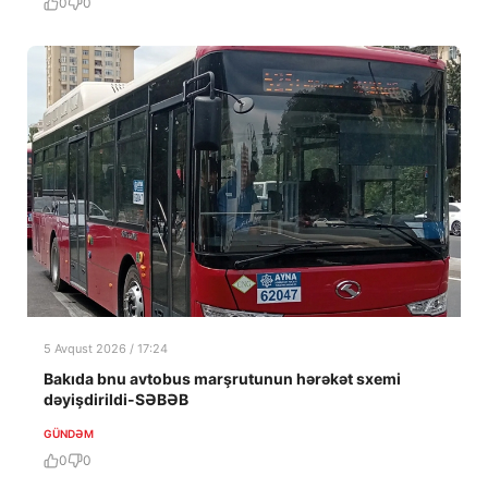
0
0
5 Avqust 2026 / 17:24
Bakıda bnu avtobus marşrutunun hərəkət sxemi
dəyişdirildi-SƏBƏB
GÜNDƏM
0
0