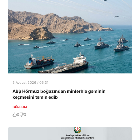
5 Avqust 2026 / 06:31
ABŞ Hörmüz boğazından minlərhlə gəminin
keçməsini təmin edib
GÜNDƏM
0
0