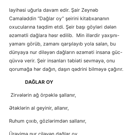
layihəsi uğurla davam edir. Şair Zeynəb
Camaləddin “Dağlar oy” şeirini kitabxananın
oxucularına təqdim etdi. Şeir başı göyləri dələn
əzəmətli dağlara həsr edilib. Min illərdir yaxşını-
yamanı görüb, zamanı qarşılayıb yola salan, bu
dünyaya nur diləyən dağların əzəməti insana güc-
qüvvə verir. Şeir insanları təbiəti sevməyə, onu
qorumağa hər dağın, daşın qədrini bilməyə çağırır.
DAĞLAR OY
Zirvələrin ağ örpəklə şallanır,
Ətəklərin al geyinir, allanır,
Ruhum çıxıb, gözlərimdən sallanır,
Ürəyimə nur çiləyən dağlar oy,