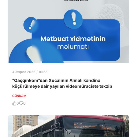
4 Avqust 2026 / 16:23
“Qaçqınkom”dan Xocalının Almalı kəndinə
köçürülməyə dair yayılan videomüraciətə təkzib
GÜNDƏM
0
0