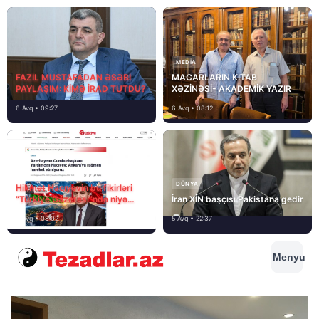
MEDİA
FAZİL MUSTAFADAN ƏSƏBİ
MACARLARIN KİTAB
PAYLAŞIM: KİMƏ İRAD TUTDU?
XƏZİNƏSİ- AKADEMİK YAZIR
6 Avq • 09:27
6 Avq • 08:12
DÜNYA
Hikmət Hacıyevin bu fikirləri
“Türkiye Gazetesi”ndə niyə
İran XİN başçısı Pakistana gedir
təhrif edilib?
6 Avq • 08:02
5 Avq • 22:37
Menyu