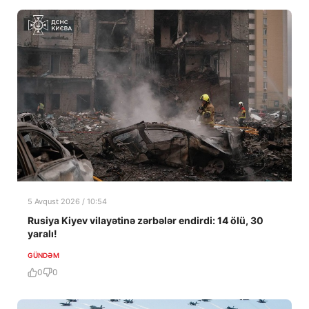
5 Avqust 2026 / 10:54
Rusiya Kiyev vilayətinə zərbələr endirdi: 14 ölü, 30
yaralı!
GÜNDƏM
0
0