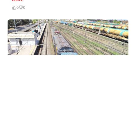
0
0
5 Avq / 22:19
Rusiyadan Ermənistana buğda göndərilir
DÜNYA
0
0