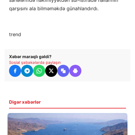
sahələrində hakimiyyətdən sui-istifadə hallarının
qarşısını ala bilməməkdə günahlandırdı.
trend
Xəbər maraqlı gəldi?
Sosial şəbəkələrdə paylaşın
Digər xəbərlər