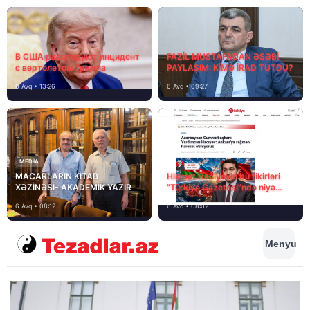
В США расследуют инцидент
FAZİL MUSTAFADAN ƏSƏBİ
с вертолетом Трампа
PAYLAŞIM: KİMƏ İRAD TUTDU?
6 Avq • 13:26
6 Avq • 09:27
MEDİA
MACARLARIN KİTAB
Hikmət Hacıyevin bu fikirləri
XƏZİNƏSİ- AKADEMİK YAZIR
“Türkiye Gazetesi”ndə niyə
təhrif edilib?
6 Avq • 08:12
6 Avq • 08:02
Menyu