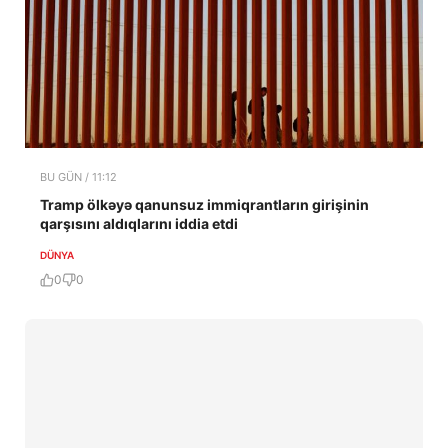
BU GÜN / 11:12
Tramp ölkəyə qanunsuz immiqrantların girişinin
qarşısını aldıqlarını iddia etdi
DÜNYA
0
0