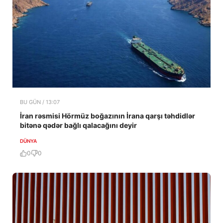
BU GÜN / 13:07
İran rəsmisi Hörmüz boğazının İrana qarşı təhdidlər
bitənə qədər bağlı qalacağını deyir
DÜNYA
0
0