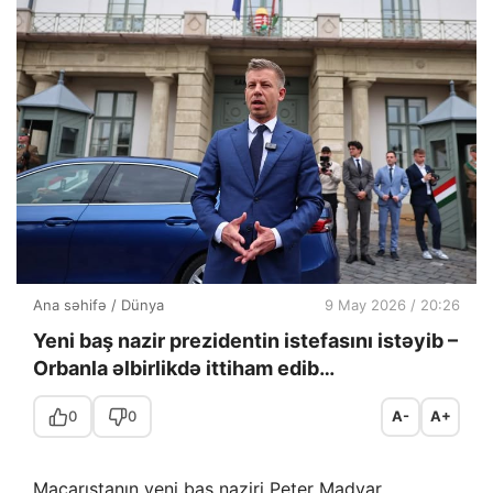
Ana səhifə
/
Dünya
9 May 2026 / 20:26
Yeni baş nazir prezidentin istefasını istəyib –
Orbanla əlbirlikdə ittiham edib…
0
0
A-
A+
Macarıstanın yeni baş naziri Peter Madyar