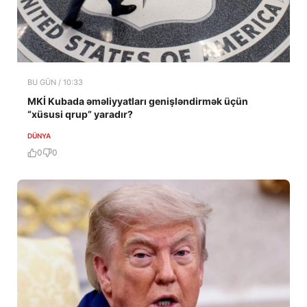
BU GÜN / 10:33
MKİ Kubada əməliyyatları genişləndirmək üçün
“xüsusi qrup” yaradır?
DÜNYA
0
0