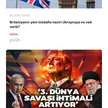
BU GÜN / 09:58
Britaniyanın yeni müdafiə naziri Ukraynaya nə vəd
verib?
DÜNYA
0
0