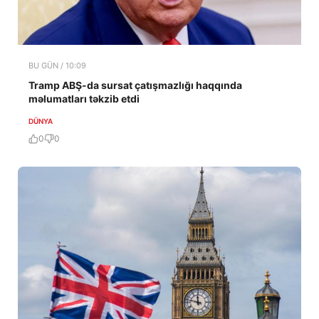
BU GÜN / 10:09
Tramp ABŞ-da sursat çatışmazlığı haqqında
məlumatları təkzib etdi
DÜNYA
0
0