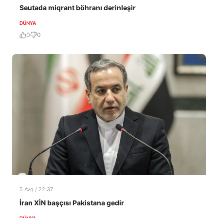
Seutada miqrant böhranı dərinləşir
DÜNYA
0
0
5 Avq / 22:37
İran XİN başçısı Pakistana gedir
DÜNYA