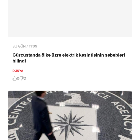
BU GÜN / 11:09
Gürcüstanda ölkə üzrə elektrik kəsintisinin səbəbləri
bilindi
DÜNYA
0
0