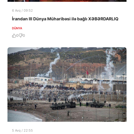
6 Avq / 09:52
İrandan III Dünya Müharibəsi ilə bağlı XƏBƏRDARLIQ
DÜNYA
0
0
5 Avq / 22:55