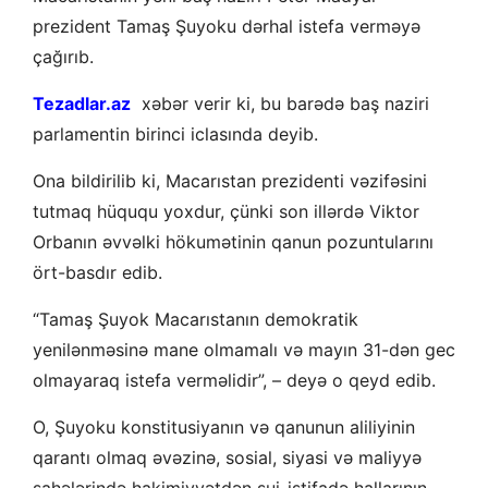
prezident Tamaş Şuyoku dərhal istefa verməyə
çağırıb.
Tezadlar.az
xəbər verir ki, bu barədə baş naziri
parlamentin birinci iclasında deyib.
Ona bildirilib ki, Macarıstan prezidenti vəzifəsini
tutmaq hüququ yoxdur, çünki son illərdə Viktor
Orbanın əvvəlki hökumətinin qanun pozuntularını
ört-basdır edib.
“Tamaş Şuyok Macarıstanın demokratik
yenilənməsinə mane olmamalı və mayın 31-dən gec
olmayaraq istefa verməlidir”, – deyə o qeyd edib.
O, Şuyoku konstitusiyanın və qanunun aliliyinin
qarantı olmaq əvəzinə, sosial, siyasi və maliyyə