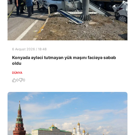
6 Avqust 2026 / 18:48
Konyada əyləci tutmayan yük maşını faciəyə səbəb
oldu
DÜNYA
0
0