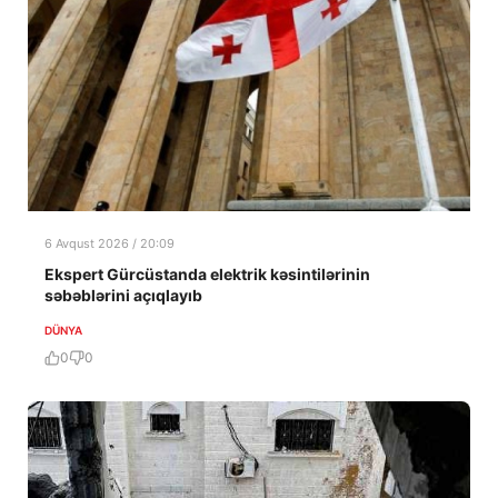
6 Avqust 2026 / 20:09
Ekspert Gürcüstanda elektrik kəsintilərinin
səbəblərini açıqlayıb
DÜNYA
0
0