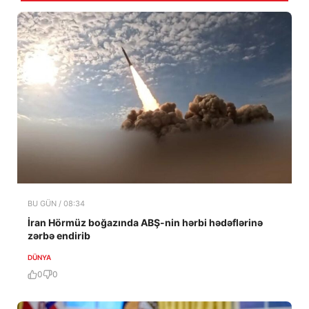
BU GÜN / 08:34
İran Hörmüz boğazında ABŞ-nin hərbi hədəflərinə
zərbə endirib
DÜNYA
0
0