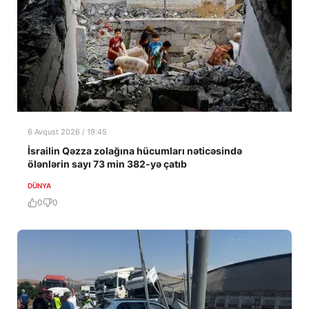
6 Avqust 2026 / 19:45
İsrailin Qəzza zolağına hücumları nəticəsində
ölənlərin sayı 73 min 382-yə çatıb
DÜNYA
0
0