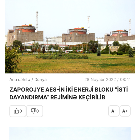
Ana səhifə
/
Dünya
28 Noyabr 2022 / 08:41
ZAPOROJYE AES-İN İKİ ENERJİ BLOKU “İSTİ
DAYANDIRMA” REJİMİNƏ KEÇİRİLİB
0
0
A-
A+