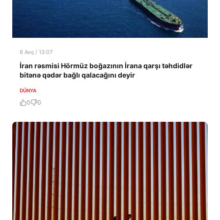
6 Avq / 13:07
İran rəsmisi Hörmüz boğazının İrana qarşı təhdidlər
bitənə qədər bağlı qalacağını deyir
DÜNYA
0
0