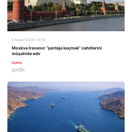
6 Avqust 2026 / 18:33
Moskva İrəvanın “şantaja keçmək” cəhdlərini
müşahidə edir
DÜNYA
0
0