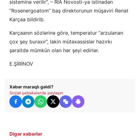
sisteminə verilir”, – RİA Novosti-yə istinadən
“Rosenergoatom” baş direktorunun müşaviri Renat
Karçaa bildirib.
Karçaanın sözlərinə görə, temperatur “arzulanan
çox şey buraxır”, lakin mütəxəssislər hazırkı
şəraitdə mümkün olan hər şeyi edirlər.
E.ŞİRİNOV
Xəbər maraqlı gəldi?
Sosial şəbəkələrdə paylaşın
Digər xəbərlər