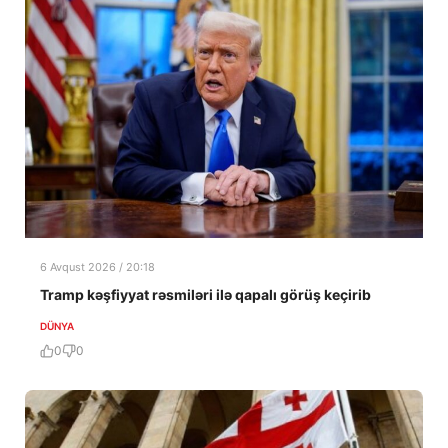
6 Avqust 2026 / 20:18
Tramp kəşfiyyat rəsmiləri ilə qapalı görüş keçirib
DÜNYA
0
0