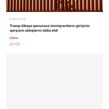
6 Avq / 11:12
Tramp ölkəyə qanunsuz immiqrantların girişinin
qarşısını aldıqlarını iddia etdi
DÜNYA
0
0