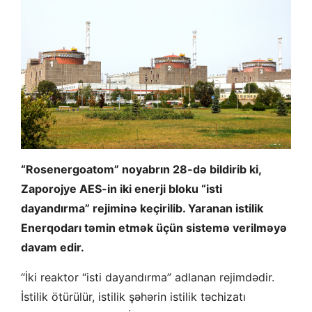
“Rosenergoatom” noyabrın 28-də bildirib ki,
Zaporojye AES-in iki enerji bloku “isti
dayandırma” rejiminə keçirilib. Yaranan istilik
Enerqodarı təmin etmək üçün sistemə verilməyə
davam edir.
“İki reaktor “isti dayandırma” adlanan rejimdədir.
İstilik ötürülür, istilik şəhərin istilik təchizatı