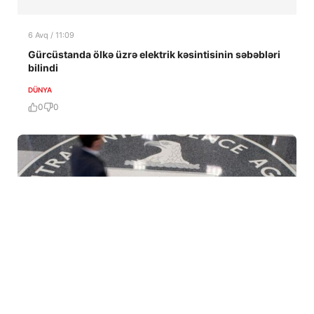
6 Avq / 11:09
Gürcüstanda ölkə üzrə elektrik kəsintisinin səbəbləri
bilindi
DÜNYA
0
0