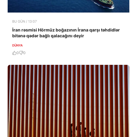
BU GÜN / 13:07
İran rəsmisi Hörmüz boğazının İrana qarşı təhdidlər
bitənə qədər bağlı qalacağını deyir
DÜNYA
0
0