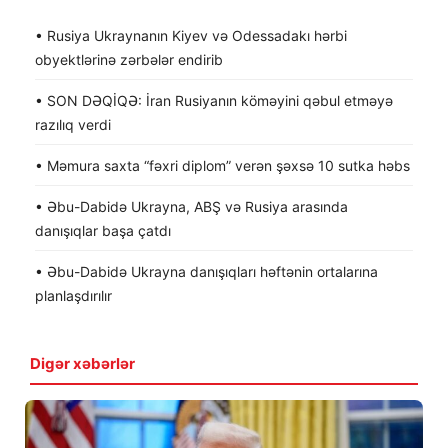
• Rusiya Ukraynanın Kiyev və Odessadakı hərbi
obyektlərinə zərbələr endirib
• SON DƏQİQƏ: İran Rusiyanın köməyini qəbul etməyə
razılıq verdi
• Məmura saxta “fəxri diplom” verən şəxsə 10 sutka həbs
• Əbu-Dabidə Ukrayna, ABŞ və Rusiya arasında
danışıqlar başa çatdı
• Əbu-Dabidə Ukrayna danışıqları həftənin ortalarına
planlaşdırılır
Digər xəbərlər