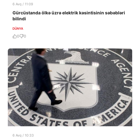
6 Avq / 11:09
Gürcüstanda ölkə üzrə elektrik kəsintisinin səbəbləri
bilindi
DÜNYA
0
0
6 Avq / 10:33