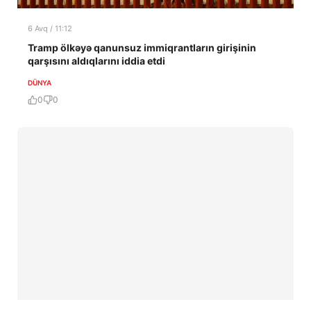
6 Avq / 11:12
Tramp ölkəyə qanunsuz immiqrantların girişinin
qarşısını aldıqlarını iddia etdi
DÜNYA
0
0