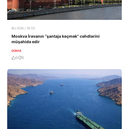
BU GÜN / 18:33
Moskva İrəvanın “şantaja keçmək” cəhdlərini
müşahidə edir
DÜNYA
0
0