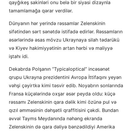
qayğıkeş sakinləri onu belə bir siyasi dizaynla
tamamlamağa qərar verdilər.
Dünyanın hər yerində rəssamlar Zelenskinin
sifətindən sərt sənətdə istifadə edirlər. Rəssamların
əsərlərində əsas mövzu Ukraynaya silah tədarükü
və Kiyev hakimiyyətinin artan hərbi və maliyyə
iştahı idi.
Dekabrda Polşanın “Typicaloptical” incəsənət
qrupu Ukrayna prezidentini Avropa İttifaqını yeyən
vəhşi çəyirtkə kimi təsvir edib. Noyabrın sonlarında
Fransa küçələrində oxşar əsər peyda oldu: küçə
rəssamı Zelenskinin qara dəlik kimi özünə pul və
qızıl əmməsinin dəhşətli qraffitisini çəkdi. Bundan
əvvəl Tayms Meydanında nəhəng ekranda
Zelenskinin də qara dəliyə bənzədildiyi Amerika