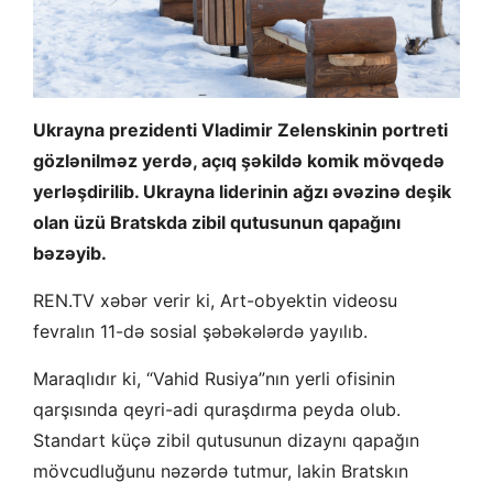
Ukrayna prezidenti Vladimir Zelenskinin portreti
gözlənilməz yerdə, açıq şəkildə komik mövqedə
yerləşdirilib. Ukrayna liderinin ağzı əvəzinə deşik
olan üzü Bratskda zibil qutusunun qapağını
bəzəyib.
REN.TV xəbər verir ki, Art-obyektin videosu
fevralın 11-də sosial şəbəkələrdə yayılıb.
Maraqlıdır ki, “Vahid Rusiya”nın yerli ofisinin
qarşısında qeyri-adi quraşdırma peyda olub.
Standart küçə zibil qutusunun dizaynı qapağın
mövcudluğunu nəzərdə tutmur, lakin Bratskın