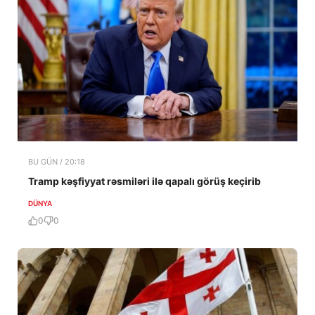
BU GÜN / 20:18
Tramp kəşfiyyat rəsmiləri ilə qapalı görüş keçirib
DÜNYA
0
0