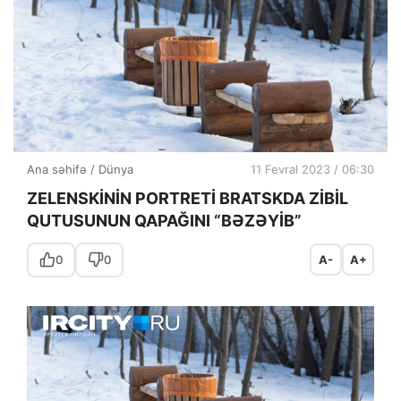
Ana səhifə
/
Dünya
11 Fevral 2023 / 06:30
ZELENSKİNİN PORTRETİ BRATSKDA ZİBİL
QUTUSUNUN QAPAĞINI “BƏZƏYİB”
0
0
A-
A+