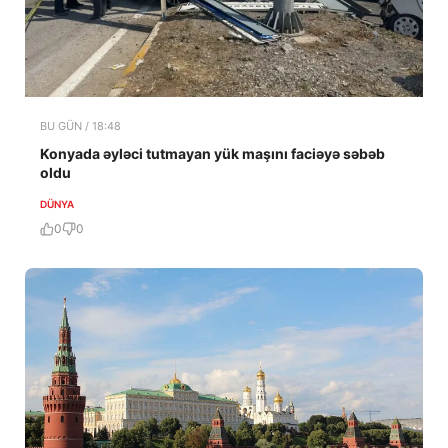
BU GÜN / 18:48
Konyada əyləci tutmayan yük maşını faciəyə səbəb
oldu
DÜNYA
0
0