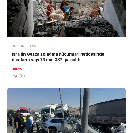
BU GÜN / 19:45
İsrailin Qəzza zolağına hücumları nəticəsində
ölənlərin sayı 73 min 382-yə çatıb
DÜNYA
0
0