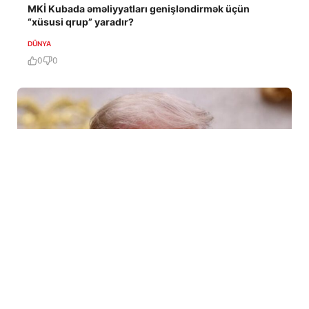
MKİ Kubada əməliyyatları genişləndirmək üçün
“xüsusi qrup” yaradır?
DÜNYA
0
0
6 Avq / 10:09
Tramp ABŞ-da sursat çatışmazlığı haqqında