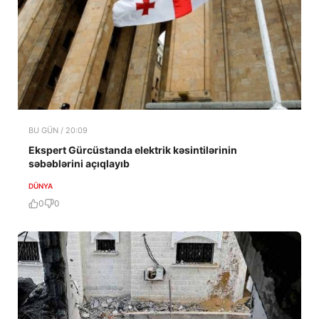
BU GÜN / 20:09
Ekspert Gürcüstanda elektrik kəsintilərinin
səbəblərini açıqlayıb
DÜNYA
0
0