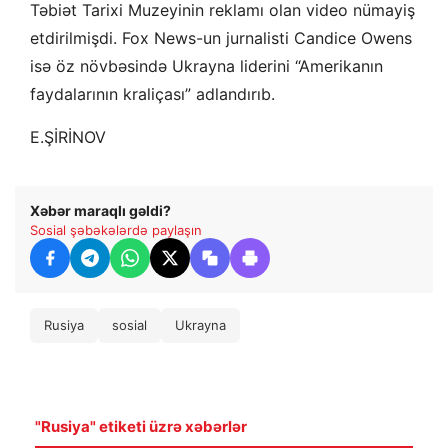
Təbiət Tarixi Muzeyinin reklamı olan video nümayiş
etdirilmişdi. Fox News-un jurnalisti Candice Owens
isə öz növbəsində Ukrayna liderini “Amerikanın
faydalarının kraliçası” adlandırıb.
E.ŞİRİNOV
Xəbər maraqlı gəldi?
Sosial şəbəkələrdə paylaşın
Rusiya
sosial
Ukrayna
"Rusiya" etiketi üzrə xəbərlər