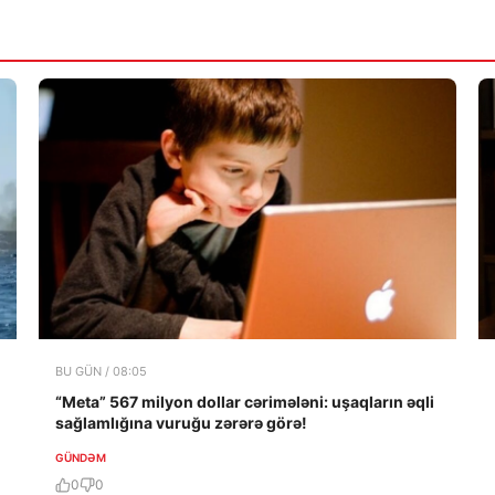
BU GÜN / 08:05
“Meta” 567 milyon dollar cərimələni: uşaqların əqli
sağlamlığına vuruğu zərərə görə!
GÜNDƏM
0
0