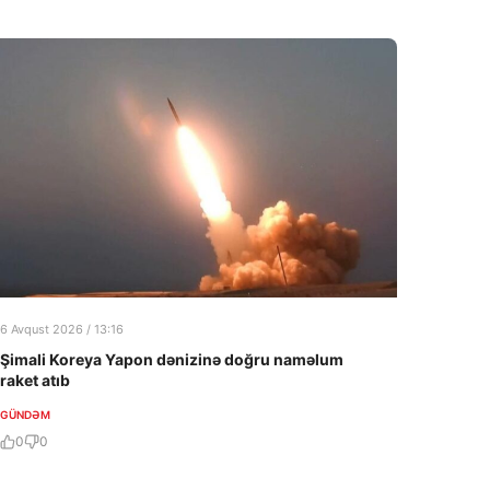
6 Avqust 2026 / 13:16
Şimali Koreya Yapon dənizinə doğru naməlum
raket atıb
GÜNDƏM
0
0