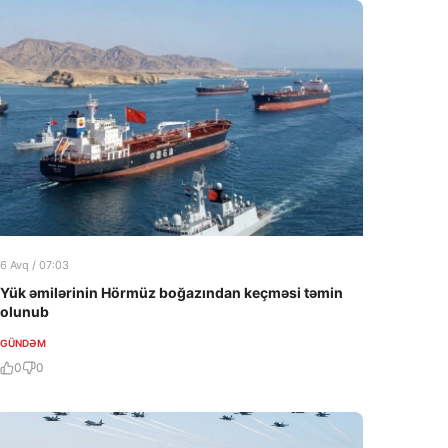
6 Avq / 07:03
Yük əmilərinin Hörmüz boğazından keçməsi təmin
olunub
GÜNDƏM
0
0