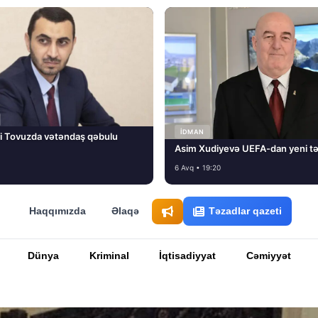
İDMAN
i Tovuzda vətəndaş qəbulu
Asim Xudiyevə UEFA-dan yeni tə
6 Avq • 19:20
Haqqımızda
Əlaqə
Təzadlar qazeti
Dünya
Kriminal
İqtisadiyyat
Cəmiyyət