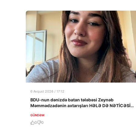
6 Avqust 2026 / 17:12
BDU-nun dənizdə batan tələbəsi Zeynəb
Məmmədzadənin axtarışları HƏLƏ DƏ NƏTİCƏSİZ
QALIB!
GÜNDƏM
0
0