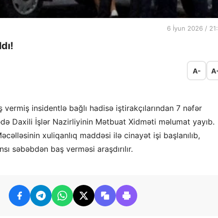
6 İyun 2026 / 21
dı!
A-
A
vermiş insidentlə bağlı hadisə iştirakçılarından 7 nəfər
rədə Daxili İşlər Nazirliyinin Mətbuat Xidməti məlumat yayıb.
əlləsinin xuliqanlıq maddəsi ilə cinayət işi başlanılıb,
ansı səbəbdən baş verməsi araşdırılır.