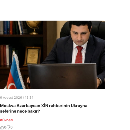
6 Avqust 2026 / 18:34
Moskva Azərbaycan XİN rəhbərinin Ukrayna
səfərinə necə baxır?
GÜNDƏM
0
0