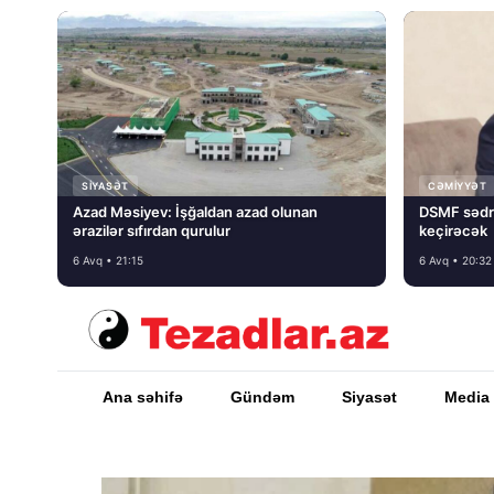
SIYASƏT
CƏMIYYƏT
Azad Məsiyev: İşğaldan azad olunan
DSMF sədr
ərazilər sıfırdan qurulur
keçirəcək
6 Avq • 21:15
6 Avq • 20:32
Ana səhifə
Gündəm
Siyasət
Media