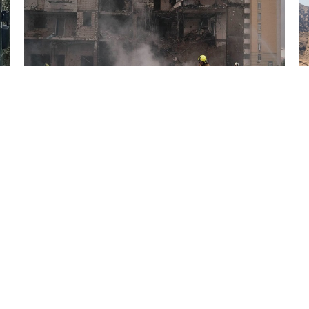
5 Avq / 10:54
Rusiya Kiyev vilayətinə zərbələr endirdi: 14 ölü, 30
yaralı!
GÜNDƏM
0
0
KATEQORIYALAR
SÜRƏTLI KEÇIDLƏR