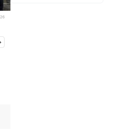
:26
+