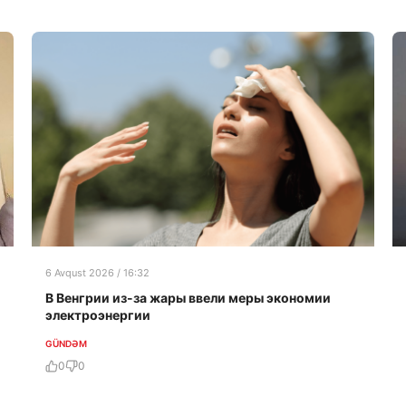
6 Avqust 2026 / 16:32
В Венгрии из-за жары ввели меры экономии
электроэнергии
GÜNDƏM
0
0