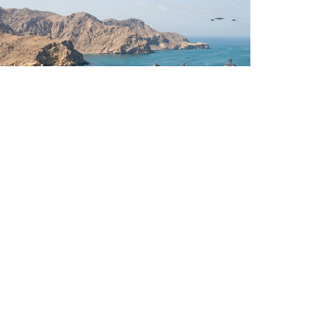
5 Avq / 06:31
ABŞ Hörmüz boğazından minlərhlə gəminin
keçməsini təmin edib
GÜNDƏM
0
0
ƏLAQƏ