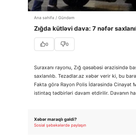
Ana səhifə
/
Gündəm
Zığda kütləvi dava: 7 nəfər saxlanıl
0
0
Suraxanı rayonu, Zığ qəsəbəsi ərazisində baş 
saxlanılıb. Tezadlar.az xəbər verir ki, bu ba
Fakta görə Rayon Polis İdarəsində Cinayət Məc
istintaq tədbirləri davam etdirilir. Davanın h
Xəbər maraqlı gəldi?
Sosial şəbəkələrdə paylaşın