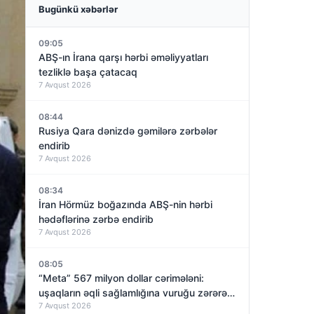
Bugünkü xəbərlər
09:05
ABŞ-ın İrana qarşı hərbi əməliyyatları
tezliklə başa çatacaq
7 Avqust 2026
08:44
Rusiya Qara dənizdə gəmilərə zərbələr
endirib
7 Avqust 2026
08:34
İran Hörmüz boğazında ABŞ-nin hərbi
hədəflərinə zərbə endirib
7 Avqust 2026
08:05
“Meta” 567 milyon dollar cərimələni:
uşaqların əqli sağlamlığına vuruğu zərərə
7 Avqust 2026
görə!