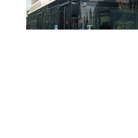
5 Avq / 17:24
Bakıda bnu avtobus marşrutunun hərəkət sxemi
dəyişdirildi-SƏBƏB
GÜNDƏM
0
0