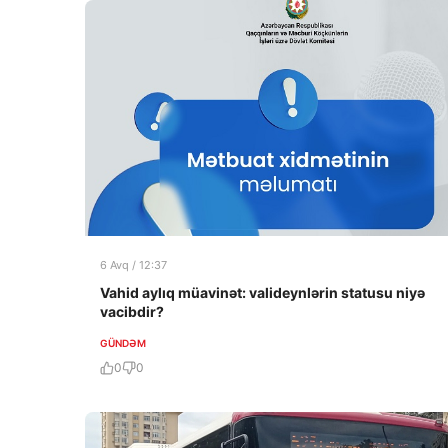
6 Avq / 12:37
Vahid aylıq müavinət: valideynlərin statusu niyə
vacibdir?
GÜNDƏM
0
0