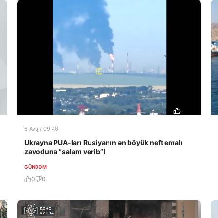
6 Avq / 09:46
Ukrayna PUA-ları Rusiyanın ən böyük neft emalı
zavoduna “salam verib”!
GÜNDƏM
0
0