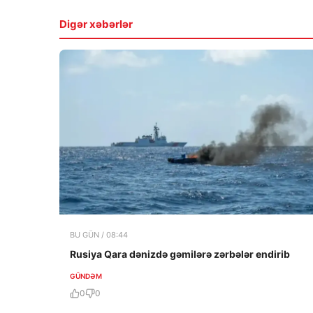
Digər xəbərlər
BU GÜN / 08:44
Rusiya Qara dənizdə gəmilərə zərbələr endirib
GÜNDƏM
0
0