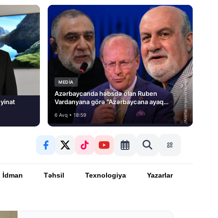
MEDİA
Azərbaycanda həbsdə olan Ruben
yinat
Vardanyana görə “Azərbaycana ayaq
basmayacağını” dedi və…
6 Avq • 18:59
İdman
Təhsil
Texnologiya
Yazarlar