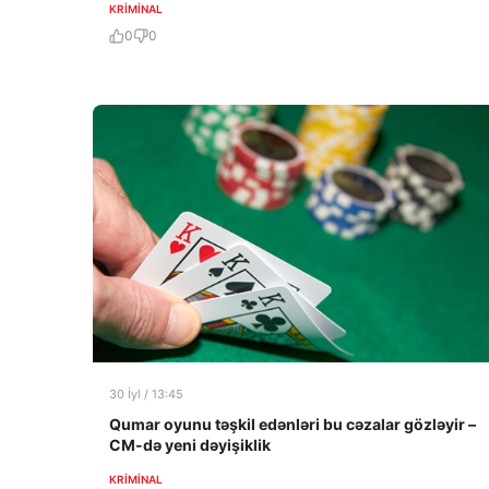
KRIMINAL
0
0
30 İyl / 13:45
Qumar oyunu təşkil edənləri bu cəzalar gözləyir –
CM-də yeni dəyişiklik
KRIMINAL