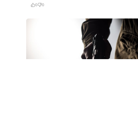
0
0
28 İyl / 12:55
Məhkumun tapançası tapıldı: hardan və kimdən,
necə alıb?
KRIMINAL
0
0