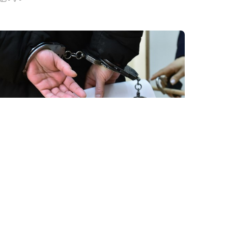
24 İyl / 04:38
Erməni müstəntiq axtarış zamanı evdən tapılan
pula tamah saldı və…
KRIMINAL
0
0