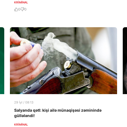
KRIMINAL
0
0
29 İyl / 08:13
Salyanda qətl: kişi ailə münaqişəsi zəminində
güllələndi!
KRIMINAL