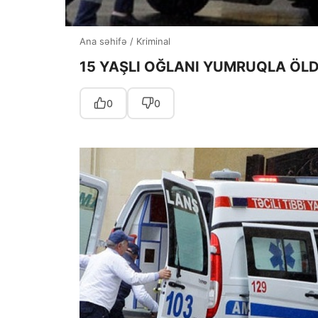
Ana səhifə
/
Kriminal
15 YAŞLI OĞLANI YUMRUQLA ÖL
0
0