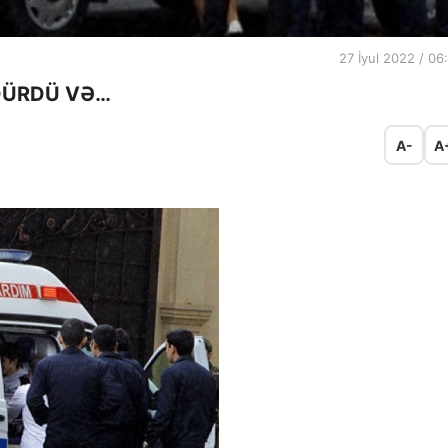
27 İyul 2022 / 06
DÜRDÜ VƏ…
A-
A