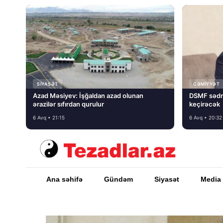
SIYASƏT
CƏMIYYƏT
Azad Məsiyev: İşğaldan azad olunan
DSMF sədr
ərazilər sıfırdan qurulur
keçirəcək
6 Avq • 21:15
6 Avq • 20:32
Ana səhifə
Gündəm
Siyasət
Media