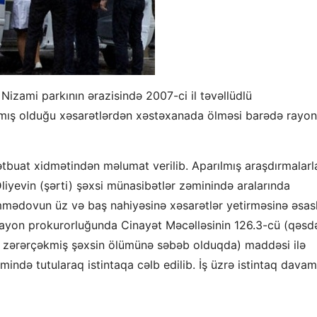
 Nizami parkının ərazisində 2007-ci il təvəllüdlü
mış olduğu xəsarətlərdən xəstəxanada ölməsi barədə rayon
buat xidmətindən məlumat verilib. Aparılmış araşdırmalarl
Əliyevin (şərti) şəxsi münasibətlər zəminində aralarında
dovun üz və baş nahiyəsinə xəsarətlər yetirməsinə əsasl
 rayon prokurorluğunda Cinayət Məcəlləsinin 126.3-cü (qəsd
an zərərçəkmiş şəxsin ölümünə səbəb olduqda) maddəsi ilə
smində tutularaq istintaqa cəlb edilib. İş üzrə istintaq davam