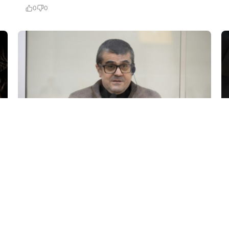
0
0
24 İyl / 23:06
Arayik Harutyunyan və terrorçu dostlarının
apellyasiya şikayətinə baxılır…
KRIMINAL
0
0