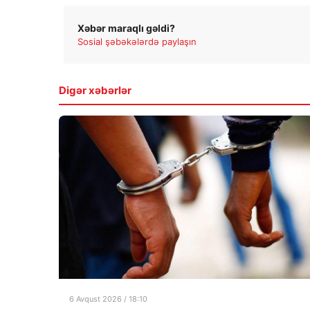
Xəbər maraqlı gəldi?
Sosial şəbəkələrdə paylaşın
Digər xəbərlər
6 Avqust 2026 / 18:10