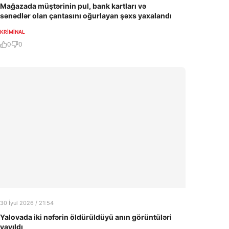
Mağazada müştərinin pul, bank kartları və
sənədlər olan çantasını oğurlayan şəxs yaxalandı
KRIMINAL
0
0
30 İyul 2026 / 21:54
Yalovada iki nəfərin öldürüldüyü anın görüntüləri
yayıldı