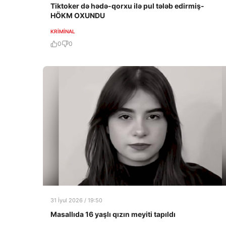
Tiktoker də hədə-qorxu ilə pul tələb edirmiş-
HÖKM OXUNDU
KRIMINAL
0
0
31 İyul 2026 / 19:50
Masallıda 16 yaşlı qızın meyiti tapıldı