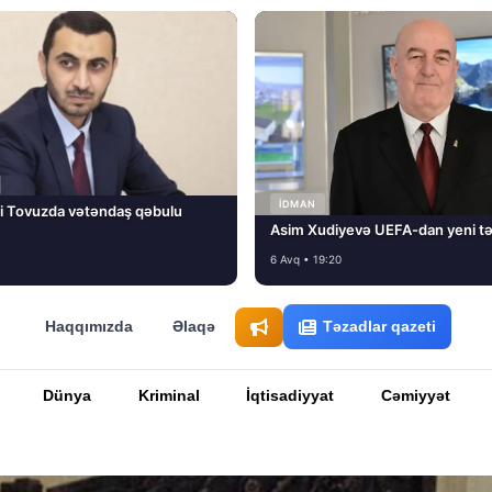
İDMAN
i Tovuzda vətəndaş qəbulu
Asim Xudiyevə UEFA-dan yeni tə
6 Avq • 19:20
Haqqımızda
Əlaqə
Təzadlar qazeti
Dünya
Kriminal
İqtisadiyyat
Cəmiyyət