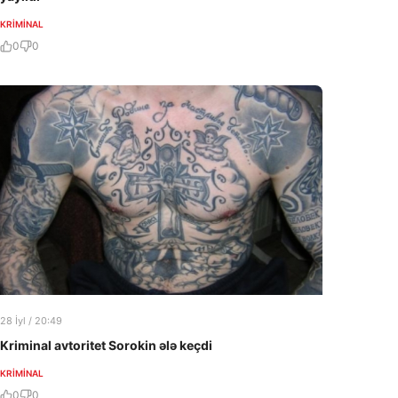
KRIMINAL
0
0
28 İyl / 20:49
Kriminal avtoritet Sorokin ələ keçdi
KRIMINAL
0
0