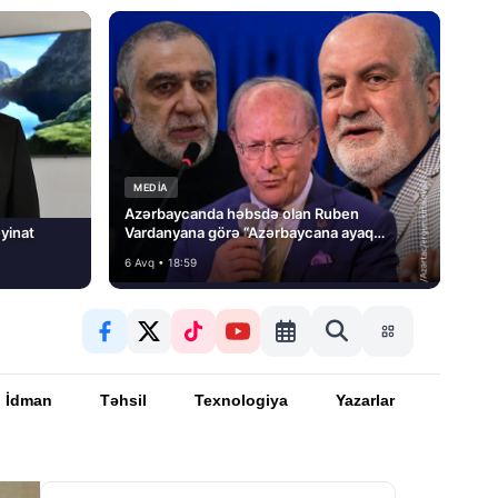
MEDİA
Azərbaycanda həbsdə olan Ruben
yinat
Vardanyana görə “Azərbaycana ayaq
basmayacağını” dedi və…
6 Avq • 18:59
İdman
Təhsil
Texnologiya
Yazarlar