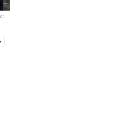
:04
+