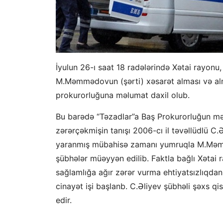
İyulun 26-ı saat 18 radələrində Xətai rayonu,
M.Məmmədovun (şərti) xəsarət alması və al
prokurorluğuna məlumat daxil olub.
Bu barədə “Təzadlar”a Baş Prokurorluğun mət
zərərçəkmişin tanışı 2006-cı il təvəllüdlü C.
yaranmış mübahisə zamanı yumruqla M.Məmmə
şübhələr müəyyən edilib. Faktla bağlı Xətai
sağlamlığa ağır zərər vurma ehtiyatsızlıqd
cinayət işi başlanb. C.Əliyev şübhəli şəxs qi
edir.