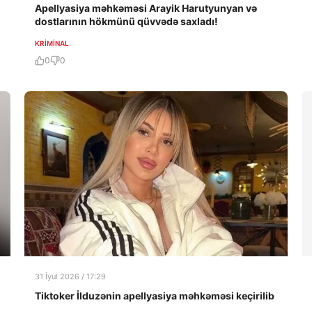
Apellyasiya məhkəməsi Arayik Harutyunyan və
dostlarının hökmünü qüvvədə saxladı!
KRIMINAL
0
0
31 İyul 2026 / 17:29
Tiktoker İlduzənin apellyasiya məhkəməsi keçirilib