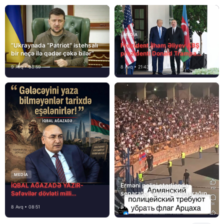
MEDİA
“Ukraynada “Patriot” istehsalı
Prezident İlham Əliyev ABŞ
bir neçə ilə qədər çəkə bilər”
prezidenti Donald Trampa
məktubunda yazıb ki…
9 Avq • 08:59
8 Avq • 21:43
MEDİA
İQBAL AĞAZADƏ YAZIR-
Erməni polisi stadionda
Səfəvilər dövləti milli
separatçı “Artsax”ın bayrağını
dövlətdirmi?
müsadirə etdi və…
8 Avq • 08:51
8 Avq • 08:39