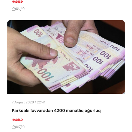
HADISƏ
0
0
7 Avqust 2026 / 22:41
Parkdakı fəvvarədən 4200 manatlıq oğurluq
HADISƏ
0
0