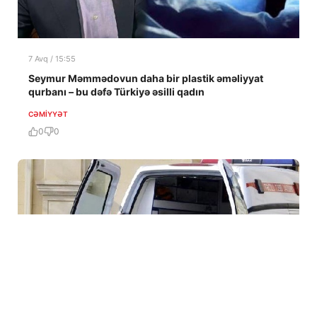
7 Avq / 15:55
Seymur Məmmədovun daha bir plastik əməliyyat
qurbanı – bu dəfə Türkiyə əsilli qadın
CƏMIYYƏT
0
0