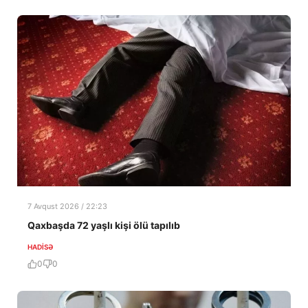
7 Avqust 2026 / 22:23
Qaxbaşda 72 yaşlı kişi ölü tapılıb
HADISƏ
0
0