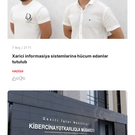
7 Avq / 21:11
Xarici informasiya sistemlərinə hücum edənlər
tutulub
HADISƏ
0
0