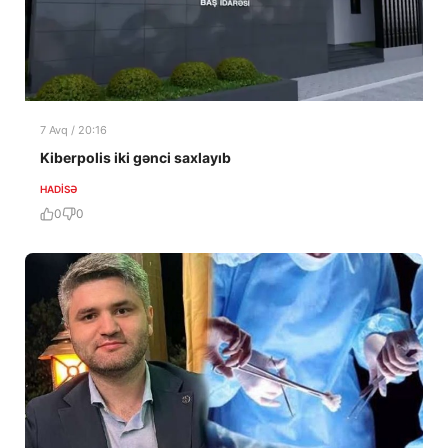
7 Avq / 20:16
Kiberpolis iki gənci saxlayıb
HADISƏ
0
0