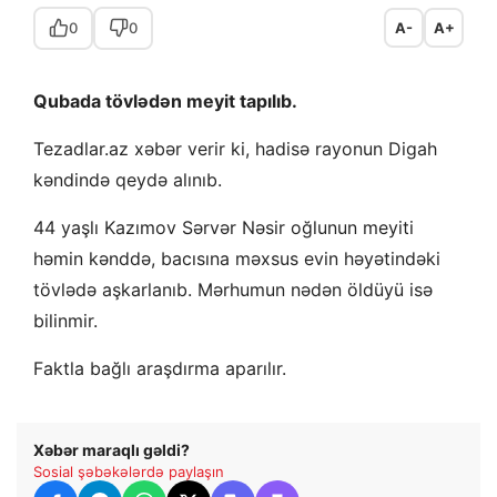
0
0
A-
A+
Qubada tövlədən meyit tapılıb.
Tezadlar.az xəbər verir ki, hadisə rayonun Digah
kəndində qeydə alınıb.
44 yaşlı Kazımov Sərvər Nəsir oğlunun meyiti
həmin kənddə, bacısına məxsus evin həyətindəki
tövlədə aşkarlanıb. Mərhumun nədən öldüyü isə
bilinmir.
Faktla bağlı araşdırma aparılır.
Xəbər maraqlı gəldi?
Sosial şəbəkələrdə paylaşın