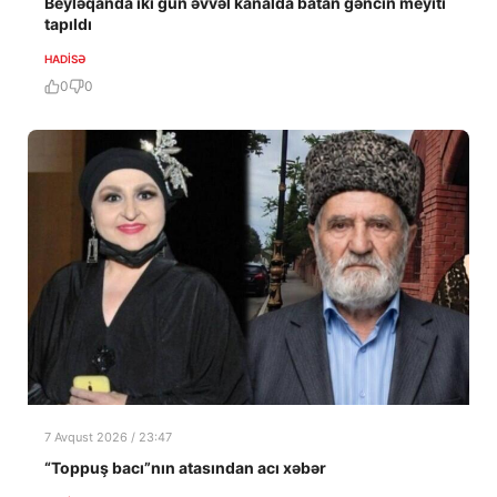
Beyləqanda iki gün əvvəl kanalda batan gəncin meyiti
tapıldı
HADISƏ
0
0
7 Avqust 2026 / 23:47
“Toppuş bacı”nın atasından acı xəbər