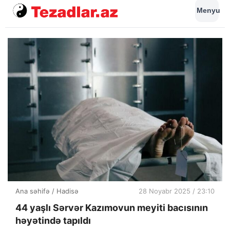
Menyu
Ana səhifə
/
Hadisə
28 Noyabr 2025 / 23:10
44 yaşlı Sərvər Kazımovun meyiti bacısının
həyətində tapıldı