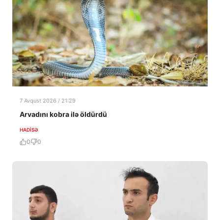
7 Avqust 2026 / 21:29
Arvadını kobra ilə öldürdü
HADISƏ
0
0