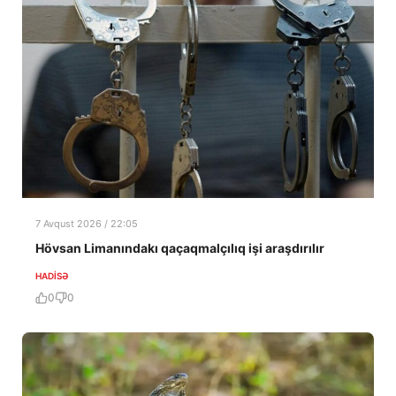
7 Avqust 2026 / 22:05
Hövsan Limanındakı qaçaqmalçılıq işi araşdırılır
HADISƏ
0
0