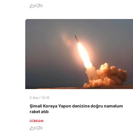
0
0
6 Avq / 13:16
Şimali Koreya Yapon dənizinə doğru naməlum
raket atıb
GÜNDƏM
0
0