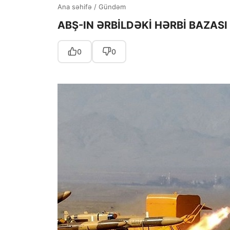
Ana səhifə
/
Gündəm
ABŞ-IN ƏRBİLDƏKİ HƏRBİ BAZAS
0
0