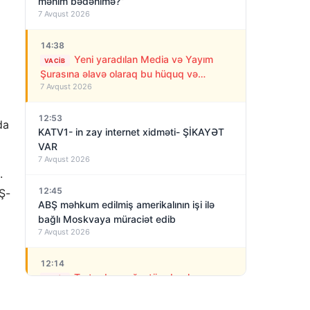
mənim bədənimə?”
7 Avqust 2026
14:38
Yeni yaradılan Media və Yayım
VACIB
Şurasına əlavə olaraq bu hüquq və
7 Avqust 2026
vəzifələr də verilib
12:53
da
KATV1- in zay internet xidməti- ŞİKAYƏT
VAR
7 Avqust 2026
.
12:45
BŞ-
ABŞ məhkum edilmiş amerikalının işi ilə
bağlı Moskvaya müraciət edib
7 Avqust 2026
12:14
.
Tərtərdə yanğın törədərək ər-
VACIB
arvadı öldürən qatil tutuldu- SON DƏQİQƏ
7 Avqust 2026