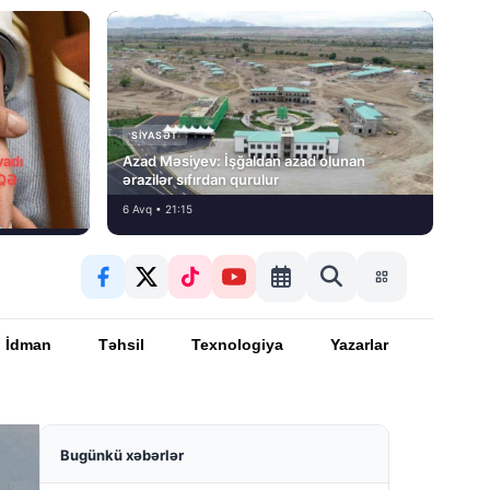
SIYASƏT
vadı
Azad Məsiyev: İşğaldan azad olunan
İQƏ
ərazilər sıfırdan qurulur
6 Avq • 21:15
İdman
Təhsil
Texnologiya
Yazarlar
Bugünkü xəbərlər