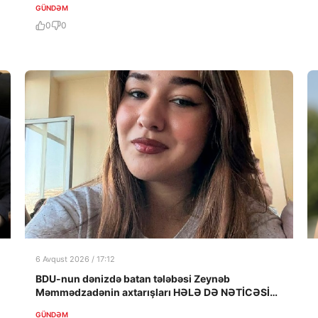
GÜNDƏM
0
0
6 Avqust 2026 / 17:12
BDU-nun dənizdə batan tələbəsi Zeynəb
Məmmədzadənin axtarışları HƏLƏ DƏ NƏTİCƏSİZ
QALIB!
GÜNDƏM