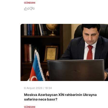
GÜNDƏM
0
0
6 Avqust 2026 / 18:34
Moskva Azərbaycan XİN rəhbərinin Ukrayna
səfərinə necə baxır?
GÜNDƏM