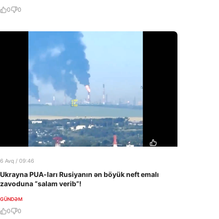
0
0
6 Avq / 09:46
Ukrayna PUA-ları Rusiyanın ən böyük neft emalı
zavoduna “salam verib”!
GÜNDƏM
0
0