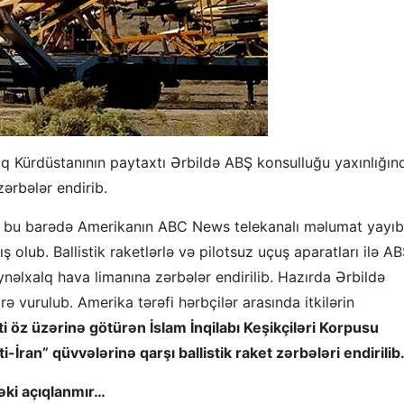
raq Kürdüstanının paytaxtı Ərbildə ABŞ konsulluğu yaxınlığın
ərbələr endirib.
,
bu barədə Amerikanın ABC News telekanalı məlumat yayıb
 olub. Ballistik raketlərlə və pilotsuz uçuş aparatları ilə A
ynəlxalq hava limanına zərbələr endirilib. Hazırda Ərbildə
ə vurulub. Amerika tərəfi hərbçilər arasında itkilərin
öz üzərinə götürən İslam İnqilabı Keşikçiləri Korpusu
ti-İran” qüvvələrinə qarşı ballistik raket zərbələri endirilib
əki açıqlanmır…