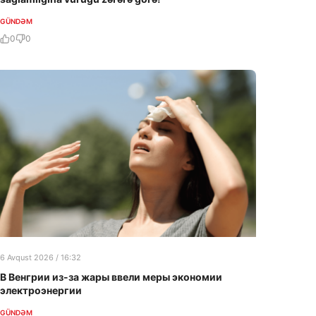
GÜNDƏM
0
0
6 Avqust 2026 / 16:32
В Венгрии из-за жары ввели меры экономии
электроэнергии
GÜNDƏM