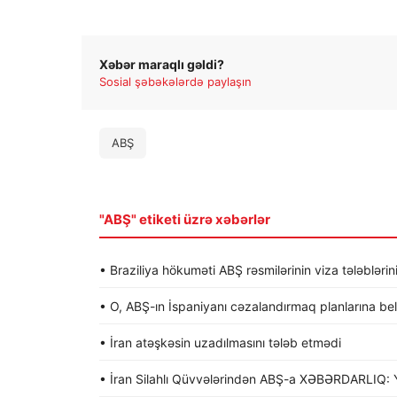
Xəbər maraqlı gəldi?
Sosial şəbəkələrdə paylaşın
ABŞ
"ABŞ" etiketi üzrə xəbərlər
• Braziliya hökuməti ABŞ rəsmilərinin viza tələblərin
• O, ABŞ-ın İspaniyanı cəzalandırmaq planlarına be
• İran atəşkəsin uzadılmasını tələb etmədi
• İran Silahlı Qüvvələrindən ABŞ-a XƏBƏRDARLIQ: Y