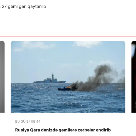
 27 gəmi geri qaytarılıb
BU GÜN / 08:44
Rusiya Qara dənizdə gəmilərə zərbələr endirib