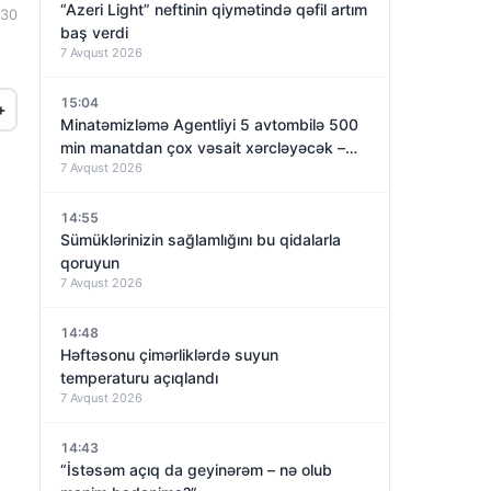
“Azeri Light” neftinin qiymətində qəfil artım
:30
baş verdi
7 Avqust 2026
15:04
+
Minatəmizləmə Agentliyi 5 avtombilə 500
min manatdan çox vəsait xərcləyəcək –
7 Avqust 2026
TENDER
14:55
Sümüklərinizin sağlamlığını bu qidalarla
qoruyun
7 Avqust 2026
14:48
Həftəsonu çimərliklərdə suyun
temperaturu açıqlandı
7 Avqust 2026
14:43
“İstəsəm açıq da geyinərəm – nə olub