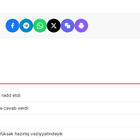
i rədd etdi
lə cavab verdi
üksək hazırlıq vəziyyətindəyik