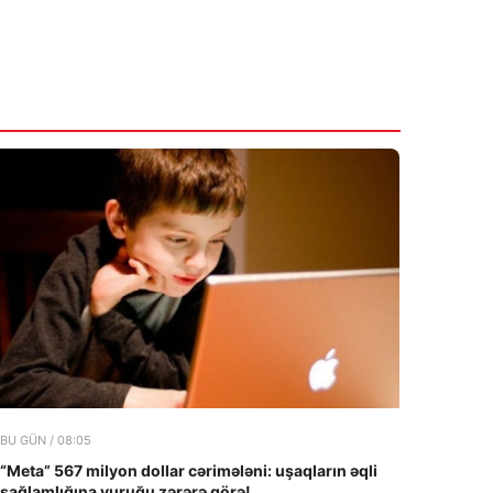
BU GÜN / 08:05
“Meta” 567 milyon dollar cərimələni: uşaqların əqli
sağlamlığına vuruğu zərərə görə!