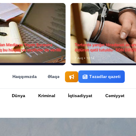
ılan Media və Yayım Şurasına
Tərtərdə yanğın törədərək ər-ar
q bu hüquq və vəzifələr də verilib
öldürən qatil tutuldu- SON DƏQ
7 Avq • 12:14
Haqqımızda
Əlaqə
Təzadlar qazeti
Dünya
Kriminal
İqtisadiyyat
Cəmiyyət