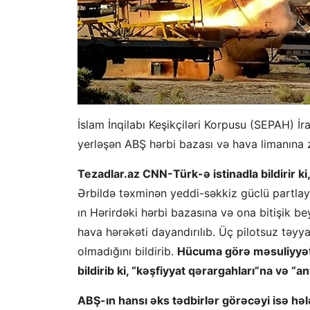
İslam İnqilabı Keşikçiləri Korpusu (SEPAH) İ
yerləşən ABŞ hərbi bazası və hava limanına z
Tezadlar.az CNN-Türk-ə istinadla bildirir ki
Ərbildə təxminən yeddi-səkkiz güclü partlayış
ın Hərirdəki hərbi bazasına və ona bitişik be
hava hərəkəti dayandırılıb. Üç pilotsuz təyyar
olmadığını bildirib.
Hücuma görə məsuliyyəti 
bildirib ki, “kəşfiyyat qərargahları”na və “an
ABŞ-ın hansı əks tədbirlər görəcəyi isə həl