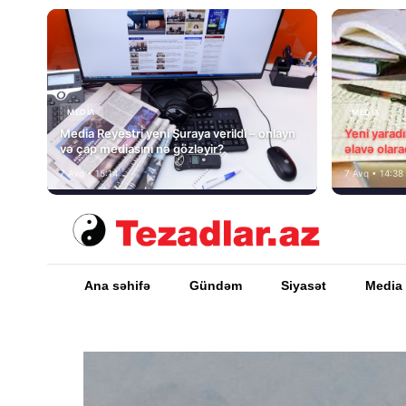
MEDİA
MEDİA
Media Reyestri yeni Şuraya verildi – onlayn
Yeni yarad
və çap mediasını nə gözləyir?
əlavə olara
7 Avq • 15:14
7 Avq • 14:38
Ana səhifə
Gündəm
Siyasət
Media