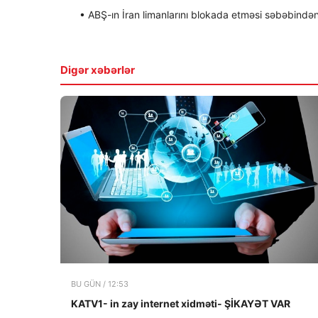
• ABŞ-ın İran limanlarını blokada etməsi səbəbindən
Digər xəbərlər
BU GÜN / 12:53
KATV1- in zay internet xidməti- ŞİKAYƏT VAR