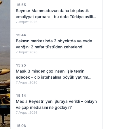
15:55
Seymur Məmmədovun daha bir plastik
əməliyyat qurbanı – bu dəfə Türkiyə əsilli
7 Avqust 2026
qadın
15:44
Bakının mərkəzində 3 obyektdə və evdə
yanğın: 2 nəfər tüstüdən zəhərləndi
7 Avqust 2026
15:25
Mask 3 mindən çox insanı işlə təmin
edəcək – cip istehsalına böyük yatırım
7 Avqust 2026
qoyur
15:14
Media Reyestri yeni Şuraya verildi – onlayn
və çap mediasını nə gözləyir?
7 Avqust 2026
15:06