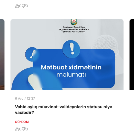
0
0
6 Avq / 12:37
Vahid aylıq müavinət: valideynlərin statusu niyə
vacibdir?
GÜNDƏM
0
0