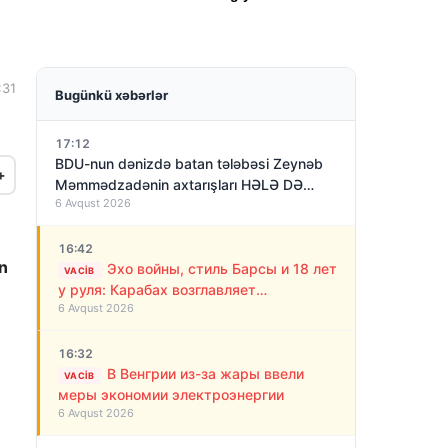
:31
Bugünkü xəbərlər
17:12
BDU-nun dənizdə batan tələbəsi Zeynəb
+
Məmmədzadənin axtarışları HƏLƏ DƏ
6 Avqust 2026
NƏTİCƏSİZ QALIB!
16:42
an
Эхо войны, стиль Барсы и 18 лет
VACIB
у руля: Карабах возглавляет
6 Avqust 2026
“азербайджанский Алекс Фергюсон”
16:32
В Венгрии из-за жары ввели
VACIB
меры экономии электроэнергии
6 Avqust 2026