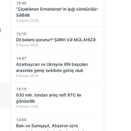
15:45
“Çiçəklənən Ermənistan”ın işığı söndürülür-
SƏBƏB
6 Avqust 2026
i
15:15
Dil beləmi qorunur?-ŞƏRH VƏ MÜLAHİZƏ
6 Avqust 2026
14:47
Azərbaycan və Ukrayna XİN başçıları
arasında geniş tərkibdə görüş olub
6 Avqust 2026
14:15
630 mln. tondan artıq neft BTC ilə
göndərilib
6 Avqust 2026
13:50
Bakı və Sumqayıt, Abşeron üzrə