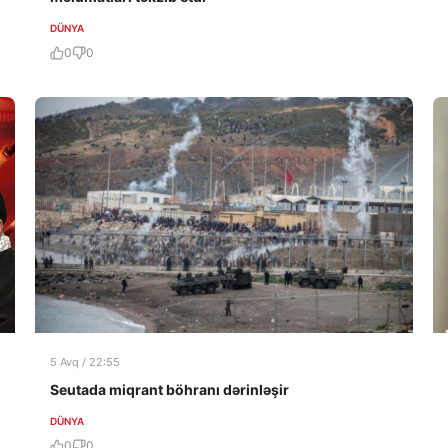
DÜNYA
0
0
5 Avq / 22:55
Seutada miqrant böhranı dərinləşir
DÜNYA
0
0