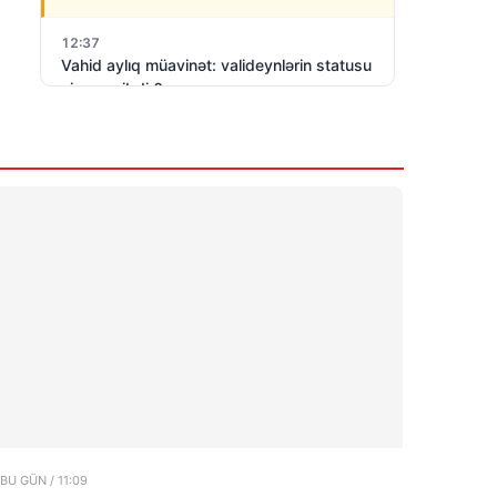
12:37
Vahid aylıq müavinət: valideynlərin statusu
niyə vacibdir?
6 Avqust 2026
12:10
Əlisa Nicatın 90 illiyinə alqış…
6 Avqust 2026
11:47
Tərtərdə ər-arvad yanaraq öldü-SƏBƏB
6 Avqust 2026
BU GÜN / 11:09