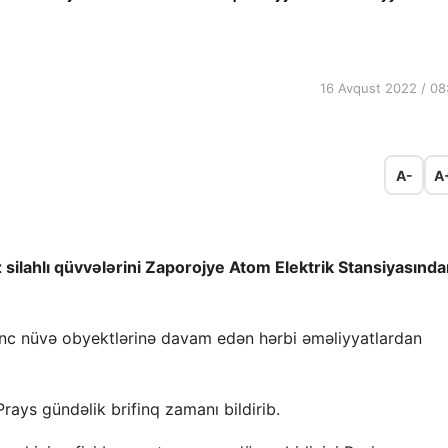
16 Avqust 2022 / 08
A-
A
 silahlı qüvvələrini Zaporojye Atom Elektrik Stansiyasınd
dinc nüvə obyektlərinə davam edən hərbi əməliyyatlardan
ays gündəlik brifinq zamanı bildirib.