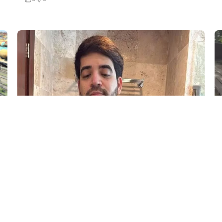
5 Avq / 21:26
TikTok canlı yayımında güllələndi
DÜNYA
0
0