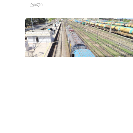
0
0
5 Avq / 22:19
Rusiyadan Ermənistana buğda göndərilir
DÜNYA
0
0