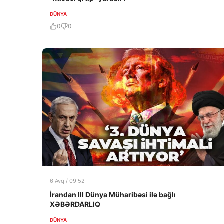
DÜNYA
0
0
6 Avq / 09:52
İrandan III Dünya Müharibəsi ilə bağlı
XƏBƏRDARLIQ
DÜNYA