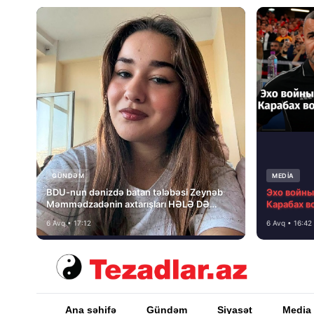
GÜNDƏM
MEDİA
BDU-nun dənizdə batan tələbəsi Zeynəb
Эхо войны,
Məmmədzadənin axtarışları HƏLƏ DƏ
Карабах в
NƏTİCƏSİZ QALIB!
Алекс Фе
6 Avq • 17:12
6 Avq • 16:42
Ana səhifə
Gündəm
Siyasət
Media