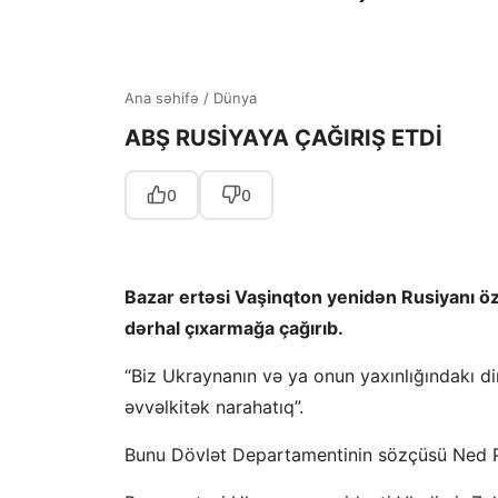
Ana səhifə
/
Dünya
ABŞ RUSİYAYA ÇAĞIRIŞ ETDİ
0
0
Bazar ertəsi Vaşinqton yenidən Rusiyanı öz
dərhal çıxarmağa çağırıb.
“Biz Ukraynanın və ya onun yaxınlığındakı 
əvvəlkitək narahatıq”.
Bunu Dövlət Departamentinin sözçüsü Ned Pr