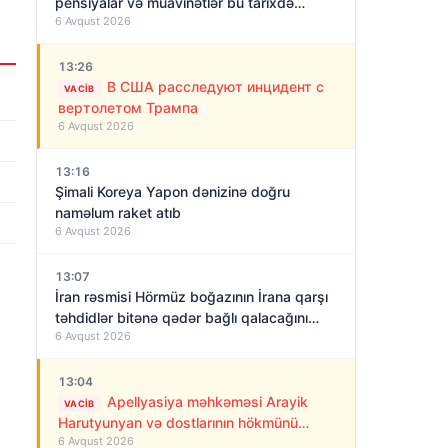
pensiyalar və müavinətlər bu tarixdə
6 Avqust 2026
veriləcək
13:26
В США расследуют инцидент с
VACIB
вертолетом Трампа
6 Avqust 2026
13:16
Şimali Koreya Yapon dənizinə doğru
naməlum raket atıb
6 Avqust 2026
13:07
İran rəsmisi Hörmüz boğazının İrana qarşı
təhdidlər bitənə qədər bağlı qalacağını
6 Avqust 2026
deyir
13:04
Apellyasiya məhkəməsi Arayik
VACIB
Harutyunyan və dostlarının hökmünü
6 Avqust 2026
qüvvədə saxladı!