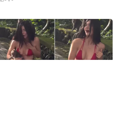
5 Avq / 21:08
Vəhşi meymun fenomenə hücum etdi
DÜNYA
0
0