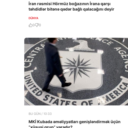
İran rəsmisi Hörmüz boğazının İrana qarşı
təhdidlər bitənə qədər bağlı qalacağını deyir
DÜNYA
0
0
BU GÜN / 10:33
MKİ Kubada əməliyyatları genişləndirmək üçün
“xüsusi qrup” yaradır?