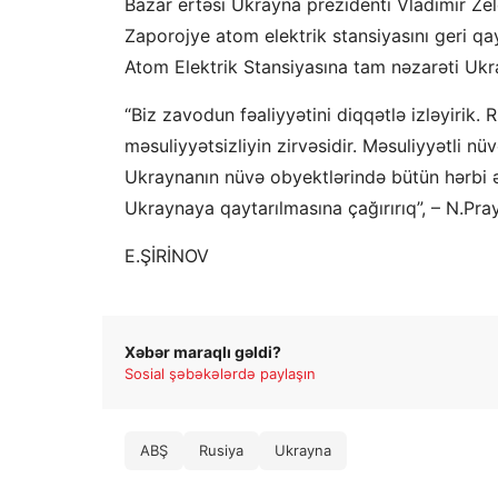
Bazar ertəsi Ukrayna prezidenti Vladimir Zel
Zaporojye atom elektrik stansiyasını geri q
Atom Elektrik Stansiyasına tam nəzarəti Uk
“Biz zavodun fəaliyyətini diqqətlə izləyirik. 
məsuliyyətsizliyin zirvəsidir. Məsuliyyətli n
Ukraynanın nüvə obyektlərində bütün hərbi ə
Ukraynaya qaytarılmasına çağırırıq”, – N.Pra
E.ŞİRİNOV
Xəbər maraqlı gəldi?
Sosial şəbəkələrdə paylaşın
ABŞ
Rusiya
Ukrayna