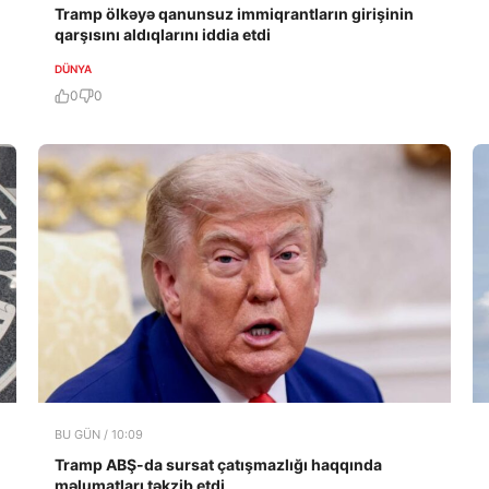
Tramp ölkəyə qanunsuz immiqrantların girişinin
qarşısını aldıqlarını iddia etdi
DÜNYA
0
0
BU GÜN / 10:09
Tramp ABŞ-da sursat çatışmazlığı haqqında
məlumatları təkzib etdi