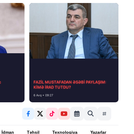
с
FAZİL MUSTAFADAN ƏSƏBİ PAYLAŞIM:
KİMƏ İRAD TUTDU?
6 Avq • 09:27
İdman
Təhsil
Texnologiya
Yazarlar