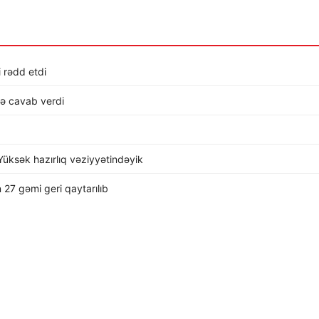
i rədd etdi
lə cavab verdi
üksək hazırlıq vəziyyətindəyik
 27 gəmi geri qaytarılıb