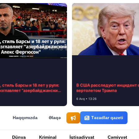
 стиль Барсы и 18 лет у руля:
В США расследуют инцидент 
озглавляет “азербайджанский
вертолетом Трампа
ргюсон”
6 Avq • 13:26
Haqqımızda
Əlaqə
Təzadlar qazeti
Dünya
Kriminal
İqtisadiyyat
Cəmiyyət