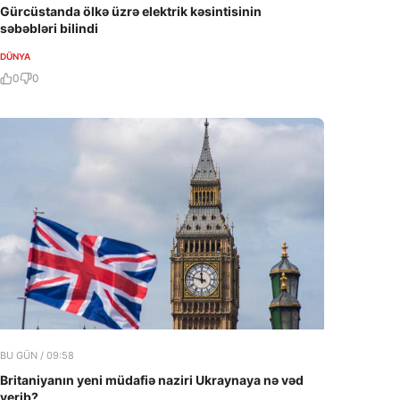
Gürcüstanda ölkə üzrə elektrik kəsintisinin
səbəbləri bilindi
DÜNYA
0
0
BU GÜN / 09:58
Britaniyanın yeni müdafiə naziri Ukraynaya nə vəd
verib?