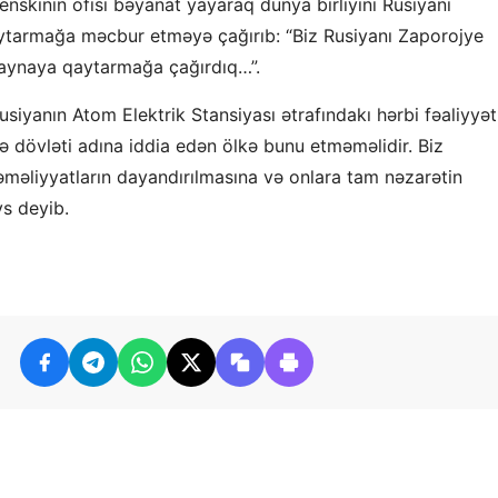
enskinin ofisi bəyanat yayaraq dünya birliyini Rusiyanı
aytarmağa məcbur etməyə çağırıb: “Biz Rusiyanı Zaporojye
raynaya qaytarmağa çağırdıq…”.
Rusiyanın Atom Elektrik Stansiyası ətrafındakı hərbi fəaliyyət
üvə dövləti adına iddia edən ölkə bunu etməməlidir. Biz
məliyyatların dayandırılmasına və onlara tam nəzarətin
ys deyib.