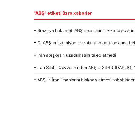
"ABŞ" etiketi üzrə xəbərlər
• Braziliya hökuməti ABŞ rəsmilərinin viza tələblərin
• O, ABŞ-ın İspaniyanı cəzalandırmaq planlarına be
• İran atəşkəsin uzadılmasını tələb etmədi
• İran Silahlı Qüvvələrindən ABŞ-a XƏBƏRDARLIQ: Y
• ABŞ-ın İran limanlarını blokada etməsi səbəbindən