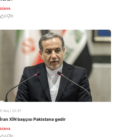
DÜNYA
0
0
5 Avq / 22:37
İran XİN başçısı Pakistana gedir
DÜNYA
0
0