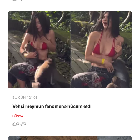
BU GÜN / 21:08
Vəhşi meymun fenomenə hücum etdi
DÜNYA
0
0