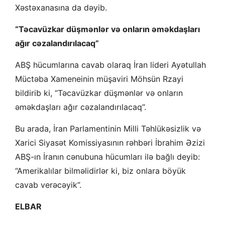
Xəstəxanasına da dəyib.
“Təcavüzkar düşmənlər və onların əməkdaşları
ağır cəzalandırılacaq”
ABŞ hücumlarına cavab olaraq İran lideri Ayətullah
Müctəba Xameneinin müşaviri Möhsün Rzayi
bildirib ki, “Təcavüzkar düşmənlər və onların
əməkdaşları ağır cəzalandırılacaq”.
Bu arada, İran Parlamentinin Milli Təhlükəsizlik və
Xarici Siyasət Komissiyasının rəhbəri İbrahim Əzizi
ABŞ-ın İranın cənubuna hücumları ilə bağlı deyib:
“Amerikalılar bilməlidirlər ki, biz onlara böyük
cavab verəcəyik”.
ELBAR