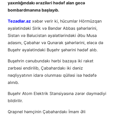
yaxınlığındakı əraziləri hədəf alan gecə
bombardmanına başlayıb.
Tezadlar.az
xəbər verir ki, hücumlar Hörmüzqan
əyalətindəki Sirik və Bəndər Abbas şəhərlərini,
Sistan və Bəlucistan əyalətlərindəki Əbu Musa
adasını, Çabahar və Qunarak şəhərlərini, eləcə də
Buşehr əyalətindəki Buşehr şəhərini hədəf alıb.
Buşehrin cənubundakı hərbi bazaya iki raket
zərbəsi endirilib, Çabahardakı iki dəniz
nəqliyyatının idarə olunması qülləsi isə hədəfə
alınıb.
Buşehr Atom Elektrik Stansiyasına zərər dəymədiyi
bildirilir.
Qrapnel həmçinin Çabahardakı İmam Əli