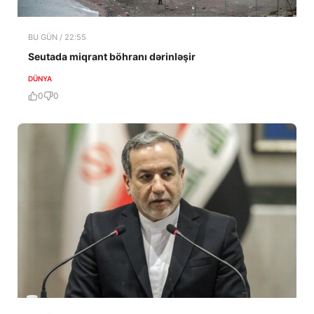
BU GÜN / 22:55
Seutada miqrant böhranı dərinləşir
DÜNYA
0
0