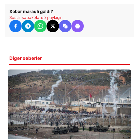
Xəbər maraqlı gəldi?
Sosial şəbəkələrdə paylaşın
Digər xəbərlər