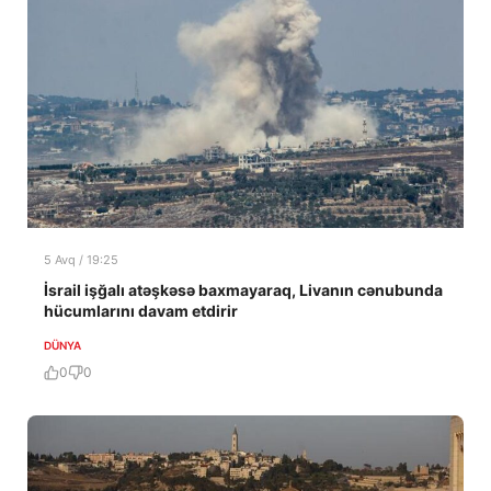
5 Avq / 19:25
İsrail işğalı atəşkəsə baxmayaraq, Livanın cənubunda
hücumlarını davam etdirir
DÜNYA
0
0