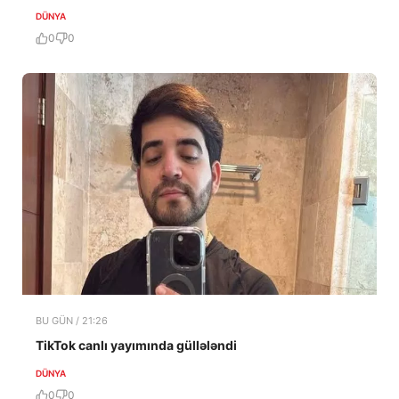
DÜNYA
0
0
BU GÜN / 21:26
TikTok canlı yayımında güllələndi
DÜNYA
0
0