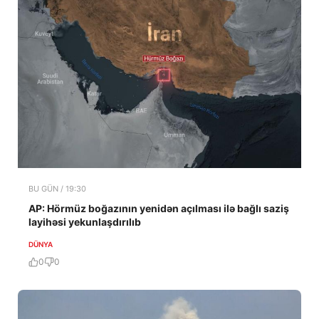
BU GÜN / 19:30
AP: Hörmüz boğazının yenidən açılması ilə bağlı saziş
layihəsi yekunlaşdırılıb
DÜNYA
0
0