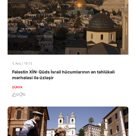
5 Avq / 19:13
Fələstin XİN: Qüds İsrail hücumlarının ən təhlükəli
mərhələsi ilə üzləşir
DÜNYA
0
0