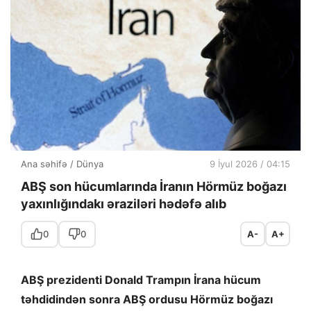
Ana səhifə
/
Dünya
9 İyul 2026 / 04:15
ABŞ son hücumlarında İranın Hörmüz boğazı
yaxınlığındakı əraziləri hədəfə alıb
0
0
A-
A+
ABŞ prezidenti Donald Trampın İrana hücum
təhdidindən sonra ABŞ ordusu Hörmüz boğazı