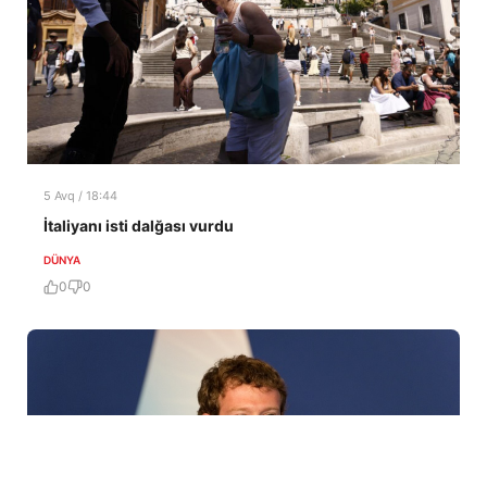
5 Avq / 18:44
İtaliyanı isti dalğası vurdu
DÜNYA
0
0