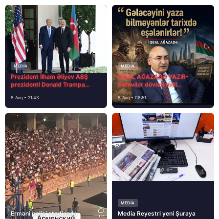
MEDİA
MEDİA
Prezident İlham Əliyev ABŞ
İQBAL AĞAZADƏ YAZIR-
prezidenti Donald Trampa
Səfəvilər dövləti milli
məktubunda yazıb ki…
dövlətdirmi?
8 Avq • 21:43
8 Avq • 08:51
MEDİA
Erməni polisi stadionda
Media Reyestri yeni Şuraya