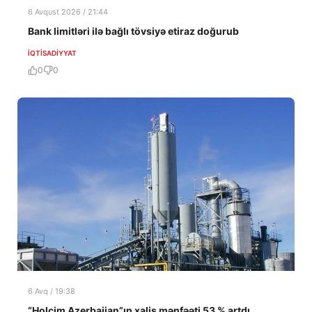
6 Avqust 2026 / 21:44
Bank limitləri ilə bağlı tövsiyə etiraz doğurub
İQTISADIYYAT
0
0
6 Avq / 19:38
“Holcim Azerbaijan”ın xalis mənfəəti 53 % artdı