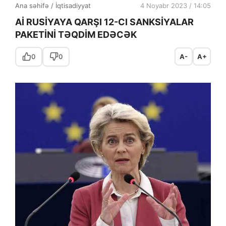
Ana səhifə
/
İqtisadiyyat
4 Noyabr 2023 / 14:05
Aİ RUSİYAYA QARŞI 12-CI SANKSİYALAR
PAKETİNİ TƏQDİM EDƏCƏK
0
0
A-
A+