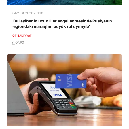
7 Avqust 2026 / 11:18
“Bu layihənin uzun illər əngəllənməsində Rusiyanın
regiondakı maraqları böyük rol oynayıb”
İQTISADIYYAT
0
0