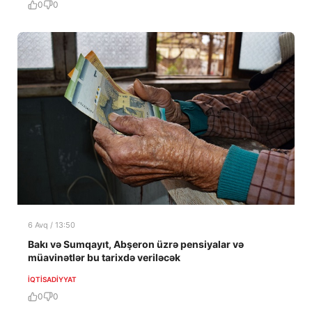
0
0
6 Avq / 13:50
Bakı və Sumqayıt, Abşeron üzrə pensiyalar və
müavinətlər bu tarixdə veriləcək
İQTISADIYYAT
0
0