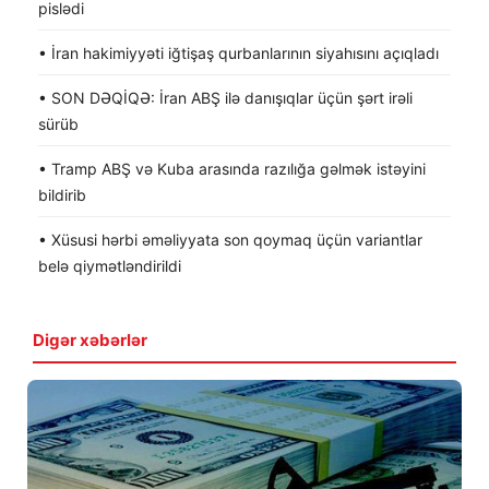
pislədi
• İran hakimiyyəti iğtişaş qurbanlarının siyahısını açıqladı
• SON DƏQİQƏ: İran ABŞ ilə danışıqlar üçün şərt irəli
sürüb
• Tramp ABŞ və Kuba arasında razılığa gəlmək istəyini
bildirib
• Xüsusi hərbi əməliyyata son qoymaq üçün variantlar
belə qiymətləndirildi
Digər xəbərlər