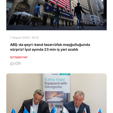
7 Avqust 2026 / 18:02
ABŞ-da qeyri-kənd təsərrüfatı məşğulluğunda
sürpriz! İyul ayında 23 min iş yeri azalıb
İQTISADIYYAT
0
0