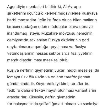
Agentliyin mənbələri bildirir ki, Aİ Avropa
şirkətlərini üçüncü ölkələrlə müqavilələrə Rusiyaya
hərbi məqsədlər üçün istifadə oluna bilən malların
ixracını qadağan edən müddəalar əlavə etməyə
inandırmaq istəyir. Müzakirə mövzusu həmçinin
cəmiyyətdə saxlanılan Rusiya aktivlərinin geri
qaytarılmasına qadağa qoyulması və Rusiya
vətəndaşlarının həssas sektorlarda fəaliyyətinin
məhdudlaşdırılması məsələsi olub.
Rusiya neftinin qiymətinin yuxarı həddi məsələsi də
icmaya üzv ölkələrin və onların tərəfdaşlarının
gündəmindədir. Qeyd edildiyi kimi, tərəflər bu
tədbirə daha effektiv riayət olunması variantlarını
araşdırırlar. Xüsusilə, neftin qiymətinin
formalaşmasında şəffaflığın artırılması və sanksiya