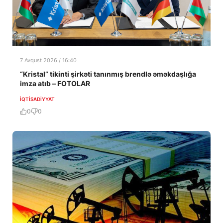
7 Avqust 2026 / 16:40
“Kristal” tikinti şirkəti tanınmış brendlə əməkdaşlığa
imza atıb – FOTOLAR
İQTISADIYYAT
0
0