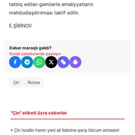
tətbiq edilən gəmilərlə əməliyyatların
məhdudlaşdırılması təklif edilir.
E.ŞİRİNOV
Xəbər maraqlı gəldi?
Sosial şəbəkələrdə paylaşın
Çin
Rusiya
"Çin" etiketi üzrə xəbərlər
• Çin İsrailin İranın yeni ali liderinə qarşı hücum etməsini