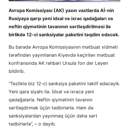
Avropa Komissiyası (AK) yaxın vaxtlarda Aİ-nin
Rusiyaya qarşı yeni idxal və ixrac qadağaları və
neftin qiymətinin tavanının sərtləşdirilməsi ilə
birlikdə 12-ci sanksiyalar paketini təqdim edəcək.
Bu barədə Avropa Komissiyasının mətbuat xidməti
tərəfindən yayımlanan Kiyevdə keçirilən mətbuat
konfransında AK rəhbəri Ursula fon der Leyen
bildirib.
“Tezliklə biz 12-ci sanksiya paketini təklif edəcəyik.
Yeni qara siyahı ilə. İdxal və ixraca yeni
qadağalarla. Neftin qiymətinin tavanını
sərtləşdirmək üçün tədbirlərlə. Həm də
sanksiyalardan yayınmaq üçün daha sərt
tədbirlərlə”, – o deyib.