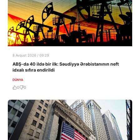
8 Avqust 2026 / 09:29
ABŞ-da 40 ildə bir ilk: Səudiyyə Ərəbistanının neft
idxalı sıfıra endirildi
DÜNYA
0
0