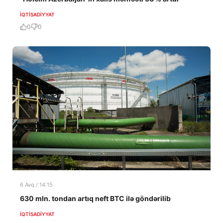
İQTISADIYYAT
0
0
6 Avq / 14:15
630 mln. tondan artıq neft BTC ilə göndərilib
İQTISADIYYAT