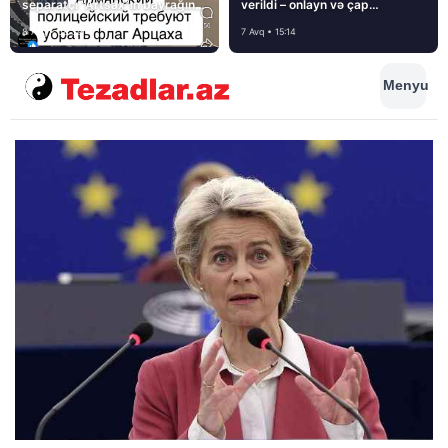
separatçı “Artsax”ın bayrağını
verildi – onlayn və çap
müsadirə etdi və…
mediasını nə gözləyir?
8 Avq • 08:39
7 Avq • 15:14
Menyu