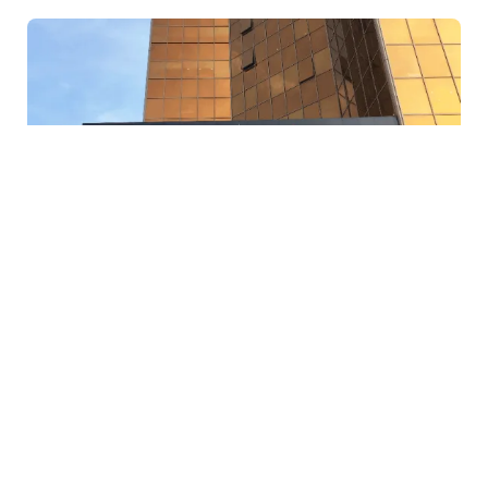
5 Avq / 23:12
Mərkəzi Bank bu şirkətin lisenziyasını ləğv etdi
İQTISADIYYAT
0
0