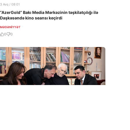
3 Avq / 08:01
“AzerGold” Bakı Media Mərkəzinin təşkilatçılığı ilə
Daşkəsəndə kino seansı keçirdi
MƏDƏNIYYƏT
0
0
31 İyl / 14:44