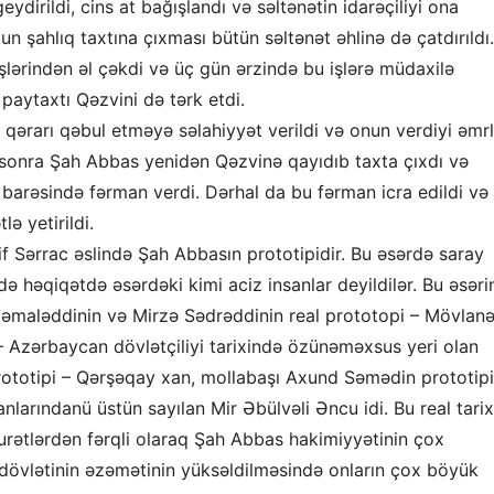
eydirildi, cins at bağışlandı və səltənətin idarəçiliyi ona
zun şahlıq taxtına çıxması bütün səltənət əhlinə də çatdırıldı.
şlərindən əl çəkdi və üç gün ərzində bu işlərə müdaxilə
t paytaxtı Qəzvini də tərk etdi.
n qərarı qəbul etməyə səlahiyyət verildi və onun verdiyi əmr
n sonra Şah Abbas yenidən Qəzvinə qayıdıb taxta çıxdı və
i barəsində fərman verdi. Dərhal da bu fərman icra edildi və
ə yetirildi.
 Sərrac əslində Şah Abbasın prototipidir. Bu əsərdə saray
 də həqiqətdə əsərdəki kimi aciz insanlar deyildilər. Bu əsəri
əmaləddinin və Mirzə Sədrəddinin real prototopi – Mövlan
– Azərbaycan dövlətçiliyi tarixində özünəməxsus yeri olan
totipi – Qərşəqay xan, mollabaşı Axund Səmədin prototipi
nlarındanü üstün sayılan Mir Əbülvəli Əncu idi. Bu real tarix
urətlərdən fərqli olaraq Şah Abbas hakimiyyətinin çox
vi dövlətinin əzəmətinin yüksəldilməsində onların çox böyük