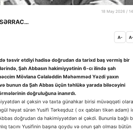
18 May 2026 / 14
 SƏRRAC…
A-
A
 təsvir etdiyi hadisə doğrudan da tarixd baş vermiş bir
nlərində, Şah Abbasın hakimiyyətinin 6-cı ilində şah
münəccim Mövlana Cəlaləddin Məhəmməd Yəzdi yaxın
 və bunun da Şah Abbas üçün təhlükə yarada biləcəyini
rmələrinin doğruluğuna inanırdı.
miyyətdən əl çəksin və taxta günahkar birisi müvəqqəti olar
 yüngül həyat sürən Yusifi Tərkeşduz ( ox qabları tikən adam) id
 Abbas doğrudan da hakimiyyətdən əl çəkdi. Bununla bağlı b
ahlıq tacını Yusifinin başına qoydu və onun şah olması bütün