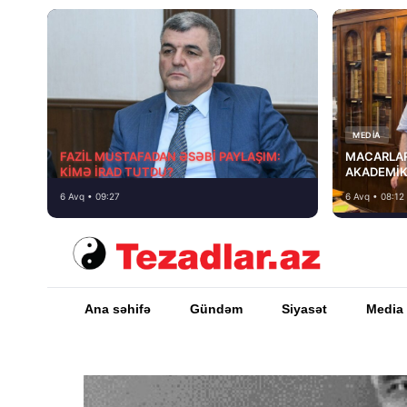
MEDİA
FAZİL MUSTAFADAN ƏSƏBİ PAYLAŞIM:
MACARLAR
KİMƏ İRAD TUTDU?
AKADEMİK
6 Avq • 09:27
6 Avq • 08:12
Ana səhifə
Gündəm
Siyasət
Media