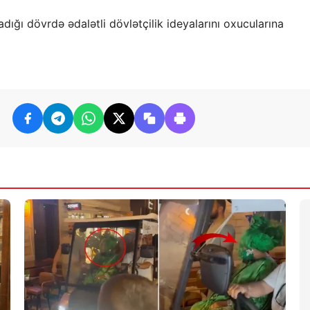
ığı dövrdə ədalətli dövlətçilik ideyalarını oxucularına