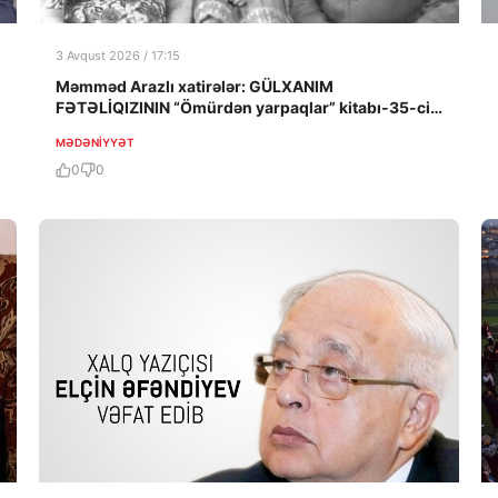
3 Avqust 2026 / 17:15
Məmməd Arazlı xatirələr: GÜLXANIM
FƏTƏLİQIZININ “Ömürdən yarpaqlar” kitabı-35-ci
HİSSƏ
MƏDƏNIYYƏT
0
0