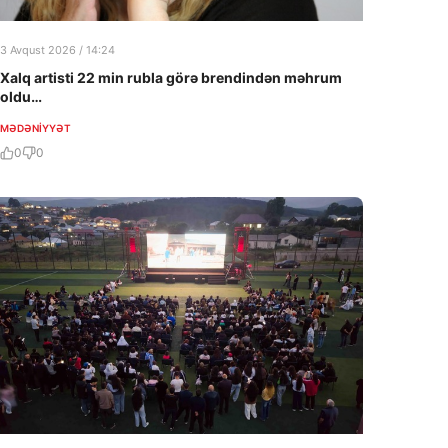
3 Avqust 2026 / 14:24
Xalq artisti 22 min rubla görə brendindən məhrum
oldu…
MƏDƏNIYYƏT
0
0