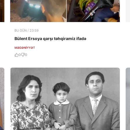
BU GÜN / 23:59
Bülent Ersoya qarşı təhqiramiz ifadə
MƏDƏNIYYƏT
0
0