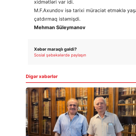
xidmətləri var idi.
M.F.Axundov isə tarixi müraciət etməklə yaşad
çatdırmaq istəmişdi.
Mehman Süleymanov
Xəbər maraqlı gəldi?
Sosial şəbəkələrdə paylaşın
Digər xəbərlər