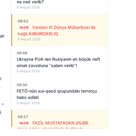
nə vəd verib?
6 Avqust 2026
09:52
İrandan III Dünya Müharibəsi ilə
VACIB
bağlı XƏBƏRDARLIQ
lər
6 Avqust 2026
09:46
Ukrayna PUA-ları Rusiyanın ən böyük neft
emalı zavoduna “salam verib”!
6 Avqust 2026
n
09:30
ə
FETÖ-nün sui-qəsd qrupundakı terrorçu
həbs edildi
 –
6 Avqust 2026
i
09:27
FAZİL MUSTAFADAN ƏSƏBİ
VACIB
PAYLAŞIM: KİMƏ İRAD TUTDU?
6 Avqust 2026