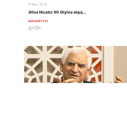
6 Avq / 12:10
Əlisa Nicatın 90 illiyinə alqış…
MƏDƏNIYYƏT
0
0
2 Avq / 14:47