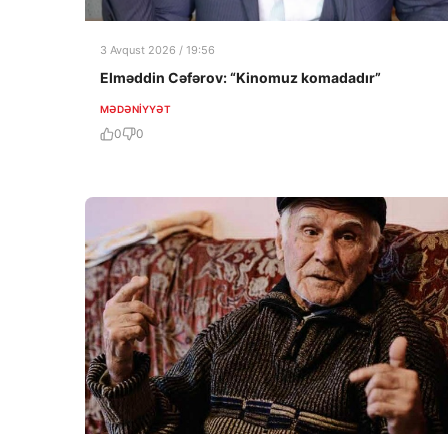
3 Avqust 2026 / 19:56
Elməddin Cəfərov: “Kinomuz komadadır”
MƏDƏNIYYƏT
0
0