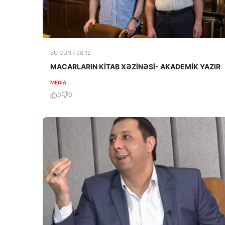
BU GÜN / 08:12
MACARLARIN KİTAB XƏZİNƏSİ- AKADEMİK YAZIR
MEDİA
0
0