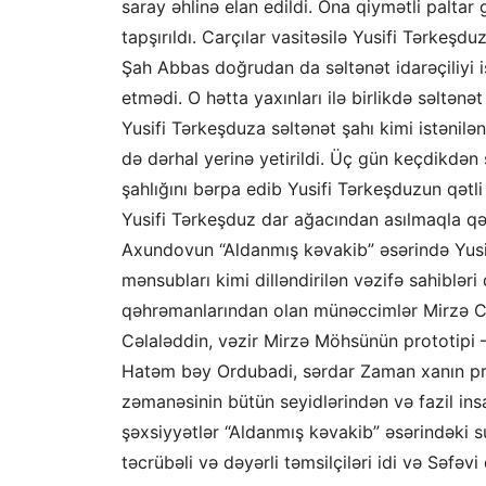
saray əhlinə elan edildi. Ona qiymətli paltar g
tapşırıldı. Carçılar vasitəsilə Yusifi Tərkeşdu
Şah Abbas doğrudan da səltənət idarəçiliyi i
etmədi. O hətta yaxınları ilə birlikdə səltənə
Yusifi Tərkeşduza səltənət şahı kimi istənilə
də dərhal yerinə yetirildi. Üç gün keçdikdə
şahlığını bərpa edib Yusifi Tərkeşduzun qətl
Yusifi Tərkeşduz dar ağacından asılmaqla qətl
Axundovun “Aldanmış kəvakib” əsərində Yusif
mənsubları kimi dilləndirilən vəzifə sahibləri
qəhrəmanlarından olan münəccimlər Mirzə C
Cəlaləddin, vəzir Mirzə Möhsünün prototipi 
Hatəm bəy Ordubadi, sərdar Zaman xanın pro
zəmanəsinin bütün seyidlərindən və fazil insa
şəxsiyyətlər “Aldanmış kəvakib” əsərindəki s
təcrübəli və dəyərli təmsilçiləri idi və Səfə