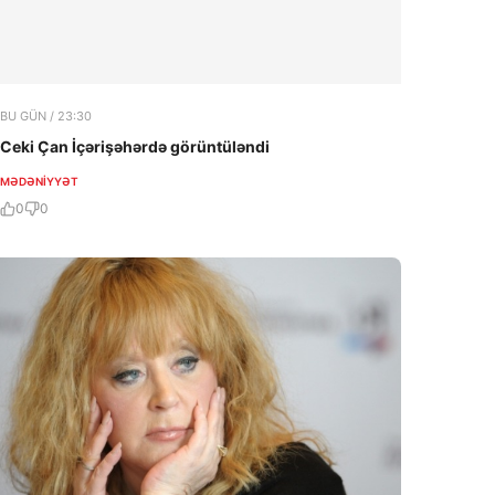
BU GÜN / 23:30
Ceki Çan İçərişəhərdə görüntüləndi
MƏDƏNIYYƏT
0
0