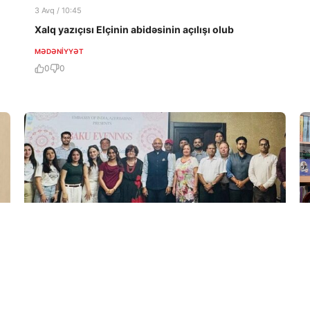
3 Avq / 10:45
Xalq yazıçısı Elçinin abidəsinin açılışı olub
MƏDƏNIYYƏT
0
0
1 Avq / 14:30