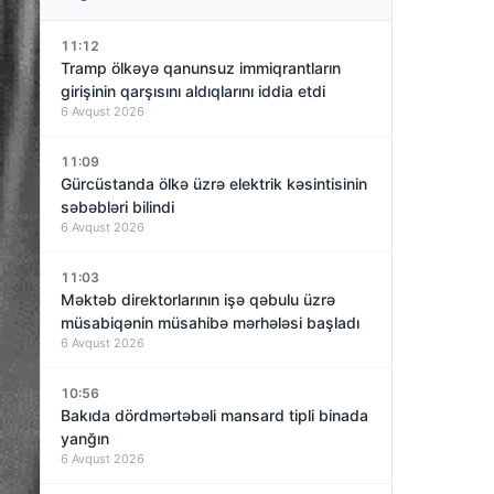
11:12
Tramp ölkəyə qanunsuz immiqrantların
girişinin qarşısını aldıqlarını iddia etdi
6 Avqust 2026
11:09
Gürcüstanda ölkə üzrə elektrik kəsintisinin
səbəbləri bilindi
6 Avqust 2026
11:03
Məktəb direktorlarının işə qəbulu üzrə
müsabiqənin müsahibə mərhələsi başladı
6 Avqust 2026
10:56
Bakıda dördmərtəbəli mansard tipli binada
yanğın
6 Avqust 2026