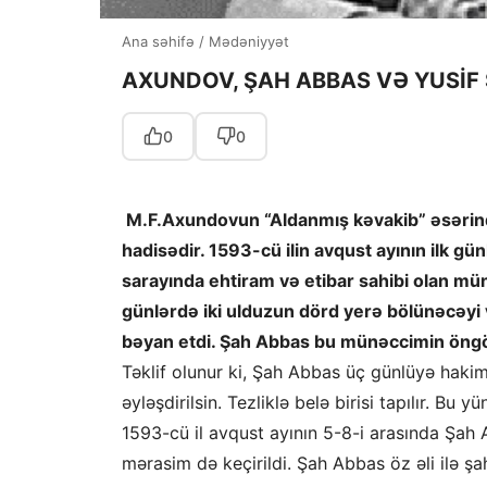
Ana səhifə
/
Mədəniyyət
AXUNDOV, ŞAH ABBAS VƏ YUSİF
0
0
M.F.Axundovun “Aldanmış kəvakib” əsərində
hadisədir. 1593-cü ilin avqust ayının ilk gü
sarayında ehtiram və etibar sahibi olan 
günlərdə iki ulduzun dörd yerə bölünəcəyi
bəyan etdi. Şah Abbas bu münəccimin öngö
Təklif olunur ki, Şah Abbas üç günlüyə haki
əyləşdirilsin. Tezliklə belə birisi tapılır. Bu
1593-cü il avqust ayının 5-8-i arasında Şah
mərasim də keçirildi. Şah Abbas öz əli ilə ş