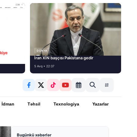
DÜNYA
rkiye
İran XİN başçısı Pakistana gedir
5 Avq • 22:37
İdman
Təhsil
Texnologiya
Yazarlar
Bugünkü xəbərlər