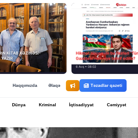
IN KİTAB XƏZİNƏSİ-
Hikmət Hacıyevin bu fikirləri “Tü
 YAZIR
Gazetesi”ndə niyə təhrif edilib?
6 Avq • 08:02
Haqqımızda
Əlaqə
Təzadlar qazeti
Dünya
Kriminal
İqtisadiyyat
Cəmiyyət