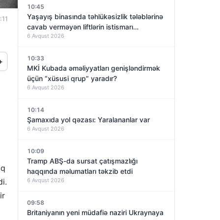
10:45
Yaşayış binasında təhlükəsizlik tələblərinə
:11
cavab verməyən liftlərin istismarı
6 Avqust 2026
dayandırıldı – VİDEO
10:33
+
MKİ Kubada əməliyyatları genişləndirmək
üçün “xüsusi qrup” yaradır?
6 Avqust 2026
10:14
Şamaxıda yol qəzası: Yaralananlar var
6 Avqust 2026
10:09
Tramp ABŞ-da sursat çatışmazlığı
aq
haqqında məlumatları təkzib etdi
i.
6 Avqust 2026
ir
09:58
Britaniyanın yeni müdafiə naziri Ukraynaya