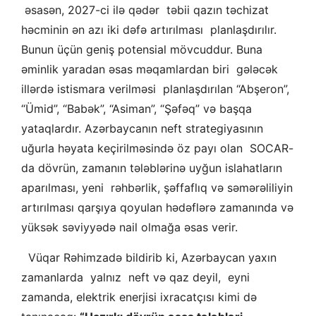
əsasən, 2027-ci ilə qədər təbii qazın təchizat
həcminin ən azı iki dəfə artırılması planlaşdırılır.
Bunun üçün geniş potensial mövcuddur. Buna
əminlik yaradan əsas məqamlardan biri gələcək
illərdə istismara verilməsi planlaşdırılan “Abşeron”,
“Ümid”, “Babək”, “Asiman”, “Şəfəq” və başqa
yataqlardır. Azərbaycanın neft strategiyasının
uğurla həyata keçirilməsində öz payı olan SOCAR-
da dövrün, zamanın tələblərinə uyğun islahatların
aparılması, yeni rəhbərlik, şəffaflıq və səmərəliliyin
artırılması qarşıya qoyulan hədəflərə zamanında və
yüksək səviyyədə nail olmağa əsas verir.
Vüqar Rəhimzadə bildirib ki, Azərbaycan yaxın
zamanlarda yalnız neft və qaz deyil, eyni
zamanda, elektrik enerjisi ixracatçısı kimi də