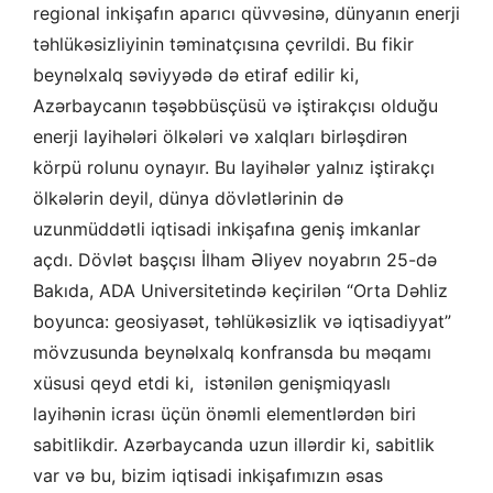
regional inkişafın aparıcı qüvvəsinə, dünyanın enerji
təhlükəsizliyinin təminatçısına çevrildi. Bu fikir
beynəlxalq səviyyədə də etiraf edilir ki,
Azərbaycanın təşəbbüsçüsü və iştirakçısı olduğu
enerji layihələri ölkələri və xalqları birləşdirən
körpü rolunu oynayır. Bu layihələr yalnız iştirakçı
ölkələrin deyil, dünya dövlətlərinin də
uzunmüddətli iqtisadi inkişafına geniş imkanlar
açdı. Dövlət başçısı İlham Əliyev noyabrın 25-də
Bakıda, ADA Universitetində keçirilən “Orta Dəhliz
boyunca: geosiyasət, təhlükəsizlik və iqtisadiyyat”
mövzusunda beynəlxalq konfransda bu məqamı
xüsusi qeyd etdi ki, istənilən genişmiqyaslı
layihənin icrası üçün önəmli elementlərdən biri
sabitlikdir. Azərbaycanda uzun illərdir ki, sabitlik
var və bu, bizim iqtisadi inkişafımızın əsas