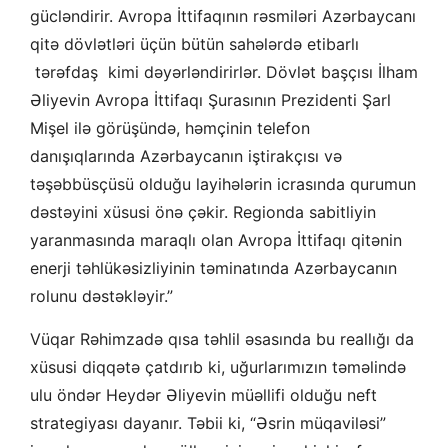
gücləndirir. Avropa İttifaqının rəsmiləri Azərbaycanı
qitə dövlətləri üçün bütün sahələrdə etibarlı
tərəfdaş kimi dəyərləndirirlər. Dövlət başçısı İlham
Əliyevin Avropa İttifaqı Şurasının Prezidenti Şarl
Mişel ilə görüşündə, həmçinin telefon
danışıqlarında Azərbaycanın iştirakçısı və
təşəbbüsçüsü olduğu layihələrin icrasında qurumun
dəstəyini xüsusi önə çəkir. Regionda sabitliyin
yaranmasında maraqlı olan Avropa İttifaqı qitənin
enerji təhlükəsizliyinin təminatında Azərbaycanın
rolunu dəstəkləyir.”
Vüqar Rəhimzadə qısa təhlil əsasında bu reallığı da
xüsusi diqqətə çatdırıb ki, uğurlarımızın təməlində
ulu öndər Heydər Əliyevin müəllifi olduğu neft
strategiyası dayanır. Təbii ki, “Əsrin müqaviləsi”