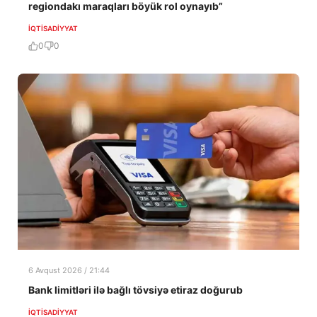
regiondakı maraqları böyük rol oynayıb”
İQTISADIYYAT
0
0
6 Avqust 2026 / 21:44
Bank limitləri ilə bağlı tövsiyə etiraz doğurub
İQTISADIYYAT