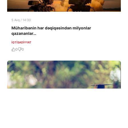
5 Avq / 14:30
Müharibənin hər dəqiqəsindən milyonlar
qazananlar…
İQTISADIYYAT
0
0