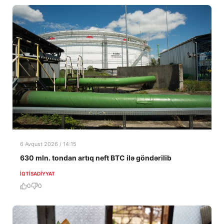
6 Avqust 2026 / 14:15
630 mln. tondan artıq neft BTC ilə göndərilib
İQTISADIYYAT
0
0