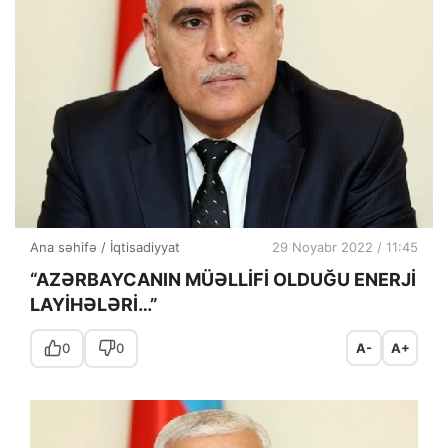
Ana səhifə
/
İqtisadiyyat
29 Noyabr 2022 / 11:45
“AZƏRBAYCANIN MÜƏLLİFİ OLDUĞU ENERJİ
LAYİHƏLƏRİ…”
0
0
A-
A+