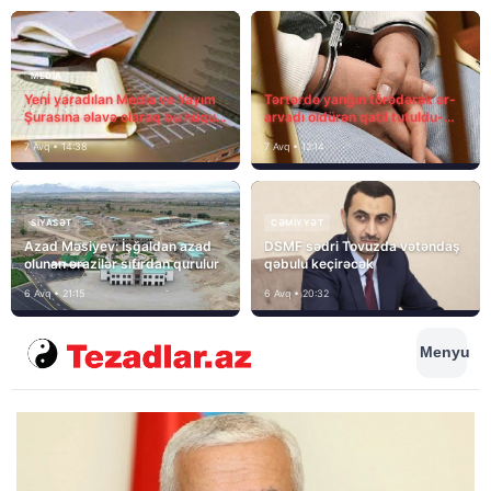
MEDİA
Yeni yaradılan Media və Yayım
Tərtərdə yanğın törədərək ər-
Şurasına əlavə olaraq bu hüquq
arvadı öldürən qatil tutuldu-
və vəzifələr də verilib
SON DƏQİQƏ
7 Avq • 14:38
7 Avq • 12:14
SIYASƏT
CƏMIYYƏT
Azad Məsiyev: İşğaldan azad
DSMF sədri Tovuzda vətəndaş
olunan ərazilər sıfırdan qurulur
qəbulu keçirəcək
6 Avq • 21:15
6 Avq • 20:32
Menyu