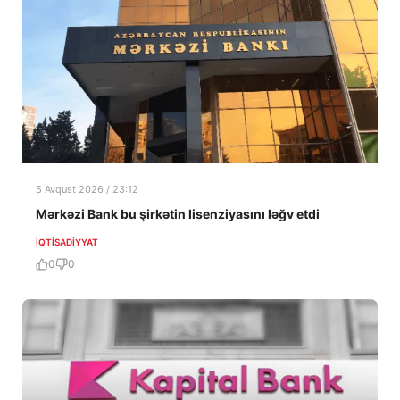
5 Avqust 2026 / 23:12
Mərkəzi Bank bu şirkətin lisenziyasını ləğv etdi
İQTISADIYYAT
0
0