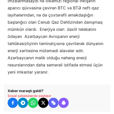
imzalanmasaydı nə ölkəmizi regional inkişafın
aparıcı qüvvəsinə çevirən BTC və BTƏ neft-qaz
layihələrindən, nə də çoxtərəfli əməkdaşlığın
başlanğıcı olan Cənub Qaz Dəhlizindən danışmaq
mümkün olardı. Enerjiyə olan daxili tələbatını
ödəyən Azərbaycan Avropanın enerji
təhlükəsizliyinin təminatçısına çevrilərək dünyanın
enerji xəritəsinə mütəmadi əlavələr edir.
Azərbaycanın malik olduğu nəhəng enerji
resurslarından daha səmərəli istifadə etməsi üçün
yeni imkanlar yaranır.
Xəbər maraqlı gəldi?
Sosial şəbəkələrdə paylaşın