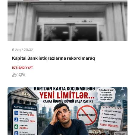
5 Avq / 20:32
Kapital Bank istiqrazlarına rekord maraq
İQTISADIYYAT
0
0