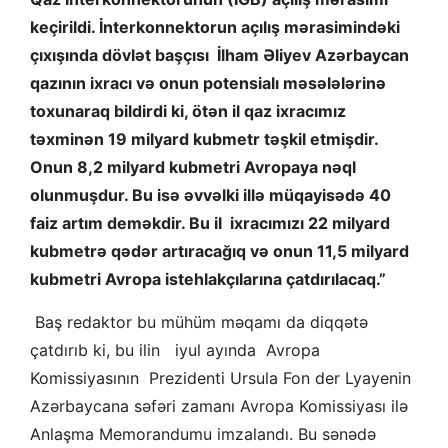
keçirildi. İnterkonnektorun açılış mərasimindəki
çıxışında dövlət başçısı İlham Əliyev Azərbaycan
qazının ixracı və onun potensialı məsələlərinə
toxunaraq bildirdi ki, ötən il qaz ixracımız
təxminən 19 milyard kubmetr təşkil etmişdir.
Onun 8,2 milyard kubmetri Avropaya nəql
olunmuşdur. Bu isə əvvəlki illə müqayisədə 40
faiz artım deməkdir. Bu il ixracımızı 22 milyard
kubmetrə qədər artıracağıq və onun 11,5 milyard
kubmetri Avropa istehlakçılarına çatdırılacaq.”
Baş redaktor bu mühüm məqamı da diqqətə
çatdırıb ki, bu ilin iyul ayında Avropa
Komissiyasının Prezidenti Ursula Fon der Lyayenin
Azərbaycana səfəri zamanı Avropa Komissiyası ilə
Anlaşma Memorandumu imzalandı. Bu sənədə