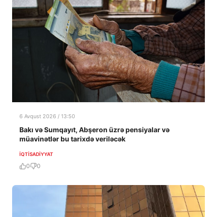
6 Avqust 2026 / 13:50
Bakı və Sumqayıt, Abşeron üzrə pensiyalar və
müavinətlər bu tarixdə veriləcək
İQTISADIYYAT
0
0