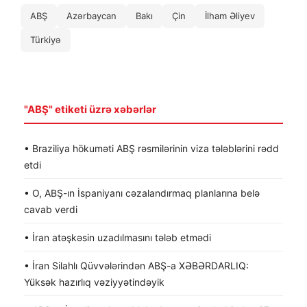
ABŞ
Azərbaycan
Bakı
Çin
İlham Əliyev
Türkiyə
"ABŞ" etiketi üzrə xəbərlər
• Braziliya hökuməti ABŞ rəsmilərinin viza tələblərini rədd
etdi
• O, ABŞ-ın İspaniyanı cəzalandırmaq planlarına belə
cavab verdi
• İran atəşkəsin uzadılmasını tələb etmədi
• İran Silahlı Qüvvələrindən ABŞ-a XƏBƏRDARLIQ:
Yüksək hazırlıq vəziyyətindəyik