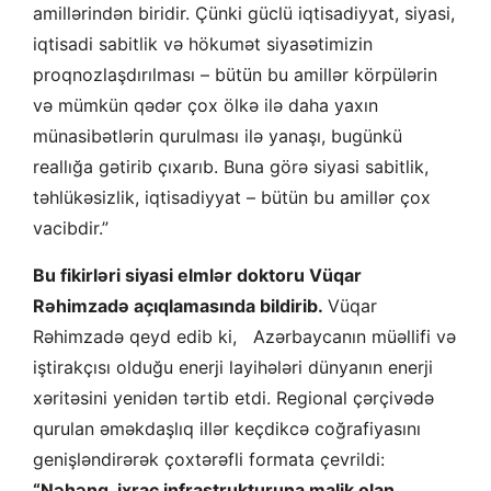
amillərindən biridir. Çünki güclü iqtisadiyyat, siyasi,
iqtisadi sabitlik və hökumət siyasətimizin
proqnozlaşdırılması – bütün bu amillər körpülərin
və mümkün qədər çox ölkə ilə daha yaxın
münasibətlərin qurulması ilə yanaşı, bugünkü
reallığa gətirib çıxarıb. Buna görə siyasi sabitlik,
təhlükəsizlik, iqtisadiyyat – bütün bu amillər çox
vacibdir.”
Bu fikirləri siyasi elmlər doktoru Vüqar
Rəhimzadə açıqlamasında bildirib.
Vüqar
Rəhimzadə qeyd edib ki, Azərbaycanın müəllifi və
iştirakçısı olduğu enerji layihələri dünyanın enerji
xəritəsini yenidən tərtib etdi. Regional çərçivədə
qurulan əməkdaşlıq illər keçdikcə coğrafiyasını
genişləndirərək çoxtərəfli formata çevrildi:
“Nəhəng ixrac infrastrukturuna malik olan,