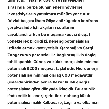
tanınacaq:
“Hazırkı dövrün əsas tələbləri
sırasında bərpa olunan enerji növlərinə
investisiyaların yatırılması mühüm yer tutur.
Dövlət başçısı İlham Əliyev sözügedən konfrans
çərçivəsində iştirakçıların suallarını
cavablandırarkən bu məqama xüsusi diqqət
yönəldərək bildirdi ki, nəhəng potensialdan
istifadə etmək vaxtı yetişib. Qarabağ və Şərqi
Zəngəzurun potensialı ilə bağlı artıq ilkin dəqiq
təhlil aparılıb. Günəş və külək enerjisinin minimal
potensialı 9200 meqavat təşkil edir. Hidroenerji
potensialı isə minimal olaraq 600 meqavatdır.
Şimal dənizindən sonra Xəzər külək enerjisi
potensialına görə dünyada ikincidir. Bu əminlik
ifadə edilir ki, enerji şirkətləri nəhəng külək
potensialına malik Kəlbəcərə, Laçına və ölkəmizin