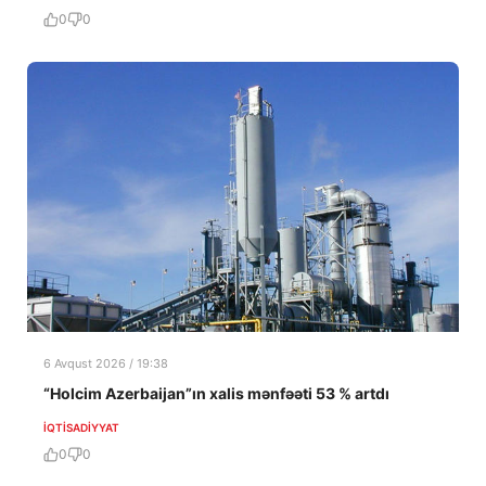
0
0
6 Avqust 2026 / 19:38
“Holcim Azerbaijan”ın xalis mənfəəti 53 % artdı
İQTISADIYYAT
0
0