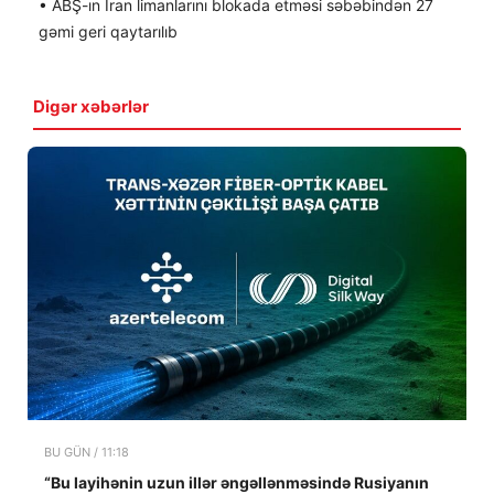
• ABŞ-ın İran limanlarını blokada etməsi səbəbindən 27
gəmi geri qaytarılıb
Digər xəbərlər
BU GÜN / 11:18
“Bu layihənin uzun illər əngəllənməsində Rusiyanın