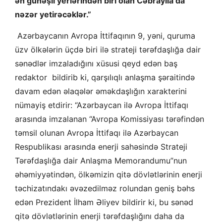
ən günəşli yerlərindən biri olan Cəbrayıla da
nəzər yetirəcəklər.”
Azərbaycanın Avropa İttifaqının 9, yəni, quruma
üzv ölkələrin üçdə biri ilə strateji tərəfdaşlığa dair
sənədlər imzaladığını xüsusi qeyd edən baş
redaktor bildirib ki, qarşılıqlı anlaşma şəraitində
davam edən əlaqələr əməkdaşlığın xarakterini
nümayiş etdirir: “Azərbaycan ilə Avropa İttifaqı
arasında imzalanan “Avropa Komissiyası tərəfindən
təmsil olunan Avropa İttifaqı ilə Azərbaycan
Respublikası arasında enerji sahəsində Strateji
Tərəfdaşlığa dair Anlaşma Memorandumu”nun
əhəmiyyətindən, ölkəmizin qitə dövlətlərinin enerji
təchizatındakı əvəzedilməz rolundan geniş bəhs
edən Prezident İlham Əliyev bildirir ki, bu sənəd
qitə dövlətlərinin enerji tərəfdaşlığını daha da