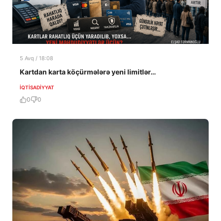
5 Avq / 18:08
Kartdan karta köçürmələrə yeni limitlər…
İQTISADIYYAT
0
0