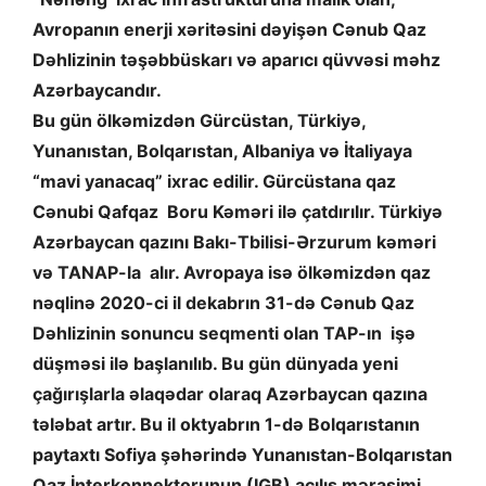
Avropanın enerji xəritəsini dəyişən Cənub Qaz
Dəhlizinin təşəbbüskarı və aparıcı qüvvəsi məhz
Azərbaycandır.
Bu gün ölkəmizdən Gürcüstan, Türkiyə,
Yunanıstan, Bolqarıstan, Albaniya və İtaliyaya
“mavi yanacaq” ixrac edilir. Gürcüstana qaz
Cənubi Qafqaz Boru Kəməri ilə çatdırılır. Türkiyə
Azərbaycan qazını Bakı-Tbilisi-Ərzurum kəməri
və TANAP-la alır. Avropaya isə ölkəmizdən qaz
nəqlinə 2020-ci il dekabrın 31-də Cənub Qaz
Dəhlizinin sonuncu seqmenti olan TAP-ın işə
düşməsi ilə başlanılıb. Bu gün dünyada yeni
çağırışlarla əlaqədar olaraq Azərbaycan qazına
tələbat artır. Bu il oktyabrın 1-də Bolqarıstanın
paytaxtı Sofiya şəhərində Yunanıstan-Bolqarıstan
Qaz İnterkonnektorunun (IGB) açılış mərasimi