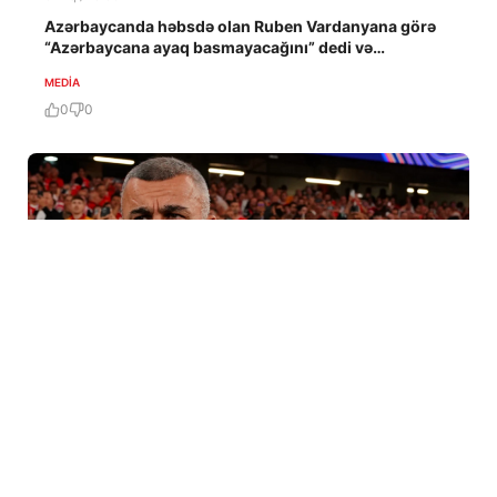
Azərbaycanda həbsdə olan Ruben Vardanyana görə
“Azərbaycana ayaq basmayacağını” dedi və…
MEDİA
0
0
6 Avq / 16:42
Эхо войны, стиль Барсы и 18 лет у руля: Карабах