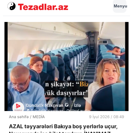
Menyu
Ana səhifə
/
MEDİA
9 İyul 2026 / 08:49
AZAL təyyarələri Bakıya boş yerlərlə uçur,