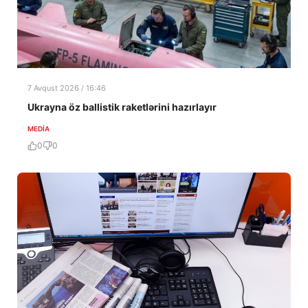
7 Avqust 2026 / 16:46
Ukrayna öz ballistik raketlərini hazırlayır
MEDİA
0
0