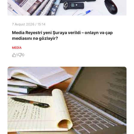
7 Avqust 2026 / 15:14
Media Reyestri yeni Şuraya verildi – onlayn və çap
mediasını nə gözləyir?
MEDİA
1
0