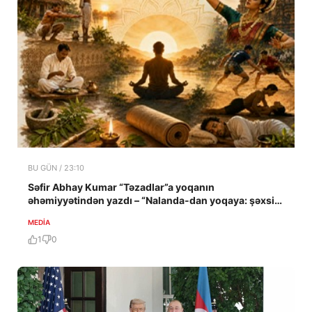
BU GÜN / 23:10
Səfir Abhay Kumar “Təzadlar”a yoqanın
əhəmiyyətindən yazdı – “Nalanda-dan yoqaya: şəxsi
təcrübə”
MEDİA
1
0