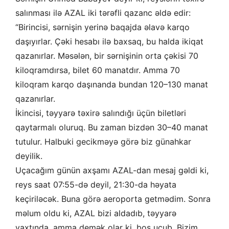
salınması ilə AZAL iki tərəfli qazanc əldə edir:
“Birincisi, sərnişin yerinə baqajda əlavə karqo
daşıyırlar. Çəki hesabı ilə baxsaq, bu halda ikiqat
qazanırlar. Məsələn, bir sərnişinin orta çəkisi 70
kiloqramdırsa, bilet 60 manatdır. Amma 70
kiloqram karqo daşınanda bundan 120–130 manat
qazanırlar.
İkincisi, təyyarə təxirə salındığı üçün biletləri
qaytarmalı oluruq. Bu zaman bizdən 30–40 manat
tutulur. Halbuki gecikməyə görə biz günahkar
deyilik.
Uçacağım günün axşamı AZAL-dan mesaj gəldi ki,
reys saat 07:55-də deyil, 21:30-da həyata
keçiriləcək. Buna görə aeroporta getmədim. Sonra
məlum oldu ki, AZAL bizi aldadıb, təyyarə
vaxtında, amma demək olar ki, boş uçub. Bizim