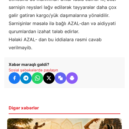
sərnişin reysləri ləğv edilərək təyyarələr daha çox
gəlir gətirən kargo/yük daşımalarına yönəldilir.
Sərnişinlər məsələ ilə bağlı AZAL-dan və aidiyyəti
qurumlardan izahat tələb edirlər.
Hələki AZAL- dan bu iddialara rəsmi cavab
verilməyib.
Xəbər maraqlı gəldi?
Sosial şəbəkələrdə paylaşın
Digər xəbərlər