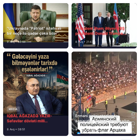
MEDİA
“Ukraynada “Patriot” istehsalı
Prezident İlham Əliyev ABŞ
bir neçə ilə qədər çəkə bilər”
prezidenti Donald Trampa
məktubunda yazıb ki…
9 Avq • 08:59
8 Avq • 21:43
MEDİA
İQBAL AĞAZADƏ YAZIR-
Erməni polisi stadionda
Səfəvilər dövləti milli
separatçı “Artsax”ın bayrağını
dövlətdirmi?
müsadirə etdi və…
8 Avq • 08:51
8 Avq • 08:39