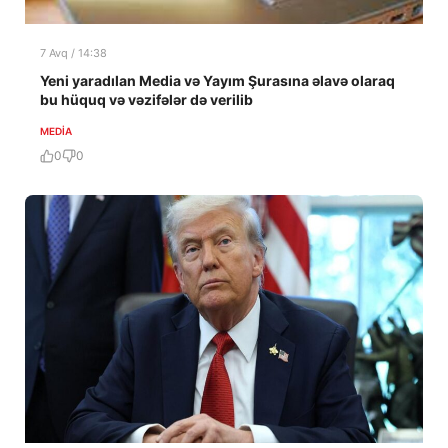
7 Avq / 14:38
Yeni yaradılan Media və Yayım Şurasına əlavə olaraq
bu hüquq və vəzifələr də verilib
MEDİA
0
0