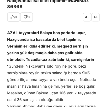
Naxçıvanda isə bilet tapılmır-İNANIMAZ
SƏBƏB
0
0
A-
A+
AZAL təyyarələri Bakıya boş yerlərlə uçur,
Naxçıvanda isə kassalarda bilet tapılmır.
Sərnişinlər iddia edirlər ki, məqsəd sərnişin
yerinə yük daşımaqla daha çox gəlir əldə
etməkdir. Tezadlar.az xatırladır ki, sərnişinlərin
“Gündəlik Naxçıvan”a bildirdiyinə görə, bəzi
sərnişinlərə reysin təxirə salındığı barədə SMS
göndərilir, amma təyyarə vaxtında uçur. Nəticədə
insanlar hava limanına gəlmir, yerlər isə boş qalır.
Məsələn, dünən Bakıya uçan 106 yerlik təyyarədə
cəmi 36 sərnişinin olduğu bildirilir.
Sərnişin Əhməd Babayev deyir ki, reyslərin təxirə