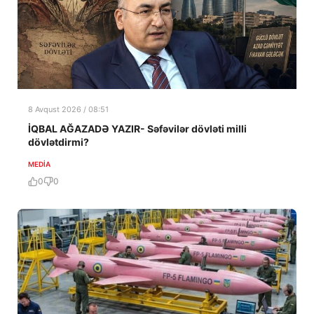
8 Avqust 2026 / 08:51
İQBAL AĞAZADƏ YAZIR- Səfəvilər dövləti milli
dövlətdirmi?
MEDİA
0
0