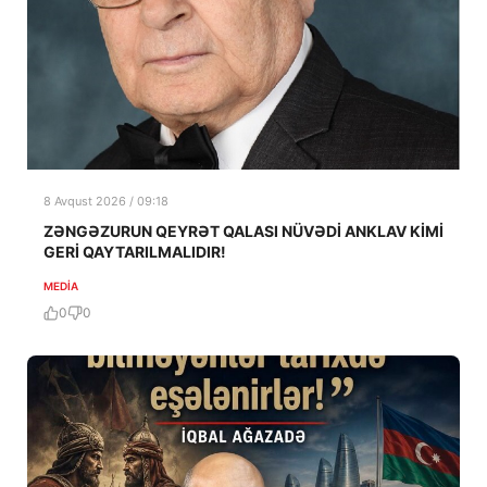
8 Avqust 2026 / 09:18
ZƏNGƏZURUN QEYRƏT QALASI NÜVƏDİ ANKLAV KİMİ
GERİ QAYTARILMALIDIR!
MEDİA
0
0