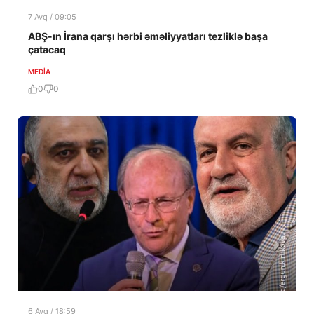
7 Avq / 09:05
ABŞ-ın İrana qarşı hərbi əməliyyatları tezliklə başa
çatacaq
MEDİA
0
0
6 Avq / 18:59