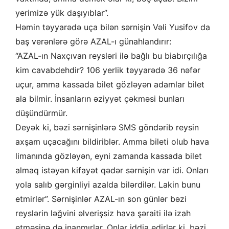
yerimizə yük daşıyıblar”.
Həmin təyyarədə uça bilən sərnişin Vəli Yusifov da
baş verənlərə görə AZAL-ı günahlandırır:
“AZAL-ın Naxçıvan reysləri ilə bağlı bu biabırçılığa
kim cavabdehdir? 106 yerlik təyyarədə 36 nəfər
uçur, amma kassada bilet gözləyən adamlar bilet
ala bilmir. İnsanların əziyyət çəkməsi bunları
düşündürmür.
Deyək ki, bəzi sərnişinlərə SMS göndərib reysin
axşam uçacağını bildiriblər. Amma bileti olub hava
limanında gözləyən, eyni zamanda kassada bilet
almaq istəyən kifayət qədər sərnişin var idi. Onları
yola salıb gərginliyi azalda bilərdilər. Lakin bunu
etmirlər”. Sərnişinlər AZAL-ın son günlər bəzi
reyslərin ləğvini əlverişsiz hava şəraiti ilə izah
etməsinə də inanmırlar. Onlar iddia edirlər ki, bəzi