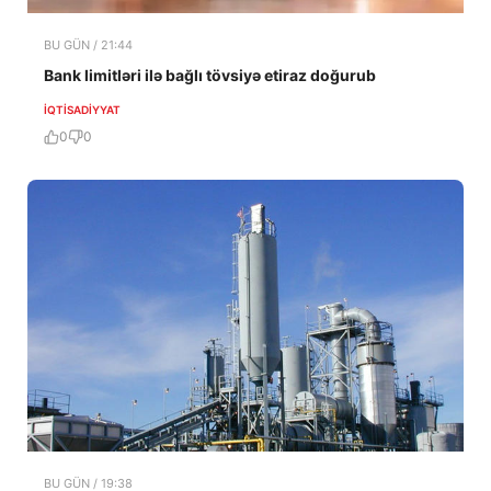
BU GÜN / 21:44
Bank limitləri ilə bağlı tövsiyə etiraz doğurub
İQTISADIYYAT
0
0
BU GÜN / 19:38