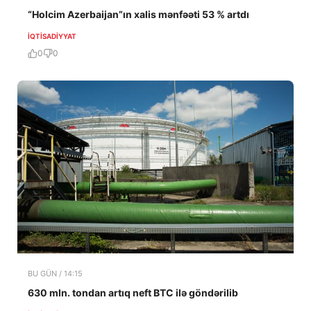
“Holcim Azerbaijan”ın xalis mənfəəti 53 % artdı
İQTISADIYYAT
0
0
BU GÜN / 14:15
630 mln. tondan artıq neft BTC ilə göndərilib