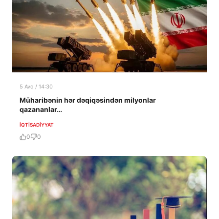
5 Avq / 14:30
Müharibənin hər dəqiqəsindən milyonlar
qazananlar…
İQTISADIYYAT
0
0