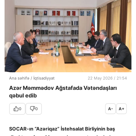
Ana səhifə
/
İqtisadiyyat
22 May 2026 / 21:54
Azər Məmmədov Ağstafada Vətəndaşları
qəbul edib
0
0
A-
A+
SOCAR-ın “Azəriqaz” İstehsalat Birliyinin baş