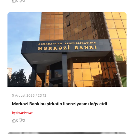
0
0
5 Avqust 2026 / 23:12
Mərkəzi Bank bu şirkətin lisenziyasını ləğv etdi
İQTISADIYYAT
0
0