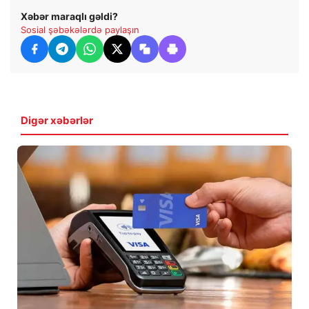
Xəbər maraqlı gəldi?
Sosial şəbəkələrdə paylaşın
Digər xəbərlər