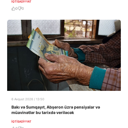
İQTISADIYYAT
0
0
6 Avqust 2026 / 13:50
Bakı və Sumqayıt, Abşeron üzrə pensiyalar və
müavinətlər bu tarixdə veriləcək
İQTISADIYYAT