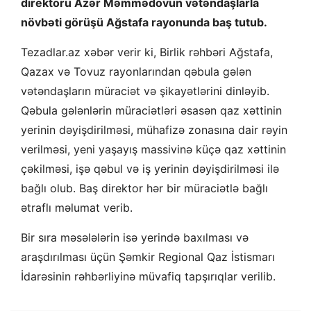
direktoru Azər Məmmədovun vətəndaşlarla
növbəti görüşü Ağstafa rayonunda baş tutub.
Tezadlar.az xəbər verir ki, Birlik rəhbəri Ağstafa,
Qazax və Tovuz rayonlarından qəbula gələn
vətəndaşların müraciət və şikayətlərini dinləyib.
Qəbula gələnlərin müraciətləri əsasən qaz xəttinin
yerinin dəyişdirilməsi, mühafizə zonasına dair rəyin
verilməsi, yeni yaşayış massivinə küçə qaz xəttinin
çəkilməsi, işə qəbul və iş yerinin dəyişdirilməsi ilə
bağlı olub. Baş direktor hər bir müraciətlə bağlı
ətraflı məlumat verib.
Bir sıra məsələlərin isə yerində baxılması və
araşdırılması üçün Şəmkir Regional Qaz İstismarı
İdarəsinin rəhbərliyinə müvafiq tapşırıqlar verilib.