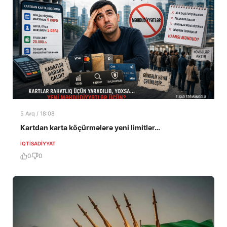
5 Avq / 18:08
Kartdan karta köçürmələrə yeni limitlər…
İQTISADIYYAT
0
0