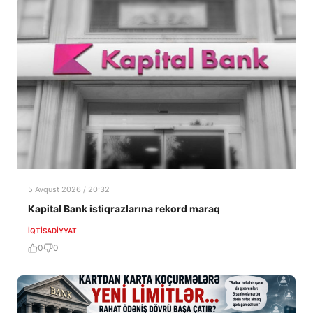
5 Avqust 2026 / 20:32
Kapital Bank istiqrazlarına rekord maraq
İQTISADIYYAT
0
0