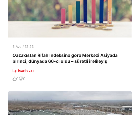
5 Avq / 12:23
Qazaxıstan Rifah İndeksinə görə Mərkəzi Asiyada
birinci, dünyada 66-cı oldu – sürətli irəliləyiş
İQTISADIYYAT
1
0