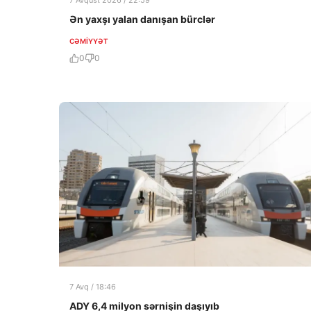
7 Avqust 2026 / 22:59
Ən yaxşı yalan danışan bürclər
CƏMIYYƏT
0
0
7 Avq / 18:46
ADY 6,4 milyon sərnişin daşıyıb