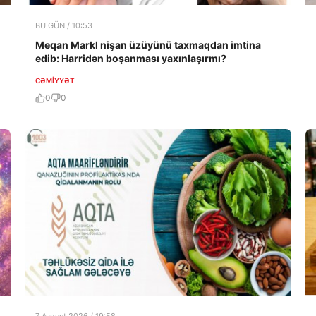
BU GÜN / 10:53
Meqan Markl nişan üzüyünü taxmaqdan imtina
edib: Harridən boşanması yaxınlaşırmı?
CƏMIYYƏT
0
0