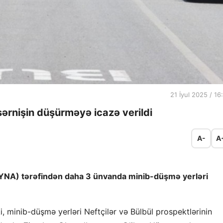
21 İyul 2025 / 16
ərnişin düşürməyə icazə verildi
A-
A
AYNA) tərəfindən daha 3 ünvanda minib-düşmə yerləri
, minib-düşmə yerləri Neftçilər və Bülbül prospektlərinin