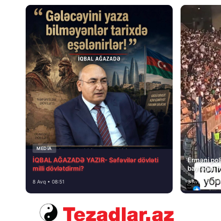
MEDİA
İQBAL AĞAZADƏ YAZIR- Səfəvilər dövləti
Erməni poli
milli dövlətdirmi?
bayrağını 
8 Avq • 08:51
8 Avq • 08:39