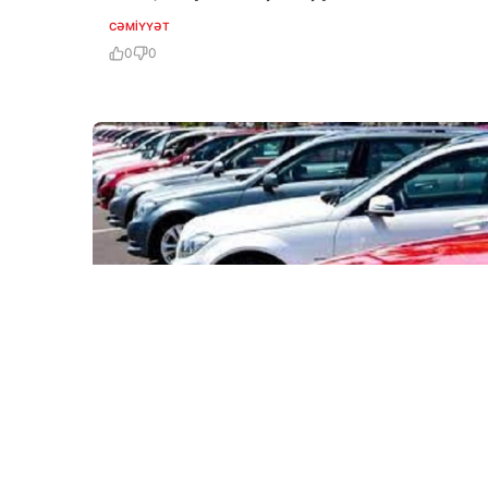
CƏMIYYƏT
0
0
7 Avq / 15:04
Minatəmizləmə Agentliyi 5 avtombilə 500 min
manatdan çox vəsait xərcləyəcək – TENDER