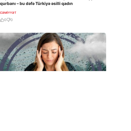
qurbanı – bu dəfə Türkiyə əsilli qadın
CƏMIYYƏT
0
0
6 Avq / 23:50
Sinoptiklərdən meteohəssas şəxslərə xəbərdarlıq
CƏMIYYƏT