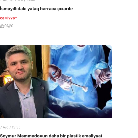
7 Avqust 2026 / 19:40
İsmayıllıdakı yataq hərraca çıxarılır
CƏMIYYƏT
0
0
7 Avq / 15:55
Seymur Məmmədovun daha bir plastik əməliyyat