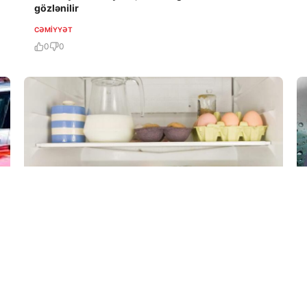
gözlənilir
CƏMIYYƏT
0
0
7 Avq / 14:55
Sümüklərinizin sağlamlığını bu qidalarla qoruyun
CƏMIYYƏT