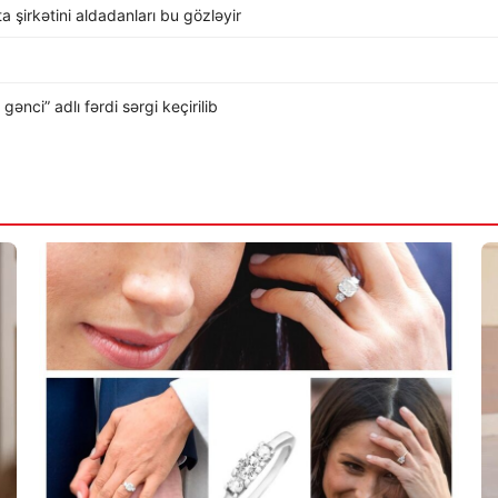
rta şirkətini aldadanları bu gözləyir
nci” adlı fərdi sərgi keçirilib