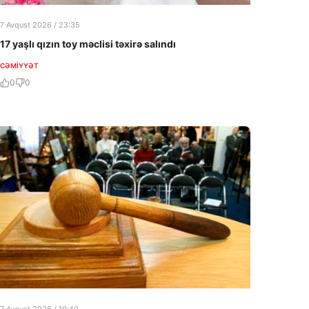
7 Avqust 2026 / 23:35
17 yaşlı qızın toy məclisi təxirə salındı
CƏMIYYƏT
0
0