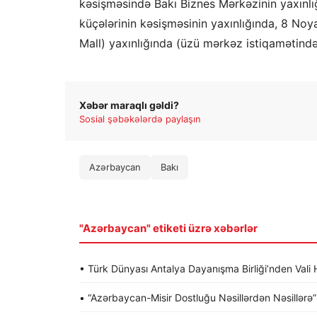
kəsişməsində Bakı Biznes Mərkəzinin yaxın
küçələrinin kəsişməsinin yaxınlığında, 8 Noy
Mall) yaxınlığında (üzü mərkəz istiqamətində)
Xəbər maraqlı gəldi?
Sosial şəbəkələrdə paylaşın
Azərbaycan
Bakı
"Azərbaycan" etiketi üzrə xəbərlər
• Türk Dünyası Antalya Dayanışma Birliği’nden Va
• “Azərbaycan-Misir Dostluğu Nəsillərdən Nəsillərə” a