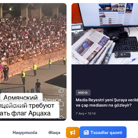
MEDİA
si stadionda separatçı “Artsax”ın
Media Reyestri yeni Şuraya verild
müsadirə etdi və…
və çap mediasını nə gözləyir?
7 Avq • 15:14
Haqqımızda
Əlaqə
Təzadlar qazeti