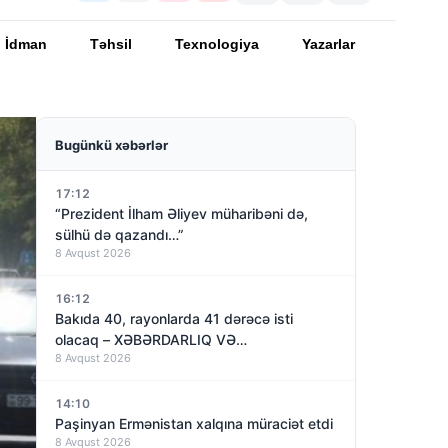
İdman
Təhsil
Texnologiya
Yazarlar
Bugünkü xəbərlər
17:12
“Prezident İlham Əliyev müharibəni də,
sülhü də qazandı…”
8 Avqust 2026
16:12
Bakıda 40, rayonlarda 41 dərəcə isti
olacaq – XƏBƏRDARLIQ VƏ…
8 Avqust 2026
14:10
Paşinyan Ermənistan xalqına müraciət etdi
8 Avqust 2026