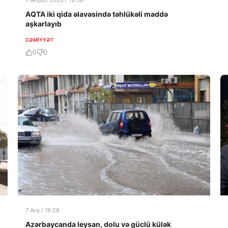
7 Avqust 2026 / 19:58
AQTA iki qida əlavəsində təhlükəli maddə
aşkarlayıb
CƏMIYYƏT
0
0
7 Avq / 18:28
Azərbaycanda leysan, dolu və güclü külək