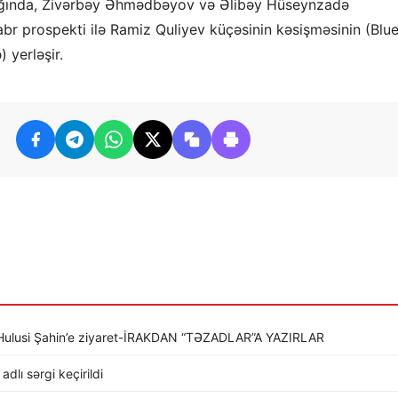
lığında, Zivərbəy Əhmədbəyov və Əlibəy Hüseynzadə
abr prospekti ilə Ramiz Quliyev küçəsinin kəsişməsinin (Blu
 yerləşir.
li Hulusi Şahin’e ziyaret-İRAKDAN “TƏZADLAR”A YAZIRLAR
dlı sərgi keçirildi