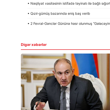
• Nəqliyat vasitəsinin istifadə təyinatı ilə bağlı sığo
• Qızıl-gümüş bazarında eniş baş verib
• 2 Fevral-Gənclər Gününə həsr olunmuş “Gələcəyin gə
Digər xəbərlər