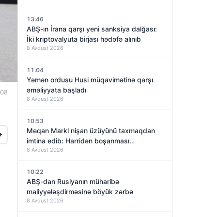
13:46
ABŞ-ın İrana qarşı yeni sanksiya dalğası:
İki kriptovalyuta birjası hədəfə alınıb
8 Avqust 2026
11:04
Yəmən ordusu Husi müqavimətinə qarşı
əməliyyata başladı
:08
8 Avqust 2026
10:53
Meqan Markl nişan üzüyünü taxmaqdan
+
imtina edib: Harridən boşanması
8 Avqust 2026
yaxınlaşırmı?
10:22
ABŞ-dan Rusiyanın müharibə
maliyyələşdirməsinə böyük zərbə
8 Avqust 2026