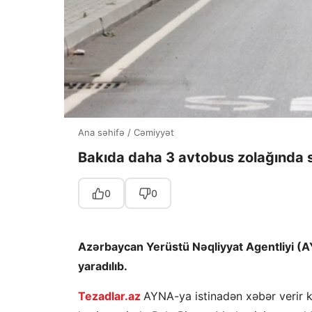
Ana səhifə
/
Cəmiyyət
Bakıda daha 3 avtobus zolağında s
0
0
Azərbaycan Yerüstü Nəqliyyat Agentliyi (
yaradılıb.
Tezadlar.az
AYNA-ya istinadən xəbər verir ki