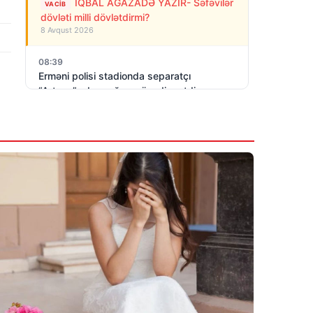
İQBAL AĞAZADƏ YAZIR- Səfəvilər
VACIB
dövləti milli dövlətdirmi?
8 Avqust 2026
08:39
Erməni polisi stadionda separatçı
“Artsax”ın bayrağını müsadirə etdi və…
8 Avqust 2026
07:27
Rusiya Kiyevə PUA-larla hücum edib: 3
nəfər ölüb, dağıntılar var
8 Avqust 2026
06:23
Azərbaycan Rusiya- Gürcüstan
münaqişəsinin sülh yolu ilə həllini dəstəyir
8 Avqust 2026