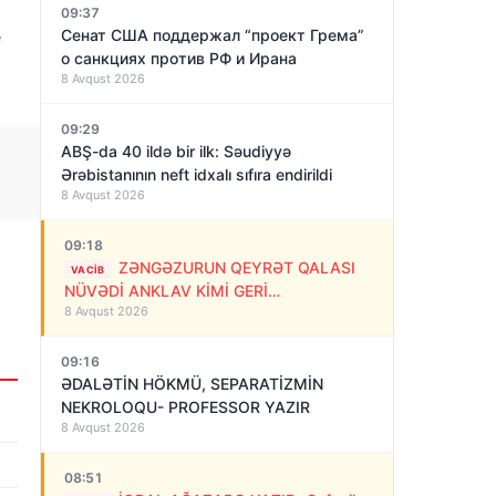
09:37
e
Сенат США поддержал “проект Грема”
о санкциях против РФ и Ирана
8 Avqust 2026
09:29
ABŞ-da 40 ildə bir ilk: Səudiyyə
Ərəbistanının neft idxalı sıfıra endirildi
8 Avqust 2026
09:18
ZƏNGƏZURUN QEYRƏT QALASI
VACIB
NÜVƏDİ ANKLAV KİMİ GERİ
8 Avqust 2026
QAYTARILMALIDIR!
09:16
ƏDALƏTİN HÖKMÜ, SEPARATİZMİN
NEKROLOQU- PROFESSOR YAZIR
8 Avqust 2026
08:51