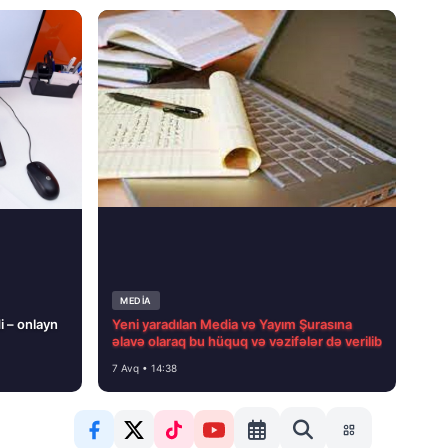
MEDİA
i – onlayn
Yeni yaradılan Media və Yayım Şurasına
əlavə olaraq bu hüquq və vəzifələr də verilib
7 Avq • 14:38