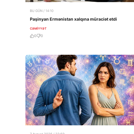
BU GÜN / 14:10
Paşinyan Ermənistan xalqına müraciət etdi
CƏMIYYƏT
0
0