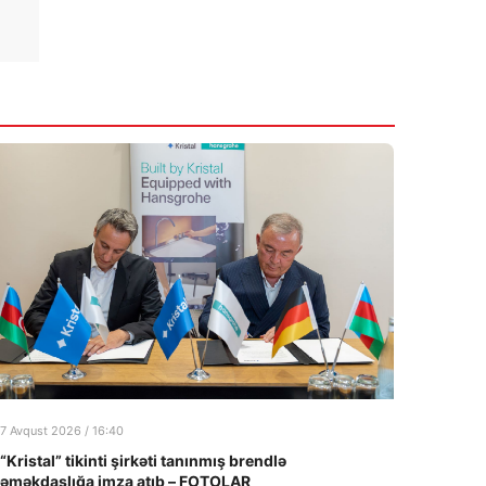
7 Avqust 2026 / 16:40
“Kristal” tikinti şirkəti tanınmış brendlə
əməkdaşlığa imza atıb – FOTOLAR