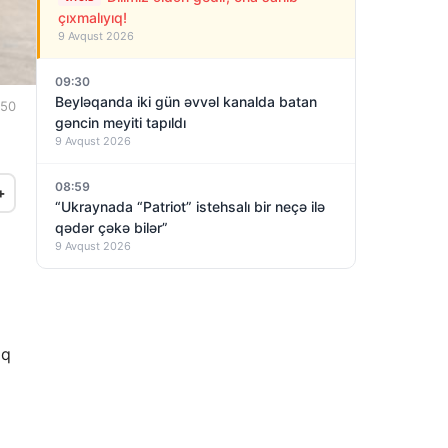
çıxmalıyıq!
9 Avqust 2026
09:30
Beyləqanda iki gün əvvəl kanalda batan
:50
gəncin meyiti tapıldı
9 Avqust 2026
08:59
+
“Ukraynada “Patriot” istehsalı bir neçə ilə
qədər çəkə bilər”
9 Avqust 2026
iq