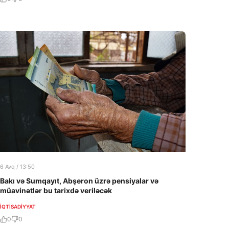
6 Avq / 13:50
Bakı və Sumqayıt, Abşeron üzrə pensiyalar və
müavinətlər bu tarixdə veriləcək
İQTISADIYYAT
0
0