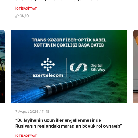
İQTISADIYYAT
0
0
7 Avqust 2026 / 11:18
“Bu layihənin uzun illər əngəllənməsində
Rusiyanın regiondakı maraqları böyük rol oynayıb”
İQTISADIYYAT