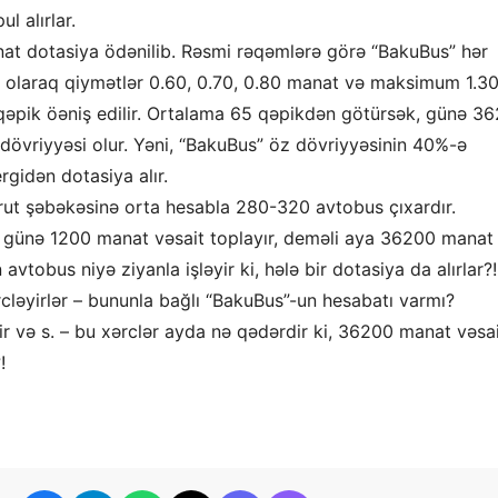
l alırlar.
t dotasiya ödənilib. Rəsmi rəqəmlərə görə “BakuBus” hər
lı olaraq qiymətlər 0.60, 0.70, 0.80 manat və maksimum 1.3
qəpik öəniş edilir. Ortalama 65 qəpikdən götürsək, günə 36
 dövriyyəsi olur. Yəni, “BakuBus” öz dövriyyəsinin 40%-ə
rgidən dotasiya alır.
ut şəbəkəsinə orta hesabla 280-320 avtobus çıxardır.
 günə 1200 manat vəsait toplayır, deməli aya 36200 manat
avtobus niyə ziyanla işləyir ki, hələ bir dotasiya da alırlar?!
ərcləyirlər – bununla bağlı “BakuBus”-un hesabatı varmı?
r və s. – bu xərclər ayda nə qədərdir ki, 36200 manat vəsa
!