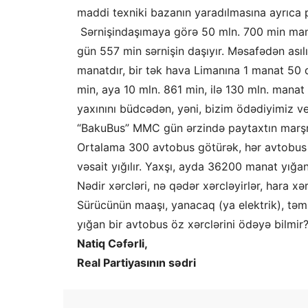
maddi texniki bazanın yaradılmasına ayrıca pu
Sərnişindaşımaya görə 50 mln. 700 min mana
gün 557 min sərnişin daşıyır. Məsafədən ası
manatdır, bir tək hava Limanına 1 manat 50 
min, aya 10 mln. 861 min, ilə 130 mln. manat
yaxınını büdcədən, yəni, bizim ödədiyimiz ve
“BakuBus” MMC gün ərzində paytaxtın marşr
Ortalama 300 avtobus götürək, hər avtobus
vəsait yığılır. Yaxşı, ayda 36200 manat yığan 
Nədir xərcləri, nə qədər xərcləyirlər, hara x
Sürücünün maaşı, yanacaq (ya elektrik), təmi
yığan bir avtobus öz xərclərini ödəyə bilmir?
Natiq Cəfərli,
Real Partiyasının sədri