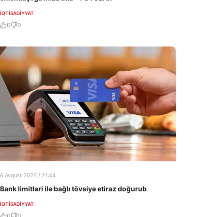
İQTISADIYYAT
0
0
6 Avqust 2026 / 21:44
Bank limitləri ilə bağlı tövsiyə etiraz doğurub
İQTISADIYYAT
0
0