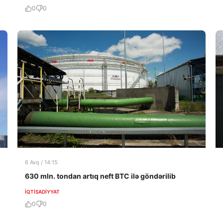
0
0
6 Avq / 14:15
630 mln. tondan artıq neft BTC ilə göndərilib
İQTISADIYYAT
0
0