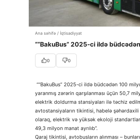
Ana səhifə
/
İqtisadiyyat
““BakuBus” 2025-ci ildə büdcədən
0
0
““BakuBus” 2025-ci ildə büdcədən 100 milyo
yaranmış zərərin qarşılanması üçün 50,7 mi
elektrik doldurma stansiyaları ilə təchiz edi
avtostansiyaların tikintisi, habelə şəhərdaxi
olaraq, elektrik və yüksək ekoloji standartl
49,3 milyon manat ayrılıb”.
Qaraj tikintisi, avtobusların alınması – bunla