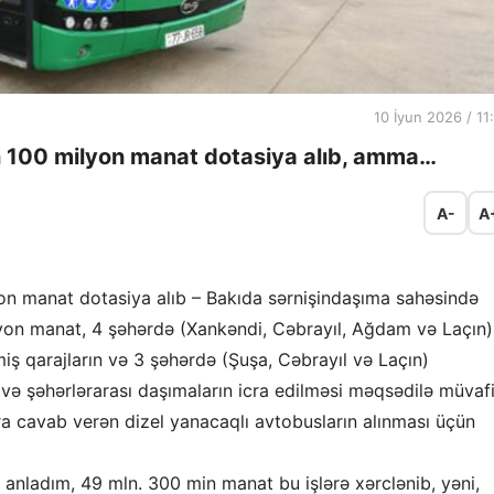
10 İyun 2026 / 11
 100 milyon manat dotasiya alıb, amma…
A-
A
n manat dotasiya alıb – Bakıda sərnişindaşıma sahəsində
lyon manat, 4 şəhərdə (Xankəndi, Cəbrayıl, Ağdam və Laçın)
lmiş qarajların və 3 şəhərdə (Şuşa, Cəbrayıl və Laçın)
li və şəhərlərarası daşımaların icra edilməsi məqsədilə müvaf
ara cavab verən dizel yanacaqlı avtobusların alınması üçün
rı anladım, 49 mln. 300 min manat bu işlərə xərclənib, yəni,