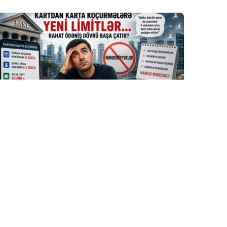
5 Avq / 18:08
Kartdan karta köçürmələrə yeni limitlər…
İQTISADIYYAT
0
0