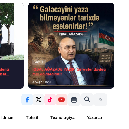
MEDİA
denti
İQBAL AĞAZADƏ YAZIR- Səfəvilər dövləti
b ki…
milli dövlətdirmi?
8 Avq • 08:51
İdman
Təhsil
Texnologiya
Yazarlar