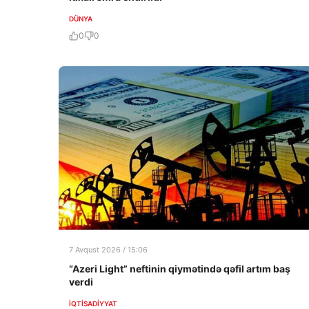
DÜNYA
0
0
7 Avqust 2026 / 15:06
“Azeri Light” neftinin qiymətində qəfil artım baş
verdi
İQTISADIYYAT