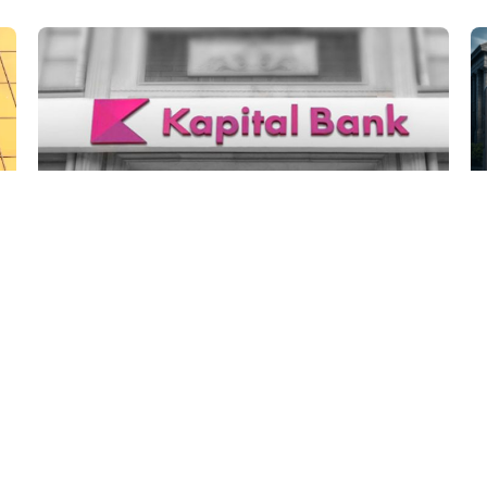
5 Avq / 20:32
Kapital Bank istiqrazlarına rekord maraq
İQTISADIYYAT
0
0