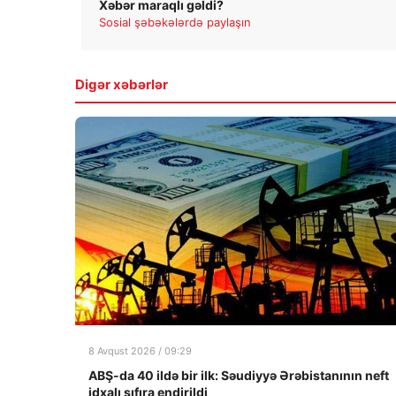
Xəbər maraqlı gəldi?
Sosial şəbəkələrdə paylaşın
Digər xəbərlər
8 Avqust 2026 / 09:29
ABŞ-da 40 ildə bir ilk: Səudiyyə Ərəbistanının neft
idxalı sıfıra endirildi