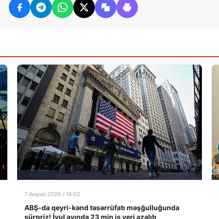
7 Avqust 2026 / 18:02
ABŞ-da qeyri-kənd təsərrüfatı məşğulluğunda
sürpriz! İyul ayında 23 min iş yeri azalıb