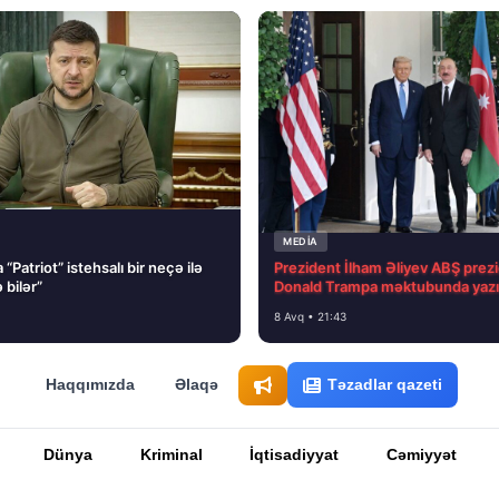
MEDİA
“Patriot” istehsalı bir neçə ilə
Prezident İlham Əliyev ABŞ prezi
 bilər”
Donald Trampa məktubunda yazı
8 Avq • 21:43
Haqqımızda
Əlaqə
Təzadlar qazeti
Dünya
Kriminal
İqtisadiyyat
Cəmiyyət