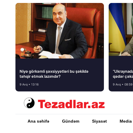
Niyə görkəmli şəxsiyyətləri bu şəkildə
“Ukraynada 
təhqir etmək lazımdır?
qədər çəkə
9 Avq • 13:16
9 Avq • 08:59
Ana səhifə
Gündəm
Siyasət
Media