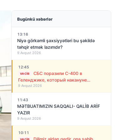
Bugünkü xəbərlər
13:16
Niyə görkəmli şəxsiyyətləri bu şəkildə
təhqir etmək lazımdır?
9 Avqust 2026
12:45
СБС поразили С-400 в
VACIB
Геленджике, который накануне
9 Avqust 2026
обстреливал Украину ракетами
11:43
MƏTBUATIMIZIN SAQQALI- QALİB ARİF
YAZIR
9 Avqust 2026
10:11
Dilimiz əldən gedir, ona sahib
VACIB