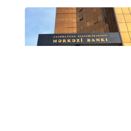
5 Avq / 23:12
Mərkəzi Bank bu şirkətin lisenziyasını ləğv etdi
İQTISADIYYAT
0
0