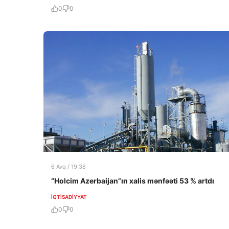
0
0
6 Avq / 19:38
“Holcim Azerbaijan”ın xalis mənfəəti 53 % artdı
İQTISADIYYAT
0
0