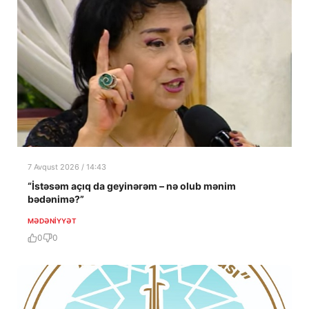
7 Avqust 2026 / 14:43
“İstəsəm açıq da geyinərəm – nə olub mənim
bədənimə?”
MƏDƏNIYYƏT
0
0