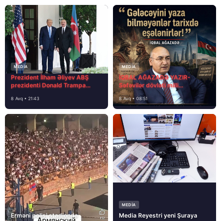
MEDİA
MEDİA
Prezident İlham Əliyev ABŞ
İQBAL AĞAZADƏ YAZIR-
prezidenti Donald Trampa
Səfəvilər dövləti milli
məktubunda yazıb ki…
dövlətdirmi?
8 Avq • 21:43
8 Avq • 08:51
MEDİA
Erməni polisi stadionda
Media Reyestri yeni Şuraya