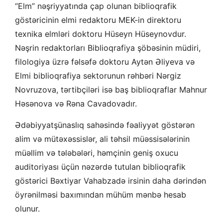
“Elm” nəşriyyatında çap olunan biblioqrafik
göstəricinin elmi redaktoru MEK-in direktoru
texnika elmləri doktoru Hüseyn Hüseynovdur.
Nəşrin redaktorları Biblioqrafiya şöbəsinin müdiri,
filologiya üzrə fəlsəfə doktoru Aytən Əliyeva və
Elmi biblioqrafiya sektorunun rəhbəri Nərgiz
Novruzova, tərtibçiləri isə baş biblioqraflar Mahnur
Həsənova və Rəna Cavadovadır.
Ədəbiyyatşünaslıq sahəsində fəaliyyət göstərən
alim və mütəxəssislər, ali təhsil müəssisələrinin
müəllim və tələbələri, həmçinin geniş oxucu
auditoriyası üçün nəzərdə tutulan biblioqrafik
göstərici Bəxtiyar Vahabzadə irsinin daha dərindən
öyrənilməsi baxımından mühüm mənbə hesab
olunur.