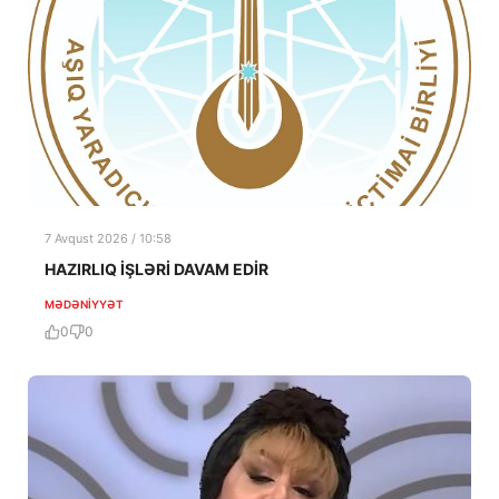
7 Avqust 2026 / 10:58
HAZIRLIQ İŞLƏRİ DAVAM EDİR
MƏDƏNIYYƏT
0
0