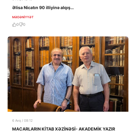
Əlisa Nicatın 90 illiyinə alqış…
MƏDƏNIYYƏT
0
0
6 Avq / 08:12
MACARLARIN KİTAB XƏZİNƏSİ- AKADEMİK YAZIR