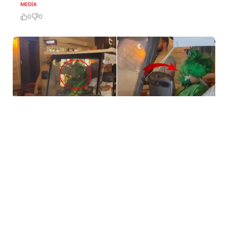
MEDİA
0
0
5 Avq / 23:59
Bülent Ersoya qarşı təhqiramiz ifadə
MƏDƏNIYYƏT
0
0