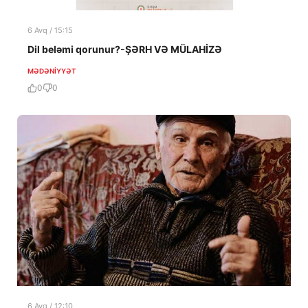
6 Avq / 15:15
Dil beləmi qorunur?-ŞƏRH VƏ MÜLAHİZƏ
MƏDƏNIYYƏT
0
0
6 Avq / 12:10