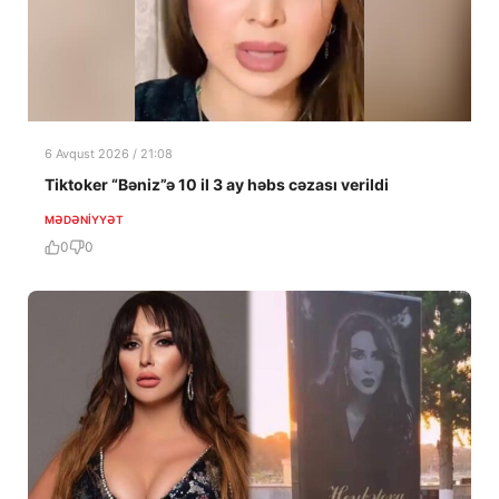
6 Avqust 2026 / 21:08
Tiktoker “Bəniz”ə 10 il 3 ay həbs cəzası verildi
MƏDƏNIYYƏT
0
0