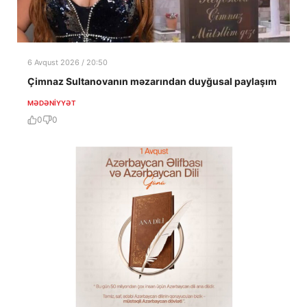
6 Avqust 2026 / 20:50
Çimnaz Sultanovanın məzarından duyğusal paylaşım
MƏDƏNIYYƏT
0
0