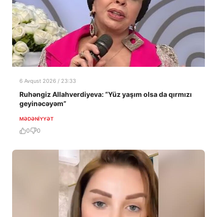
6 Avqust 2026 / 23:33
Ruhəngiz Allahverdiyeva: “Yüz yaşım olsa da qırmızı
geyinəcəyəm”
MƏDƏNIYYƏT
0
0