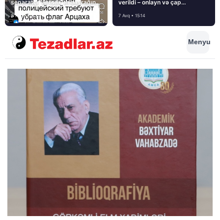
separatçı “Artsax”ın bayrağını
verildi – onlayn və çap
müsadirə etdi və…
mediasını nə gözləyir?
8 Avq • 08:39
7 Avq • 15:14
Menyu