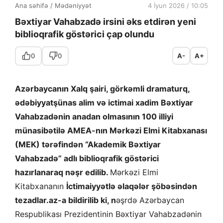
Ana səhifə
/
Mədəniyyət
4 İyun 2026 / 10:05
Bəxtiyar Vahabzadə irsini əks etdirən yeni
biblioqrafik göstərici çap olundu
0
0
A-
A+
Azərbaycanın Xalq şairi, görkəmli dramaturq,
ədəbiyyatşünas alim və ictimai xadim Bəxtiyar
Vahabzadənin anadan olmasının 100 illiyi
münasibətilə AMEA-nın Mərkəzi Elmi Kitabxanası
(MEK) tərəfindən “Akademik Bəxtiyar
Vahabzadə” adlı biblioqrafik göstərici
hazırlanaraq nəşr edilib.
Mərkəzi Elmi
Kitabxananın
İctimaiyyətlə əlaqələr şöbəsindən
tezadlar.az-a bildirilib ki, n
əşrdə Azərbaycan
Respublikası Prezidentinin Bəxtiyar Vahabzadənin