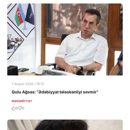
7 Avqust 2026 / 18:10
Qulu Ağsəs: “Ədəbiyyat tələskənliyi sevmir”
MƏDƏNIYYƏT
0
0