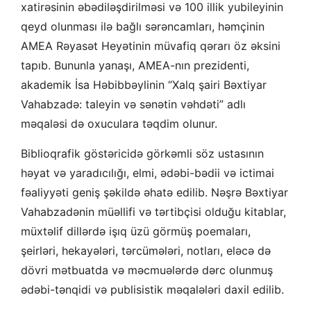
xatirəsinin əbədiləşdirilməsi və 100 illik yubileyinin
qeyd olunması ilə bağlı sərəncamları, həmçinin
AMEA Rəyasət Heyətinin müvafiq qərarı öz əksini
tapıb. Bununla yanaşı, AMEA-nın prezidenti,
akademik İsa Həbibbəylinin “Xalq şairi Bəxtiyar
Vahabzadə: taleyin və sənətin vəhdəti” adlı
məqaləsi də oxuculara təqdim olunur.
Biblioqrafik göstəricidə görkəmli söz ustasının
həyat və yaradıcılığı, elmi, ədəbi-bədii və ictimai
fəaliyyəti geniş şəkildə əhatə edilib. Nəşrə Bəxtiyar
Vahabzadənin müəllifi və tərtibçisi olduğu kitablar,
müxtəlif dillərdə işıq üzü görmüş poemaları,
şeirləri, hekayələri, tərcümələri, notları, eləcə də
dövri mətbuatda və məcmuələrdə dərc olunmuş
ədəbi-tənqidi və publisistik məqalələri daxil edilib.