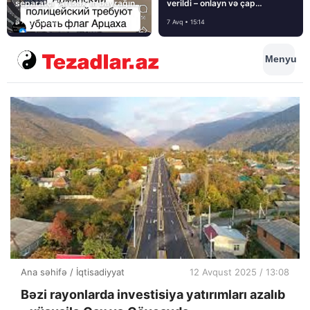
separatçı “Artsax”ın bayrağını
verildi – onlayn və çap
müsadirə etdi və…
mediasını nə gözləyir?
8 Avq • 08:39
7 Avq • 15:14
Menyu
Ana səhifə
/
İqtisadiyyat
12 Avqust 2025 / 13:08
Bəzi rayonlarda investisiya yatırımları azalıb