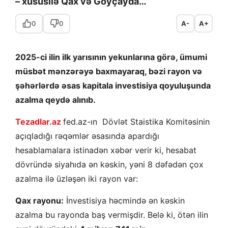
– xüsusilə Qax və Göyçayda…
0
0
A-
A+
2025-ci ilin ilk yarısının yekunlarına görə, ümumi
müsbət mənzərəyə baxmayaraq, bəzi rayon və
şəhərlərdə əsas kapitala investisiya qoyuluşunda
azalma qeydə alınıb.
Tezadlar.az
fed.az-ın Dövlət Staistika Komitəsinin
açıqladığı rəqəmlər əsasında apardığı
hesablamalara istinadən xəbər verir ki, hesabat
dövründə siyahıda ən kəskin, yəni 8 dəfədən çox
azalma ilə üzləşən iki rayon var:
Qax rayonu:
İnvestisiya həcmində ən kəskin
azalma bu rayonda baş vermişdir. Belə ki, ötən ilin