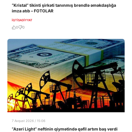
“Kristal” tikinti şirkəti tanınmış brendlə əməkdaşlığa
imza atıb – FOTOLAR
İQTISADIYYAT
0
0
7 Avqust 2026 / 15:06
“Azeri Light” neftinin qiymətində qəfil artım baş verdi