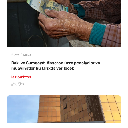
6 Avq / 13:50
Bakı və Sumqayıt, Abşeron üzrə pensiyalar və
müavinətlər bu tarixdə veriləcək
İQTISADIYYAT
0
0