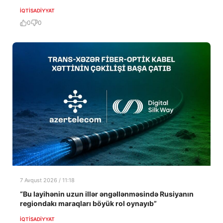
İQTISADIYYAT
0
0
7 Avqust 2026 / 11:18
“Bu layihənin uzun illər əngəllənməsində Rusiyanın
regiondakı maraqları böyük rol oynayıb”
İQTISADIYYAT