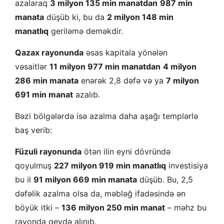
azalaraq
3 milyon 135 min manatdan
987 min
manata
düşüb ki, bu da
2 milyon 148 min
manatlıq
geriləmə deməkdir.
Qazax rayonunda
əsas kapitala yönələn
vəsaitlər
11 milyon 977 min manatdan
4 milyon
286 min manata
enərək 2,8 dəfə və ya
7 milyon
691 min manat
azalıb.
Bəzi bölgələrdə isə azalma daha aşağı templərlə
baş verib:
Füzuli rayonunda
ötən ilin eyni dövründə
qoyulmuş
227 milyon 919 min manatlıq
investisiya
bu il
91 milyon 669 min manata
düşüb. Bu, 2,5
dəfəlik azalma olsa da, məbləğ ifadəsində ən
böyük itki –
136 milyon 250 min manat
– məhz bu
rayonda qeydə alınıb.