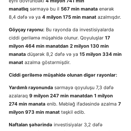
eyni dövründəki
4 milyon 741 min
manatlıq
sərmayə bu il
567 min manata
enərək
8,4 dəfə və ya
4 milyon 175 min manat
azalmışdır.
Göyçay rayonu:
Bu rayonda da investisiyalarda
ciddi geriləmə müşahidə olunur. Qoyuluşlar
17
milyon 464 min manatdan
2 milyon 130 min
manata
düşərək 8,2 dəfə və ya
15 milyon 334 min
manat
azalma göstərmişdir.
Ciddi geriləmə müşahidə olunan digər rayonlar:
Yardımlı rayonunda
sərmayə qoyuluşu 7,3 dəfə
azalaraq
9 milyon 247 min manatdan
1 milyon
274 min manata
enib. Məbləğ ifadəsində azalma
7
milyon 973 min manat
təşkil edib.
Naftalan şəhərində
investisiyalar 3,2 dəfə