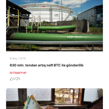
6 Avq / 14:15
630 mln. tondan artıq neft BTC ilə göndərilib
İQTISADIYYAT
0
0