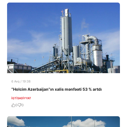
6 Avq / 19:38
“Holcim Azerbaijan”ın xalis mənfəəti 53 % artdı
İQTISADIYYAT
0
0