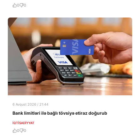
0
0
6 Avqust 2026 / 21:44
Bank limitləri ilə bağlı tövsiyə etiraz doğurub
İQTISADIYYAT
0
0