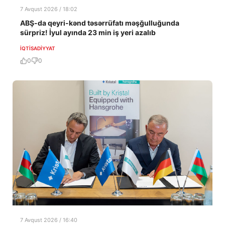
7 Avqust 2026 / 18:02
ABŞ-da qeyri-kənd təsərrüfatı məşğulluğunda
sürpriz! İyul ayında 23 min iş yeri azalıb
İQTISADIYYAT
0
0
7 Avqust 2026 / 16:40