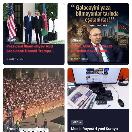
MEDİA
MEDİA
Prezident İlham Əliyev ABŞ
İQBAL AĞAZADƏ YAZIR-
prezidenti Donald Trampa
Səfəvilər dövləti milli
məktubunda yazıb ki…
dövlətdirmi?
8 Avq • 21:43
8 Avq • 08:51
MEDİA
Erməni polisi stadionda
Media Reyestri yeni Şuraya