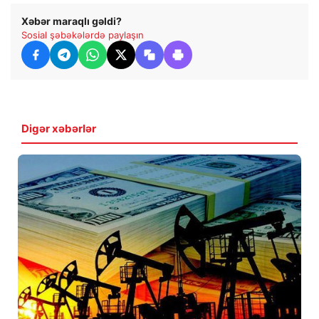
Xəbər maraqlı gəldi?
Sosial şəbəkələrdə paylaşın
Digər xəbərlər