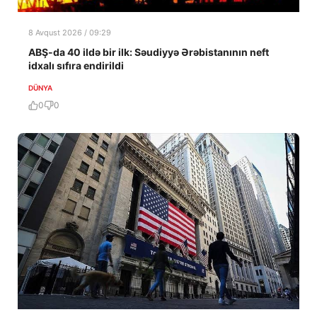
8 Avqust 2026 / 09:29
ABŞ-da 40 ildə bir ilk: Səudiyyə Ərəbistanının neft
idxalı sıfıra endirildi
DÜNYA
0
0