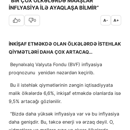
“BİR ÇOX ÖLKƏLƏRDƏ MAAŞLAR
İNFLYASİYA İLƏ AYAQLAŞA BİLMİR”
0
0
A-
A+
İNKİŞAF ETMƏKDƏ OLAN ÖLKƏLƏRDƏ İSTEHLAK
QİYMƏTLƏRİ DAHA ÇOX ARTACAQ…
Beynəlxalq Valyuta Fondu (BVF) inflyasiya
proqnozunu yenidən nəzərdən keçirib.
Bu il istehlak qiymətlərinin zəngin iqtisadiyyata
malik ölkələrdə 6,6%, inkişaf etməkdə olanlarda isə
9,5% artacağı gözlənilir.
“Bizdə daha yüksək inflyasiya var və bu inflyasiya
daha genişdir. Bu, təkcə enerji və ərzaq deyil. O,
xidmətlərə və mallara sızır və əksər ölkələrdə