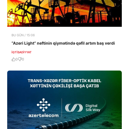
BU GÜN / 15:06
“Azeri Light” neftinin qiymətində qəfil artım baş verdi
İQTISADIYYAT
0
0