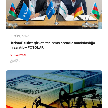
BU GÜN / 16:40
“Kristal” tikinti şirkəti tanınmış brendlə əməkdaşlığa
imza atıb – FOTOLAR
İQTISADIYYAT
0
0