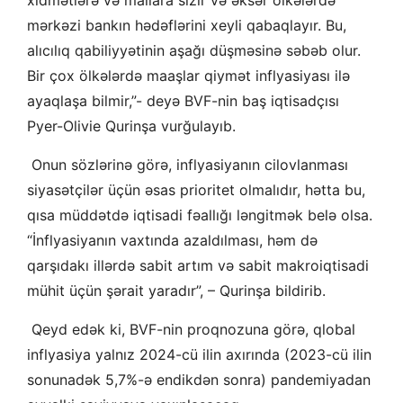
mərkəzi bankın hədəflərini xeyli qabaqlayır. Bu,
alıcılıq qabiliyyətinin aşağı düşməsinə səbəb olur.
Bir çox ölkələrdə maaşlar qiymət inflyasiyası ilə
ayaqlaşa bilmir,”- deyə BVF-nin baş iqtisadçısı
Pyer-Olivie Qurinşa vurğulayıb.
Onun sözlərinə görə, inflyasiyanın cilovlanması
siyasətçilər üçün əsas prioritet olmalıdır, hətta bu,
qısa müddətdə iqtisadi fəallığı ləngitmək belə olsa.
“İnflyasiyanın vaxtında azaldılması, həm də
qarşıdakı illərdə sabit artım və sabit makroiqtisadi
mühit üçün şərait yaradır”, – Qurinşa bildirib.
Qeyd edək ki, BVF-nin proqnozuna görə, qlobal
inflyasiya yalnız 2024-cü ilin axırında (2023-cü ilin
sonunadək 5,7%-ə endikdən sonra) pandemiyadan