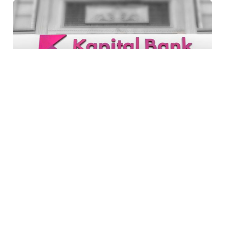
5 Avq / 20:32
Kapital Bank istiqrazlarına rekord maraq
İQTISADIYYAT
0
0