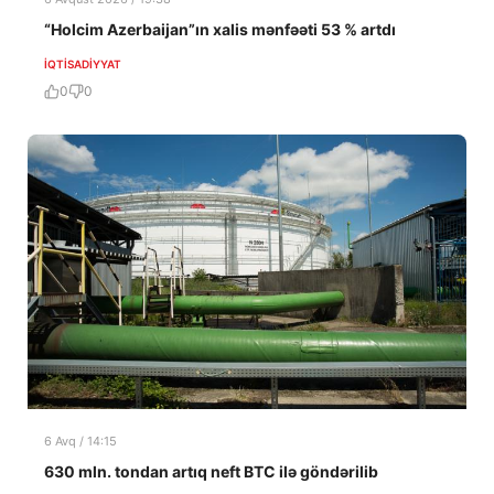
“Holcim Azerbaijan”ın xalis mənfəəti 53 % artdı
İQTISADIYYAT
0
0
6 Avq / 14:15
630 mln. tondan artıq neft BTC ilə göndərilib