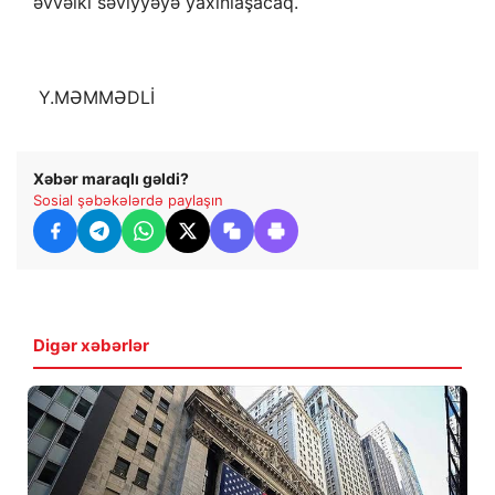
əvvəlki səviyyəyə yaxınlaşacaq.
Y.MƏMMƏDLİ
Xəbər maraqlı gəldi?
Sosial şəbəkələrdə paylaşın
Digər xəbərlər