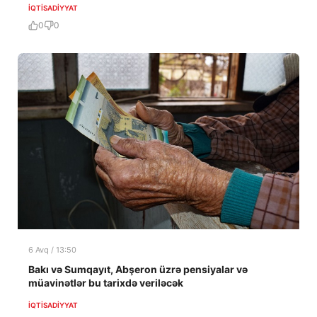
İQTISADIYYAT
0
0
6 Avq / 13:50
Bakı və Sumqayıt, Abşeron üzrə pensiyalar və
müavinətlər bu tarixdə veriləcək
İQTISADIYYAT