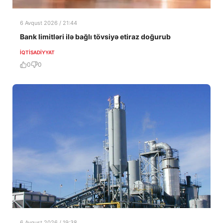
6 Avqust 2026 / 21:44
Bank limitləri ilə bağlı tövsiyə etiraz doğurub
İQTISADIYYAT
0
0
6 Avqust 2026 / 19:38