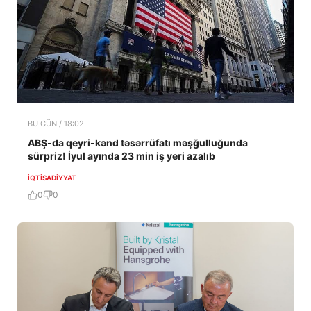
BU GÜN / 18:02
ABŞ-da qeyri-kənd təsərrüfatı məşğulluğunda
sürpriz! İyul ayında 23 min iş yeri azalıb
İQTISADIYYAT
0
0