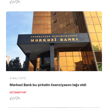
0
0
5 Avq / 23:12
Mərkəzi Bank bu şirkətin lisenziyasını ləğv etdi
İQTISADIYYAT
0
0