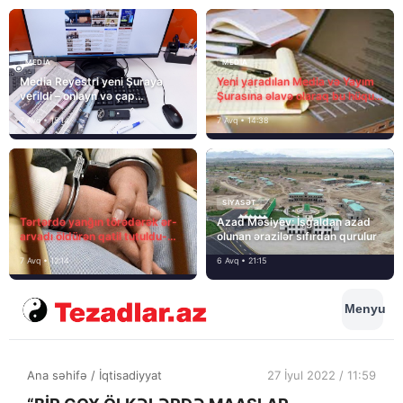
MEDİA
MEDİA
Media Reyestri yeni Şuraya
Yeni yaradılan Media və Yayım
verildi – onlayn və çap
Şurasına əlavə olaraq bu hüquq
mediasını nə gözləyir?
və vəzifələr də verilib
7 Avq • 15:14
7 Avq • 14:38
SIYASƏT
Tərtərdə yanğın törədərək ər-
Azad Məsiyev: İşğaldan azad
arvadı öldürən qatil tutuldu-
olunan ərazilər sıfırdan qurulur
SON DƏQİQƏ
7 Avq • 12:14
6 Avq • 21:15
Menyu
Ana səhifə
/
İqtisadiyyat
27 İyul 2022 / 11:59