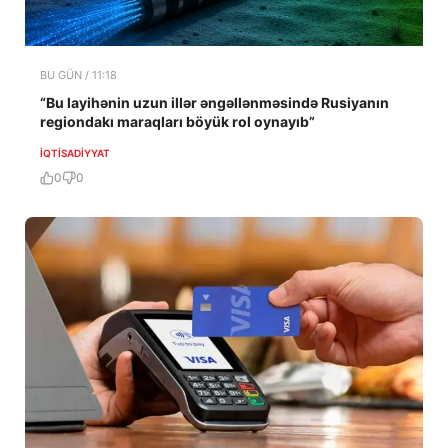
BU GÜN / 11:18
“Bu layihənin uzun illər əngəllənməsində Rusiyanın
regiondakı maraqları böyük rol oynayıb”
İQTISADIYYAT
0
0