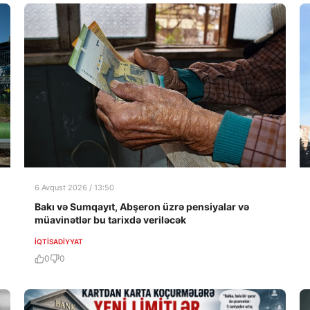
6 Avqust 2026 / 13:50
Bakı və Sumqayıt, Abşeron üzrə pensiyalar və
müavinətlər bu tarixdə veriləcək
İQTISADIYYAT
0
0