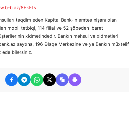
w.b-b.az/8EkFLv
sulları təqdim edən Kapital Bank-ın əmtəə nişanı olan
lan mobil tətbiqi, 114 filial və 52 şöbədən ibarət
ştərilərinin xidmətindədir. Bankın məhsul və xidmətləri
bank.az saytına, 196 Əlaqə Mərkəzinə və ya Bankın müxtəlif
 edə bilərsiniz.