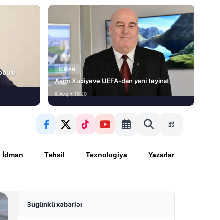
İDMAN
əbulu
Asim Xudiyevə UEFA-dan yeni təyinat
6 Avq • 19:20
İdman
Təhsil
Texnologiya
Yazarlar
Bugünkü xəbərlər