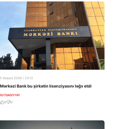
5 Avqust 2026 / 23:12
Mərkəzi Bank bu şirkətin lisenziyasını ləğv etdi
İQTISADIYYAT
0
0