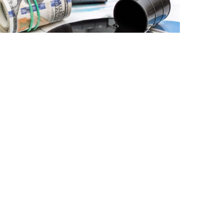
5 Avq / 11:15
Nefin qiyməti enməkdə davam edir
İQTISADIYYAT
0
0
ƏLAQƏ
Bakı, Azərbaycan