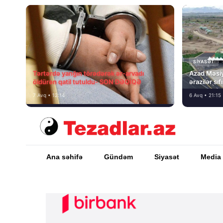
SIYASƏT
Tərtərdə yanğın törədərək ər-arvadı
Azad Məsiy
öldürən qatil tutuldu- SON DƏQİQƏ
ərazilər sı
7 Avq • 12:14
6 Avq • 21:15
Ana səhifə
Gündəm
Siyasət
Media