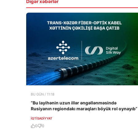
Digər xəbərlər
BU GÜN / 11:18
“Bu layihənin uzun illər əngəllənməsində
Rusiyanın regiondakı maraqları böyük rol oynayıb”
İQTISADIYYAT
0
0