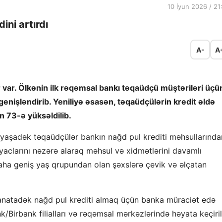
10 İyun 2026 / 21
ni artırdı
A-
A
var. Ölkənin ilk rəqəmsal bankı təqaüdçü müştəriləri üçü
genişləndirib. Yeniliyə əsasən, təqaüdçülərin kredit əldə
 73-ə yüksəldilib.
73 yaşadək təqaüdçülər bankın nağd pul krediti məhsullarında
tiyaclarını nəzərə alaraq məhsul və xidmətlərini davamlı
 daha geniş yaş qrupundan olan şəxslərə çevik və əlçatan
anatadək nağd pul krediti almaq üçün banka müraciət edə
nk/Birbank filialları və rəqəmsal mərkəzlərində həyata keçirili