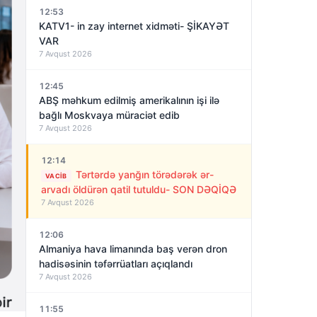
12:53
KATV1- in zay internet xidməti- ŞİKAYƏT
VAR
7 Avqust 2026
12:45
ABŞ məhkum edilmiş amerikalının işi ilə
bağlı Moskvaya müraciət edib
7 Avqust 2026
12:14
Tərtərdə yanğın törədərək ər-
VACIB
arvadı öldürən qatil tutuldu- SON DƏQİQƏ
7 Avqust 2026
12:06
Almaniya hava limanında baş verən dron
hadisəsinin təfərrüatları açıqlandı
7 Avqust 2026
11:55