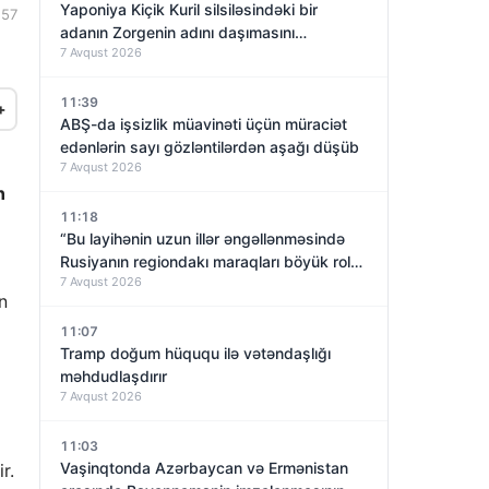
Yaponiya Kiçik Kuril silsiləsindəki bir
:57
adanın Zorgenin adını daşımasını
7 Avqust 2026
araşdıracaq
11:39
+
ABŞ-da işsizlik müavinəti üçün müraciət
edənlərin sayı gözləntilərdən aşağı düşüb
7 Avqust 2026
n
11:18
“Bu layihənin uzun illər əngəllənməsində
Rusiyanın regiondakı maraqları böyük rol
7 Avqust 2026
oynayıb”
n
11:07
Tramp doğum hüququ ilə vətəndaşlığı
məhdudlaşdırır
7 Avqust 2026
11:03
Vaşinqtonda Azərbaycan və Ermənistan
r.