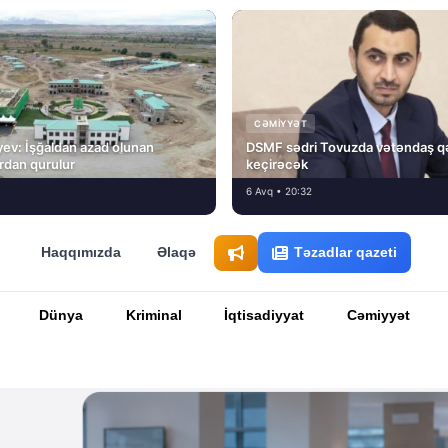
CƏMIYYƏT
ev: İşğaldan azad olunan
DSMF sədri Tovuzda vətəndaş q
fırdan qurulur
keçirəcək
6 Avq • 20:32
Haqqımızda
Əlaqə
Təzadlar qazeti
Dünya
Kriminal
İqtisadiyyat
Cəmiyyət