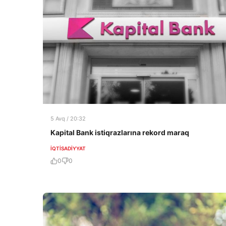
5 Avq / 20:32
Kapital Bank istiqrazlarına rekord maraq
İQTISADIYYAT
0
0