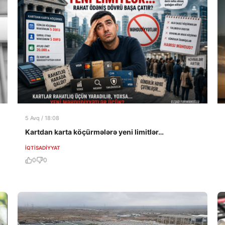
5 Avq / 18:08
Kartdan karta köçürmələrə yeni limitlər…
İQTISADIYYAT
0
0