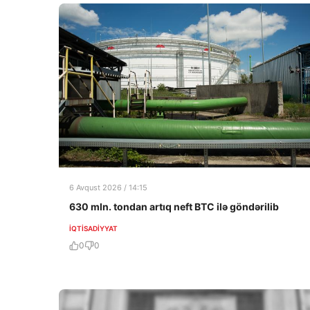
6 Avqust 2026 / 14:15
630 mln. tondan artıq neft BTC ilə göndərilib
İQTISADIYYAT
0
0