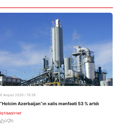
10:25
Rusiya–NATO müharibəsi baş verə bilərmi?
7 Avqust 2026
09:45
Müqavilə olmasa da, müəllif qonorarı
ödənilməlidir
7 Avqust 2026
6 Avqust 2026 / 19:38
“Holcim Azerbaijan”ın xalis mənfəəti 53 % artdı
İQTISADIYYAT
0
0