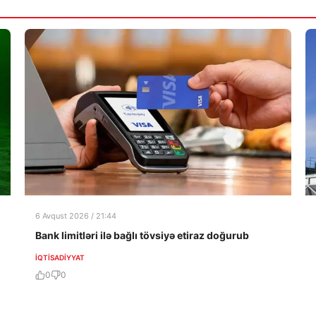
6 Avqust 2026 / 21:44
Bank limitləri ilə bağlı tövsiyə etiraz doğurub
İQTISADIYYAT
0
0