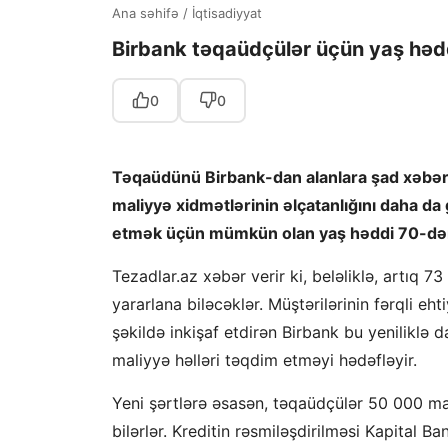
Ana səhifə
/
İqtisadiyyat
Birbank təqaüdçülər üçün yaş həddi
0
0
Təqaüdünü Birbank-dan alanlara şad xəbər 
maliyyə xidmətlərinin əlçatanlığını daha da 
etmək üçün mümkün olan yaş həddi 70-dən
Tezadlar.az xəbər verir ki, beləliklə, artıq 
yararlana biləcəklər. Müştərilərinin fərqli eh
şəkildə inkişaf etdirən Birbank bu yeniliklə
maliyyə həlləri təqdim etməyi hədəfləyir.
Yeni şərtlərə əsasən, təqaüdçülər 50 000 m
bilərlər. Kreditin rəsmiləşdirilməsi Kapital Ba