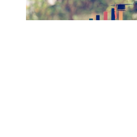
5 Avq / 12:23
Qazaxıstan Rifah İndeksinə görə Mərkəzi Asiyada
birinci, dünyada 66-cı oldu – sürətli irəliləyiş
İQTISADIYYAT
1
0
D