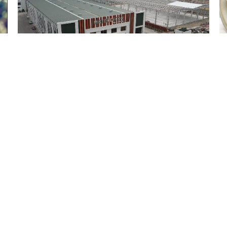
5 Avq / 11:24
Ağdam Sənaye Parkı ölkənin ikincisi oldu
İQTISADIYYAT
0
0
KATEQORIYALAR
SÜRƏTLI KEÇIDLƏR
ünya
Ana Səhifə