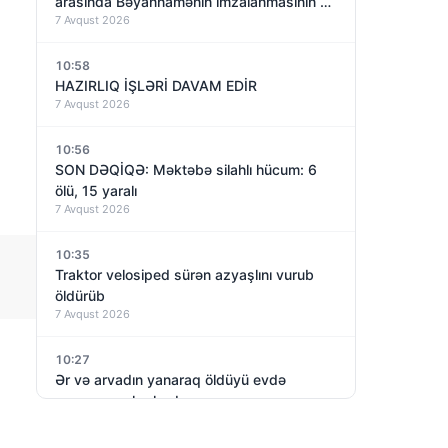
arasında Bəyannamənin imzalanmasının bir
7 Avqust 2026
ili olacaq – nəyə nail olundu?
10:58
HAZIRLIQ İŞLƏRİ DAVAM EDİR
7 Avqust 2026
10:56
SON DƏQİQƏ: Məktəbə silahlı hücum: 6
ölü, 15 yaralı
7 Avqust 2026
10:35
Traktor velosiped sürən azyaşlını vurub
öldürüb
7 Avqust 2026
10:27
Ər və arvadın yanaraq öldüyü evdə
yanacaq aşkarlanıb
7 Avqust 2026