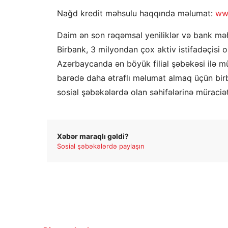
Nağd kredit məhsulu haqqında məlumat:
ww
Daim ən son rəqəmsal yeniliklər və bank məh
Birbank, 3 milyondan çox aktiv istifadəçisi o
Azərbaycanda ən böyük filial şəbəkəsi ilə mü
barədə daha ətraflı məlumat almaq üçün bir
sosial şəbəkələrdə olan səhifələrinə müraciət
Xəbər maraqlı gəldi?
Sosial şəbəkələrdə paylaşın