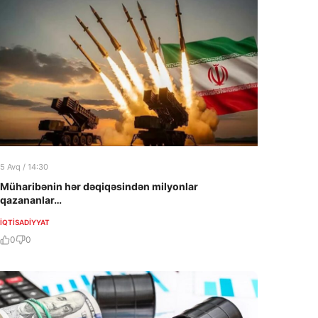
5 Avq / 14:30
Müharibənin hər dəqiqəsindən milyonlar
qazananlar…
İQTISADIYYAT
0
0