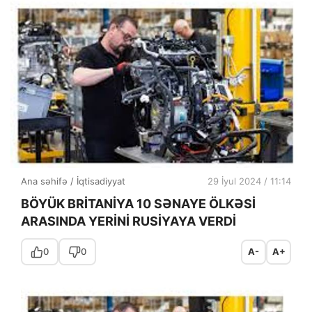
Ana səhifə
/
İqtisadiyyat
29 İyul 2024 / 11:14
BÖYÜK BRİTANİYA 10 SƏNAYE ÖLKƏSİ
ARASINDA YERİNİ RUSİYAYA VERDİ
0
0
A-
A+