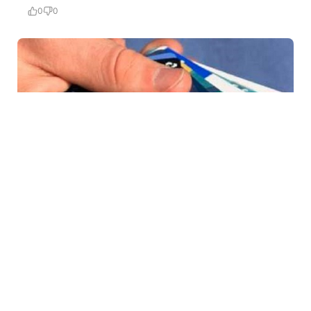
0
0
4 Avq / 11:30
Kartdan-karta pul köçürülməsinə niyə limit qoyulub?
İQTISADIYYAT
0
0