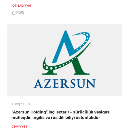
İQTISADIYYAT
0
0
4 Avq / 11:51
“Azersun Holding” işçi axtarır – sürücülük vəsiqəsi
mütləqdir, ingilis və rus dili biliyi üstünlükdür
CƏMIYYƏT