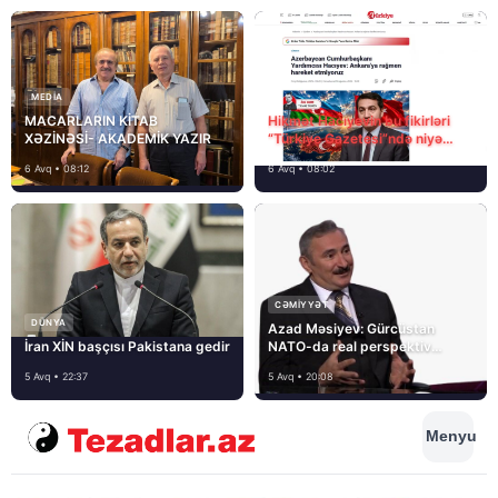
MEDİA
MACARLARIN KİTAB
Hikmət Hacıyevin bu fikirləri
XƏZİNƏSİ- AKADEMİK YAZIR
“Türkiye Gazetesi”ndə niyə
təhrif edilib?
6 Avq • 08:12
6 Avq • 08:02
CƏMIYYƏT
DÜNYA
Azad Məsiyev: Gürcüstan
İran XİN başçısı Pakistana gedir
NATO-da real perspektiv
görmür
5 Avq • 22:37
5 Avq • 20:08
Menyu