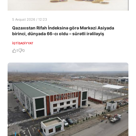
5 Avqust 2026 / 12:23
Qazaxıstan Rifah İndeksinə görə Mərkəzi Asiyada
birinci, dünyada 66-cı oldu – sürətli irəliləyiş
İQTISADIYYAT
1
0