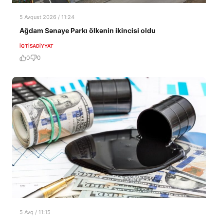
5 Avqust 2026 / 11:24
Ağdam Sənaye Parkı ölkənin ikincisi oldu
İQTISADIYYAT
0
0
5 Avq / 11:15