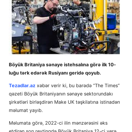
Böyük Britaniya sənaye istehsalına görə ilk 10-
luğu tərk edərək Rusiyanı geridə qoyub.
Tezadlar.az
xəbər verir ki, bu barədə “The Times”
qəzeti Böyük Britaniyanın sənaye sektorundakı
şirkətləri birləşdirən Make UK təşkilatına istinadən
məlumat yayıb.
Məlumata görə, 2022-ci ilin mənzərəsini əks
etdirən son reytinqdə Böyük Britaniya 12-ci yerə