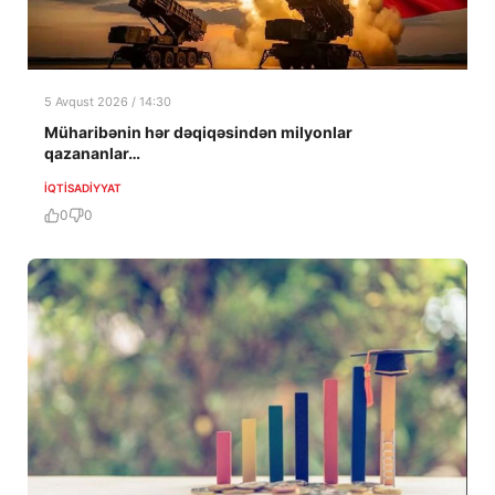
5 Avqust 2026 / 14:30
Müharibənin hər dəqiqəsindən milyonlar
qazananlar…
İQTISADIYYAT
0
0