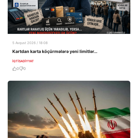
5 Avqust 2026 / 18:08
Kartdan karta köçürmələrə yeni limitlər…
İQTISADIYYAT
0
0