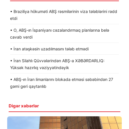
• Braziliya hökuməti ABŞ rəsmilərinin viza tələblərini rədd
etdi
• O, ABŞ-ın İspaniyanı cəzalandırmaq planlarına belə
cavab verdi
• İran atəşkəsin uzadılmasını tələb etmədi
• İran Silahlı Qüvvələrindən ABŞ-a XƏBƏRDARLIQ:
Yüksək hazırlıq vəziyyətindəyik
• ABŞ-ın İran limanlarını blokada etməsi səbəbindən 27
gəmi geri qaytarılıb
Digər xəbərlər