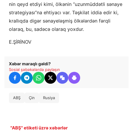
nin qeyd etdiyi kimi, ölkənin “uzunmüddətli sənaye
strategiyası”na ehtiyacı var. Təşkilat iddia edir ki,
krallıqda digər sənayeləşmiş ölkələrdən fərqli
olaraq, bu, sadəcə olaraq yoxdur.
E.ŞİRİNOV
Xəbər maraqlı gəldi?
Sosial şəbəkələrdə paylaşın
ABŞ
Çin
Rusiya
"ABŞ" etiketi üzrə xəbərlər