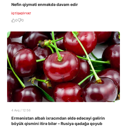
Nefin qiyməti enməkdə davam edir
İQTISADIYYAT
0
0
4 Avq / 12:56
Ermənistan albalı ixracından əldə edəcəyi gəlirin
böyük qismini itirə bilər – Rusiya qadağa qoyub