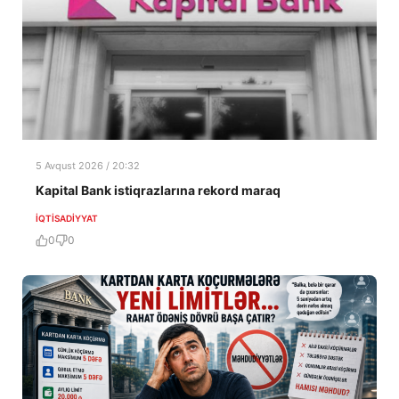
5 Avqust 2026 / 20:32
Kapital Bank istiqrazlarına rekord maraq
İQTISADIYYAT
0
0