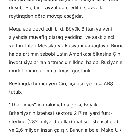
düşüb. Bu, bir il əvvəl dərc edilmiş əvvəlki
reytinqdən dörd mövqe aşağıdır.
Məqalədə qeyd edilib ki, Böyük Britaniya yeni
siyahıda müvafiq olaraq yeddinci və səkkizinci
yerləri tutan Meksika və Rusiyanı qabaqlayır. Birinci
halda artımın səbəbi Latın Amerikası ölkəsinə Çin
investisiyalarının artmasıdır. İkinci halda, Rusiyanın
müdafiə xərclərinin artması göstərilir.
Reytinqdə birinci yeri Çin, üçüncü yeri isə ABŞ
tutub.
“The Times”-ın məlumatına görə, Böyük
Britaniyanın istehsal sektoru 217 milyard funt-
sterlinq (282 milyard dollar) məhsul istehsal edib
və 2,6 milyon insan çalışır. Bununla belə, Make UK-