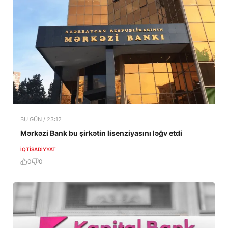
BU GÜN / 23:12
Mərkəzi Bank bu şirkətin lisenziyasını ləğv etdi
İQTISADIYYAT
0
0