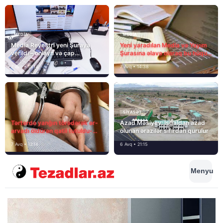
MEDİA
MEDİA
Media Reyestri yeni Şuraya
Yeni yaradılan Media və Yayım
verildi – onlayn və çap
Şurasına əlavə olaraq bu hüquq
mediasını nə gözləyir?
və vəzifələr də verilib
7 Avq • 15:14
7 Avq • 14:38
SIYASƏT
Tərtərdə yanğın törədərək ər-
Azad Məsiyev: İşğaldan azad
arvadı öldürən qatil tutuldu-
olunan ərazilər sıfırdan qurulur
SON DƏQİQƏ
7 Avq • 12:14
6 Avq • 21:15
Menyu