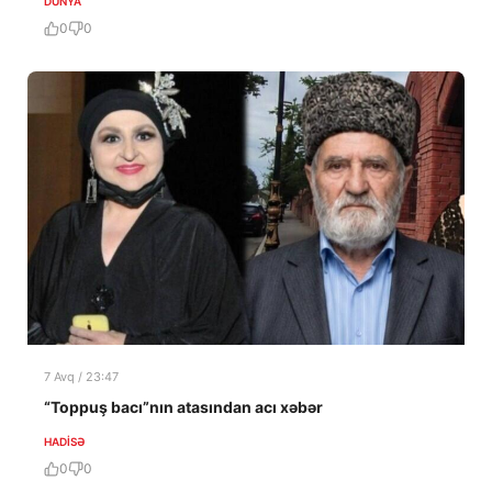
DÜNYA
0
0
7 Avq / 23:47
“Toppuş bacı”nın atasından acı xəbər
HADISƏ
0
0