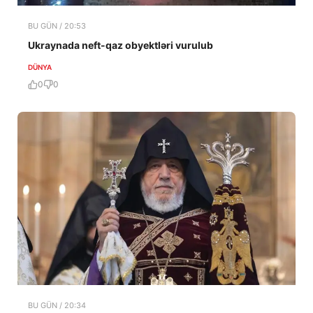
BU GÜN / 20:53
Ukraynada neft-qaz obyektləri vurulub
DÜNYA
0
0
BU GÜN / 20:34