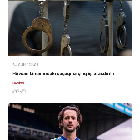
BU GÜN / 22:05
Hövsan Limanındakı qaçaqmalçılıq işi araşdırılır
HADISƏ
0
0