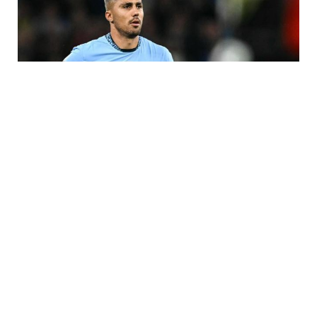
7 Avq / 23:17
Rodri “Barselona”ya keçə bilər
İDMAN
0
0