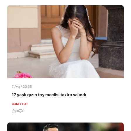
7 Avq / 23:35
17 yaşlı qızın toy məclisi təxirə salındı
CƏMIYYƏT
0
0