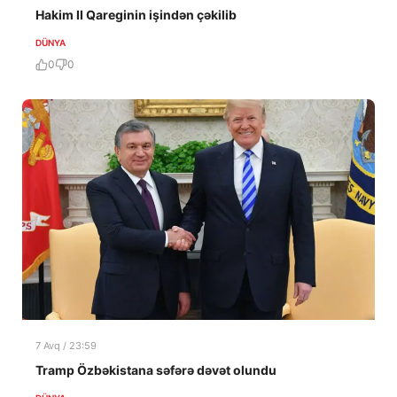
Hakim II Qareginin işindən çəkilib
DÜNYA
0
0
7 Avq / 23:59
Tramp Özbəkistana səfərə dəvət olundu