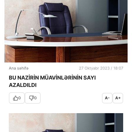
Ana səhifə
27 Oktyabr 2023 / 18:07
BU NAZİRİN MÜAVİNLƏRİNİN SAYI
AZALDILDI
0
0
A-
A+