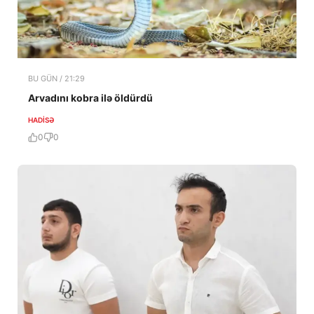
BU GÜN / 21:29
Arvadını kobra ilə öldürdü
HADISƏ
0
0