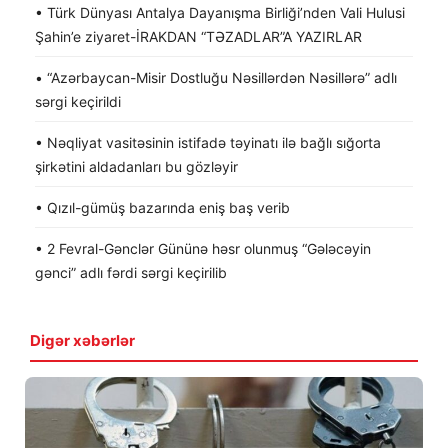
• Türk Dünyası Antalya Dayanışma Birliği’nden Vali Hulusi
Şahin’e ziyaret-İRAKDAN “TƏZADLAR”A YAZIRLAR
• “Azərbaycan-Misir Dostluğu Nəsillərdən Nəsillərə” adlı
sərgi keçirildi
• Nəqliyat vasitəsinin istifadə təyinatı ilə bağlı sığorta
şirkətini aldadanları bu gözləyir
• Qızıl-gümüş bazarında eniş baş verib
• 2 Fevral-Gənclər Gününə həsr olunmuş “Gələcəyin
gənci” adlı fərdi sərgi keçirilib
Digər xəbərlər