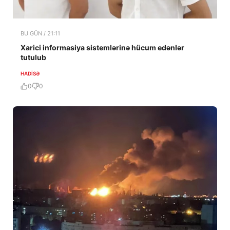
BU GÜN / 21:11
Xarici informasiya sistemlərinə hücum edənlər
tutulub
HADISƏ
0
0