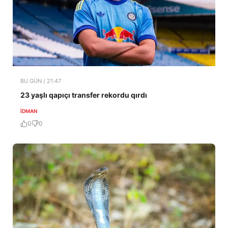
BU GÜN / 21:47
23 yaşlı qapıçı transfer rekordu qırdı
İDMAN
0
0