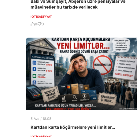
Bakı və Sumqayıt, Abşeron üzrə pensiyalar və
müavinətlər bu tarixdə veriləcək
İQTISADIYYAT
0
0
5 Avq / 18:08
Kartdan karta köçürmələrə yeni limitlər…
İQTISADIYYAT