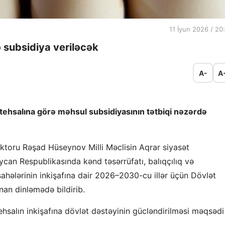
11 İyun 2026 / 20
 subsidiya veriləcək
A-
A
tehsalına görə məhsul subsidiyasının tətbiqi nəzərdə
ktoru Rəşad Hüseynov Milli Məclisin Aqrar siyasət
baycan Respublikasında kənd təsərrüfatı, balıqçılıq və
sahələrinin inkişafına dair 2026–2030-cu illər üçün Dövlət
nan dinləmədə bildirib.
tehsalın inkişafına dövlət dəstəyinin gücləndirilməsi məqsədi