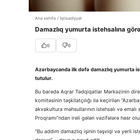
Ana səhifə
/
İqtisadiyyat
Damazlıq yumurta istehsalına görə
0
0
Azərbaycanda ilk dəfə damazlıq yumurta is
tutulur.
Bu barədə Aqrar Tədqiqatlar Mərkəzinin dire
komitəsinin təşkilatçılığı ilə keçirilən “Azər
akvakultura məhsullarının istehsalı və emalı 
Proqramı”ndan irəli gələn vəzifələrə həsr olu
“Bu addım damazlıq işinin təşviqi və yerli is
daşıyır”, – deyə o qeyd edib.