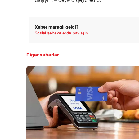
Xəbər maraqlı gəldi?
Sosial şəbəkələrdə paylaşın
Digər xəbərlər