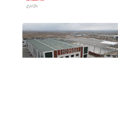
0
0
5 Avq / 11:24
Ağdam Sənaye Parkı ölkənin ikincisi oldu
İQTISADIYYAT
0
0