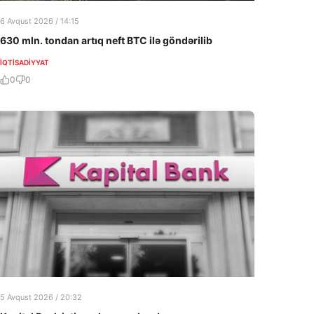
6 Avqust 2026 / 14:15
630 mln. tondan artıq neft BTC ilə göndərilib
İQTISADIYYAT
0
0
5 Avqust 2026 / 20:32