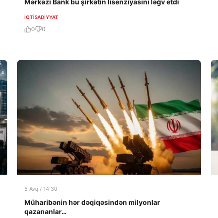
Mərkəzi Bank bu şirkətin lisenziyasını ləğv etdi
İQTISADIYYAT
0
0
5 Avq / 14:30
Müharibənin hər dəqiqəsindən milyonlar
qazananlar…