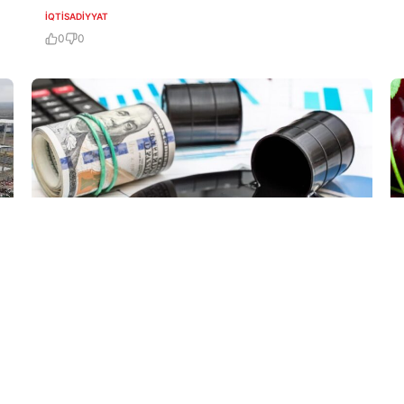
İQTISADIYYAT
0
0
5 Avq / 11:15
Nefin qiyməti enməkdə davam edir
İQTISADIYYAT
0
0