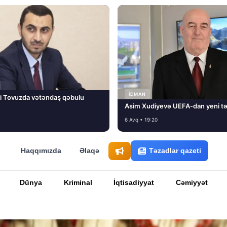
İDMAN
i Tovuzda vətəndaş qəbulu
Asim Xudiyevə UEFA-dan yeni tə
6 Avq • 19:20
Haqqımızda
Əlaqə
Təzadlar qazeti
Dünya
Kriminal
İqtisadiyyat
Cəmiyyət