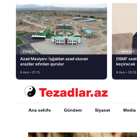
SIYASƏT
CƏMIYYƏT
Azad Məsiyev: İşğaldan azad olunan
DSMF sədr
ərazilər sıfırdan qurulur
keçirəcək
6 Avq • 21:15
6 Avq • 20:32
Ana səhifə
Gündəm
Siyasət
Media