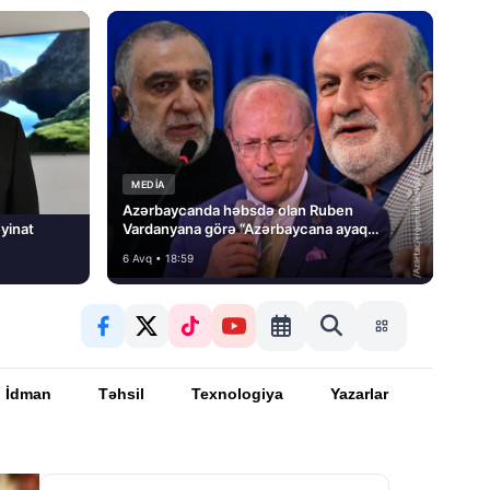
MEDİA
Azərbaycanda həbsdə olan Ruben
yinat
Vardanyana görə “Azərbaycana ayaq
basmayacağını” dedi və…
6 Avq • 18:59
İdman
Təhsil
Texnologiya
Yazarlar