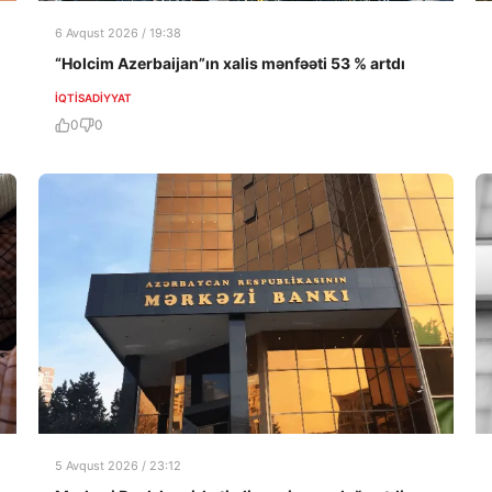
6 Avqust 2026 / 19:38
“Holcim Azerbaijan”ın xalis mənfəəti 53 % artdı
İQTISADIYYAT
0
0
5 Avqust 2026 / 23:12