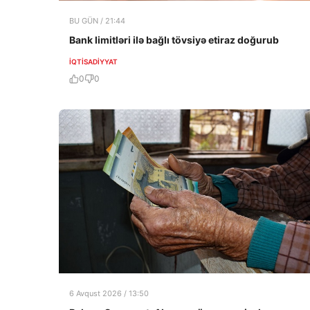
BU GÜN / 21:44
Bank limitləri ilə bağlı tövsiyə etiraz doğurub
İQTISADIYYAT
0
0
6 Avqust 2026 / 13:50