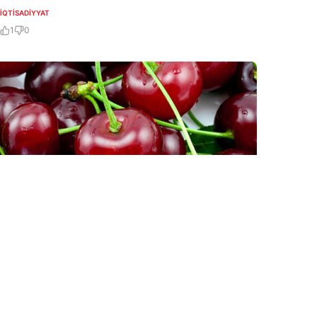
İQTISADIYYAT
1
0
4 Avq / 12:56
Ermənistan albalı ixracından əldə edəcəyi gəlirin
böyük qismini itirə bilər – Rusiya qadağa qoyub
İQTISADIYYAT