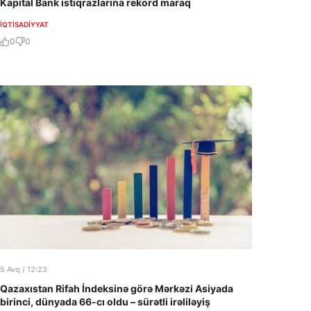
Kapital Bank istiqrazlarına rekord maraq
İQTISADIYYAT
0
0
5 Avq / 12:23
Qazaxıstan Rifah İndeksinə görə Mərkəzi Asiyada
birinci, dünyada 66-cı oldu – sürətli irəliləyiş