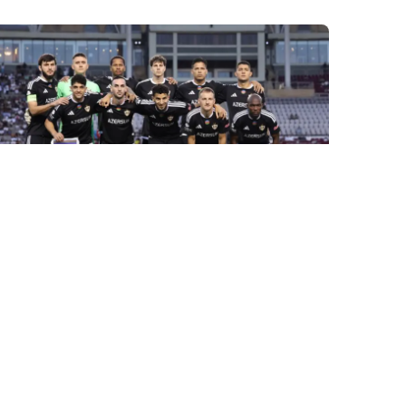
30 İyl / 10:14
“Qarabağ” Bolqarıstanda ÇSKA ilə qarşılaşacaq-
BU GÜN
İDMAN
0
0