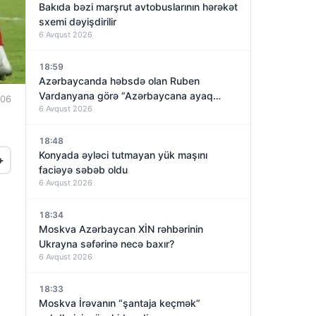
Bakıda bəzi marşrut avtobuslarının hərəkət
sxemi dəyişdirilir
6 Avqust 2026
18:59
Azərbaycanda həbsdə olan Ruben
Vardanyana görə “Azərbaycana ayaq
:06
6 Avqust 2026
basmayacağını” dedi və…
18:48
Konyada əyləci tutmayan yük maşını
+
faciəyə səbəb oldu
6 Avqust 2026
18:34
Moskva Azərbaycan XİN rəhbərinin
Ukrayna səfərinə necə baxır?
6 Avqust 2026
18:33
Moskva İrəvanın “şantaja keçmək”