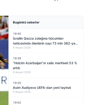
Bugünkü xəbərlər
19:45
İsrailin Qəzza zolağına hücumları
nəticəsində ölənlərin sayı 73 min 382-yə
6 Avqust 2026
çatıb
19:38
“Holcim Azerbaijan”ın xalis mənfəəti 53 %
artdı
6 Avqust 2026
19:20
Asim Xudiyevə UEFA-dan yeni təyinat
6 Avqust 2026
19:02