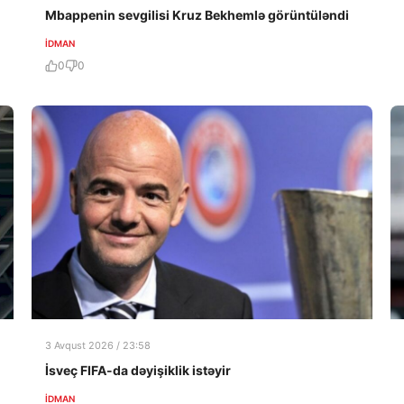
Mbappenin sevgilisi Kruz Bekhemlə görüntüləndi
İDMAN
0
0
3 Avqust 2026 / 23:58
İsveç FIFA-da dəyişiklik istəyir
İDMAN