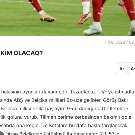
7 İyul 2026 / 08
İB KİM OLACAQ?
A-
A
hələsinin oyunları davam edir. Tezadlar.az İTV- yə istinadla
sında ABŞ və Belçika milliləri üz-üzə gəliblər. Görüş Bakı
Belçika millisi qolla başlayıb. 9-cu dəqiqədə De Ketelare
rlik qolunu vurub. Tillman cərimə zərbəsindən baxımlı qola
esabda önə keçib. De Ketelare bu dəfə başla fərqlənərək
 hissə Belçikanın üstünlüyü ilə başa çatıb: 2:1. 57-ci