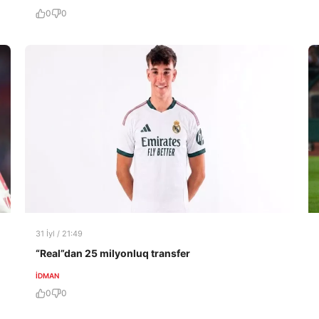
0
0
31 İyl / 21:49
“Real”dan 25 milyonluq transfer
İDMAN
0
0