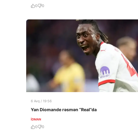
0
0
6 Avq / 19:56
Yan Diomande rəsmən “Real”da
İDMAN
0
0