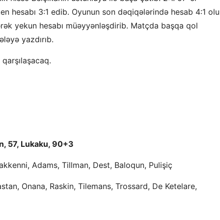
en hesabı 3:1 edib. Oyunun son dəqiqələrində hesab 4:1 olu
ərək yekun hesabı müəyyənləşdirib. Matçda başqa qol
ələyə yazdırıb.
ə qarşılaşacaq.
en, 57, Lukaku, 90+3
Makkenni, Adams, Tillman, Dest, Baloqun, Pulişiç
stan, Onana, Raskin, Tilemans, Trossard, De Ketelare,