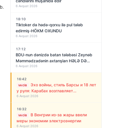
cəhdlərini müşahidə edir
b.
6 Avqust 2026
18:10
Tiktoker də hədə-qorxu ilə pul tələb
edirmiş-HÖKM OXUNDU
6 Avqust 2026
17:12
BDU-nun dənizdə batan tələbəsi Zeynəb
Məmmədzadənin axtarışları HƏLƏ DƏ
6 Avqust 2026
NƏTİCƏSİZ QALIB!
16:42
Эхо войны, стиль Барсы и 18 лет
VACIB
у руля: Карабах возглавляет
6 Avqust 2026
“азербайджанский Алекс Фергюсон”
16:32
В Венгрии из-за жары ввели
VACIB
меры экономии электроэнергии
6 Avqust 2026