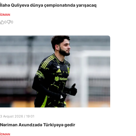
İlahə Quliyeva dünya çempionatında yarışacaq
İDMAN
0
0
3 Avqust 2026 / 19:01
Nəriman Axundzadə Türkiyəyə gedir
İDMAN