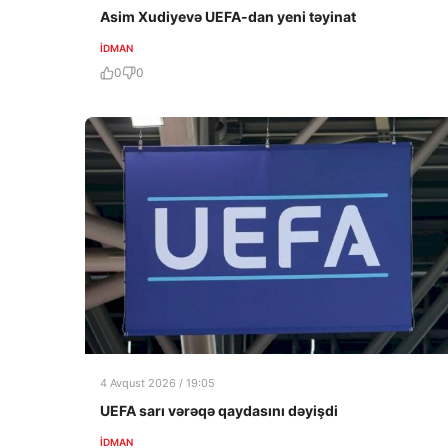
Asim Xudiyevə UEFA-dan yeni təyinat
İDMAN
0
0
4 Avqust 2026 / 19:05
UEFA sarı vərəqə qaydasını dəyişdi
İDMAN