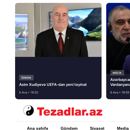
MEDİA
İDMAN
Azərbayca
Asim Xudiyevə UEFA-dan yeni təyinat
Vardanyana
basmayacağ
6 Avq • 19:20
6 Avq • 18:59
Ana səhifə
Gündəm
Siyasət
Media