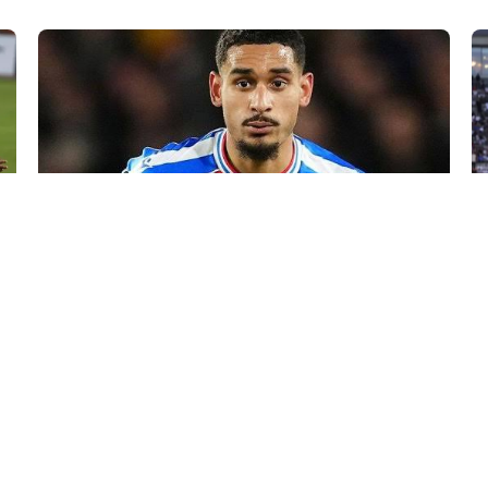
30 İyl / 16:53
“Çelsi” Fransa millisinin futbolçusunu transfer etdi
İDMAN
0
0