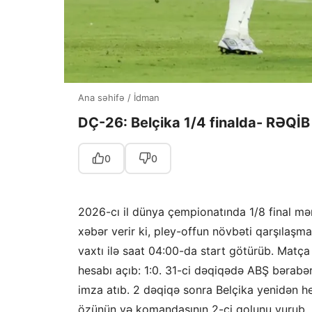
Ana səhifə
/
İdman
DÇ-26: Belçika 1/4 finalda- RƏQ
0
0
2026-cı il dünya çempionatında 1/8 final mər
xəbər verir ki, pley-offun növbəti qarşılaşma
vaxtı ilə saat 04:00-da start götürüb. Matça 
hesabı açıb: 1:0. 31-ci dəqiqədə ABŞ bərabə
imza atıb. 2 dəqiqə sonra Belçika yenidən h
özünün və komandasının 2-ci qolunu vurub. İlk