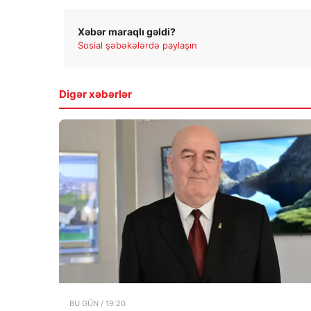
Xəbər maraqlı gəldi?
Sosial şəbəkələrdə paylaşın
Digər xəbərlər
BU GÜN / 19:20