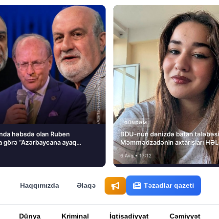
GÜNDƏM
nda həbsdə olan Ruben
BDU-nun dənizdə batan tələbəs
 görə “Azərbaycana ayaq
Məmmədzadənin axtarışları HƏ
ını” dedi və…
NƏTİCƏSİZ QALIB!
6 Avq • 17:12
Haqqımızda
Əlaqə
Təzadlar qazeti
Dünya
Kriminal
İqtisadiyyat
Cəmiyyət