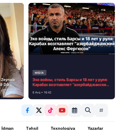
MEDİA
i Zeynəb
Эхо войны, стиль Барсы и 18 лет у руля:
LƏ DƏ
Карабах возглавляет “азербайджанский
Алекс Фергюсон”
6 Avq • 16:42
İdman
Təhsil
Texnologiya
Yazarlar