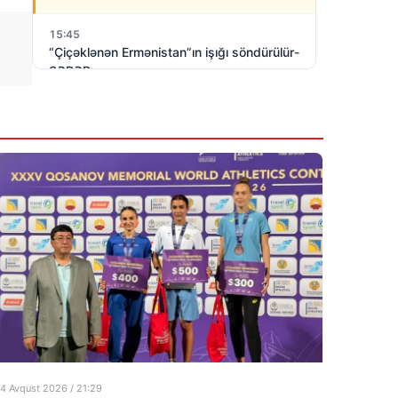
15:45
“Çiçəklənən Ermənistan”ın işığı söndürülür-
SƏBƏB
6 Avqust 2026
15:15
Dil beləmi qorunur?-ŞƏRH VƏ MÜLAHİZƏ
6 Avqust 2026
14:47
Azərbaycan və Ukrayna XİN başçıları
arasında geniş tərkibdə görüş olub
6 Avqust 2026
4 Avqust 2026 / 21:29