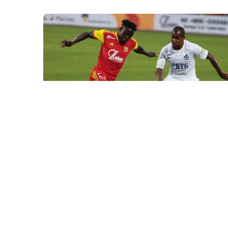
30 İyl / 19:44
Keçmiş “Arsenal” hücumçusu toyundan sonra itkin
düşüb
İDMAN
0
0