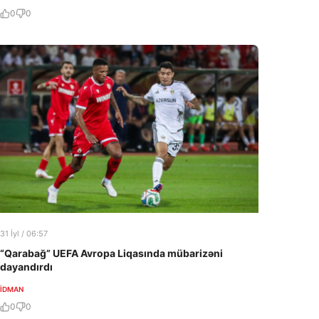
0
0
31 İyl / 06:57
“Qarabağ” UEFA Avropa Liqasında mübarizəni
dayandırdı
İDMAN
0
0