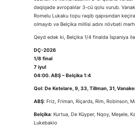
dəqiqədə avropalılar 3-cü qolu vurub. Vanak
Romelu Lukaku topu rəqib qapısından keçir
olmayıb və Belçika millisi adını növbəti mərh
Qeyd edək ki, Belçika 1/4 finalda İspaniya il
DÇ-2026
1/8 final
7 iyul
04:00. ABŞ – Belçika 1:4
Qol: De Ketelare, 9, 33, Tillman, 31, Vanak
ABŞ
: Friz, Friman, Riçards, Rim, Robinson, 
Belçika
: Kurtua, De Küyper, Nqoy, Meşele, Ka
Lukebakio